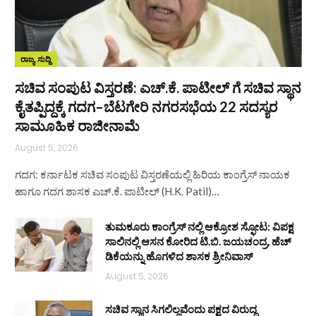
ರಾಜ್ಯ ಸುದ್ದಿ
ಸಚಿವ ಸಂಪುಟ ವಿಸ್ತರಣೆ: ಎಚ್.ಕೆ. ಪಾಟೀಲ್ ಗೆ ಸಚಿವ ಸ್ಥಾನ
ಕೈತಪ್ಪಿದ್ದಕ್ಕೆ ಗದಗ–ಬೆಟಗೇರಿ ನಗರಸಭೆಯ 22 ಸದಸ್ಯರ
ಸಾಮೂಹಿಕ ರಾಜೀನಾಮೆ
August 5, 2026
ಗದಗ: ಕರ್ನಾಟಕ ಸಚಿವ ಸಂಪುಟ ವಿಸ್ತರಣೆಯಲ್ಲಿ ಹಿರಿಯ ಕಾಂಗ್ರೆಸ್ ನಾಯಕ
ಹಾಗೂ ಗದಗ ಶಾಸಕ ಎಚ್.ಕೆ. ಪಾಟೀಲ್ (H.K. Patil)…
ತುಮಕೂರು ಕಾಂಗ್ರೆಸ್ ನಲ್ಲಿ ಆಕ್ರೋಶ ಸ್ಫೋಟ: ವಿಪಕ್ಷ
ಸಾಲಿನಲ್ಲಿ ಆಸನ ಕೋರಿದ ಟಿ.ಬಿ. ಜಯಚಂದ್ರ, ಹೆಚ್
ಡಿಕೆಯನ್ನು ಹೊಗಳಿದ ಶಾಸಕ ಶ್ರೀನಿವಾಸ್
August 5, 2026
ಸಚಿವ ಸ್ಥಾನ ಸಿಗಲಿಲ್ಲವೆಂದು ಪಕ್ಷದ ವಿರುದ್ಧ