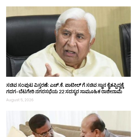
ಸಚಿವ ಸಂಪುಟ ವಿಸ್ತರಣೆ: ಎಚ್.ಕೆ. ಪಾಟೀಲ್ ಗೆ ಸಚಿವ ಸ್ಥಾನ ಕೈತಪ್ಪಿದ್ದಕ್ಕೆ
ಗದಗ–ಬೆಟಗೇರಿ ನಗರಸಭೆಯ 22 ಸದಸ್ಯರ ಸಾಮೂಹಿಕ ರಾಜೀನಾಮೆ
August 5, 2026