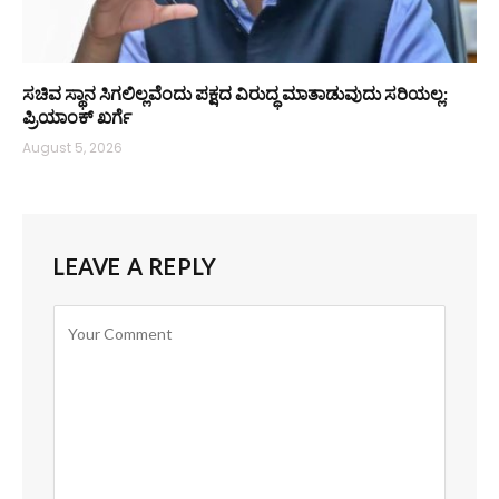
ಸಚಿವ ಸ್ಥಾನ ಸಿಗಲಿಲ್ಲವೆಂದು ಪಕ್ಷದ ವಿರುದ್ಧ ಮಾತಾಡುವುದು ಸರಿಯಲ್ಲ:
ಪ್ರಿಯಾಂಕ್ ಖರ್ಗೆ
August 5, 2026
LEAVE A REPLY