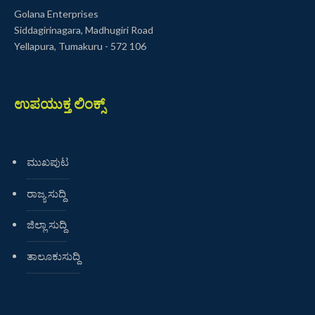
Golana Enterprises
Siddagirinagara, Madhugiri Road
Yellapura, Tumakuru - 572 106
ಉಪಯುಕ್ತ ಲಿಂಕ್ಸ್
ಮುಖಪುಟ
ರಾಜ್ಯ ಸುದ್ದಿ
ಜಿಲ್ಲಾ ಸುದ್ದಿ
ತಾಲೂಕುಸುದ್ದಿ