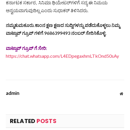
ಕರ್ನಾಟಕ ಸರ್ಕಾರ, ಸಿನಿಮಾ ಥಿಯೇಟರ್​ಗಳಿಗೆ ಸದ್ಯ ಈ ನಿಮಯ
ಅನ್ವಯವಾಗುವುದಿಲ್ಲ ಎಂದು ಸುಧಾಕರ್ ತಿಳಿಸಿದರು.
ನಮ್ಮತುಮಕೂರು.ಕಾಂನ ಕ್ಷಣ ಕ್ಷಣದ ಸುದ್ದಿಗಳನ್ನು ಪಡೆದುಕೊಳ್ಳಲು ನಿಮ್ಮ
ವಾಟ್ಸಾಪ್ ಗ್ರೂಪ್ ಗಳಿಗೆ 9686399493 ನಂಬರ್ ಸೇರಿಸಿಕೊಳ್ಳಿ.
ವಾಟ್ಸಾಪ್ ಗ್ರೂಪ್ ಗೆ ಸೇರಿ:
https://chat.whatsapp.com/L4EDpegaxhmLTkOnd50sAy
admin
Web
RELATED
POSTS