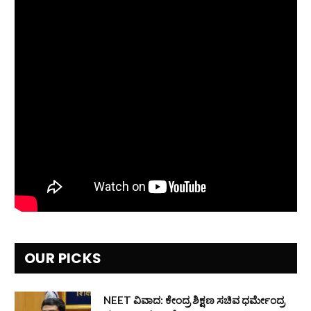
OUR PICKS
NEET ವಿವಾದ: ಕೇಂದ್ರ ಶಿಕ್ಷಣ ಸಚಿವ ಧರ್ಮೇಂದ್ರ