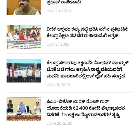
ಪ್ರಧಾನ್ ರಾಜೀನಾಮೆ
July 25, 2026
ನೀಟ್ ಅಕ್ರಮ: ಕಪ್ಪು ಪಟ್ಟಿ ಧರಿಸಿ ಮೌನ ಪ್ರತಿಭಟನೆ:
ಕೇಂದ್ರ ಶಿಕ್ಷಣ ಸಚಿವರ ರಾಜೀನಾಮೆಗೆ ಆಗ್ರಹ
July 21, 2026
ಕೇಂದ್ರ ಸರ್ಕಾರವು ತಕ್ಷಣವೇ ಸೋನಮ್ ವಾಂಗ್ಚುಕ್
ಜೊತೆ ಚರ್ಚಿಸಲು ಆಗ್ರಹಿಸಿ ರಾಷ್ಟ್ರಪತಿಯವರಿಗೆ
ಮನವಿ: ತುಮಕೂರಿನಲ್ಲಿ ಆನ್‌ ಲೈನ್ ಸಹಿ ಸಂಗ್ರಹ
July 18, 2026
ಪಿಎಂ–ವಿಕಸಿತ್ ಭಾರತ್ ರೋಜ್‌ ಗಾರ್
ಯೋಜನೆಯಡಿ ₹2,400 ಕೋಟಿ ಪ್ರೋತ್ಸಾಹಧನ
ವಿತರಣೆ: 15 ಲಕ್ಷ ಉದ್ಯೋಗಾವಕಾಶಗಳ ಸೃಷ್ಟಿ
June 20, 2026