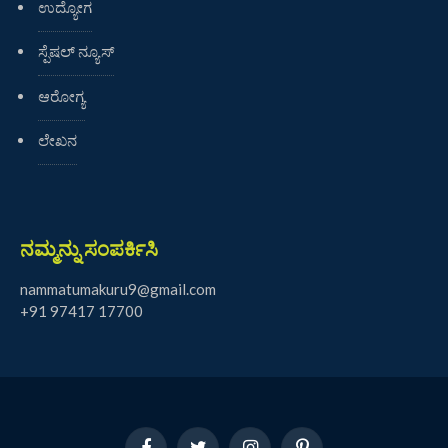
ಉದ್ಯೋಗ
ಸ್ಪೆಷಲ್ ನ್ಯೂಸ್
ಆರೋಗ್ಯ
ಲೇಖನ
ನಮ್ಮನ್ನು ಸಂಪರ್ಕಿಸಿ
nammatumakuru9@gmail.com
+91 97417 17700