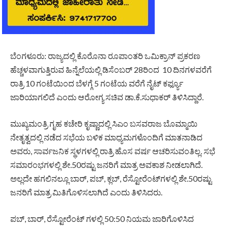
ಬೆಂಗಳೂರು: ರಾಜ್ಯದಲ್ಲಿ ಕೊರೊನಾ ರೂಪಾಂತರಿ ಒಮಿಕ್ರಾನ್ ಪ್ರಕರಣ
ಹೆಚ್ಚಳವಾಗುತ್ತಿರುವ ಹಿನ್ನೆಲೆಯಲ್ಲಿ ಡಿಸೆಂಬರ್ 28ರಿಂದ 10 ದಿನಗಳವರೆಗೆ
ರಾತ್ರಿ 10 ಗಂಟೆಯಿಂದ ಬೆಳಗ್ಗೆ 5 ಗಂಟೆಯ ವರೆಗೆ ನೈಟ್ ಕರ್ಫ್ಯೂ
ಜಾರಿಯಾಗಲಿದೆ ಎಂದು ಆರೋಗ್ಯ ಸಚಿವ ಡಾ.ಕೆ.ಸುಧಾಕರ್ ತಿಳಿಸಿದ್ದಾರೆ.
ಮುಖ್ಯಮಂತ್ರಿ ಗೃಹ ಕಚೇರಿ ಕೃಷ್ಣಾದಲ್ಲಿ ಸಿಎಂ ಬಸವರಾಜ ಬೊಮ್ಮಾಯಿ
ನೇತೃತ್ವದಲ್ಲಿ ನಡೆದ ಸಭೆಯ ಬಳಿಕ ಮಾಧ್ಯಮಗಳೊಂದಿಗೆ ಮಾತನಾಡಿದ
ಅವರು, ಸಾರ್ವಜನಿಕ ಸ್ಥಳಗಳಲ್ಲಿ ರಾತ್ರಿ ಹೊಸ ವರ್ಷ ಆಚರಿಸುವಂತಿಲ್ಲ. ಸಭೆ
ಸಮಾರಂಭಗಳಲ್ಲಿ ಶೇ.50ರಷ್ಟು ಜನರಿಗೆ ಮಾತ್ರ ಅವಕಾಶ ನೀಡಲಾಗಿದೆ.
ಅಲ್ಲದೇ ಹಗಲಿನಲ್ಲೂ ಬಾರ್, ಪಬ್, ಕ್ಲಬ್, ರೆಸ್ಟೋರೆಂಟ್‌ಗಳಲ್ಲಿ ಶೇ.50ರಷ್ಟು
ಜನರಿಗೆ ಮಾತ್ರ ಮಿತಿಗೊಳಿಸಲಾಗಿದೆ ಎಂದು ತಿಳಿಸಿದರು.
ಪಬ್, ಬಾರ್, ರೆಸ್ಟೋರೆಂಟ್ ಗಳಲ್ಲಿ 50:50 ನಿಯಮ ಜಾರಿಗೊಳಿಸಿದ