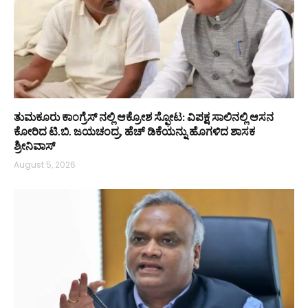
ತುಮಕೂರು ಕಾಂಗ್ರೆಸ್ ನಲ್ಲಿ ಆಕ್ರೋಶ ಸ್ಫೋಟ: ವಿಪಕ್ಷ ಸಾಲಿನಲ್ಲಿ ಆಸನ
ಕೋರಿದ ಟಿ.ಬಿ. ಜಯಚಂದ್ರ, ಹೆಚ್ ಡಿಕೆಯನ್ನು ಹೊಗಳಿದ ಶಾಸಕ
ಶ್ರೀನಿವಾಸ್
August 5, 2026