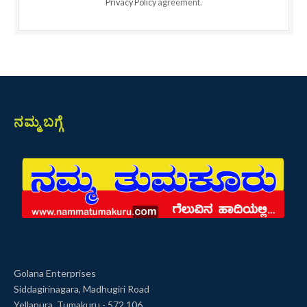
Privacy Policy
agreement.
ನಮ್ಮ ಬಗ್ಗೆ
Golana Enterprises
Siddagirinagara, Madhugiri Road
Yellapura, Tumakuru - 572 106