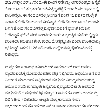
2023 ಸೆಪ್ಟಂಬರ್ 27ರಂದು ಈ ಘಟನೆ ನಡೆದಿತ್ತು. ಅನಾರೋಗ್ಯದ ಹಿನ್ನೆಲೆ
ನೊಂದ ಬಾಲಕಿ ತನ್ನ ತಾಯಿ ನಡೆಸುತ್ತಿದ್ದ ಪೆಟ್ಟಿಗೆ ಅಂಗಡಿ ಮುಂಭಾಗದಲ್ಲಿ
ಮಲಗಿದ್ದಳು. ಈ ಸಂದರ್ಭದಲ್ಲಿ ಅಂಗಡಿಗೆ ಬಂದ 41 ವರ್ಷದ ಮಲ್ಲೇಶ
ಎಂಬಾತ ಬೀಡಿ ಕೊಡುವಂತೆ ಕೇಳಿದ್ದಾನೆ. ಬೀಡಿ ಕೊಡಲು ಬಾಲಕಿ ಅಂಗಡಿ
ಒಳಗೆ ಹೋದ ಸಂದರ್ಭದಲ್ಲಿ ಮಲ್ಲೇಶ ಬಾಲಕಿಗೆ ಲೈಂಗಿಕ ಕಿರುಕುಳ
ನೀಡಿದ್ದಾನೆ. ಘಟನೆ ವೇಳೆ ಬಾಲಕಿಯ ತಾಯಿ ತನ್ನ ಅತ್ತಿಗೆ ಮನೆಯಲ್ಲಿದ್ದರು.
ಬಾಲಕಿಯ ಕಿರುಚಾಟ ಕೇಳಿ, ತಾಯಿ, ದೊಡ್ಡಮ್ಮ ಓಡಿ ಬಂದು ಬಾಲಕಿಯನ್ನು
ರಕ್ಷಿಸಿದ್ದಾರೆ. ಬಳಿಕ 112ಗೆ ಕರೆ ಮಾಡಿ ಮಲ್ಲೇಶನನ್ನು ಪೊಲೀಸ್ ವಶಕ್ಕೆ
ನೀಡಿದ್ದರು.
ಈ ಪ್ರಕರಣ ಸಂಬಂಧ ತನಿಖಾಧಿಕಾರಿ ನಾಗರಾಜು ಜೆ.ಆರ್. ಅವರು
ನ್ಯಾಯಾಲಯಕ್ಕೆ ದೋಷಾರೋಪಣಾ ಪಟ್ಟಿ ಸಲ್ಲಿಸಿದರು. ಅಭಿಯೋಜನೆ ಪರ
ವಿಚಾರಣೆ ಮಾಡಲಾದ ಸಾಕ್ಷಿಗಳಿಂದ ಮಲ್ಲೇಶನ ವಿರುದ್ಧ ಮಾಡಲಾಗಿದ್ದ
ಆರೋಪ ಸಾಬೀತಾಗಿದ್ದು, ಈ ಹಿನ್ನೆಲೆಯಲ್ಲಿ ನ್ಯಾಯಾಧೀಶರು ಅಪರಾಧಿ
ಮಲ್ಲೇಶನಿಗೆ 5 ವರ್ಷಗಳ ಶಿಕ್ಷೆ ಮತ್ತು 50 ಸಾವಿರ ರೂಪಾಯಿ ದಂಡವನ್ನು
ವಿಧಿಸಿ ತೀರ್ಪು ನೀಡಿದರು. ಅಲ್ಲದೇ ಜಿಲ್ಲಾ ಕಾನೂನು ಸೇವಾ
ಪ್ರಾಧಿಕಾರದಿಂದ ನೊಂದ ಬಾಲಕಿಗೆ 50 ಸಾವಿರ ರೂಪಾಯಿಗಳ ಪರಿಹಾರ