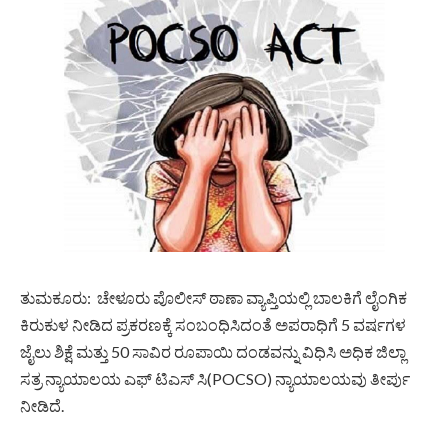
ತುಮಕೂರು: ಚೇಳೂರು ಪೊಲೀಸ್ ಠಾಣಾ ವ್ಯಾಪ್ತಿಯಲ್ಲಿ ಬಾಲಕಿಗೆ ಲೈಂಗಿಕ
ಕಿರುಕುಳ ನೀಡಿದ ಪ್ರಕರಣಕ್ಕೆ ಸಂಬಂಧಿಸಿದಂತೆ ಅಪರಾಧಿಗೆ 5 ವರ್ಷಗಳ
ಜೈಲು ಶಿಕ್ಷೆ ಮತ್ತು 50 ಸಾವಿರ ರೂಪಾಯಿ ದಂಡವನ್ನು ವಿಧಿಸಿ ಅಧಿಕ ಜಿಲ್ಲಾ
ಸತ್ರ ನ್ಯಾಯಾಲಯ ಎಫ್ ಟಿಎಸ್ ಸಿ(POCSO) ನ್ಯಾಯಾಲಯವು ತೀರ್ಪು
ನೀಡಿದೆ.