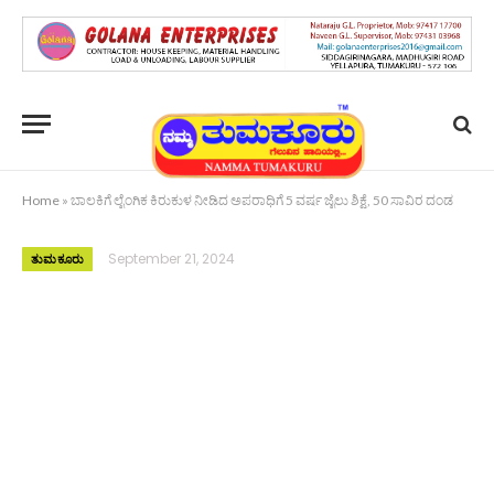
Home
»
ಬಾಲಕಿಗೆ ಲೈಂಗಿಕ ಕಿರುಕುಳ ನೀಡಿದ ಅಪರಾಧಿಗೆ 5 ವರ್ಷ ಜೈಲು ಶಿಕ್ಷೆ, 50 ಸಾವಿರ ದಂಡ
September 21, 2024
ತುಮಕೂರು