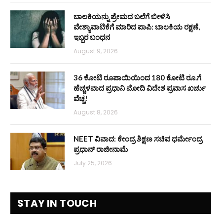
ಬಾಲಕಿಯನ್ನು ಪ್ರೇಮದ ಬಲೆಗೆ ಬೀಳಿಸಿ
ವೇಶ್ಯಾವಾಟಿಕೆಗೆ ಮಾರಿದ ಪಾಪಿ: ಬಾಲಕಿಯ ರಕ್ಷಣೆ,
ಇಬ್ಬರ ಬಂಧನ
August 9, 2026
36 ಕೋಟಿ ರೂಪಾಯಿಯಿಂದ 180 ಕೋಟಿ ರೂ.ಗೆ
ಹೆಚ್ಚಳವಾದ ಪ್ರಧಾನಿ ಮೋದಿ ವಿದೇಶ ಪ್ರವಾಸ ಖರ್ಚು
ವೆಚ್ಚ!
August 8, 2026
NEET ವಿವಾದ: ಕೇಂದ್ರ ಶಿಕ್ಷಣ ಸಚಿವ ಧರ್ಮೇಂದ್ರ
ಪ್ರಧಾನ್ ರಾಜೀನಾಮೆ
July 25, 2026
STAY IN TOUCH