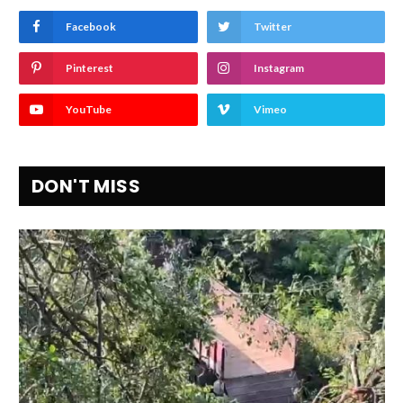
Facebook
Twitter
Pinterest
Instagram
YouTube
Vimeo
DON'T MISS