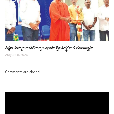
ಶಿಕ್ಷಣ ನಿಮ್ಮ ಬದುಕಿಗೆ ಭದ್ರ ಬುನಾದಿ: ಶ್ರೀ ಸಿದ್ಧಲಿಂಗ ಮಹಾಸ್ವಾಮಿ
August 8, 2026
Comments are closed.