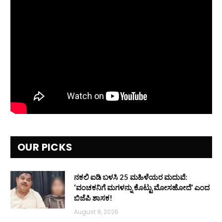
OUR PICKS
ನಕಲಿ ಐಡಿ ಬಳಸಿ 25 ಮಹಿಳೆಯರ ಮದುವೆ:
‘ವಂಚಕನಿಗೆ ಮಗಳನ್ನು ಕೊಟ್ಟು ಮೋಸಹೋದೆ’ ಎಂದ
ಬಿಜೆಪಿ ಶಾಸಕ!
August 9, 2026