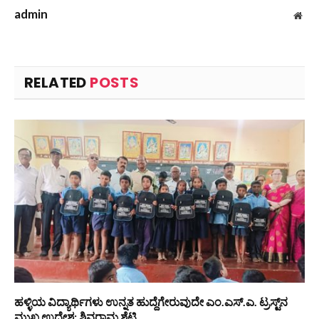
admin
Web
RELATED
POSTS
ಹಳ್ಳಿಯ ವಿದ್ಯಾರ್ಥಿಗಳು ಉನ್ನತ ಹುದ್ದೆಗೇರುವುದೇ ಎಂ.ಎಸ್.ಎ. ಟ್ರಸ್ಟ್‌ನ
ಮುಖ್ಯ ಉದ್ದೇಶ: ಶಿವರಾಮ ಶೆಟ್ಟಿ