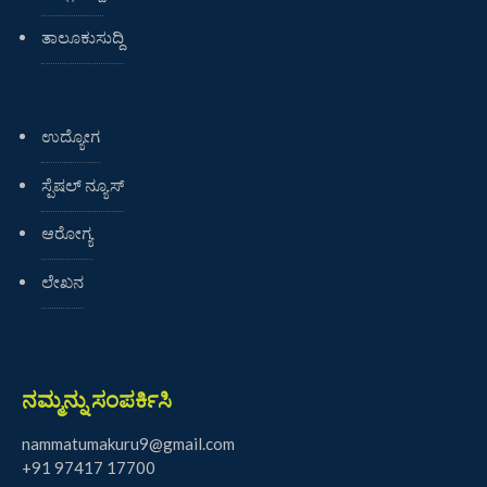
ತಾಲೂಕುಸುದ್ದಿ
ಉದ್ಯೋಗ
ಸ್ಪೆಷಲ್ ನ್ಯೂಸ್
ಆರೋಗ್ಯ
ಲೇಖನ
ನಮ್ಮನ್ನು ಸಂಪರ್ಕಿಸಿ
nammatumakuru9@gmail.com
+91 97417 17700