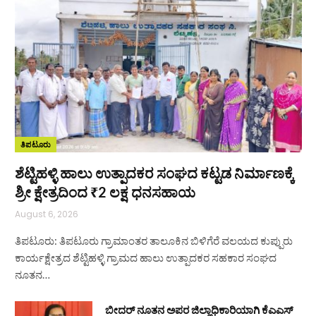
ತಿಪಟೂರು
ಶೆಟ್ಟಿಹಳ್ಳಿ ಹಾಲು ಉತ್ಪಾದಕರ ಸಂಘದ ಕಟ್ಟಡ ನಿರ್ಮಾಣಕ್ಕೆ
ಶ್ರೀ ಕ್ಷೇತ್ರದಿಂದ ₹2 ಲಕ್ಷ ಧನಸಹಾಯ
August 6, 2026
ತಿಪಟೂರು: ತಿಪಟೂರು ಗ್ರಾಮಾಂತರ ತಾಲೂಕಿನ ಬಿಳಿಗೆರೆ ವಲಯದ ಕುಪ್ಪುರು
ಕಾರ್ಯಕ್ಷೇತ್ರದ ಶೆಟ್ಟಿಹಳ್ಳಿ ಗ್ರಾಮದ ಹಾಲು ಉತ್ಪಾದಕರ ಸಹಕಾರ ಸಂಘದ
ನೂತನ…
ಬೀದರ್ ನೂತನ ಅಪರ ಜಿಲ್ಲಾಧಿಕಾರಿಯಾಗಿ ಕೆಎಎಸ್