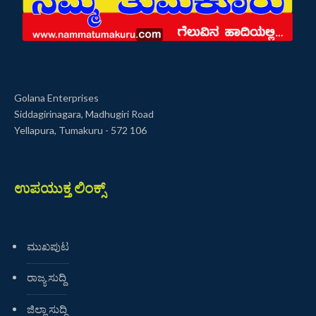
Golana Enterprises
Siddagirinagara, Madhugiri Road
Yellapura, Tumakuru - 572 106
ಉಪಯುಕ್ತ ಲಿಂಕ್ಸ್
ಮುಖಪುಟ
ರಾಜ್ಯ ಸುದ್ದಿ
ಜಿಲ್ಲಾ ಸುದ್ದಿ