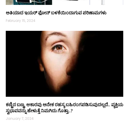
ಅತಿಯಾದ ಇಯರ್ ಫೋನ್ ಬಳಕೆಯಿಂದಾಗುವ ಪರಿಣಾಮಗಳು
February 15, 2024
ಕಣ್ಣಿನ ಬಣ್ಣ, ಆಕಾರವು ಅನೇಕ ರಹಸ್ಯ ಬಹಿರಂಗಪಡಿಸುವುದಲ್ಲದೆ.. ವ್ಯಕ್ತಿಯ
ಸ್ವಭಾವವನ್ನು ಹೇಳುತ್ತೆ ನಿಮಗಿದು ಗೊತ್ತಾ..?
January 7, 2024