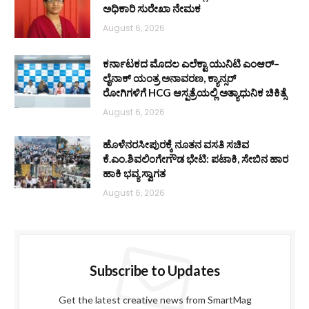
ಅಧಿಕಾರಿ ಸುರೇಖಾ ನೇಮಕ
August 6, 2026
ಕರ್ನಾಟಕದ ಮೊದಲ ಎಲೆಕ್ಟಾ ಯುನಿಟಿ ಎಂಆರ್–
ಲೈನಾಕ್ ಯಂತ್ರ ಅನಾವರಣ, ಕ್ಯಾನ್ಸರ್
ರೋಗಿಗಳಿಗೆ HCG ಆಸ್ಪತ್ರೆಯಲ್ಲಿ ಅತ್ಯಾಧುನಿಕ ಚಿಕಿತ್ಸೆ
August 6, 2026
ಹೊಳೆನರಸೀಪುರಕ್ಕೆ ನೂತನ ವಸತಿ ಸಚಿವ
ಕೆ.ಎಂ.ಶಿವಲಿಂಗೇಗೌಡ ಭೇಟಿ: ಪಟಾಕಿ, ಸೇಬಿನ ಹಾರ
ಹಾಕಿ ಭವ್ಯ ಸ್ವಾಗತ
August 6, 2026
Subscribe to Updates
Get the latest creative news from SmartMag