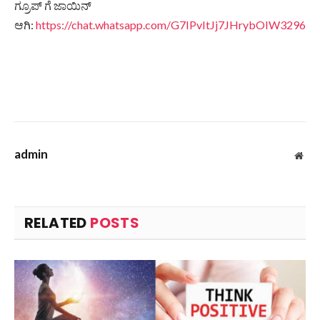
ಗ್ರೂಪ್ ಗೆ ಜಾಯಿನ್
ಆಗಿ:
https://chat.whatsapp.com/G7IPvItJj7JHrybOIW3296
admin
Web
RELATED
POSTS