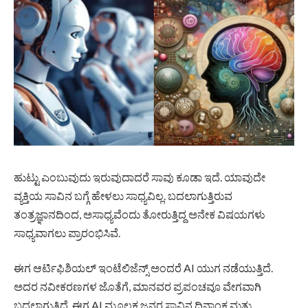
ಹುಟ್ಟು ಎಂಬುವುದು ಇರುವುದಾದರೆ ಸಾವು ಕೂಡಾ ಇದೆ. ಯಾವುದೇ
ವ್ಯಕ್ತಿಯ ಸಾವಿನ ಬಗ್ಗೆ ಹೇಳಲು ಸಾಧ್ಯವಿಲ್ಲ. ಬದಲಾಗುತ್ತಿರುವ
ತಂತ್ರಜ್ಞಾನದಿಂದ, ಅಸಾಧ್ಯವೆಂದು ತೋರುತ್ತಿದ್ದ ಅನೇಕ ವಿಷಯಗಳು
ಸಾಧ್ಯವಾಗಲು ಪ್ರಾರಂಭಿಸಿವೆ.
ಈಗ ಆರ್ಟಿಫಿಶಿಯಲ್ ಇಂಟೆಲಿಜೆನ್ಸ್ ಅಂದರೆ AI ಯುಗ ನಡೆಯುತ್ತಿದೆ.
ಅದರ ನವೀಕರಣಗಳ ಜೊತೆಗೆ, ಮಾನವರ ಪ್ರಪಂಚವೂ ವೇಗವಾಗಿ
ಬದಲಾಗುತ್ತಿದೆ. ಈಗ AI ಮೂಲಕ ಜನರ ಸಾವಿನ ದಿನಾಂಕ ಮತ್ತು