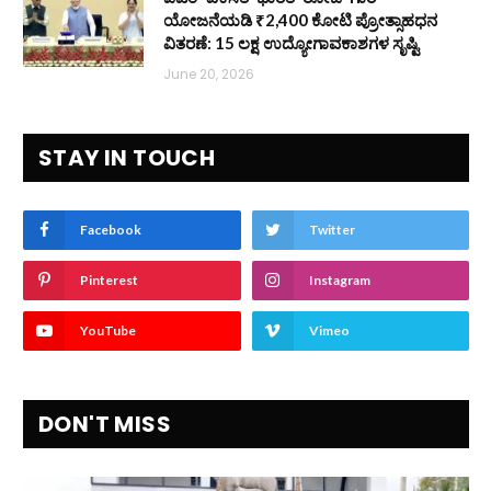
ಯೋಜನೆಯಡಿ ₹2,400 ಕೋಟಿ ಪ್ರೋತ್ಸಾಹಧನ
ವಿತರಣೆ: 15 ಲಕ್ಷ ಉದ್ಯೋಗಾವಕಾಶಗಳ ಸೃಷ್ಟಿ
June 20, 2026
STAY IN TOUCH
Facebook
Twitter
Pinterest
Instagram
YouTube
Vimeo
DON'T MISS