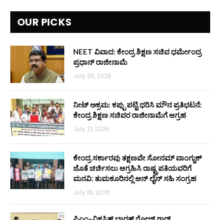
OUR PICKS
NEET ವಿವಾದ: ಕೇಂದ್ರ ಶಿಕ್ಷಣ ಸಚಿವ ಧರ್ಮೇಂದ್ರ
ಪ್ರಧಾನ್ ರಾಜೀನಾಮೆ
July 25, 2026
ನೀಟ್ ಅಕ್ರಮ: ಕಪ್ಪು ಪಟ್ಟಿ ಧರಿಸಿ ಮೌನ ಪ್ರತಿಭಟನೆ:
ಕೇಂದ್ರ ಶಿಕ್ಷಣ ಸಚಿವರ ರಾಜೀನಾಮೆಗೆ ಆಗ್ರಹ
July 21, 2026
ಕೇಂದ್ರ ಸರ್ಕಾರವು ತಕ್ಷಣವೇ ಸೋನಮ್ ವಾಂಗ್ಚುಕ್
ಜೊತೆ ಚರ್ಚಿಸಲು ಆಗ್ರಹಿಸಿ ರಾಷ್ಟ್ರಪತಿಯವರಿಗೆ
ಮನವಿ: ತುಮಕೂರಿನಲ್ಲಿ ಆನ್‌ ಲೈನ್ ಸಹಿ ಸಂಗ್ರಹ
July 18, 2026
ಪಿಎಂ–ವಿಕಸಿತ್ ಭಾರತ್ ರೋಜ್‌ ಗಾರ್