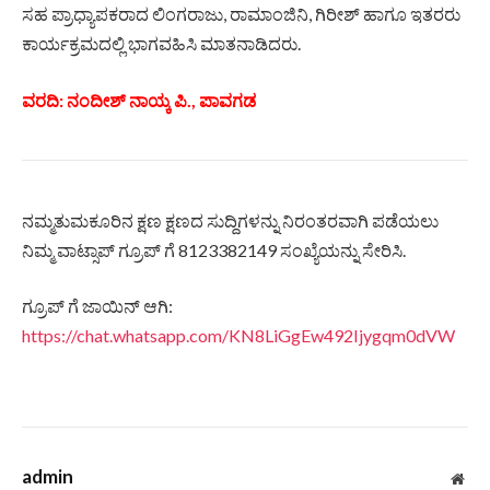
ಸಹ ಪ್ರಾಧ್ಯಾಪಕರಾದ ಲಿಂಗರಾಜು, ರಾಮಾಂಜಿನಿ, ಗಿರೀಶ್ ಹಾಗೂ ಇತರರು
ಕಾರ್ಯಕ್ರಮದಲ್ಲಿ ಭಾಗವಹಿಸಿ ಮಾತನಾಡಿದರು.
ವರದಿ: ನಂದೀಶ್ ನಾಯ್ಕ ಪಿ., ಪಾವಗಡ
ನಮ್ಮತುಮಕೂರಿನ ಕ್ಷಣ ಕ್ಷಣದ ಸುದ್ದಿಗಳನ್ನು ನಿರಂತರವಾಗಿ ಪಡೆಯಲು
ನಿಮ್ಮ ವಾಟ್ಸಾಪ್ ಗ್ರೂಪ್ ಗೆ 8123382149 ಸಂಖ್ಯೆಯನ್ನು ಸೇರಿಸಿ.
ಗ್ರೂಪ್ ಗೆ ಜಾಯಿನ್ ಆಗಿ:
https://chat.whatsapp.com/KN8LiGgEw492Ijygqm0dVW
admin
Web