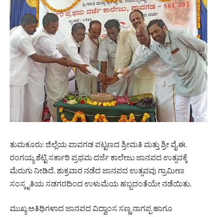
ತುಮಕೂರು: ಜಿಲ್ಲೆಯ ಪಾವಗಡ ಪಟ್ಟಣದ ಶ್ರೀಮತಿ ಮತ್ತು ಶ್ರೀ ವೈ.ಈ.
ರಂಗಯ್ಯ ಶೆಟ್ಟಿ ಸರ್ಕಾರಿ ಪ್ರಥಮ ದರ್ಜೆ ಕಾಲೇಜು ಜಾನಪದ ಉತ್ಸವಕ್ಕೆ
ಮೆರುಗು ನೀಡಿದೆ. ಶುಕ್ರವಾರ ನಡೆದ ಜಾನಪದ ಉತ್ಸವವು ಗ್ರಾಮೀಣ
ಸಂಸ್ಕೃತಿಯ ಸಡಗರದಿಂದ ಉಳುಮೆಯ ಹಬ್ಬದಂತೆಯೇ ನಡೆಯಿತು.
ಮುಖ್ಯ ಅತಿಥಿಗಳಾದ ಜಾನಪದ ವಿದ್ವಾಂಸ ಸಣ್ಣ ನಾಗಪ್ಪ ಹಾಗೂ