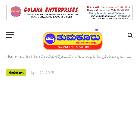
Home
»
ಪಾವಗಡ ಸರ್ಕಾರಿ ಕಾಲೇಜಿನಲ್ಲಿ ಅದ್ಧೂರಿ ಜಾನಪದ ಉತ್ಸವ: ಸಂಸ್ಕೃತಿಯ ಜಾತ್ರೆಗೂ ಸಾಕ್ಷಿಯಾದ ಕಾಲೇಜು
April 27, 2025
ತುಮಕೂರು