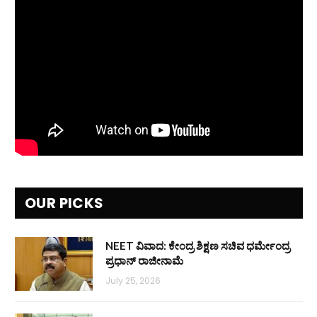
OUR PICKS
NEET ವಿವಾದ: ಕೇಂದ್ರ ಶಿಕ್ಷಣ ಸಚಿವ ಧರ್ಮೇಂದ್ರ
ಪ್ರಧಾನ್ ರಾಜೀನಾಮೆ
July 25, 2026