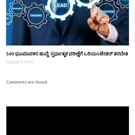
560 ಭೂಮಾಪಕರ ಹುದ್ದೆ: ಸ್ಪರ್ಧಾತ್ಮಕ ಪರೀಕ್ಷೆಗೆ ಒರಿಯಂಟೇಶನ್ ತರಬೇತಿ
August 4, 2026
Comments are closed.