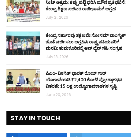
ನೀಟ್ ಅಕ್ರಮ: ಕಪ್ಪು ಪಟ್ಟಿ ಧರಿಸಿ ಮೌನ ಪ್ರತಿಭಟನೆ:
ಕೇಂದ್ರ ಶಿಕ್ಷಣ ಸಚಿವರ ರಾಜೀನಾಮೆಗೆ ಆಗ್ರಹ
July 21, 2026
ಕೇಂದ್ರ ಸರ್ಕಾರವು ತಕ್ಷಣವೇ ಸೋನಮ್ ವಾಂಗ್ಚುಕ್
ಜೊತೆ ಚರ್ಚಿಸಲು ಆಗ್ರಹಿಸಿ ರಾಷ್ಟ್ರಪತಿಯವರಿಗೆ
ಮನವಿ: ತುಮಕೂರಿನಲ್ಲಿ ಆನ್‌ ಲೈನ್ ಸಹಿ ಸಂಗ್ರಹ
July 18, 2026
ಪಿಎಂ–ವಿಕಸಿತ್ ಭಾರತ್ ರೋಜ್‌ ಗಾರ್
ಯೋಜನೆಯಡಿ ₹2,400 ಕೋಟಿ ಪ್ರೋತ್ಸಾಹಧನ
ವಿತರಣೆ: 15 ಲಕ್ಷ ಉದ್ಯೋಗಾವಕಾಶಗಳ ಸೃಷ್ಟಿ
June 20, 2026
STAY IN TOUCH