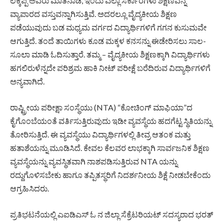
ಲಕ್ಕಪ್ಪ ಅವರು ಮಾತನಾಡಿ, ಇಂದು ಎಲ್ಲಾ ಸರ್ಕಾರಗಳು ಶಿಕ್ಷಣವನ್ನ
ವ್ಯಾಪಾರದ ವಸ್ತುವನ್ನಾಗಿಸುತ್ತಿವೆ. ಅದರಲ್ಲೂ ವೈದ್ಯಕೀಯ ಶಿಕ್ಷಣ
ಪಡೆಯುವುದು ಬಡ ಮಧ್ಯಮ ವರ್ಗದ ವಿದ್ಯಾರ್ಥಿಗಳಿಗೆ ಗಗನ ಕುಸುಮವೇ
ಆಗುತ್ತಿದೆ. ತಂದೆ ತಾಯಿಗಳು ಕೂಡ ಮಕ್ಕಳ ಕನಸನ್ನು ಈಡೇರಿಸಲು ಸಾಲ-
ಸೂಲಾ ಮಾಡಿ ಓದಿಸುತ್ತಾರೆ. ತಮ್ಮ – ವೈದ್ಯಕೀಯ ಶಿಕ್ಷಣಕ್ಕಾಗಿ ವಿದ್ಯಾರ್ಥಿಗಳು
ಹಗಲಿರುಳೆನ್ನದೇ ಪರಿಶ್ರಮ ಹಾಕಿ ನೀಟ್ ಪರೀಕ್ಷೆ ಬರೆದಿರುವ ವಿದ್ಯಾರ್ಥಿಗಳಿಗೆ
ಅನ್ಯವಾಗಿದೆ.
ರಾಷ್ಟ್ರೀಯ ಪರೀಕ್ಷಾ ಸಂಸ್ಥೆಯು (NTA) “ಕೋಚಿಂಗ್ ಮಾಫಿಯಾ”ದ
ಕೈಗೊಂಬೆಯಂತೆ ವರ್ತಿಸುತ್ತಿರುವುದು ಇಡೀ ವ್ಯವಸ್ಥೆಯ ಹದಗೆಟ್ಟ ಸ್ಥಿತಿಯನ್ನು
ತೋರಿಸುತ್ತಿದೆ. ಈ ವ್ಯವಸ್ಥೆಯು ವಿದ್ಯಾರ್ಥಿಗಳಲ್ಲಿ ತೀವ್ರ ಆತಂಕ ಮತ್ತು
ಹತಾಶೆಯನ್ನು ಮೂಡಿಸಿದೆ. ಕೇವಲ ಕೆಲವರ ಲಾಭಕ್ಕಾಗಿ ಸಾರ್ವಜನಿಕ ಶಿಕ್ಷಣ
ವ್ಯವಸ್ಥೆಯನ್ನು ವ್ಯವಸ್ಥಿತವಾಗಿ ನಾಶಪಡಿಸುತ್ತಿರುವ NTA ಯನ್ನು
ರದ್ದುಗೊಳಿಸಬೇಕು ಹಾಗೂ ತಪ್ಪಿತಸ್ಥರಿಗೆ ನಿದರ್ಶನೀಯ ಶಿಕ್ಷೆ ನೀಡಬೇಕೆಂದು
ಆಗ್ರಹಿಸಿದರು.
ಪ್ರತಿಭಟನೆಯಲ್ಲಿ ಎಐಡಿಎಸ್ ಓ ನ ಜಿಲ್ಲಾ ಸೆಕ್ರೆಟರಿಯಟ್ ಸದಸ್ಯರಾದ ಭರತ್