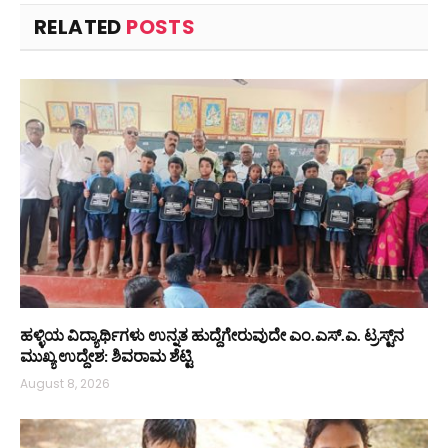
RELATED
POSTS
ಹಳ್ಳಿಯ ವಿದ್ಯಾರ್ಥಿಗಳು ಉನ್ನತ ಹುದ್ದೆಗೇರುವುದೇ ಎಂ.ಎಸ್.ಎ. ಟ್ರಸ್ಟ್‌ನ
ಮುಖ್ಯ ಉದ್ದೇಶ: ಶಿವರಾಮ ಶೆಟ್ಟಿ
August 8, 2026