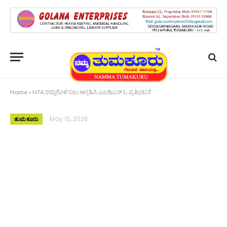
Home
»
NTA ರದ್ದುಗೊಳಿಸಲು ಆಗ್ರಹಿಸಿ ಎಐಡಿಎಸ್ ಓ ಪ್ರತಿಭಟನೆ
May 15, 2026
ತುಮಕೂರು