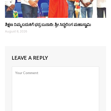
ಶಿಕ್ಷಣ ನಿಮ್ಮ ಬದುಕಿಗೆ ಭದ್ರ ಬುನಾದಿ: ಶ್ರೀ ಸಿದ್ಧಲಿಂಗ ಮಹಾಸ್ವಾಮಿ
August 8, 2026
LEAVE A REPLY