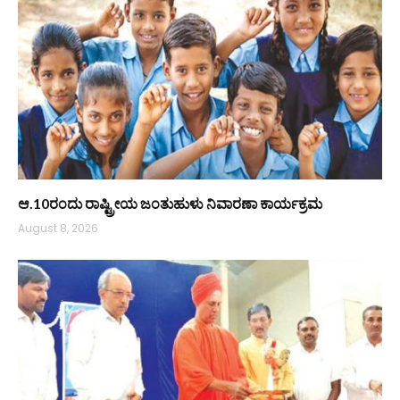
ಆ.10ರಂದು ರಾಷ್ಟ್ರೀಯ ಜಂತುಹುಳು ನಿವಾರಣಾ ಕಾರ್ಯಕ್ರಮ
August 8, 2026