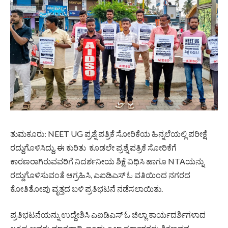
ತುಮಕೂರು: NEET UG ಪ್ರಶ್ನೆ ಪತ್ರಿಕೆ ಸೋರಿಕೆಯ ಹಿನ್ನಲೆಯಲ್ಲಿ ಪರೀಕ್ಷೆ
ರದ್ದುಗೊಳಿಸಿದ್ದು, ಈ ಕುರಿತು ಕೂಡಲೇ ಪ್ರಶ್ನೆ ಪತ್ರಿಕೆ ಸೋರಿಕೆಗೆ
ಕಾರಣರಾಗಿರುವವರಿಗೆ ನಿದರ್ಶನೀಯ ಶಿಕ್ಷೆ ವಿಧಿಸಿ ಹಾಗೂ NTAಯನ್ನು
ರದ್ದುಗೊಳಿಸುವಂತೆ ಆಗ್ರಹಿಸಿ, ಎಐಡಿಎಸ್ ಓ ವತಿಯಿಂದ ನಗರದ
ಕೋತಿತೋಪು ವೃತ್ತದ ಬಳಿ ಪ್ರತಿಭಟನೆ ನಡೆಸಲಾಯಿತು.
ಪ್ರತಿಭಟನೆಯನ್ನು ಉದ್ದೇಶಿಸಿ ಎಐಡಿಎಸ್ ಓ ಜಿಲ್ಲಾ ಕಾರ್ಯದರ್ಶಿಗಳಾದ