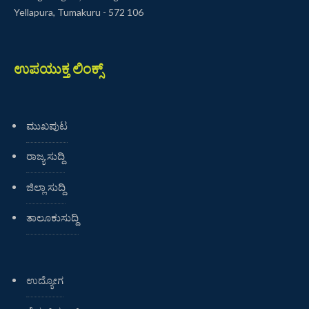
Yellapura, Tumakuru - 572 106
ಉಪಯುಕ್ತ ಲಿಂಕ್ಸ್
ಮುಖಪುಟ
ರಾಜ್ಯ ಸುದ್ದಿ
ಜಿಲ್ಲಾ ಸುದ್ದಿ
ತಾಲೂಕುಸುದ್ದಿ
ಉದ್ಯೋಗ