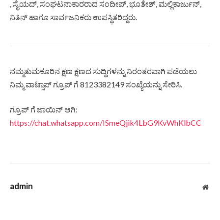
, ಸೈಯದ್, ಸಂಘಟನಾಕಾರರಾದ ಸಂದೀಪ್, ಭೂತೇಶ್, ಮಲ್ಲಿಕಾರ್ಜುನ್,
ನಿತಿನ್ ಹಾಗೂ ಸಾರ್ವಜನಿಕರು ಉಪಸ್ಥಿತರಿದ್ದರು.
ನಮ್ಮತುಮಕೂರಿನ ಕ್ಷಣ ಕ್ಷಣದ ಸುದ್ದಿಗಳನ್ನು ನಿರಂತರವಾಗಿ ಪಡೆಯಲು
ನಿಮ್ಮ ವಾಟ್ಸಾಪ್ ಗ್ರೂಪ್ ಗೆ 8123382149 ಸಂಖ್ಯೆಯನ್ನು ಸೇರಿಸಿ.
ಗ್ರೂಪ್ ಗೆ ಜಾಯಿನ್ ಆಗಿ:
https://chat.whatsapp.com/ISmeQjik4LbG9KvWhKlbCC
admin
Web