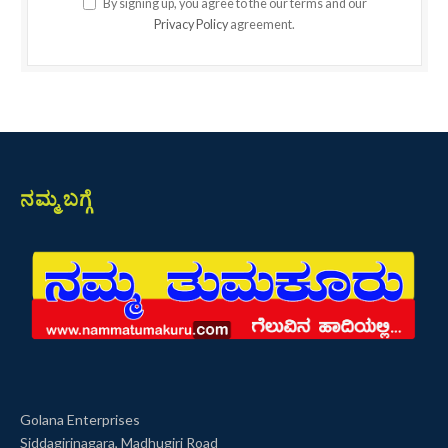
By signing up, you agree to the our terms and our
Privacy Policy
agreement.
ನಮ್ಮ ಬಗ್ಗೆ
Golana Enterprises
Siddagirinagara, Madhugiri Road