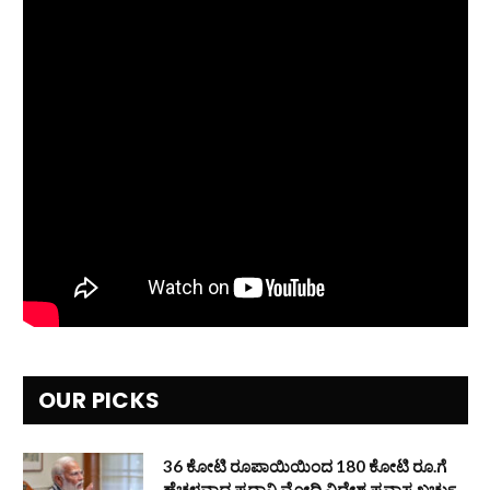
OUR PICKS
36 ಕೋಟಿ ರೂಪಾಯಿಯಿಂದ 180 ಕೋಟಿ ರೂ.ಗೆ
ಹೆಚ್ಚಳವಾದ ಪ್ರಧಾನಿ ಮೋದಿ ವಿದೇಶ ಪ್ರವಾಸ ಖರ್ಚು