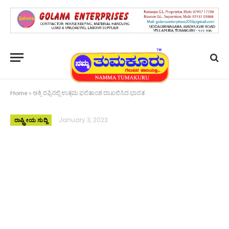
Home
»
ಅಕ್ಕಿ ರಫ್ತಿನಲ್ಲಿ ಉತ್ತಮ ಫಲಿತಾಂಶ ದಾಖಲಿಸಿದ ಭಾರತ
January 3, 2023
ರಾಷ್ಟ್ರೀಯ ಸುದ್ದಿ