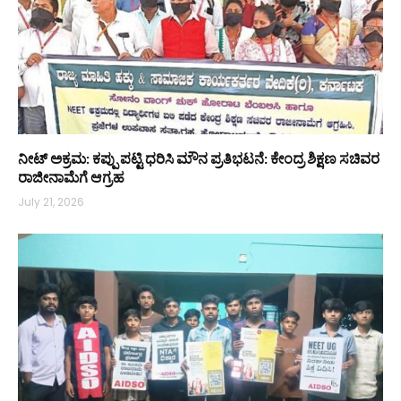
ನೀಟ್ ಅಕ್ರಮ: ಕಪ್ಪು ಪಟ್ಟಿ ಧರಿಸಿ ಮೌನ ಪ್ರತಿಭಟನೆ: ಕೇಂದ್ರ ಶಿಕ್ಷಣ ಸಚಿವರ
ರಾಜೀನಾಮೆಗೆ ಆಗ್ರಹ
July 21, 2026