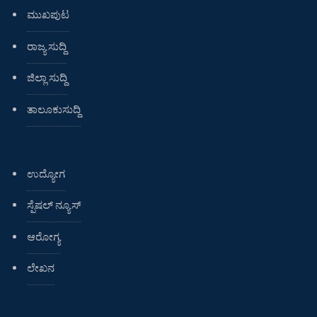
ಮುಖಪುಟ
ರಾಜ್ಯ ಸುದ್ದಿ
ಜಿಲ್ಲಾ ಸುದ್ದಿ
ತಾಲೂಕುಸುದ್ದಿ
ಉದ್ಯೋಗ
ಸ್ಪೆಷಲ್ ನ್ಯೂಸ್
ಆರೋಗ್ಯ
ಲೇಖನ