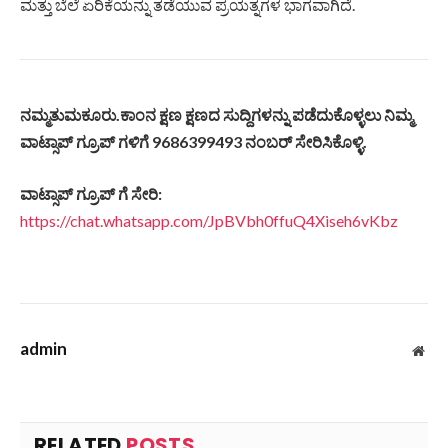
ಮತ್ತು ಬೆಲೆ ಏರಿಕೆಯನ್ನು ತಡೆಯುವ ಪ್ರಯತ್ನಗಳ ಭಾಗವಾಗಿದೆ.
ನಮ್ಮತುಮಕೂರು
.
ಕಾಂನ
ಕ್ಷಣ
ಕ್ಷಣದ
ಸುದ್ದಿಗಳನ್ನು
ಪಡೆದುಕೊಳ್ಳಲು
ನಿಮ್ಮ
ವಾಟ್ಸಾಪ್
ಗ್ರೂಪ್
ಗಳಿಗೆ
9686399493
ನಂಬರ್
ಸೇರಿಸಿಕೊಳ್ಳಿ
.
ವಾಟ್ಸಾಪ್
ಗ್ರೂಪ್
ಗೆ
ಸೇರಿ
:
https://chat.whatsapp.com/JpBVbh0ffuQ4Xiseh6vKbz
admin
Web
RELATED
POSTS