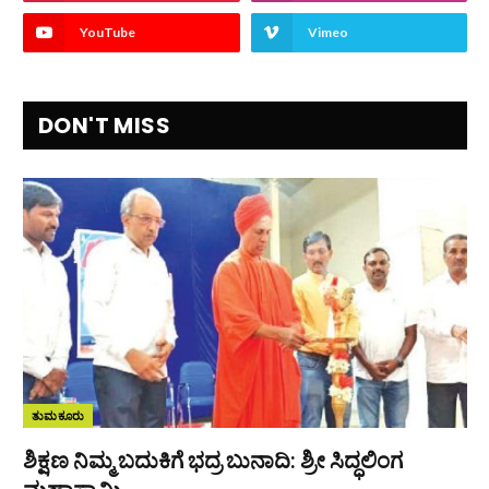
YouTube
Vimeo
DON'T MISS
ತುಮಕೂರು
ಶಿಕ್ಷಣ ನಿಮ್ಮ ಬದುಕಿಗೆ ಭದ್ರ ಬುನಾದಿ: ಶ್ರೀ ಸಿದ್ಧಲಿಂಗ
ಮಹಾಸ್ವಾಮಿ