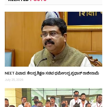
NEET ವಿವಾದ: ಕೇಂದ್ರ ಶಿಕ್ಷಣ ಸಚಿವ ಧರ್ಮೇಂದ್ರ ಪ್ರಧಾನ್ ರಾಜೀನಾಮೆ
July 25, 2026