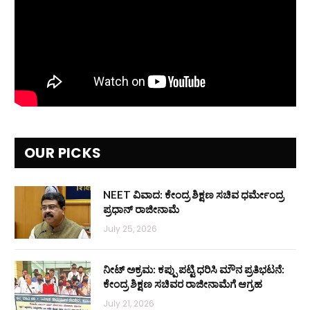
OUR PICKS
NEET ವಿವಾದ: ಕೇಂದ್ರ ಶಿಕ್ಷಣ ಸಚಿವ ಧರ್ಮೇಂದ್ರ
ಪ್ರಧಾನ್ ರಾಜೀನಾಮೆ
July 25, 2026
ನೀಟ್ ಅಕ್ರಮ: ಕಪ್ಪು ಪಟ್ಟಿ ಧರಿಸಿ ಮೌನ ಪ್ರತಿಭಟನೆ:
ಕೇಂದ್ರ ಶಿಕ್ಷಣ ಸಚಿವರ ರಾಜೀನಾಮೆಗೆ ಆಗ್ರಹ
July 21, 2026