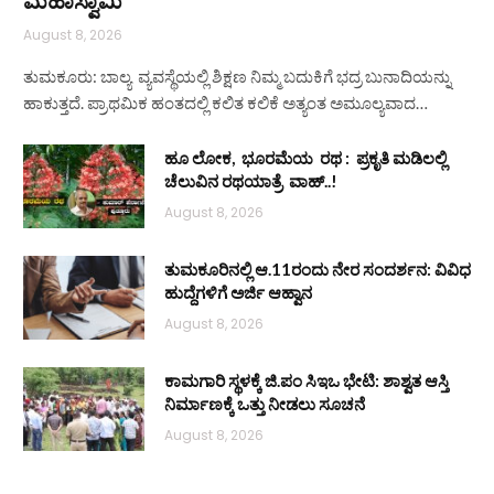
August 8, 2026
ತುಮಕೂರು: ಬಾಲ್ಯ ವ್ಯವಸ್ಥೆಯಲ್ಲಿ ಶಿಕ್ಷಣ ನಿಮ್ಮ ಬದುಕಿಗೆ ಭದ್ರ ಬುನಾದಿಯನ್ನು
ಹಾಕುತ್ತದೆ. ಪ್ರಾಥಮಿಕ ಹಂತದಲ್ಲಿ ಕಲಿತ ಕಲಿಕೆ ಅತ್ಯಂತ ಅಮೂಲ್ಯವಾದ…
ಹೂ ಲೋಕ, ಭೂರಮೆಯ ರಥ : ಪ್ರಕೃತಿ ಮಡಿಲಲ್ಲಿ
ಚೆಲುವಿನ ರಥಯಾತ್ರೆ ವಾಹ್..!
August 8, 2026
ತುಮಕೂರಿನಲ್ಲಿ ಆ.11ರಂದು ನೇರ ಸಂದರ್ಶನ: ವಿವಿಧ
ಹುದ್ದೆಗಳಿಗೆ ಅರ್ಜಿ ಆಹ್ವಾನ
August 8, 2026
ಕಾಮಗಾರಿ ಸ್ಥಳಕ್ಕೆ ಜಿ.ಪಂ ಸಿಇಒ ಭೇಟಿ: ಶಾಶ್ವತ ಆಸ್ತಿ
ನಿರ್ಮಾಣಕ್ಕೆ ಒತ್ತು ನೀಡಲು ಸೂಚನೆ
August 8, 2026