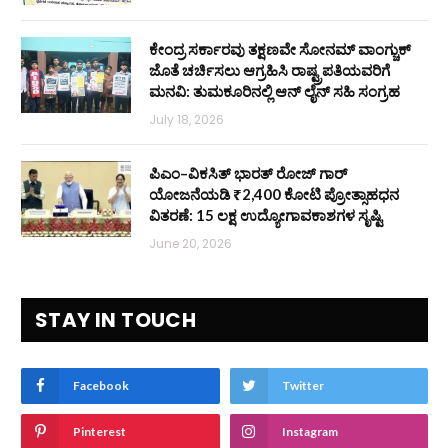
ಕೇಂದ್ರ ಸರ್ಕಾರವು ತಕ್ಷಣವೇ ಸೋನಮ್ ವಾಂಗ್ಚುಕ್
ಜೊತೆ ಚರ್ಚಿಸಲು ಆಗ್ರಹಿಸಿ ರಾಷ್ಟ್ರಪತಿಯವರಿಗೆ
ಮನವಿ: ತುಮಕೂರಿನಲ್ಲಿ ಆನ್‌ ಲೈನ್ ಸಹಿ ಸಂಗ್ರಹ
July 18, 2026
ಪಿಎಂ–ವಿಕಸಿತ್ ಭಾರತ್ ರೋಜ್‌ ಗಾರ್
ಯೋಜನೆಯಡಿ ₹2,400 ಕೋಟಿ ಪ್ರೋತ್ಸಾಹಧನ
ವಿತರಣೆ: 15 ಲಕ್ಷ ಉದ್ಯೋಗಾವಕಾಶಗಳ ಸೃಷ್ಟಿ
June 20, 2026
STAY IN TOUCH
Facebook
Twitter
Pinterest
Instagram