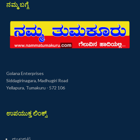
ನಮ್ಮ ಬಗ್ಗೆ
Golana Enterprises
Siddagirinagara, Madhugiri Road
Yellapura, Tumakuru - 572 106
ಉಪಯುಕ್ತ ಲಿಂಕ್ಸ್
ಮುಖಪುಟ