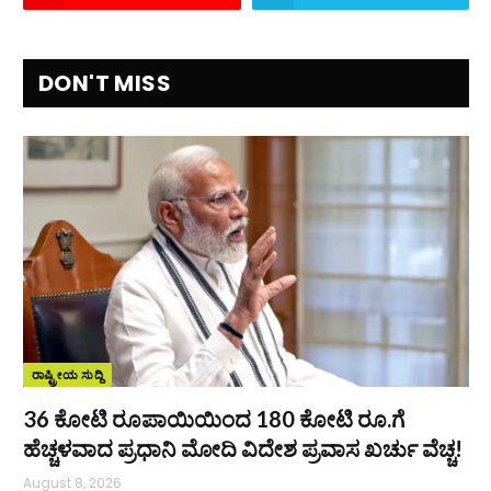
DON'T MISS
ರಾಷ್ಟ್ರೀಯ ಸುದ್ದಿ
36 ಕೋಟಿ ರೂಪಾಯಿಯಿಂದ 180 ಕೋಟಿ ರೂ.ಗೆ
ಹೆಚ್ಚಳವಾದ ಪ್ರಧಾನಿ ಮೋದಿ ವಿದೇಶ ಪ್ರವಾಸ ಖರ್ಚು ವೆಚ್ಚ!
August 8, 2026