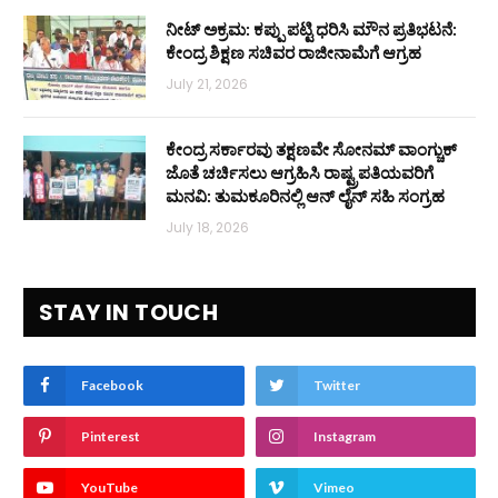
ನೀಟ್ ಅಕ್ರಮ: ಕಪ್ಪು ಪಟ್ಟಿ ಧರಿಸಿ ಮೌನ ಪ್ರತಿಭಟನೆ:
ಕೇಂದ್ರ ಶಿಕ್ಷಣ ಸಚಿವರ ರಾಜೀನಾಮೆಗೆ ಆಗ್ರಹ
July 21, 2026
ಕೇಂದ್ರ ಸರ್ಕಾರವು ತಕ್ಷಣವೇ ಸೋನಮ್ ವಾಂಗ್ಚುಕ್
ಜೊತೆ ಚರ್ಚಿಸಲು ಆಗ್ರಹಿಸಿ ರಾಷ್ಟ್ರಪತಿಯವರಿಗೆ
ಮನವಿ: ತುಮಕೂರಿನಲ್ಲಿ ಆನ್‌ ಲೈನ್ ಸಹಿ ಸಂಗ್ರಹ
July 18, 2026
STAY IN TOUCH
Facebook
Twitter
Pinterest
Instagram
YouTube
Vimeo