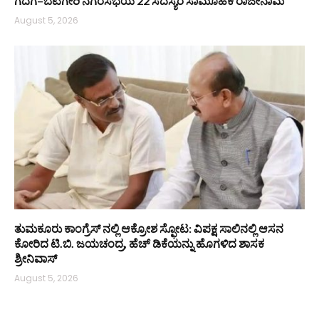
ಗದಗ–ಬೆಟಗೇರಿ ನಗರಸಭೆಯ 22 ಸದಸ್ಯರ ಸಾಮೂಹಿಕ ರಾಜೀನಾಮೆ
August 5, 2026
ತುಮಕೂರು ಕಾಂಗ್ರೆಸ್ ನಲ್ಲಿ ಆಕ್ರೋಶ ಸ್ಫೋಟ: ವಿಪಕ್ಷ ಸಾಲಿನಲ್ಲಿ ಆಸನ
ಕೋರಿದ ಟಿ.ಬಿ. ಜಯಚಂದ್ರ, ಹೆಚ್ ಡಿಕೆಯನ್ನು ಹೊಗಳಿದ ಶಾಸಕ
ಶ್ರೀನಿವಾಸ್
August 5, 2026