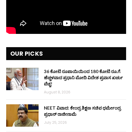
OUR PICKS
36 ಕೋಟಿ ರೂಪಾಯಿಯಿಂದ 180 ಕೋಟಿ ರೂ.ಗೆ
ಹೆಚ್ಚಳವಾದ ಪ್ರಧಾನಿ ಮೋದಿ ವಿದೇಶ ಪ್ರವಾಸ ಖರ್ಚು
ವೆಚ್ಚ!
August 8, 2026
NEET ವಿವಾದ: ಕೇಂದ್ರ ಶಿಕ್ಷಣ ಸಚಿವ ಧರ್ಮೇಂದ್ರ
ಪ್ರಧಾನ್ ರಾಜೀನಾಮೆ
July 25, 2026