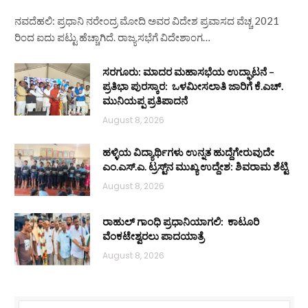
ನವದೆಹಲಿ: ಪ್ರಧಾನಿ ನರೇಂದ್ರ ಮೋದಿ ಅವರ ವಿದೇಶ ಪ್ರವಾಸದ ವೆಚ್ಚ 2021
ರಿಂದ ಐದು ಪಟ್ಟು ಹೆಚ್ಚಾಗಿದೆ. ರಾಜ್ಯಸಭೆಗೆ ವಿದೇಶಾಂಗ…
ಸರಗೂರು: ಮಾದರ ಮಹಾಸಭೆಯ ಉದ್ಘಾಟನೆ –
ಪ್ರತಿಭಾ ಪುರಸ್ಕಾರ: ಒಳಮೀಸಲಾತಿ ಜಾರಿಗೆ ಕೆ.ಎಚ್.
ಮುನಿಯಪ್ಪ ಪ್ರತಿಪಾದನೆ
August 8, 2026
ಹಳ್ಳಿಯ ವಿದ್ಯಾರ್ಥಿಗಳು ಉನ್ನತ ಹುದ್ದೆಗೇರುವುದೇ
ಎಂ.ಎಸ್.ಎ. ಟ್ರಸ್ಟ್‌ನ ಮುಖ್ಯ ಉದ್ದೇಶ: ಶಿವರಾಮ ಶೆಟ್ಟಿ
August 8, 2026
ರಾಹುಲ್ ಗಾಂಧಿ ಪ್ರಧಾನಿಯಾಗಲಿ: ಕಾಟೂರಿ
ವೆಂಕಟೇಶ್ವರಲು ಪಾದಯಾತ್ರೆ
August 8, 2026