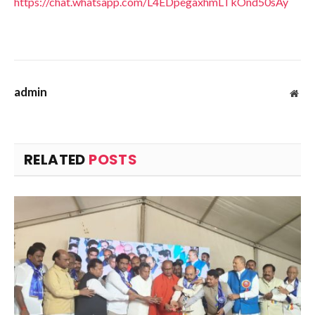
https://chat.whatsapp.com/L4EDpegaxhmLTkOnd50sAy
admin
Web
RELATED
POSTS