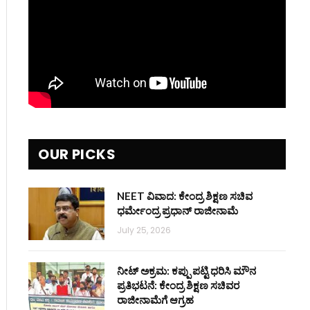
OUR PICKS
NEET ವಿವಾದ: ಕೇಂದ್ರ ಶಿಕ್ಷಣ ಸಚಿವ
ಧರ್ಮೇಂದ್ರ ಪ್ರಧಾನ್ ರಾಜೀನಾಮೆ
July 25, 2026
ನೀಟ್ ಅಕ್ರಮ: ಕಪ್ಪು ಪಟ್ಟಿ ಧರಿಸಿ ಮೌನ
ಪ್ರತಿಭಟನೆ: ಕೇಂದ್ರ ಶಿಕ್ಷಣ ಸಚಿವರ
ರಾಜೀನಾಮೆಗೆ ಆಗ್ರಹ