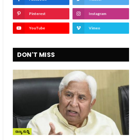
Pinterest
Instagram
YouTube
Vimeo
DON'T MISS
ite
ರಾಜ್ಯ ಸುದ್ದಿ