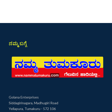
ನಮ್ಮ ಬಗ್ಗೆ
Golana Enterprises
Siddagirinagara, Madhugiri Road
Yellapura, Tumakuru - 572 106