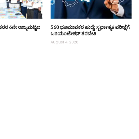
ಿ ನೌಕರರ 6ನೇ ರಾಜ್ಯಮಟ್ಟದ
560 ಭೂಮಾಪಕರ ಹುದ್ದೆ: ಸ್ಪರ್ಧಾತ್ಮಕ ಪರೀಕ್ಷೆಗೆ
ಒರಿಯಂಟೇಶನ್ ತರಬೇತಿ
August 4, 2026