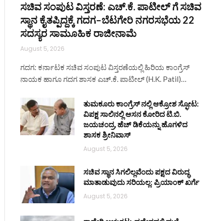
ಸಚಿವ ಸಂಪುಟ ವಿಸ್ತರಣೆ: ಎಚ್.ಕೆ. ಪಾಟೀಲ್ ಗೆ ಸಚಿವ
ಸ್ಥಾನ ಕೈತಪ್ಪಿದ್ದಕ್ಕೆ ಗದಗ–ಬೆಟಗೇರಿ ನಗರಸಭೆಯ 22
ಸದಸ್ಯರ ಸಾಮೂಹಿಕ ರಾಜೀನಾಮೆ
August 5, 2026
ಗದಗ: ಕರ್ನಾಟಕ ಸಚಿವ ಸಂಪುಟ ವಿಸ್ತರಣೆಯಲ್ಲಿ ಹಿರಿಯ ಕಾಂಗ್ರೆಸ್
ನಾಯಕ ಹಾಗೂ ಗದಗ ಶಾಸಕ ಎಚ್.ಕೆ. ಪಾಟೀಲ್ (H.K. Patil)…
ತುಮಕೂರು ಕಾಂಗ್ರೆಸ್ ನಲ್ಲಿ ಆಕ್ರೋಶ ಸ್ಫೋಟ:
ವಿಪಕ್ಷ ಸಾಲಿನಲ್ಲಿ ಆಸನ ಕೋರಿದ ಟಿ.ಬಿ.
ಜಯಚಂದ್ರ, ಹೆಚ್ ಡಿಕೆಯನ್ನು ಹೊಗಳಿದ
ಶಾಸಕ ಶ್ರೀನಿವಾಸ್
August 5, 2026
ಸಚಿವ ಸ್ಥಾನ ಸಿಗಲಿಲ್ಲವೆಂದು ಪಕ್ಷದ ವಿರುದ್ಧ
ಮಾತಾಡುವುದು ಸರಿಯಲ್ಲ: ಪ್ರಿಯಾಂಕ್ ಖರ್ಗೆ
August 5, 2026