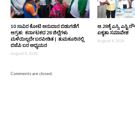
10 ಸಾವಿರ ಕೋಟಿ ಅನುದಾನ ಬಿಡುಗಡೆಗೆ
ಆ.28ಕ್ಕೆ ಎಸ್ಸಿ, ಎಸ್ಟ
ಆಗ್ರಹ: ಕರ್ನಾಟಕದ 28 ಜಿಲ್ಲೆಗಳು
ಐಕ್ಯತಾ ಸಮಾವೇಶ
ಮಳೆಯಿಲ್ಲದೇ ಬರಪೀಡಿತ | ತುಮಕೂರಿನಲ್ಲಿ
August 4, 2026
ಬಿಜೆಪಿ ಬರ ಅಧ್ಯಯನ
August 5, 2026
Comments are closed.