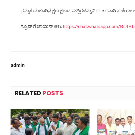
ನಮ್ಮತುಮಕೂರಿನ ಕ್ಷಣ ಕ್ಷಣದ ಸುದ್ದಿಗಳನ್ನು ನಿರಂತರವಾಗಿ ಪಡೆಯಲು ನ
ಗ್ರೂಪ್ ಗೆ ಜಾಯಿನ್ ಆಗಿ:
https://chat.whatsapp.com/Bc
admin
RELATED
POSTS