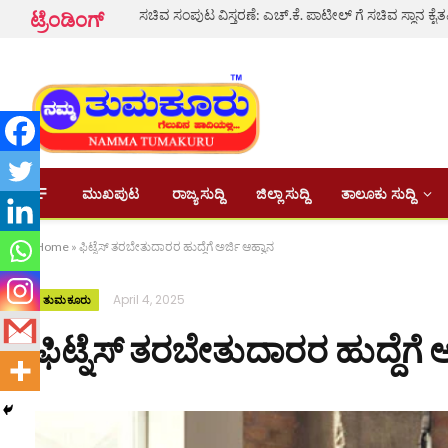
ಟ್ರೆಂಡಿಂಗ್
ಮುಖಪುಟ
ರಾಜ್ಯ ಸುದ್ದಿ
ಜಿಲ್ಲಾ ಸುದ್ದಿ
ತಾಲೂಕು ಸುದ್ದಿ
Home
»
ಫಿಟ್ನೆಸ್ ತರಬೇತುದಾರರ ಹುದ್ದೆಗೆ ಅರ್ಜಿ ಆಹ್ವಾನ
April 4, 2025
ತುಮಕೂರು
ಫಿಟ್ನೆಸ್ ತರಬೇತುದಾರರ ಹುದ್ದೆಗೆ 