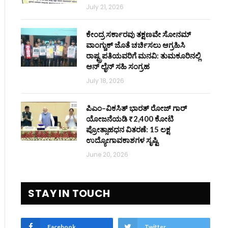
July 21, 2026
ಕೇಂದ್ರ ಸರ್ಕಾರವು ತಕ್ಷಣವೇ ಸೋನಮ್
ವಾಂಗ್ಚುಕ್ ಜೊತೆ ಚರ್ಚಿಸಲು ಆಗ್ರಹಿಸಿ
ರಾಷ್ಟ್ರಪತಿಯವರಿಗೆ ಮನವಿ: ತುಮಕೂರಿನಲ್ಲಿ
ಆನ್‌ ಲೈನ್ ಸಹಿ ಸಂಗ್ರಹ
July 18, 2026
ಪಿಎಂ–ವಿಕಸಿತ್ ಭಾರತ್ ರೋಜ್‌ ಗಾರ್
ಯೋಜನೆಯಡಿ ₹2,400 ಕೋಟಿ
ಪ್ರೋತ್ಸಾಹಧನ ವಿತರಣೆ: 15 ಲಕ್ಷ
ಉದ್ಯೋಗಾವಕಾಶಗಳ ಸೃಷ್ಟಿ
June 20, 2026
STAY IN TOUCH
Facebook
Twitter