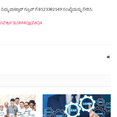
ಿಮ್ಮ ವಾಟ್ಸಾಪ್ ಗ್ರೂಪ್ ಗೆ 8123382149 ಸಂಖ್ಯೆಯನ್ನು ಸೇರಿಸಿ.
4BbJiZ9pF3L0M4QgZdQ4
Webs