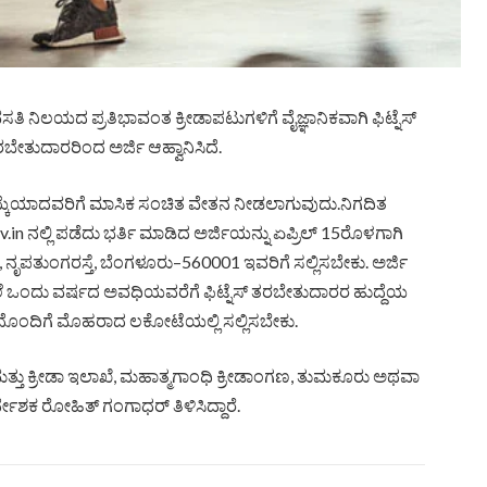
 ನಿಲಯದ ಪ್ರತಿಭಾವಂತ ಕ್ರೀಡಾಪಟುಗಳಿಗೆ ವೈಜ್ಞಾನಿಕವಾಗಿ ಫಿಟ್ನೆಸ್
ೇತುದಾರರಿಂದ ಅರ್ಜಿ ಆಹ್ವಾನಿಸಿದೆ.
 ಆಯ್ಕೆಯಾದವರಿಗೆ ಮಾಸಿಕ ಸಂಚಿತ ವೇತನ ನೀಡಲಾಗುವುದು.ನಿಗದಿತ
n ನಲ್ಲಿ ಪಡೆದು ಭರ್ತಿ ಮಾಡಿದ ಅರ್ಜಿಯನ್ನು ಏಪ್ರಿಲ್ 15ರೊಳಗಾಗಿ
, ನೃಪತುಂಗರಸ್ತೆ, ಬೆಂಗಳೂರು–560001 ಇವರಿಗೆ ಸಲ್ಲಿಸಬೇಕು. ಅರ್ಜಿ
 ಒಂದು ವರ್ಷದ ಅವಧಿಯವರೆಗೆ ಫಿಟ್ನೆಸ್ ತರಬೇತುದಾರರ ಹುದ್ದೆಯ
ಹದೊಂದಿಗೆ ಮೊಹರಾದ ಲಕೋಟೆಯಲ್ಲಿ ಸಲ್ಲಿಸಬೇಕು.
್ತು ಕ್ರೀಡಾ ಇಲಾಖೆ, ಮಹಾತ್ಮಗಾಂಧಿ ಕ್ರೀಡಾಂಗಣ, ತುಮಕೂರು ಅಥವಾ
ಶಕ ರೋಹಿತ್ ಗಂಗಾಧರ್ ತಿಳಿಸಿದ್ದಾರೆ.