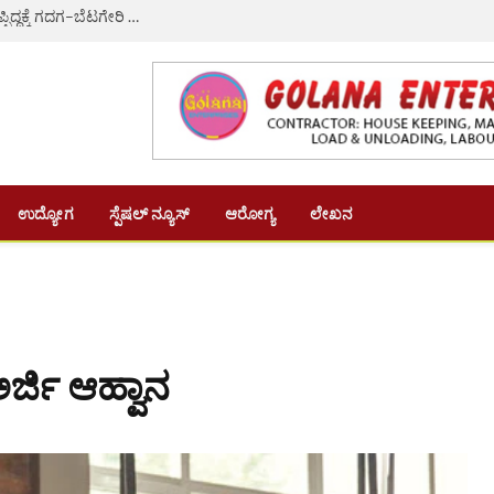
ಸಚಿವ ಸಂಪುಟ ವಿಸ್ತರಣೆ: ಎಚ್.ಕೆ. ಪಾಟೀಲ್ ಗೆ ಸಚಿವ ಸ್ಥಾನ ಕೈತಪ್ಪಿದ್ದಕ್ಕೆ ಗದಗ–ಬೆಟಗೇರಿ ನಗರಸಭೆಯ 22 ಸದಸ್ಯರ ಸಾಮೂಹಿಕ ರಾಜೀನಾಮೆ
ಉದ್ಯೋಗ
ಸ್ಪೆಷಲ್ ನ್ಯೂಸ್
ಆರೋಗ್ಯ
ಲೇಖನ
ಅರ್ಜಿ ಆಹ್ವಾನ