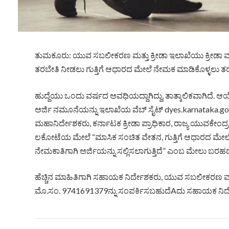
ತುಮಕೂರು: ಯುವ ಸಬಲೀಕರಣ ಮತ್ತು ಕ್ರೀಡಾ ಇಲಾಖೆಯು ಕ್ರೀಡಾ ವಸತಿ
ತರಬೇತಿ ನೀಡಲು ಗುತ್ತಿಗೆ ಆಧಾರದ ಮೇಲೆ ನೇಮಕ ಮಾಡಿಕೊಳ್ಳಲು ತರಬ
ಹುದ್ದೆಯು ಒಂದು ವರ್ಷದ ಅವಧಿಯದ್ದಾಗಿದ್ದು, ತಾತ್ಕಾಲಿಕವಾಗಿದೆ.
ಅರ್ಜಿ ನಮೂನೆಯನ್ನು ಇಲಾಖೆಯ ವೆಬ್ ಸೈಟ್ dyes.karnataka.gov.i
ಮಹಾನಿರ್ದೇಶಕರು, ಕರ್ನಾಟಕ ಕ್ರೀಡಾ ಪ್ರಾಧಿಕಾರ, ರಾಜ್ಯ ಯುವಕೇಂದ್ರ
ಲಕೋಟೆಯ ಮೇಲೆ “ಮಾಸಿಕ ಸಂಚಿತ ವೇತನ, ಗುತ್ತಿಗೆ ಆಧಾರದ ಮೇಲೆ
ನೇಮಕಾತಿಗಾಗಿ ಅರ್ಜಿಯನ್ನು ಸಲ್ಲಿಸಲಾಗುತ್ತಿದೆ” ಎಂಬ ಮೇಲು ಬರ
ಹೆಚ್ಚಿನ ಮಾಹಿತಿಗಾಗಿ ಸಹಾಯಕ ನಿರ್ದೇಶಕರು, ಯುವ ಸಬಲೀಕರಣ ಮತ
ಮೊ.ಸಂ. 9741691379ನ್ನು ಸಂಪರ್ಕಿಸಬಹುದೆAದು ಸಹಾಯಕ ನಿರ್ದೇ