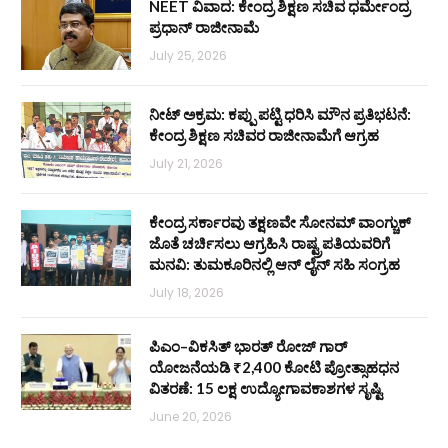
NEET ವಿವಾದ: ಕೇಂದ್ರ ಶಿಕ್ಷಣ ಸಚಿವ ಧರ್ಮೇಂದ್ರ
ಪ್ರಧಾನ್ ರಾಜೀನಾಮೆ
July 25, 2026
ನೀಟ್ ಅಕ್ರಮ: ಕಪ್ಪು ಪಟ್ಟಿ ಧರಿಸಿ ಮೌನ ಪ್ರತಿಭಟನೆ:
ಕೇಂದ್ರ ಶಿಕ್ಷಣ ಸಚಿವರ ರಾಜೀನಾಮೆಗೆ ಆಗ್ರಹ
July 21, 2026
ಕೇಂದ್ರ ಸರ್ಕಾರವು ತಕ್ಷಣವೇ ಸೋನಮ್ ವಾಂಗ್ಚುಕ್
ಜೊತೆ ಚರ್ಚಿಸಲು ಆಗ್ರಹಿಸಿ ರಾಷ್ಟ್ರಪತಿಯವರಿಗೆ
ಮನವಿ: ತುಮಕೂರಿನಲ್ಲಿ ಆನ್‌ ಲೈನ್ ಸಹಿ ಸಂಗ್ರಹ
July 18, 2026
ಪಿಎಂ–ವಿಕಸಿತ್ ಭಾರತ್ ರೋಜ್‌ ಗಾರ್
ಯೋಜನೆಯಡಿ ₹2,400 ಕೋಟಿ ಪ್ರೋತ್ಸಾಹಧನ
ವಿತರಣೆ: 15 ಲಕ್ಷ ಉದ್ಯೋಗಾವಕಾಶಗಳ ಸೃಷ್ಟಿ
June 20, 2026