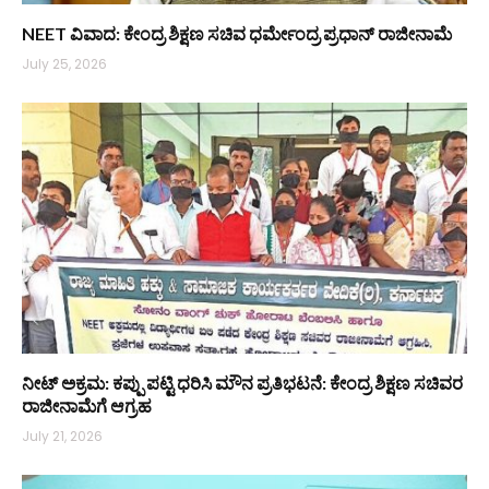
NEET ವಿವಾದ: ಕೇಂದ್ರ ಶಿಕ್ಷಣ ಸಚಿವ ಧರ್ಮೇಂದ್ರ ಪ್ರಧಾನ್ ರಾಜೀನಾಮೆ
July 25, 2026
ನೀಟ್ ಅಕ್ರಮ: ಕಪ್ಪು ಪಟ್ಟಿ ಧರಿಸಿ ಮೌನ ಪ್ರತಿಭಟನೆ: ಕೇಂದ್ರ ಶಿಕ್ಷಣ ಸಚಿವರ
ರಾಜೀನಾಮೆಗೆ ಆಗ್ರಹ
July 21, 2026