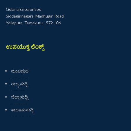
Golana Enterprises
Siddagirinagara, Madhugiri Road
Yellapura, Tumakuru - 572 106
ಉಪಯುಕ್ತ ಲಿಂಕ್ಸ್
ಮುಖಪುಟ
ರಾಜ್ಯ ಸುದ್ದಿ
ಜಿಲ್ಲಾ ಸುದ್ದಿ
ತಾಲೂಕುಸುದ್ದಿ