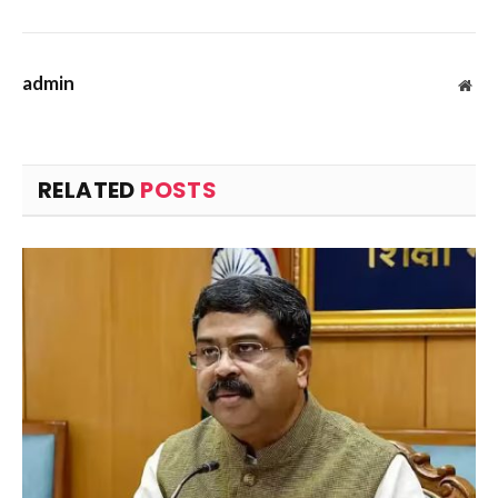
admin
Web
RELATED
POSTS