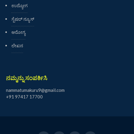
ಉದ್ಯೋಗ
ಸ್ಪೆಷಲ್ ನ್ಯೂಸ್
ಆರೋಗ್ಯ
ಲೇಖನ
ನಮ್ಮನ್ನು ಸಂಪರ್ಕಿಸಿ
nammatumakuru9@gmail.com
+91 97417 17700