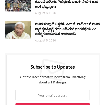
ಕೆ.ಎಂ.ಶಿವಲಿಂಗೇಗೌಡ ಭೇಟಿ: ಪಟಾಕಿ, ಸೇಬಿನ ಹಾರ
ಹಾಕಿ ಭವ್ಯ ಸ್ವಾಗತ
August 6, 2026
ಸಚಿವ ಸಂಪುಟ ವಿಸ್ತರಣೆ: ಎಚ್.ಕೆ. ಪಾಟೀಲ್ ಗೆ ಸಚಿವ
ಸ್ಥಾನ ಕೈತಪ್ಪಿದ್ದಕ್ಕೆ ಗದಗ–ಬೆಟಗೇರಿ ನಗರಸಭೆಯ 22
ಸದಸ್ಯರ ಸಾಮೂಹಿಕ ರಾಜೀನಾಮೆ
August 5, 2026
Subscribe to Updates
Get the latest creative news from SmartMag
about art & design.