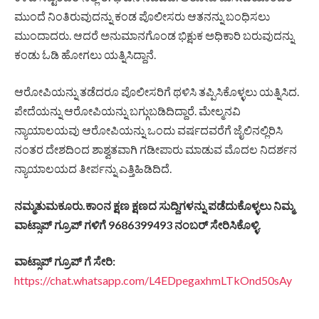
ಮುಂದೆ ನಿಂತಿರುವುದನ್ನು ಕಂಡ ಪೊಲೀಸರು ಆತನನ್ನು ಬಂಧಿಸಲು
ಮುಂದಾದರು. ಆದರೆ ಅನುಮಾನಗೊಂಡ ಭಿಕ್ಷುಕ ಅಧಿಕಾರಿ ಬರುವುದನ್ನು
ಕಂಡು ಓಡಿ ಹೋಗಲು ಯತ್ನಿಸಿದ್ದಾನೆ.
ಆರೋಪಿಯನ್ನು ತಡೆದರೂ ಪೊಲೀಸರಿಗೆ ಥಳಿಸಿ ತಪ್ಪಿಸಿಕೊಳ್ಳಲು ಯತ್ನಿಸಿದ.
ಪೇದೆಯನ್ನು ಆರೋಪಿಯನ್ನು ಬಗ್ಗುಬಡಿದಿದ್ದಾರೆ. ಮೇಲ್ಮನವಿ
ನ್ಯಾಯಾಲಯವು ಆರೋಪಿಯನ್ನು ಒಂದು ವರ್ಷದವರೆಗೆ ಜೈಲಿನಲ್ಲಿರಿಸಿ
ನಂತರ ದೇಶದಿಂದ ಶಾಶ್ವತವಾಗಿ ಗಡೀಪಾರು ಮಾಡುವ ಮೊದಲ ನಿದರ್ಶನ
ನ್ಯಾಯಾಲಯದ ತೀರ್ಪನ್ನು ಎತ್ತಿಹಿಡಿದಿದೆ.
ನಮ್ಮತುಮಕೂರು.ಕಾಂನ ಕ್ಷಣ ಕ್ಷಣದ ಸುದ್ದಿಗಳನ್ನು ಪಡೆದುಕೊಳ್ಳಲು ನಿಮ್ಮ
ವಾಟ್ಸಾಪ್ ಗ್ರೂಪ್ ಗಳಿಗೆ 9686399493 ನಂಬರ್ ಸೇರಿಸಿಕೊಳ್ಳಿ.
ವಾಟ್ಸಾಪ್ ಗ್ರೂಪ್ ಗೆ ಸೇರಿ:
https://chat.whatsapp.com/L4EDpegaxhmLTkOnd50sAy