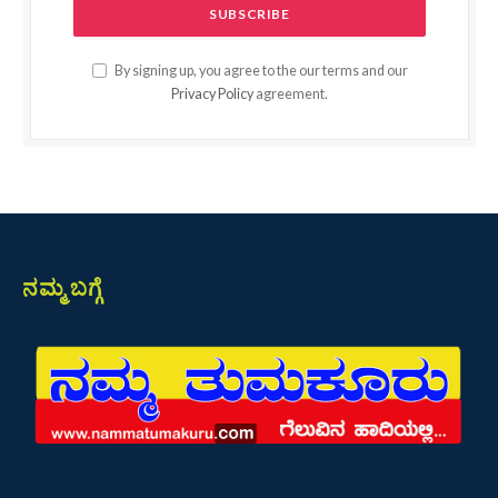
By signing up, you agree to the our terms and our
Privacy Policy
agreement.
ನಮ್ಮ ಬಗ್ಗೆ