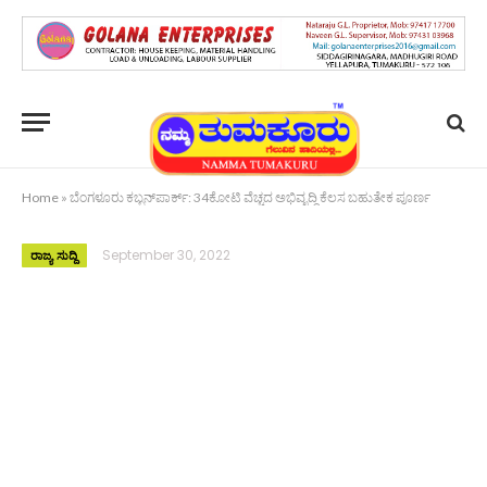
Home
»
ಬೆಂಗಳೂರು ಕಬ್ಬನ್‌ಪಾರ್ಕ್: 34ಕೋಟಿ ವೆಚ್ಚದ ಅಭಿವೃದ್ಧಿ ಕೆಲಸ ಬಹುತೇಕ ಪೂರ್ಣ
September 30, 2022
ರಾಜ್ಯ ಸುದ್ದಿ