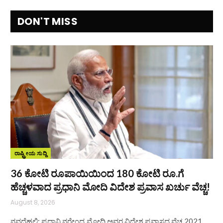
DON'T MISS
ರಾಷ್ಟ್ರೀಯ ಸುದ್ದಿ
36 ಕೋಟಿ ರೂಪಾಯಿಯಿಂದ 180 ಕೋಟಿ ರೂ.ಗೆ
ಹೆಚ್ಚಳವಾದ ಪ್ರಧಾನಿ ಮೋದಿ ವಿದೇಶ ಪ್ರವಾಸ ಖರ್ಚು ವೆಚ್ಚ!
August 8, 2026
ನವದೆಹಲಿ: ಪ್ರಧಾನಿ ನರೇಂದ್ರ ಮೋದಿ ಅವರ ವಿದೇಶ ಪ್ರವಾಸದ ವೆಚ್ಚ 2021