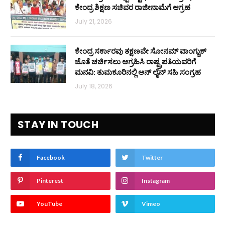
ಕೇಂದ್ರ ಶಿಕ್ಷಣ ಸಚಿವರ ರಾಜೀನಾಮೆಗೆ ಆಗ್ರಹ
July 21, 2026
ಕೇಂದ್ರ ಸರ್ಕಾರವು ತಕ್ಷಣವೇ ಸೋನಮ್ ವಾಂಗ್ಚುಕ್
ಜೊತೆ ಚರ್ಚಿಸಲು ಆಗ್ರಹಿಸಿ ರಾಷ್ಟ್ರಪತಿಯವರಿಗೆ
ಮನವಿ: ತುಮಕೂರಿನಲ್ಲಿ ಆನ್‌ ಲೈನ್ ಸಹಿ ಸಂಗ್ರಹ
July 18, 2026
STAY IN TOUCH
Facebook
Twitter
Pinterest
Instagram
YouTube
Vimeo