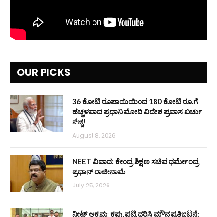
OUR PICKS
36 ಕೋಟಿ ರೂಪಾಯಿಯಿಂದ 180 ಕೋಟಿ ರೂ.ಗೆ
ಹೆಚ್ಚಳವಾದ ಪ್ರಧಾನಿ ಮೋದಿ ವಿದೇಶ ಪ್ರವಾಸ ಖರ್ಚು
ವೆಚ್ಚ!
August 8, 2026
NEET ವಿವಾದ: ಕೇಂದ್ರ ಶಿಕ್ಷಣ ಸಚಿವ ಧರ್ಮೇಂದ್ರ
ಪ್ರಧಾನ್ ರಾಜೀನಾಮೆ
July 25, 2026
ನೀಟ್ ಅಕ್ರಮ: ಕಪ್ಪು ಪಟ್ಟಿ ಧರಿಸಿ ಮೌನ ಪ್ರತಿಭಟನೆ: