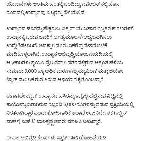
ಯೋಜನೆಗಳು ಅಂತಿಮ ಹಂತಕ್ಕೆ ಬಂದಿದ್ದು, ನವೆಂಬರ್‌ನಲ್ಲಿ ಹೊಸ
ರೂಪದಲ್ಲಿ ಉದ್ಯಾನವು ಎಲ್ಲರನ್ನು ಸೆಳೆಯಲಿದೆ.
ಉದ್ಯಾನದ ಹಸಿರನ್ನು ಹೆಚ್ಚಿಸಲು, ನಿತ್ಯ ವಾಯುವಿಹಾರ ಇನ್ನಿತರ ಕಾರಣಗಳಿಗೆ
ಉದ್ಯಾನಕ್ಕೆ ಬರುವ ಜನರಿಗೆ ಅಗತ್ಯ ಮೂಲಸೌಲಭ್ಯ ಒದಗಿಸಲು
ಉದ್ದೇಶಿಸಲಾಗಿದೆ. ಅದಕ್ಕಾಗಿ ನೂರು ಎಕರೆ ಪ್ರದೇಶದ ಬಳಕೆ
ಮಾಡಿಕೊಳ್ಳಲಾಗಿದೆ. ಉದ್ಯಾನ ಅಭಿವೃದ್ಧಿ ಯೋಜನೆಯಡಿಯಲ್ಲಿ
ಅಧಿಕಾರಿಗಳು ಸ್ವಯಂ ಪ್ರೇರಿತವಾಗಿ ನಗರದಲ್ಲಿರುವ ಅತ್ಯಂತ ಹಳೆಯ
ಸುಮಾರು 9,000 ಕ್ಕೂ ಅಧಿಕ ಮರಗಳನ್ನು ಮ್ಯಾಪಿಂಗ್ ಮತ್ತು ಜಿಯೋ
ಟ್ಯಾಗ್ ಮೂಲಕ ಗುರುತಿಸುವ ಅಭಿಯಾನ ಕೈಗೊಂಡಿದ್ದಾರೆ.
ಈಗಾಗಲೇ ಕಬ್ಬನ್ ಉದ್ಯಾನದ ಹಸಿರನ್ನು ಇನ್ನಷ್ಟು ಹೆಚ್ಚಿಸುವ ನಿಟ್ಟಿನಲ್ಲಿ
ಕಾಯೋನ್ಮುಖರಾಗಿರುವ ಸಿಬ್ಬಂದಿ 3,000 ಸಸಿಗಳನ್ನು ನೆಡುವ ಪ್ರಕ್ರಿಯೆಯಲ್ಲಿ
ನಿರತರಾಗಿದ್ದಾರೆ ಎಂದು ತೋಟಗಾರಿಕೆ ಇಲಾಖೆ ಉಪನಿರ್ದೇಶಕ (ಕಬ್ಬನ್
ಪಾರ್ಕ್) ಎಚ್.ಟಿ.ಬಾಲಕೃಷ್ಣ ಅವರು ಮಾಹಿತಿ ನೀಡಿದ್ದಾರೆ.
ಈ ಎಲ್ಲ ಅಭಿವೃದ್ಧಿ ಕೆಲಸಗಳು ಸ್ಮಾರ್ಟ್ ಸಿಟಿ ಯೋಜನೆಯಡಿ