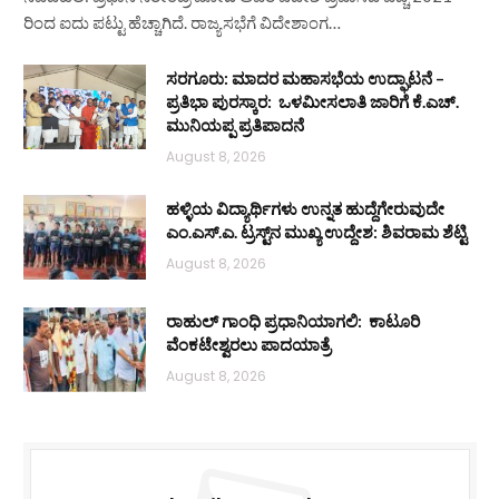
ರಿಂದ ಐದು ಪಟ್ಟು ಹೆಚ್ಚಾಗಿದೆ. ರಾಜ್ಯಸಭೆಗೆ ವಿದೇಶಾಂಗ…
ಸರಗೂರು: ಮಾದರ ಮಹಾಸಭೆಯ ಉದ್ಘಾಟನೆ –
ಪ್ರತಿಭಾ ಪುರಸ್ಕಾರ: ಒಳಮೀಸಲಾತಿ ಜಾರಿಗೆ ಕೆ.ಎಚ್.
ಮುನಿಯಪ್ಪ ಪ್ರತಿಪಾದನೆ
August 8, 2026
ಹಳ್ಳಿಯ ವಿದ್ಯಾರ್ಥಿಗಳು ಉನ್ನತ ಹುದ್ದೆಗೇರುವುದೇ
ಎಂ.ಎಸ್.ಎ. ಟ್ರಸ್ಟ್‌ನ ಮುಖ್ಯ ಉದ್ದೇಶ: ಶಿವರಾಮ ಶೆಟ್ಟಿ
August 8, 2026
ರಾಹುಲ್ ಗಾಂಧಿ ಪ್ರಧಾನಿಯಾಗಲಿ: ಕಾಟೂರಿ
ವೆಂಕಟೇಶ್ವರಲು ಪಾದಯಾತ್ರೆ
August 8, 2026