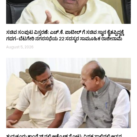
ಸಚಿವ ಸಂಪುಟ ವಿಸ್ತರಣೆ: ಎಚ್.ಕೆ. ಪಾಟೀಲ್ ಗೆ ಸಚಿವ ಸ್ಥಾನ ಕೈತಪ್ಪಿದ್ದಕ್ಕೆ
ಗದಗ–ಬೆಟಗೇರಿ ನಗರಸಭೆಯ 22 ಸದಸ್ಯರ ಸಾಮೂಹಿಕ ರಾಜೀನಾಮೆ
August 5, 2026
ತುಮಕೂರು ಕಾಂಗ್ರೆಸ್ ನಲ್ಲಿ ಆಕ್ರೋಶ ಸ್ಫೋಟ: ವಿಪಕ್ಷ ಸಾಲಿನಲ್ಲಿ ಆಸನ