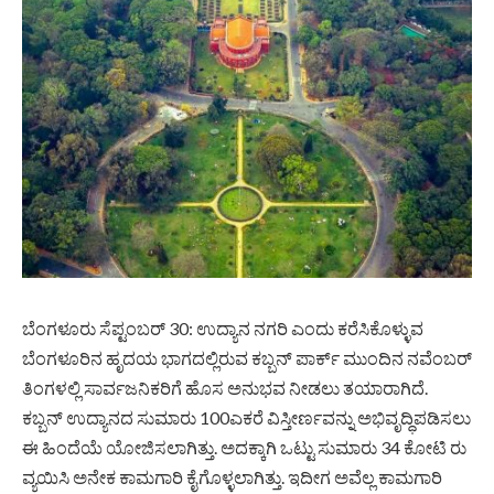
ಬೆಂಗಳೂರು ಸೆಪ್ಟಂಬರ್ 30: ಉದ್ಯಾನ ನಗರಿ ಎಂದು ಕರೆಸಿಕೊಳ್ಳುವ
ಬೆಂಗಳೂರಿನ ಹೃದಯ ಭಾಗದಲ್ಲಿರುವ ಕಬ್ಬನ್ ಪಾರ್ಕ್ ಮುಂದಿನ ನವೆಂಬರ್
ತಿಂಗಳಲ್ಲಿ ಸಾರ್ವಜನಿಕರಿಗೆ ಹೊಸ ಅನುಭವ ನೀಡಲು ತಯಾರಾಗಿದೆ.
ಕಬ್ಬನ್ ಉದ್ಯಾನದ ಸುಮಾರು 100ಎಕರೆ ವಿಸ್ತೀರ್ಣವನ್ನು ಅಭಿವೃದ್ಧಿಪಡಿಸಲು
ಈ ಹಿಂದೆಯೆ ಯೋಜಿಸಲಾಗಿತ್ತು. ಅದಕ್ಕಾಗಿ ಒಟ್ಟು ಸುಮಾರು 34 ಕೋಟಿ ರು
ವ್ಯಯಿಸಿ ಅನೇಕ ಕಾಮಗಾರಿ ಕೈಗೊಳ್ಳಲಾಗಿತ್ತು. ಇದೀಗ ಅವೆಲ್ಲ ಕಾಮಗಾರಿ