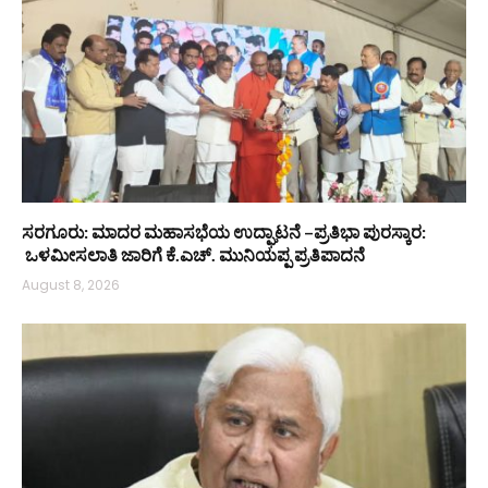
ಸರಗೂರು: ಮಾದರ ಮಹಾಸಭೆಯ ಉದ್ಘಾಟನೆ –ಪ್ರತಿಭಾ ಪುರಸ್ಕಾರ:
ಒಳಮೀಸಲಾತಿ ಜಾರಿಗೆ ಕೆ.ಎಚ್. ಮುನಿಯಪ್ಪ ಪ್ರತಿಪಾದನೆ
August 8, 2026