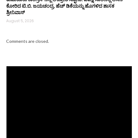
ಕೋರಿದ ಟಿ.ಬಿ. ಜಯಚಂದ್ರ, ಹೆಚ್ ಡಿಕೆಯನ್ನು ಹೊಗಳಿದ ಶಾಸಕ
ಶ್ರೀನಿವಾಸ್
August 5, 2026
Comments are closed.