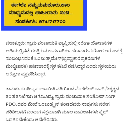
ಬೇಡತ್ತೂರು: ಗ್ರಾಮ ಪಂಚಾಯತಿ ವ್ಯಾಪ್ತಿಯಲ್ಲಿ ನರೇಗಾ ಯೋಜನೆಗಳ
ಅಡಿಯಲ್ಲಿ ನಡೆಯುತ್ತಿರುವ ಕಾಮಗಾರಿಗಳ ಹಣದುರುಪಯೋಗ ಆರೋಪಕ್ಕೆ
ಸಂಬಂಧಿಸಿದಂತೆ ಒಂಬುಡ್ಸ್ ಮೇನ್(ಭ್ರಷ್ಟಾಚಾರ ಪ್ರಕರಣಗಳ
ಮೇಲ್ವಿಚಾರಕ) ಕಾಟಾಚಾರಕ್ಕೆ ಸ್ಥಳ ತನಿಖೆ ನಡೆಸಿದ್ದಾರೆ ಎಂದು ಸ್ಥಳೀಯರು
ಆಕ್ರೋಶ ವ್ಯಕ್ತಪಡಿಸಿದ್ದಾರೆ.
ತುಮಕೂರು ಜಿಲ್ಲಾ ಪಂಚಾಯಿತಿ ವತಿಯಿಂದ ವೆಂಕಟೇಶ್ ರಾವ್ ನೇತೃತ್ವದ
ತಂಡ ತನಿಖೆಗಾಗಿ ಆಗಮಿಸಿದ್ದು, ಗ್ರಾಮ ಪಂಚಾಯಿತಿ ಸಂತೋಷ್ ಸಿಂಗ್
PDO, ರವರ ಮೇಲೆ ಒಂಬುಡ್ಸ್ಮನ್ ತಂಡದವರು ನಾವುಗಳು ನರೇಗ
ಪರಿಶೀಲನೆಗೆ ಬಂದಾಗ ಸಕ್ರಮವಾಗಿ ಮೂಲ ದಾಖಲಾತಿಗಳು ಫೈಲ್
ಒದಗಿಸಬೇಕೆಂದು ಆದೇಶಿಸಿದರು.