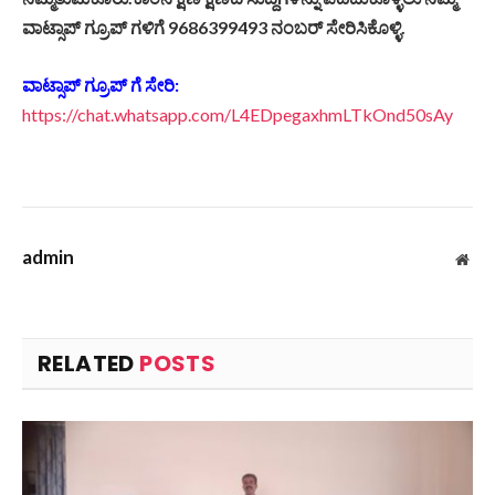
ವಾಟ್ಸಾಪ್ ಗ್ರೂಪ್ ಗಳಿಗೆ 9686399493 ನಂಬರ್ ಸೇರಿಸಿಕೊಳ್ಳಿ.
ವಾಟ್ಸಾಪ್ ಗ್ರೂಪ್ ಗೆ ಸೇರಿ:
https://chat.whatsapp.com/L4EDpegaxhmLTkOnd50sAy
admin
Web
RELATED
POSTS