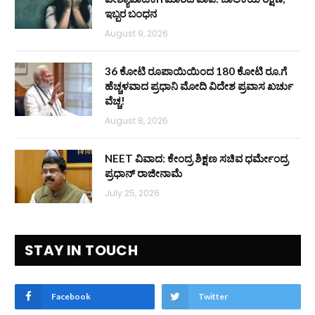
ಇಬ್ಬರ ಬಂಧನ
August 9, 2026
36 ಕೋಟಿ ರೂಪಾಯಿಯಿಂದ 180 ಕೋಟಿ ರೂ.ಗೆ
ಹೆಚ್ಚಳವಾದ ಪ್ರಧಾನಿ ಮೋದಿ ವಿದೇಶ ಪ್ರವಾಸ ಖರ್ಚು
ವೆಚ್ಚ!
August 8, 2026
NEET ವಿವಾದ: ಕೇಂದ್ರ ಶಿಕ್ಷಣ ಸಚಿವ ಧರ್ಮೇಂದ್ರ
ಪ್ರಧಾನ್ ರಾಜೀನಾಮೆ
July 25, 2026
STAY IN TOUCH
Facebook
Twitter