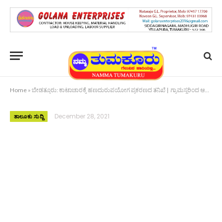
Home
»
ಬೇಡತ್ತೂರು: ಕಾಟಾಚಾರಕ್ಕೆ ಹಣದುರುಪಯೋಗ ಪ್ರಕರಣದ ತನಿಖೆ | ಗ್ರಾಮಸ್ಥರಿಂದ ಆರೋಪ
December 28, 2021
ತಾಲೂಕು ಸುದ್ದಿ