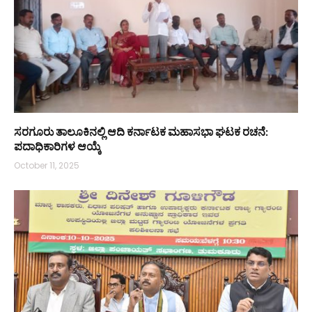
ಸರಗೂರು ತಾಲೂಕಿನಲ್ಲಿ ಆದಿ ಕರ್ನಾಟಕ ಮಹಾಸಭಾ ಘಟಕ ರಚನೆ:
ಪದಾಧಿಕಾರಿಗಳ ಆಯ್ಕೆ
October 11, 2025