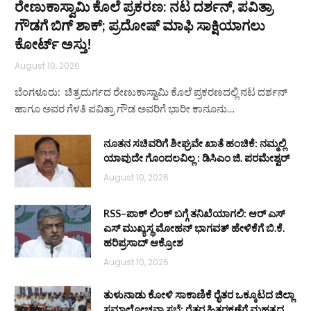
ರೇಣುಕಾಸ್ವಾಮಿ ಕೊಲೆ ಪ್ರಕರಣ: ನಟ ದರ್ಶನ್‌, ಪವಿತ್ರಾ
ಗೌಡಗೆ ಬಿಗ್‌ ಶಾಕ್; ಪ್ರದೋಷ್‌ ಮಾಫಿ ಸಾಕ್ಷಿಯಾಗಲು
ಕೋರ್ಟ್‌ ಅಸ್ತು!
August 10, 2026
ಬೆಂಗಳೂರು: ಚಿತ್ರದುರ್ಗದ ರೇಣುಕಾಸ್ವಾಮಿ ಕೊಲೆ ಪ್ರಕರಣದಲ್ಲಿ ನಟ ದರ್ಶನ್‌
ಹಾಗೂ ಅವರ ಗೆಳತಿ ಪವಿತ್ರಾ ಗೌಡ ಅವರಿಗೆ ಭಾರೀ ಕಾನೂನು…
ನೂತನ ಸಚಿವರಿಗೆ ಶೀಘ್ರವೇ ಖಾತೆ ಹಂಚಿಕೆ: ನಮ್ಮಲ್ಲಿ
ಯಾವುದೇ ಗೊಂದಲವಿಲ್ಲ : ಡಿಸಿಎಂ ಜಿ. ಪರಮೇಶ್ವರ್
August 10, 2026
RSS–ಪಾಕ್ ಲಿಂಕ್ ಬಗ್ಗೆ ತನಿಖೆಯಾಗಲಿ: ಆರ್‌ ಎಸ್‌
ಎಸ್ ಮುಖ್ಯಸ್ಥ ಮೋಹನ್ ಭಾಗವತ್ ಹೇಳಿಕೆಗೆ ಬಿ.ಕೆ.
ಹರಿಪ್ರಸಾದ್ ಆಕ್ರೋಶ
August 10, 2026
ತುಳುನಾಡು ಕೋಳಿ ಸಾಕಾಣಿಕೆ ರೈತರ ಒಕ್ಕೂಟದ ಜಿಲ್ಲಾ
ಸಮಾಲೋಚನಾ ಸಭೆ: ರೈತರ ಹಿತರಕ್ಷಣೆಗೆ ಮಹತ್ವದ