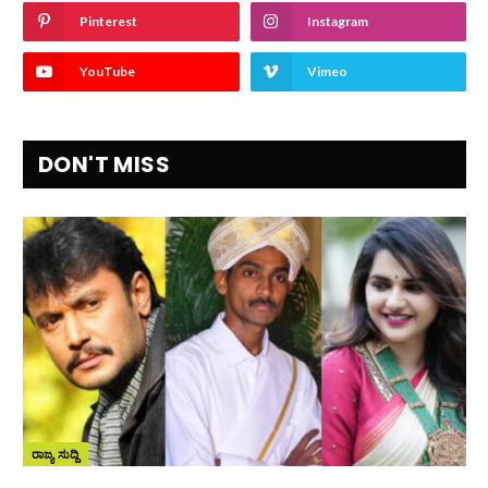
Pinterest
Instagram
YouTube
Vimeo
DON'T MISS
ರಾಜ್ಯ ಸುದ್ದಿ