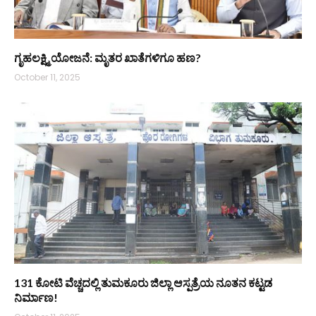
ಗೃಹಲಕ್ಷ್ಮಿ ಯೋಜನೆ: ಮೃತರ ಖಾತೆಗಳಿಗೂ ಹಣ?
October 11, 2025
131 ಕೋಟಿ ವೆಚ್ಚದಲ್ಲಿ ತುಮಕೂರು ಜಿಲ್ಲಾ ಆಸ್ಪತ್ರೆಯ ನೂತನ ಕಟ್ಟಡ
ನಿರ್ಮಾಣ!