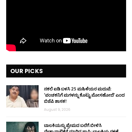
OUR PICKS
ನಕಲಿ ಐಡಿ ಬಳಸಿ 25 ಮಹಿಳೆಯರ ಮದುವೆ:
‘ವಂಚಕನಿಗೆ ಮಗಳನ್ನು ಕೊಟ್ಟು ಮೋಸಹೋದೆ’ ಎಂದ
ಬಿಜೆಪಿ ಶಾಸಕ!
August 9, 2026
ಬಾಲಕಿಯನ್ನು ಪ್ರೇಮದ ಬಲೆಗೆ ಬೀಳಿಸಿ
ವೇಶ್ಯಾವಾಟಿಕೆಗೆ ಮಾರಿದ ಪಾಪಿ: ಬಾಲಕಿಯ ರಕ್ಷಣೆ,