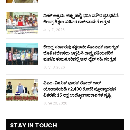
ನೀಟ್ ಅಕ್ರಮ: ಕಪ್ಪು ಪಟ್ಟಿ ಧರಿಸಿ ಮೌನ ಪ್ರತಿಭಟನೆ:
ಕೇಂದ್ರ ಶಿಕ್ಷಣ ಸಚಿವರ ರಾಜೀನಾಮೆಗೆ ಆಗ್ರಹ
July 21, 2026
ಕೇಂದ್ರ ಸರ್ಕಾರವು ತಕ್ಷಣವೇ ಸೋನಮ್ ವಾಂಗ್ಚುಕ್
ಜೊತೆ ಚರ್ಚಿಸಲು ಆಗ್ರಹಿಸಿ ರಾಷ್ಟ್ರಪತಿಯವರಿಗೆ
ಮನವಿ: ತುಮಕೂರಿನಲ್ಲಿ ಆನ್‌ ಲೈನ್ ಸಹಿ ಸಂಗ್ರಹ
July 18, 2026
ಪಿಎಂ–ವಿಕಸಿತ್ ಭಾರತ್ ರೋಜ್‌ ಗಾರ್
ಯೋಜನೆಯಡಿ ₹2,400 ಕೋಟಿ ಪ್ರೋತ್ಸಾಹಧನ
ವಿತರಣೆ: 15 ಲಕ್ಷ ಉದ್ಯೋಗಾವಕಾಶಗಳ ಸೃಷ್ಟಿ
June 20, 2026
STAY IN TOUCH