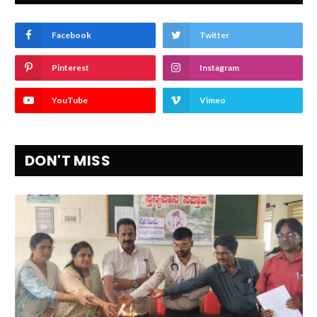
Facebook
Twitter
Pinterest
Instagram
YouTube
Vimeo
DON'T MISS