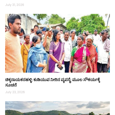
July 31, 2026
ಚಿಕ್ಕನಾಯಕನಹಳ್ಳಿ: ಕುಡಿಯುವ ನೀರಿನ ವ್ಯವಸ್ಥೆ: ಮೂಲ ಸೌಕರ್ಯಕ್ಕೆ
ಸೂಚನೆ
July 23, 2026