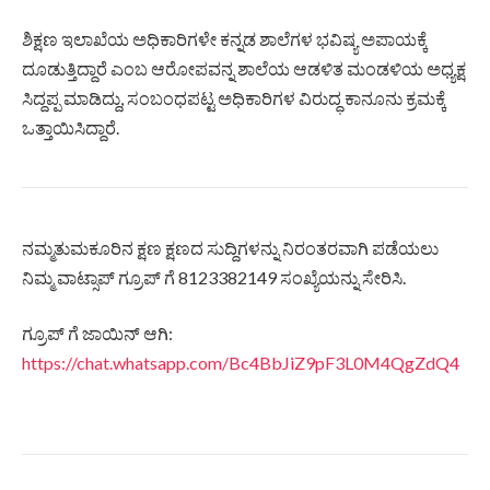
ಶಿಕ್ಷಣ ಇಲಾಖೆಯ ಅಧಿಕಾರಿಗಳೇ ಕನ್ನಡ ಶಾಲೆಗಳ ಭವಿಷ್ಯ ಅಪಾಯಕ್ಕೆ
ದೂಡುತ್ತಿದ್ದಾರೆ ಎಂಬ ಆರೋಪವನ್ನ ಶಾಲೆಯ ಆಡಳಿತ ಮಂಡಳಿಯ ಅಧ್ಯಕ್ಷ
ಸಿದ್ದಪ್ಪ ಮಾಡಿದ್ದು, ಸಂಬಂಧಪಟ್ಟ ಅಧಿಕಾರಿಗಳ ವಿರುದ್ಧ ಕಾನೂನು ಕ್ರಮಕ್ಕೆ
ಒತ್ತಾಯಿಸಿದ್ದಾರೆ.
ನಮ್ಮತುಮಕೂರಿನ ಕ್ಷಣ ಕ್ಷಣದ ಸುದ್ದಿಗಳನ್ನು ನಿರಂತರವಾಗಿ ಪಡೆಯಲು
ನಿಮ್ಮ ವಾಟ್ಸಾಪ್ ಗ್ರೂಪ್ ಗೆ 8123382149 ಸಂಖ್ಯೆಯನ್ನು ಸೇರಿಸಿ.
ಗ್ರೂಪ್ ಗೆ ಜಾಯಿನ್ ಆಗಿ:
https://chat.whatsapp.com/Bc4BbJiZ9pF3L0M4QgZdQ4