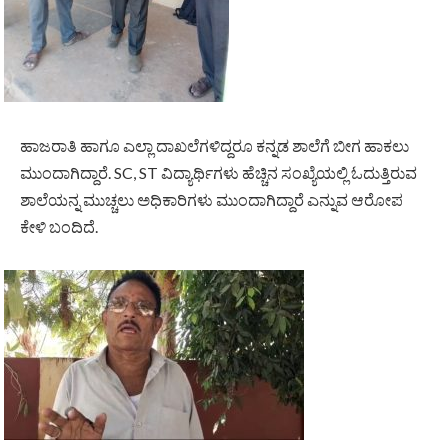
ಹಾಜರಾತಿ ಹಾಗೂ ಎಲ್ಲಾ ದಾಖಲೆಗಳಿದ್ದರೂ ಕನ್ನಡ ಶಾಲೆಗೆ ಬೀಗ ಹಾಕಲು
ಮುಂದಾಗಿದ್ದಾರೆ. SC, ST ವಿದ್ಯಾರ್ಥಿಗಳು ಹೆಚ್ಚಿನ ಸಂಖ್ಯೆಯಲ್ಲಿ ಓದುತ್ತಿರುವ
ಶಾಲೆಯನ್ನ ಮುಚ್ಚಲು ಅಧಿಕಾರಿಗಳು ಮುಂದಾಗಿದ್ದಾರೆ ಎನ್ನುವ ಆರೋಪ
ಕೇಳಿ ಬಂದಿದೆ.