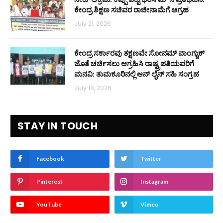
ಕೇಂದ್ರ ಶಿಕ್ಷಣ ಸಚಿವರ ರಾಜೀನಾಮೆಗೆ ಆಗ್ರಹ
July 21, 2026
ಕೇಂದ್ರ ಸರ್ಕಾರವು ತಕ್ಷಣವೇ ಸೋನಮ್ ವಾಂಗ್ಚುಕ್
ಜೊತೆ ಚರ್ಚಿಸಲು ಆಗ್ರಹಿಸಿ ರಾಷ್ಟ್ರಪತಿಯವರಿಗೆ
ಮನವಿ: ತುಮಕೂರಿನಲ್ಲಿ ಆನ್‌ ಲೈನ್ ಸಹಿ ಸಂಗ್ರಹ
July 18, 2026
STAY IN TOUCH
Facebook
Twitter
Pinterest
Instagram
YouTube
Vimeo