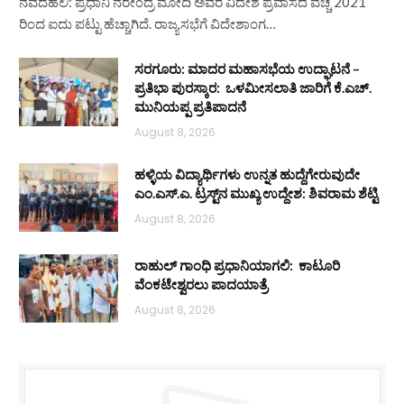
ನವದೆಹಲಿ: ಪ್ರಧಾನಿ ನರೇಂದ್ರ ಮೋದಿ ಅವರ ವಿದೇಶ ಪ್ರವಾಸದ ವೆಚ್ಚ 2021
ರಿಂದ ಐದು ಪಟ್ಟು ಹೆಚ್ಚಾಗಿದೆ. ರಾಜ್ಯಸಭೆಗೆ ವಿದೇಶಾಂಗ…
ಸರಗೂರು: ಮಾದರ ಮಹಾಸಭೆಯ ಉದ್ಘಾಟನೆ –
ಪ್ರತಿಭಾ ಪುರಸ್ಕಾರ: ಒಳಮೀಸಲಾತಿ ಜಾರಿಗೆ ಕೆ.ಎಚ್.
ಮುನಿಯಪ್ಪ ಪ್ರತಿಪಾದನೆ
August 8, 2026
ಹಳ್ಳಿಯ ವಿದ್ಯಾರ್ಥಿಗಳು ಉನ್ನತ ಹುದ್ದೆಗೇರುವುದೇ
ಎಂ.ಎಸ್.ಎ. ಟ್ರಸ್ಟ್‌ನ ಮುಖ್ಯ ಉದ್ದೇಶ: ಶಿವರಾಮ ಶೆಟ್ಟಿ
August 8, 2026
ರಾಹುಲ್ ಗಾಂಧಿ ಪ್ರಧಾನಿಯಾಗಲಿ: ಕಾಟೂರಿ
ವೆಂಕಟೇಶ್ವರಲು ಪಾದಯಾತ್ರೆ
August 8, 2026