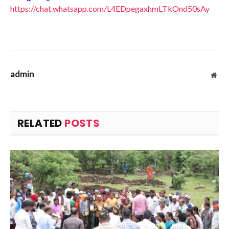
https://chat.whatsapp.com/L4EDpegaxhmLTkOnd50sAy
admin
Web
RELATED
POSTS