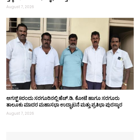
August 7, 2026
ಆಗಸ್ಟ್ 8ರಂದು ಸರಗೂರಿನಲ್ಲಿ ಹೆಚ್.ಡಿ. ಕೋಟೆ ಹಾಗೂ ಸರಗೂರು
ತಾಲೂಕು ಮಾದರ ಮಹಾಸಭಾ ಉದ್ಘಾಟನೆ ಮತ್ತು ಪ್ರತಿಭಾ ಪುರಸ್ಕಾರ
August 7, 2026