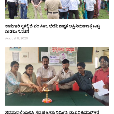
ಕಾಮಗಾರಿ ಸ್ಥಳಕ್ಕೆ ಜಿ.ಪಂ ಸಿಇಒ ಭೇಟಿ: ಶಾಶ್ವತ ಆಸ್ತಿ ನಿರ್ಮಾಣಕ್ಕೆ ಒತ್ತು
ನೀಡಲು ಸೂಚನೆ
August 8, 2026
ಸ್ತನ್ಯಪಾನ ಬೆಂಬಲಿಸಿ, ಸದೃಢ ಜಗತ್ತು ನಿರ್ಮಿಸಿ: ಡಾ.ರವಿಕುಮಾರ್ ಕರೆ