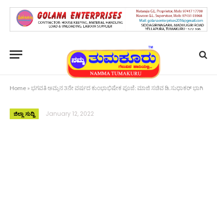
Home
»
ಭಗವತಿ ಅಮ್ಮನ 3ನೇ ವರ್ಷದ ಕುಂಭಾಭಿಷೇಕ ಪೂಜೆ: ಮಾಜಿ ಸಚಿವ ಡಿ.ಸುಧಾಕರ್ ಭಾಗಿ
January 12, 2022
ಜಿಲ್ಲಾ ಸುದ್ದಿ