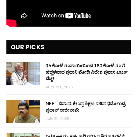
OUR PICKS
36 ಕೋಟಿ ರೂಪಾಯಿಯಿಂದ 180 ಕೋಟಿ ರೂ.ಗೆ
ಹೆಚ್ಚಳವಾದ ಪ್ರಧಾನಿ ಮೋದಿ ವಿದೇಶ ಪ್ರವಾಸ ಖರ್ಚು
ವೆಚ್ಚ!
August 8, 2026
NEET ವಿವಾದ: ಕೇಂದ್ರ ಶಿಕ್ಷಣ ಸಚಿವ ಧರ್ಮೇಂದ್ರ
ಪ್ರಧಾನ್ ರಾಜೀನಾಮೆ
July 25, 2026
ನೀಟ್ ಅಕ್ರಮ: ಕಪ್ಪು ಪಟ್ಟಿ ಧರಿಸಿ ಮೌನ ಪ್ರತಿಭಟನೆ: