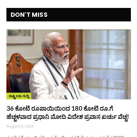
DON'T MISS
ರಾಷ್ಟ್ರೀಯ ಸುದ್ದಿ
36 ಕೋಟಿ ರೂಪಾಯಿಯಿಂದ 180 ಕೋಟಿ ರೂ.ಗೆ
ಹೆಚ್ಚಳವಾದ ಪ್ರಧಾನಿ ಮೋದಿ ವಿದೇಶ ಪ್ರವಾಸ ಖರ್ಚು ವೆಚ್ಚ!
August 8, 2026