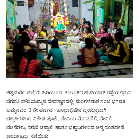
ಚಿತ್ರದುರ್ಗ: ಜಿಲ್ಲೆಯ ಹಿರಿಯೂರು ತಾಲ್ಲೂಕಿನ ಹುಳಿಯಾರ್ ರಸ್ತೆಯಲ್ಲಿರುವ
ಭಗವತಿ ಪೌದಿಯಮ್ಮನ ದೇವಸ್ಥಾನದಲ್ಲಿ
ಮಂಗಳವಾರ ಸಂಜೆ ಭಗವತಿ
ಅಮ್ಮನವರ
3 ನೇ ವರ್ಷದ
ಕುಂಭಾಭಿಷೇಕ ಪ್ರಯುಕ್ತವಾಗಿ
ಭಕ್ತಾದಿಗಳಿಂದ ವಿಶೇಷ ಪೂಜೆ , ದೇವಿಯ ಮೆರವಣಿಗೆ, ದೇವಿಗೆ
ಭಜನೆಗಳು, ಸರಣಿ ಚಪ್ಪಾಳೆ
ಹಾಗೂ ಭಕ್ತಾಧಿಗಳಿಂದ ಅನ್ನ ಸಂತರ್ಪಣೆ
ಕಾರ್ಯಕ್ರಮ
ನಡೆಯಿತು.