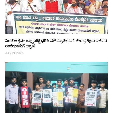
ನೀಟ್ ಅಕ್ರಮ: ಕಪ್ಪು ಪಟ್ಟಿ ಧರಿಸಿ ಮೌನ ಪ್ರತಿಭಟನೆ: ಕೇಂದ್ರ ಶಿಕ್ಷಣ ಸಚಿವರ
ರಾಜೀನಾಮೆಗೆ ಆಗ್ರಹ
July 21, 2026