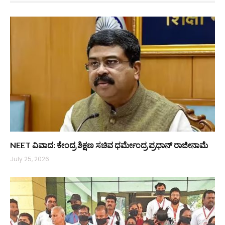
NEET ವಿವಾದ: ಕೇಂದ್ರ ಶಿಕ್ಷಣ ಸಚಿವ ಧರ್ಮೇಂದ್ರ ಪ್ರಧಾನ್ ರಾಜೀನಾಮೆ
July 25, 2026