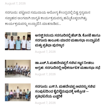
August 7, 2026
ಸರಗೂರು: ಪಟ್ಟಣದ ಸಮುದಾಯ ಆರೋಗ್ಯ ಕೇಂದ್ರದಲ್ಲಿ ವಿಶ್ವ ಸ್ತನ್ಯಪಾನ
ಸಪ್ತಾಹದ ಅಂಗವಾಗಿ ಜಾಗೃತಿ ಕಾರ್ಯಕ್ರಮವನ್ನು ಹಮ್ಮಿಕೊಳ್ಳಲಾಗಿತ್ತು.
ಕಾರ್ಯಕ್ರಮವನ್ನು ಉದ್ಘಾಟಿಸಿ ಮಾತನಾಡಿದ…
ಆಗಸ್ಟ್ 8ರಂದು ಸರಗೂರಿನಲ್ಲಿ ಹೆಚ್.ಡಿ. ಕೋಟೆ ಹಾಗೂ
ಸರಗೂರು ತಾಲೂಕು ಮಾದರ ಮಹಾಸಭಾ ಉದ್ಘಾಟನೆ
ಮತ್ತು ಪ್ರತಿಭಾ ಪುರಸ್ಕಾರ
August 7, 2026
ಡಾ.ಎಚ್.ಸಿ.ಮಹದೇವಪ್ಪಗೆ ಸಚಿವ ಸ್ಥಾನ ನೀಡಲು
ಆಗ್ರಹ: ಸರಗೂರಿನಲ್ಲಿ ಅಧಿಕರ್ನಾಟಕ ಮಹಾಸಭಾ ಸಭೆ
August 7, 2026
ಸರಗೂರು: ಎಸ್.ಸಿ. ಮಹದೇವಪ್ಪ ಅವರನ್ನು ಸಚಿವ
ಸಂಪುಟದಿಂದ ಕೈಬಿಟ್ಟಿರುವುದಕ್ಕೆ ಆಕ್ರೋಶ —
ಪ್ರತಿಭಟನೆಯ ಎಚ್ಚರಿಕೆ
August 7, 2026