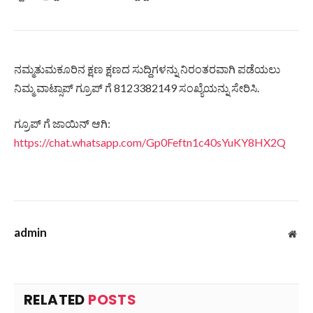
ನಮ್ಮತುಮಕೂರಿನ ಕ್ಷಣ ಕ್ಷಣದ ಸುದ್ದಿಗಳನ್ನು ನಿರಂತರವಾಗಿ ಪಡೆಯಲು
ನಿಮ್ಮ ವಾಟ್ಸಾಪ್ ಗ್ರೂಪ್ ಗೆ 8123382149 ಸಂಖ್ಯೆಯನ್ನು ಸೇರಿಸಿ.
ಗ್ರೂಪ್ ಗೆ ಜಾಯಿನ್ ಆಗಿ:
https://chat.whatsapp.com/Gp0Feftn1c40sYuKY8HX2Q
admin
Web
RELATED
POSTS