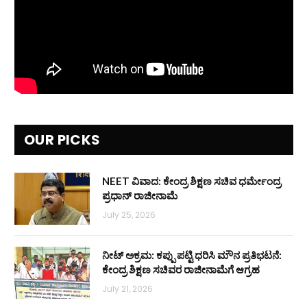
OUR PICKS
NEET ವಿವಾದ: ಕೇಂದ್ರ ಶಿಕ್ಷಣ ಸಚಿವ ಧರ್ಮೇಂದ್ರ
ಪ್ರಧಾನ್ ರಾಜೀನಾಮೆ
July 25, 2026
ನೀಟ್ ಅಕ್ರಮ: ಕಪ್ಪು ಪಟ್ಟಿ ಧರಿಸಿ ಮೌನ ಪ್ರತಿಭಟನೆ:
ಕೇಂದ್ರ ಶಿಕ್ಷಣ ಸಚಿವರ ರಾಜೀನಾಮೆಗೆ ಆಗ್ರಹ
July 21, 2026