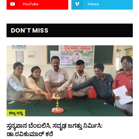
YouTube
Vimeo
DON'T MISS
ಜಿಲ್ಲಾ ಸುದ್ದಿ
ಸ್ತನ್ಯಪಾನ ಬೆಂಬಲಿಸಿ, ಸದೃಢ ಜಗತ್ತು ನಿರ್ಮಿಸಿ:
ಡಾ.ರವಿಕುಮಾರ್ ಕರೆ