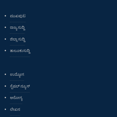
ಮುಖಪುಟ
ರಾಜ್ಯ ಸುದ್ದಿ
ಜಿಲ್ಲಾ ಸುದ್ದಿ
ತಾಲೂಕುಸುದ್ದಿ
ಉದ್ಯೋಗ
ಸ್ಪೆಷಲ್ ನ್ಯೂಸ್
ಆರೋಗ್ಯ
ಲೇಖನ