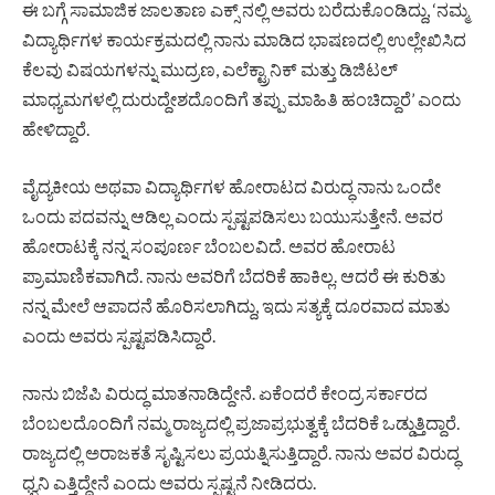
ಈ ಬಗ್ಗೆ ಸಾಮಾಜಿಕ ಜಾಲತಾಣ ಎಕ್ಸ್ ನಲ್ಲಿ ಅವರು ಬರೆದುಕೊಂಡಿದ್ದು, ‘ನಮ್ಮ
ವಿದ್ಯಾರ್ಥಿಗಳ ಕಾರ್ಯಕ್ರಮದಲ್ಲಿ ನಾನು ಮಾಡಿದ ಭಾಷಣದಲ್ಲಿ ಉಲ್ಲೇಖಿಸಿದ
ಕೆಲವು ವಿಷಯಗಳನ್ನು ಮುದ್ರಣ, ಎಲೆಕ್ಟ್ರಾನಿಕ್ ಮತ್ತು ಡಿಜಿಟಲ್
ಮಾಧ್ಯಮಗಳಲ್ಲಿ ದುರುದ್ದೇಶದೊಂದಿಗೆ ತಪ್ಪು ಮಾಹಿತಿ ಹಂಚಿದ್ದಾರೆ’ ಎಂದು
ಹೇಳಿದ್ದಾರೆ.
ವೈದ್ಯಕೀಯ ಅಥವಾ ವಿದ್ಯಾರ್ಥಿಗಳ ಹೋರಾಟದ ವಿರುದ್ಧ ನಾನು ಒಂದೇ
ಒಂದು ಪದವನ್ನು ಆಡಿಲ್ಲ ಎಂದು ಸ್ಪಷ್ಟಪಡಿಸಲು ಬಯುಸುತ್ತೇನೆ. ಅವರ
ಹೋರಾಟಕ್ಕೆ ನನ್ನ ಸಂಪೂರ್ಣ ಬೆಂಬಲವಿದೆ. ಅವರ ಹೋರಾಟ
ಪ್ರಾಮಾಣಿಕವಾಗಿದೆ. ನಾನು ಅವರಿಗೆ ಬೆದರಿಕೆ ಹಾಕಿಲ್ಲ. ಆದರೆ ಈ ಕುರಿತು
ನನ್ನ ಮೇಲೆ ಆಪಾದನೆ ಹೊರಿಸಲಾಗಿದ್ದು, ಇದು ಸತ್ಯಕ್ಕೆ ದೂರವಾದ ಮಾತು
ಎಂದು ಅವರು ಸ್ಪಷ್ಟಪಡಿಸಿದ್ದಾರೆ.
ನಾನು ಬಿಜೆಪಿ ವಿರುದ್ಧ ಮಾತನಾಡಿದ್ದೇನೆ. ಏಕೆಂದರೆ ಕೇಂದ್ರ ಸರ್ಕಾರದ
ಬೆಂಬಲದೊಂದಿಗೆ ನಮ್ಮ ರಾಜ್ಯದಲ್ಲಿ ಪ್ರಜಾಪ್ರಭುತ್ವಕ್ಕೆ ಬೆದರಿಕೆ ಒಡ್ಡುತ್ತಿದ್ದಾರೆ.
ರಾಜ್ಯದಲ್ಲಿ ಅರಾಜಕತೆ ಸೃಷ್ಟಿಸಲು ಪ್ರಯತ್ನಿಸುತ್ತಿದ್ದಾರೆ. ನಾನು ಅವರ ವಿರುದ್ಧ
ಧ್ವನಿ ಎತ್ತಿದ್ದೇನೆ ಎಂದು ಅವರು ಸ್ಪಷ್ಟನೆ ನೀಡಿದರು.