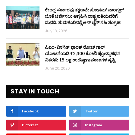
ಕೇಂದ್ರ ಸರ್ಕಾರವು ತಕ್ಷಣವೇ ಸೋನಮ್ ವಾಂಗ್ಚುಕ್
ಜೊತೆ ಚರ್ಚಿಸಲು ಆಗ್ರಹಿಸಿ ರಾಷ್ಟ್ರಪತಿಯವರಿಗೆ
ಮನವಿ: ತುಮಕೂರಿನಲ್ಲಿ ಆನ್‌ ಲೈನ್ ಸಹಿ ಸಂಗ್ರಹ
July 18, 2026
ಪಿಎಂ–ವಿಕಸಿತ್ ಭಾರತ್ ರೋಜ್‌ ಗಾರ್
ಯೋಜನೆಯಡಿ ₹2,400 ಕೋಟಿ ಪ್ರೋತ್ಸಾಹಧನ
ವಿತರಣೆ: 15 ಲಕ್ಷ ಉದ್ಯೋಗಾವಕಾಶಗಳ ಸೃಷ್ಟಿ
June 20, 2026
STAY IN TOUCH
Facebook
Twitter
Pinterest
Instagram