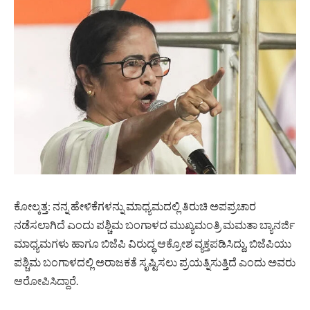
ಕೋಲ್ಕತ್ತ: ನನ್ನ ಹೇಳಿಕೆಗಳನ್ನು ಮಾಧ್ಯಮದಲ್ಲಿ ತಿರುಚಿ ಅಪಪ್ರಚಾರ
ನಡೆಸಲಾಗಿದೆ ಎಂದು ಪಶ್ಚಿಮ ಬಂಗಾಳದ ಮುಖ್ಯಮಂತ್ರಿ ಮಮತಾ ಬ್ಯಾನರ್ಜಿ
ಮಾಧ್ಯಮಗಳು ಹಾಗೂ ಬಿಜೆಪಿ ವಿರುದ್ಧ ಆಕ್ರೋಶ ವ್ಯಕ್ತಪಡಿಸಿದ್ದು, ಬಿಜೆಪಿಯು
ಪಶ್ಚಿಮ ಬಂಗಾಳದಲ್ಲಿ ಅರಾಜಕತೆ ಸೃಷ್ಟಿಸಲು ಪ್ರಯತ್ನಿಸುತ್ತಿದೆ ಎಂದು ಅವರು
ಆರೋಪಿಸಿದ್ದಾರೆ.