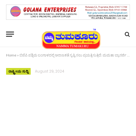
Home
»
ಬಿಜೆಪಿ ಪಶ್ಚಿಮ ಬಂಗಾಳದಲ್ಲಿ ಅರಾಜಕತೆ ಸೃಷ್ಟಿಸಲು ಪ್ರಯತ್ನಿಸುತ್ತಿದೆ: ಮಮತಾ ಬ್ಯಾನರ್ಜಿ ಕಿಡಿ
August 29, 2024
ರಾಷ್ಟ್ರೀಯ ಸುದ್ದಿ