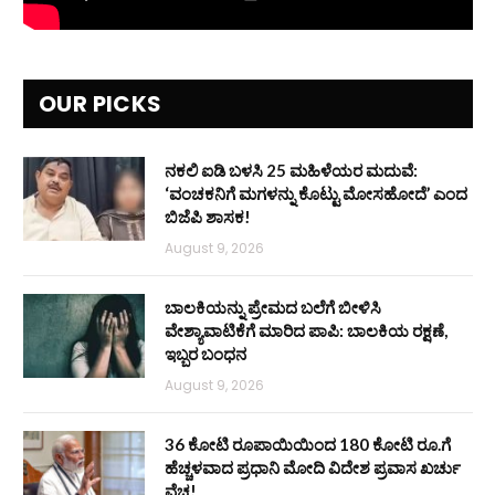
OUR PICKS
ನಕಲಿ ಐಡಿ ಬಳಸಿ 25 ಮಹಿಳೆಯರ ಮದುವೆ:
‘ವಂಚಕನಿಗೆ ಮಗಳನ್ನು ಕೊಟ್ಟು ಮೋಸಹೋದೆ’ ಎಂದ
ಬಿಜೆಪಿ ಶಾಸಕ!
August 9, 2026
ಬಾಲಕಿಯನ್ನು ಪ್ರೇಮದ ಬಲೆಗೆ ಬೀಳಿಸಿ
ವೇಶ್ಯಾವಾಟಿಕೆಗೆ ಮಾರಿದ ಪಾಪಿ: ಬಾಲಕಿಯ ರಕ್ಷಣೆ,
ಇಬ್ಬರ ಬಂಧನ
August 9, 2026
36 ಕೋಟಿ ರೂಪಾಯಿಯಿಂದ 180 ಕೋಟಿ ರೂ.ಗೆ
ಹೆಚ್ಚಳವಾದ ಪ್ರಧಾನಿ ಮೋದಿ ವಿದೇಶ ಪ್ರವಾಸ ಖರ್ಚು
ವೆಚ್ಚ!