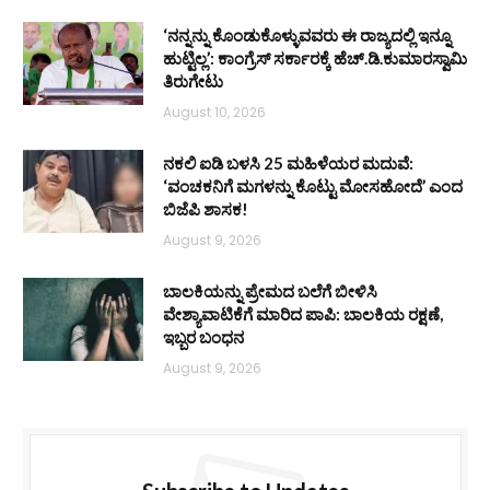
‘ನನ್ನನ್ನು ಕೊಂಡುಕೊಳ್ಳುವವರು ಈ ರಾಜ್ಯದಲ್ಲಿ ಇನ್ನೂ
ಹುಟ್ಟಿಲ್ಲ’: ಕಾಂಗ್ರೆಸ್ ಸರ್ಕಾರಕ್ಕೆ ಹೆಚ್.ಡಿ.ಕುಮಾರಸ್ವಾಮಿ
ತಿರುಗೇಟು
August 10, 2026
ನಕಲಿ ಐಡಿ ಬಳಸಿ 25 ಮಹಿಳೆಯರ ಮದುವೆ:
‘ವಂಚಕನಿಗೆ ಮಗಳನ್ನು ಕೊಟ್ಟು ಮೋಸಹೋದೆ’ ಎಂದ
ಬಿಜೆಪಿ ಶಾಸಕ!
August 9, 2026
ಬಾಲಕಿಯನ್ನು ಪ್ರೇಮದ ಬಲೆಗೆ ಬೀಳಿಸಿ
ವೇಶ್ಯಾವಾಟಿಕೆಗೆ ಮಾರಿದ ಪಾಪಿ: ಬಾಲಕಿಯ ರಕ್ಷಣೆ,
ಇಬ್ಬರ ಬಂಧನ
August 9, 2026