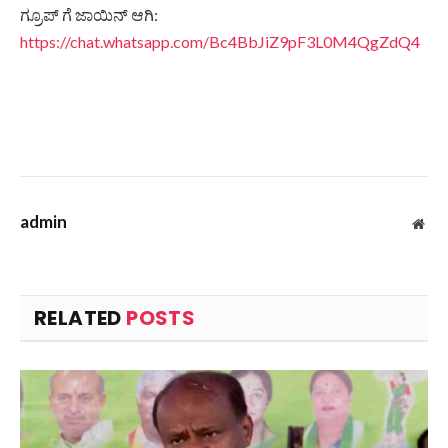
ಗ್ರೂಪ್ ಗೆ ಜಾಯಿನ್ ಆಗಿ:
https://chat.whatsapp.com/Bc4BbJiZ9pF3L0M4QgZdQ4
admin
Web
RELATED
POSTS