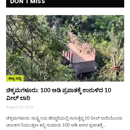
DON'T MISS
ಜಿಲ್ಲಾ ಸುದ್ದಿ
ಚಿಕ್ಕಮಗಳೂರು: 100 ಅಡಿ ಪ್ರಪಾತಕ್ಕೆ ಉರುಳಿದ 10
ವೀಲ್ ಲಾರಿ
August 10, 2026
ಚಿಕ್ಕಮಗಳೂರು: ರಾಷ್ಟ್ರೀಯ ಹೆದ್ದಾರಿಯಲ್ಲಿ ಸಾಗುತ್ತಿದ್ದ 10 ವೀಲ್ ಲಾರಿಯೊಂದು
ಚಾಲಕನ ನಿಯಂತ್ರಣ ತಪ್ಪಿ ಸುಮಾರು 100 ಅಡಿ ಆಳದ ಪ್ರಪಾತಕ್ಕೆ…