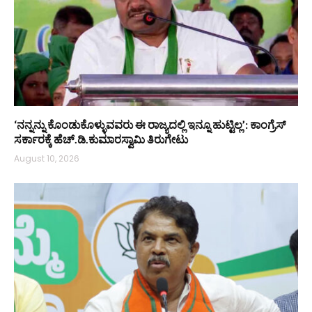
‘ನನ್ನನ್ನು ಕೊಂಡುಕೊಳ್ಳುವವರು ಈ ರಾಜ್ಯದಲ್ಲಿ ಇನ್ನೂ ಹುಟ್ಟಿಲ್ಲ’: ಕಾಂಗ್ರೆಸ್
ಸರ್ಕಾರಕ್ಕೆ ಹೆಚ್.ಡಿ.ಕುಮಾರಸ್ವಾಮಿ ತಿರುಗೇಟು
August 10, 2026