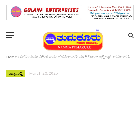
Home
»
ಬಿಜೆಪಿಯವರ ವಿಡಿಯೋವನ್ನ ಬಿಜೆಪಿಯವರೇ ಮಾಡಿಕೊಂಡು ಇಟ್ಟಿದ್ದಾರೆ: ಯತೀಂದ್ರ ಸಿದ್ದರಾಮಯ್ಯ
March 26, 2025
ರಾಜ್ಯ ಸುದ್ದಿ