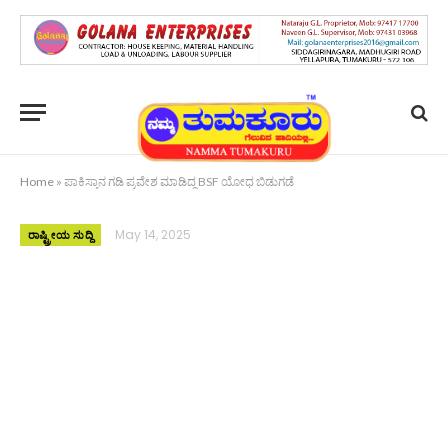
Home
»
ಪಾಕಿಸ್ತಾನ ಗಡಿ ಪ್ರವೇಶ ಮಾಡಿದ್ದ BSF ಯೋಧ ಬಿಡುಗಡೆ
May 14, 2025
ರಾಷ್ಟ್ರೀಯ ಸುದ್ದಿ