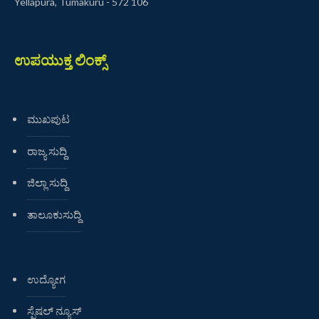
Yellapura, Tumakuru - 572 106
ಉಪಯುಕ್ತ ಲಿಂಕ್ಸ್
ಮುಖಪುಟ
ರಾಜ್ಯ ಸುದ್ದಿ
ಜಿಲ್ಲಾ ಸುದ್ದಿ
ತಾಲೂಕುಸುದ್ದಿ
ಉದ್ಯೋಗ
ಸ್ಪೆಷಲ್ ನ್ಯೂಸ್