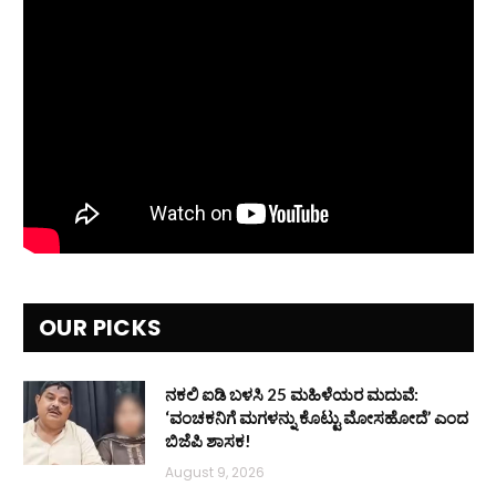
OUR PICKS
ನಕಲಿ ಐಡಿ ಬಳಸಿ 25 ಮಹಿಳೆಯರ ಮದುವೆ:
‘ವಂಚಕನಿಗೆ ಮಗಳನ್ನು ಕೊಟ್ಟು ಮೋಸಹೋದೆ’ ಎಂದ
ಬಿಜೆಪಿ ಶಾಸಕ!
August 9, 2026