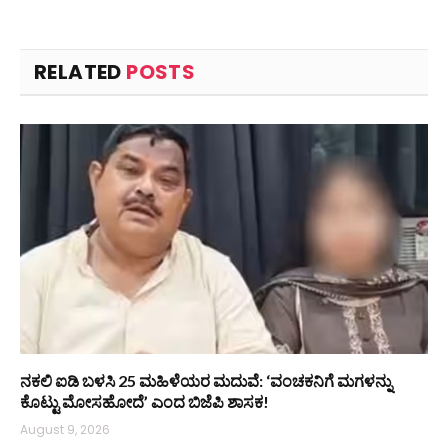
RELATED
POSTS
ನಕಲಿ ಐಡಿ ಬಳಸಿ 25 ಮಹಿಳೆಯರ ಮದುವೆ: ‘ವಂಚಕನಿಗೆ ಮಗಳನ್ನು
ಕೊಟ್ಟು ಮೋಸಹೋದೆ’ ಎಂದ ಬಿಜೆಪಿ ಶಾಸಕ!
August 9, 2026