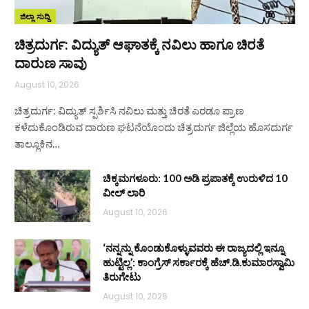
ಜಿಲ್ಲಾ ಸುದ್ದಿ
ಚಿತ್ರದುರ್ಗ: ವಿದ್ಯುತ್ ಆಘಾತಕ್ಕೆ ನವಿಲು ಹಾಗೂ ಚಿರತೆ
ದಾರುಣ ಸಾವು
August 10, 2026
ಚಿತ್ರದುರ್ಗ: ವಿದ್ಯುತ್ ಸ್ಪರ್ಶಿಸಿ ನವಿಲು ಮತ್ತು ಚಿರತೆ ಎರಡೂ ಪ್ರಾಣ
ಕಳೆದುಕೊಂಡಿರುವ ದಾರುಣ ಘಟನೆಯೊಂದು ಚಿತ್ರದುರ್ಗ ಜಿಲ್ಲೆಯ ಹೊಸದುರ್ಗ
ತಾಲ್ಲೂಕಿನ…
ಚಿಕ್ಕಮಗಳೂರು: 100 ಅಡಿ ಪ್ರಪಾತಕ್ಕೆ ಉರುಳಿದ 10
ವೀಲ್ ಲಾರಿ
August 10, 2026
‘ನನ್ನನ್ನು ಕೊಂಡುಕೊಳ್ಳುವವರು ಈ ರಾಜ್ಯದಲ್ಲಿ ಇನ್ನೂ
ಹುಟ್ಟಿಲ್ಲ’: ಕಾಂಗ್ರೆಸ್ ಸರ್ಕಾರಕ್ಕೆ ಹೆಚ್.ಡಿ.ಕುಮಾರಸ್ವಾಮಿ
ತಿರುಗೇಟು
August 10, 2026