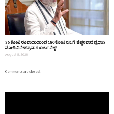
36 ಕೋಟಿ ರೂಪಾಯಿಯಿಂದ 180 ಕೋಟಿ ರೂ.ಗೆ ಹೆಚ್ಚಳವಾದ ಪ್ರಧಾನಿ
ಮೋದಿ ವಿದೇಶ ಪ್ರವಾಸ ಖರ್ಚು ವೆಚ್ಚ!
August 8, 2026
Comments are closed.