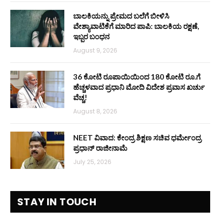
ಬಾಲಕಿಯನ್ನು ಪ್ರೇಮದ ಬಲೆಗೆ ಬೀಳಿಸಿ
ವೇಶ್ಯಾವಾಟಿಕೆಗೆ ಮಾರಿದ ಪಾಪಿ: ಬಾಲಕಿಯ ರಕ್ಷಣೆ,
ಇಬ್ಬರ ಬಂಧನ
August 9, 2026
36 ಕೋಟಿ ರೂಪಾಯಿಯಿಂದ 180 ಕೋಟಿ ರೂ.ಗೆ
ಹೆಚ್ಚಳವಾದ ಪ್ರಧಾನಿ ಮೋದಿ ವಿದೇಶ ಪ್ರವಾಸ ಖರ್ಚು
ವೆಚ್ಚ!
August 8, 2026
NEET ವಿವಾದ: ಕೇಂದ್ರ ಶಿಕ್ಷಣ ಸಚಿವ ಧರ್ಮೇಂದ್ರ
ಪ್ರಧಾನ್ ರಾಜೀನಾಮೆ
July 25, 2026
STAY IN TOUCH