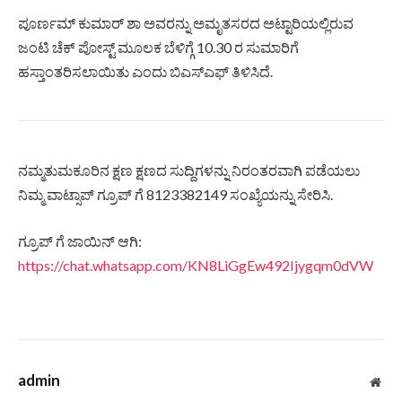
ಪೂರ್ಣಮ್ ಕುಮಾರ್ ಶಾ ಅವರನ್ನು ಅಮೃತಸರದ ಅಟ್ಟಾರಿಯಲ್ಲಿರುವ
ಜಂಟಿ ಚೆಕ್ ಪೋಸ್ಟ್ ಮೂಲಕ ಬೆಳಿಗ್ಗೆ 10.30 ರ ಸುಮಾರಿಗೆ
ಹಸ್ತಾಂತರಿಸಲಾಯಿತು ಎಂದು ಬಿಎಸ್ಎಫ್ ತಿಳಿಸಿದೆ.
ನಮ್ಮತುಮಕೂರಿನ ಕ್ಷಣ ಕ್ಷಣದ ಸುದ್ದಿಗಳನ್ನು ನಿರಂತರವಾಗಿ ಪಡೆಯಲು
ನಿಮ್ಮ ವಾಟ್ಸಾಪ್ ಗ್ರೂಪ್ ಗೆ 8123382149 ಸಂಖ್ಯೆಯನ್ನು ಸೇರಿಸಿ.
ಗ್ರೂಪ್ ಗೆ ಜಾಯಿನ್ ಆಗಿ:
https://chat.whatsapp.com/KN8LiGgEw492Ijygqm0dVW
admin
Web