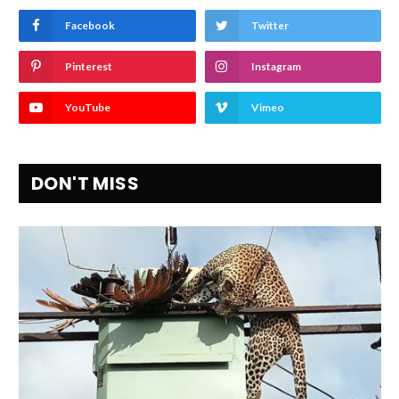
Facebook
Twitter
Pinterest
Instagram
YouTube
Vimeo
DON'T MISS