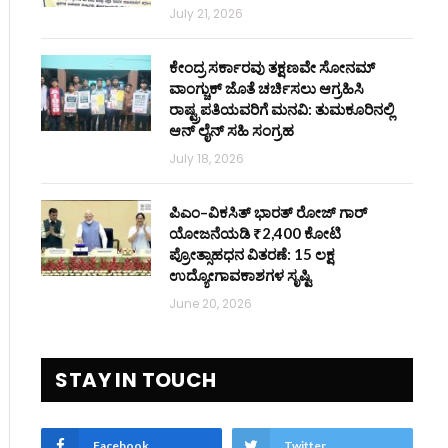
July 21, 2026
ಕೇಂದ್ರ ಸರ್ಕಾರವು ತಕ್ಷಣವೇ ಸೋನಮ್
ವಾಂಗ್ಚುಕ್ ಜೊತೆ ಚರ್ಚಿಸಲು ಆಗ್ರಹಿಸಿ
ರಾಷ್ಟ್ರಪತಿಯವರಿಗೆ ಮನವಿ: ತುಮಕೂರಿನಲ್ಲಿ
ಆನ್‌ ಲೈನ್ ಸಹಿ ಸಂಗ್ರಹ
July 18, 2026
ಪಿಎಂ–ವಿಕಸಿತ್ ಭಾರತ್ ರೋಜ್‌ ಗಾರ್
ಯೋಜನೆಯಡಿ ₹2,400 ಕೋಟಿ
ಪ್ರೋತ್ಸಾಹಧನ ವಿತರಣೆ: 15 ಲಕ್ಷ
ಉದ್ಯೋಗಾವಕಾಶಗಳ ಸೃಷ್ಟಿ
June 20, 2026
STAY IN TOUCH
Facebook
Twitter