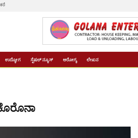
 ಕರೆ
ಉದ್ಯೋಗ
ಸ್ಪೆಷಲ್ ನ್ಯೂಸ್
ಆರೋಗ್ಯ
ಲೇಖನ
ೆ ಕೊರೊನಾ