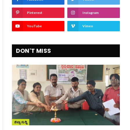
Pinterest
Instagram
YouTube
Vimeo
ite
DON'T MISS
ಜಿಲ್ಲಾ ಸುದ್ದಿ