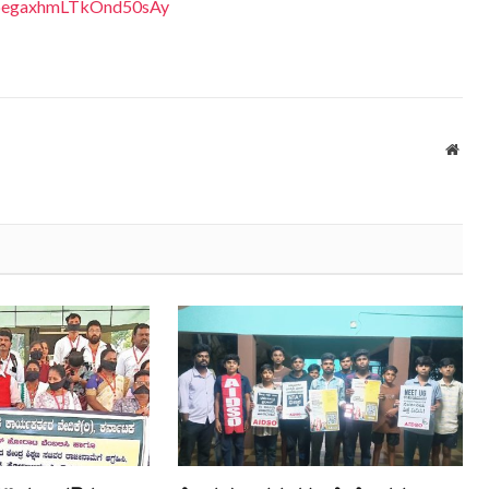
EDpegaxhmLTkOnd50sAy
Webs