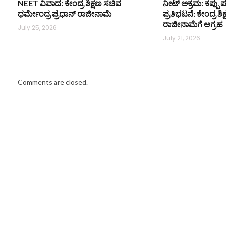
NEET ವಿವಾದ: ಕೇಂದ್ರ ಶಿಕ್ಷಣ ಸಚಿವ
ನೀಟ್ ಅಕ್ರಮ: ಕಪ್ಪು ಪ
ಧರ್ಮೇಂದ್ರ ಪ್ರಧಾನ್ ರಾಜೀನಾಮೆ
ಪ್ರತಿಭಟನೆ: ಕೇಂದ್ರ ಶ
ರಾಜೀನಾಮೆಗೆ ಆಗ್ರಹ
July 25, 2026
July 21, 2026
Comments are closed.