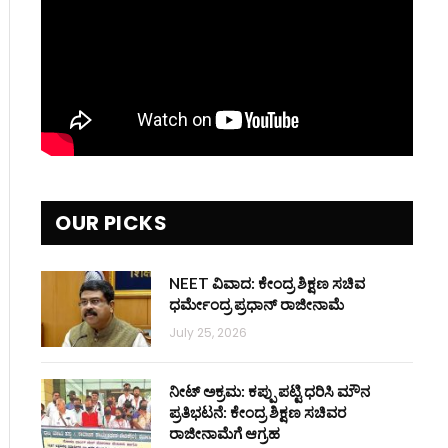
OUR PICKS
NEET ವಿವಾದ: ಕೇಂದ್ರ ಶಿಕ್ಷಣ ಸಚಿವ
ಧರ್ಮೇಂದ್ರ ಪ್ರಧಾನ್ ರಾಜೀನಾಮೆ
July 25, 2026
ನೀಟ್ ಅಕ್ರಮ: ಕಪ್ಪು ಪಟ್ಟಿ ಧರಿಸಿ ಮೌನ
ಪ್ರತಿಭಟನೆ: ಕೇಂದ್ರ ಶಿಕ್ಷಣ ಸಚಿವರ
ರಾಜೀನಾಮೆಗೆ ಆಗ್ರಹ