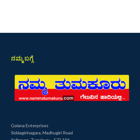
ನಮ್ಮ ಬಗ್ಗೆ
Golana Enterprises
Siddagirinagara, Madhugiri Road
Yellapura, Tumakuru - 572 106