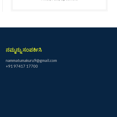
ನಮ್ಮನ್ನು ಸಂಪರ್ಕಿಸಿ
nammatumakuru9@gmail.com
+91 97417 17700