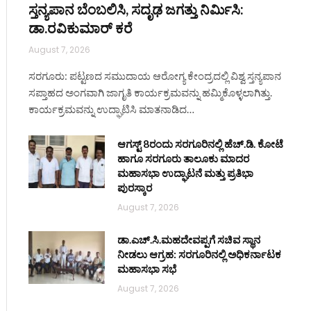
ಸ್ತನ್ಯಪಾನ ಬೆಂಬಲಿಸಿ, ಸದೃಢ ಜಗತ್ತು ನಿರ್ಮಿಸಿ:
ಡಾ.ರವಿಕುಮಾರ್ ಕರೆ
August 7, 2026
ಸರಗೂರು: ಪಟ್ಟಣದ ಸಮುದಾಯ ಆರೋಗ್ಯ ಕೇಂದ್ರದಲ್ಲಿ ವಿಶ್ವ ಸ್ತನ್ಯಪಾನ
ಸಪ್ತಾಹದ ಅಂಗವಾಗಿ ಜಾಗೃತಿ ಕಾರ್ಯಕ್ರಮವನ್ನು ಹಮ್ಮಿಕೊಳ್ಳಲಾಗಿತ್ತು.
ಕಾರ್ಯಕ್ರಮವನ್ನು ಉದ್ಘಾಟಿಸಿ ಮಾತನಾಡಿದ…
ಆಗಸ್ಟ್ 8ರಂದು ಸರಗೂರಿನಲ್ಲಿ ಹೆಚ್.ಡಿ. ಕೋಟೆ
ಹಾಗೂ ಸರಗೂರು ತಾಲೂಕು ಮಾದರ
ಮಹಾಸಭಾ ಉದ್ಘಾಟನೆ ಮತ್ತು ಪ್ರತಿಭಾ
ಪುರಸ್ಕಾರ
August 7, 2026
ಡಾ.ಎಚ್.ಸಿ.ಮಹದೇವಪ್ಪಗೆ ಸಚಿವ ಸ್ಥಾನ
ನೀಡಲು ಆಗ್ರಹ: ಸರಗೂರಿನಲ್ಲಿ ಅಧಿಕರ್ನಾಟಕ
ಮಹಾಸಭಾ ಸಭೆ
August 7, 2026