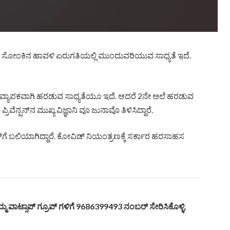
 ಸೋಂಕಿನ ಹಾವಳಿ ಏರುಗತಿಯಲ್ಲಿ ಮುಂದುವರಿಯುವ ಸಾಧ್ಯತೆ ಇದೆ.
ು ವ್ಯಾಪಕವಾಗಿ ಹರಡುವ ಸಾಧ್ಯತೆಯೂ ಇದೆ. ಆದರೆ 2ನೇ ಅಲೆ ಹರಡುವ
ರಿವೆನ್ಷನ್‌ನ ಮುಖ್ಯ ವಿಜ್ಞಾನಿ ವೂ ಜುನಾವೊ ತಿಳಿಸಿದ್ದಾರೆ.
ೆ ಬಲಿಯಾಗಿದ್ದಾರೆ. ಕೋವಿಡ್‌ ನಿಯಂತ್ರಣಕ್ಕೆ ಸರ್ಕಾರ ಹರಸಾಹಸ
್ಮ ವಾಟ್ಸಾಪ್ ಗ್ರೂಪ್ ಗಳಿಗೆ 9686399493 ನಂಬರ್ ಸೇರಿಸಿಕೊಳ್ಳಿ.