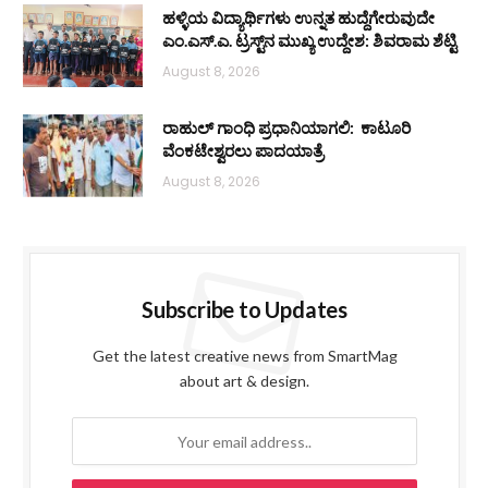
ಹಳ್ಳಿಯ ವಿದ್ಯಾರ್ಥಿಗಳು ಉನ್ನತ ಹುದ್ದೆಗೇರುವುದೇ
ಎಂ.ಎಸ್.ಎ. ಟ್ರಸ್ಟ್‌ನ ಮುಖ್ಯ ಉದ್ದೇಶ: ಶಿವರಾಮ ಶೆಟ್ಟಿ
August 8, 2026
ರಾಹುಲ್ ಗಾಂಧಿ ಪ್ರಧಾನಿಯಾಗಲಿ: ಕಾಟೂರಿ
ವೆಂಕಟೇಶ್ವರಲು ಪಾದಯಾತ್ರೆ
August 8, 2026
Subscribe to Updates
Get the latest creative news from SmartMag
about art & design.