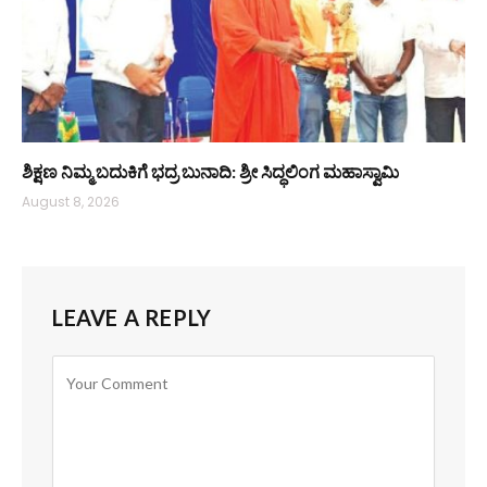
ಶಿಕ್ಷಣ ನಿಮ್ಮ ಬದುಕಿಗೆ ಭದ್ರ ಬುನಾದಿ: ಶ್ರೀ ಸಿದ್ಧಲಿಂಗ ಮಹಾಸ್ವಾಮಿ
August 8, 2026
LEAVE A REPLY