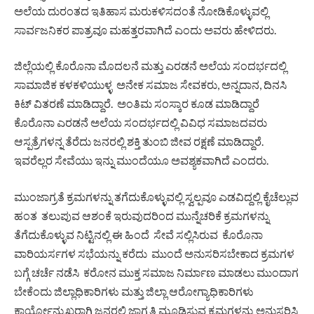
ಅಲೆಯ ದುರಂತದ ಇತಿಹಾಸ ಮರುಕಳಿಸದಂತೆ ನೋಡಿಕೊಳ್ಳುವಲ್ಲಿ
ಸಾರ್ವಜನಿಕರ ಪಾತ್ರವೂ ಮಹತ್ತರವಾಗಿದೆ ಎಂದು ಅವರು ಹೇಳಿದರು.
ಜಿಲ್ಲೆಯಲ್ಲಿ ಕೊರೊನಾ ಮೊದಲನೆ ಮತ್ತು ಎರಡನೆ ಅಲೆಯ ಸಂದರ್ಭದಲ್ಲಿ
ಸಾಮಾಜಿಕ ಕಳಕಳಿಯುಳ್ಳ ಅನೇಕ ಸಮಾಜ ಸೇವಕರು, ಅನ್ನದಾನ, ದಿನಸಿ
ಕಿಟ್ ವಿತರಣೆ ಮಾಡಿದ್ದಾರೆ. ಅಂತಿಮ ಸಂಸ್ಕಾರ ಕೂಡ ಮಾಡಿದ್ದಾರೆ
ಕೊರೊನಾ ಎರಡನೆ ಅಲೆಯ ಸಂದರ್ಭದಲ್ಲಿ ವಿವಿಧ ಸಮಾಜದವರು
ಆಸ್ಪತ್ರೆಗಳನ್ನ ತೆರೆದು ಜನರಲ್ಲಿ ಶಕ್ತಿ ತುಂಬಿ ಜೀವ ರಕ್ಷಣೆ ಮಾಡಿದ್ದಾರೆ.
ಇವರೆಲ್ಲರ ಸೇವೆಯು ಇನ್ನು ಮುಂದೆಯೂ ಅವಶ್ಯಕವಾಗಿದೆ ಎಂದರು.
ಮುಂಜಾಗ್ರತೆ ಕ್ರಮಗಳನ್ನು ತಗೆದುಕೊಳ್ಳುವಲ್ಲಿ ಸ್ವಲ್ಪವೂ ಎಡವಿದ್ದಲ್ಲಿ ಕೈಚೆಲ್ಲುವ
ಹಂತ ತಲುಪುವ ಆಶಂಕೆ ಇರುವುದರಿಂದ ಮುನ್ನೆಚರಿಕೆ ಕ್ರಮಗಳನ್ನು
ತೆಗೆದುಕೊಳ್ಳುವ ನಿಟ್ಟಿನಲ್ಲಿ ಈ ಹಿಂದೆ ಸೇವೆ ಸಲ್ಲಿಸಿರುವ ಕೊರೊನಾ
ವಾರಿಯರ್ಸಗಳ ಸಭೆಯನ್ನು ಕರೆದು ಮುಂದೆ ಅನುಸರಿಸಬೇಕಾದ ಕ್ರಮಗಳ
ಬಗ್ಗೆ ಚರ್ಚೆ ನಡೆಸಿ ಕರೋನ ಮುಕ್ತ ಸಮಾಜ ನಿರ್ಮಾಣ ಮಾಡಲು ಮುಂದಾಗ
ಬೇಕೆಂದು ಜಿಲ್ಲಾಧಿಕಾರಿಗಳು ಮತ್ತು ಜಿಲ್ಲಾ ಆರೋಗ್ಯಾಧಿಕಾರಿಗಳು
ಕಾರ್ಯೋನ್ಮುಖರಾಗಿ ಜನರಲ್ಲಿ ಜಾಗೃತಿ ಮೂಡಿಸುವ ಕ್ರಮಗಳನ್ನು ಅನುಸರಿಸಿ