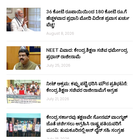
36 ಕೋಟಿ ರೂಪಾಯಿಯಿಂದ 180 ಕೋಟಿ ರೂ.ಗೆ
ಹೆಚ್ಚಳವಾದ ಪ್ರಧಾನಿ ಮೋದಿ ವಿದೇಶ ಪ್ರವಾಸ ಖರ್ಚು
ವೆಚ್ಚ!
August 8, 2026
NEET ವಿವಾದ: ಕೇಂದ್ರ ಶಿಕ್ಷಣ ಸಚಿವ ಧರ್ಮೇಂದ್ರ
ಪ್ರಧಾನ್ ರಾಜೀನಾಮೆ
July 25, 2026
ನೀಟ್ ಅಕ್ರಮ: ಕಪ್ಪು ಪಟ್ಟಿ ಧರಿಸಿ ಮೌನ ಪ್ರತಿಭಟನೆ:
ಕೇಂದ್ರ ಶಿಕ್ಷಣ ಸಚಿವರ ರಾಜೀನಾಮೆಗೆ ಆಗ್ರಹ
July 21, 2026
ಕೇಂದ್ರ ಸರ್ಕಾರವು ತಕ್ಷಣವೇ ಸೋನಮ್ ವಾಂಗ್ಚುಕ್
ಜೊತೆ ಚರ್ಚಿಸಲು ಆಗ್ರಹಿಸಿ ರಾಷ್ಟ್ರಪತಿಯವರಿಗೆ
ಮನವಿ: ತುಮಕೂರಿನಲ್ಲಿ ಆನ್‌ ಲೈನ್ ಸಹಿ ಸಂಗ್ರಹ
July 18, 2026