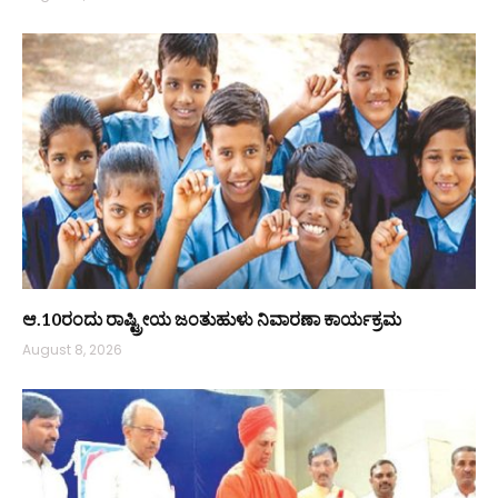
ಆ.10ರಂದು ರಾಷ್ಟ್ರೀಯ ಜಂತುಹುಳು ನಿವಾರಣಾ ಕಾರ್ಯಕ್ರಮ
August 8, 2026