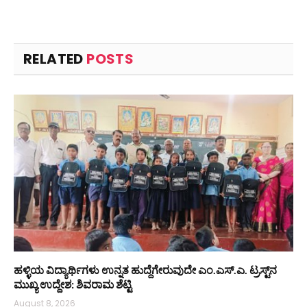
RELATED
POSTS
ಹಳ್ಳಿಯ ವಿದ್ಯಾರ್ಥಿಗಳು ಉನ್ನತ ಹುದ್ದೆಗೇರುವುದೇ ಎಂ.ಎಸ್.ಎ. ಟ್ರಸ್ಟ್‌ನ
ಮುಖ್ಯ ಉದ್ದೇಶ: ಶಿವರಾಮ ಶೆಟ್ಟಿ
August 8, 2026