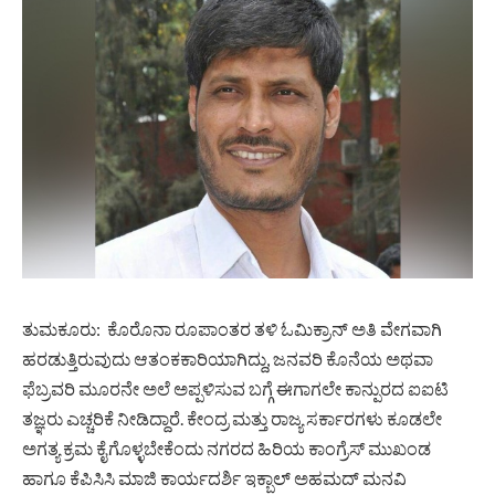
ತುಮಕೂರು: ಕೊರೊನಾ ರೂಪಾಂತರ ತಳಿ ಓಮಿಕ್ರಾನ್ ಅತಿ ವೇಗವಾಗಿ
ಹರಡುತ್ತಿರುವುದು ಆತಂಕಕಾರಿಯಾಗಿದ್ದು, ಜನವರಿ ಕೊನೆಯ ಅಥವಾ
ಫೆಬ್ರವರಿ ಮೂರನೇ ಅಲೆ ಅಪ್ಪಳಿಸುವ ಬಗ್ಗೆ ಈಗಾಗಲೇ ಕಾನ್ಪುರದ ಐಐಟಿ
ತಜ್ಞರು ಎಚ್ಚರಿಕೆ ನೀಡಿದ್ದಾರೆ. ಕೇಂದ್ರ ಮತ್ತು ರಾಜ್ಯ ಸರ್ಕಾರಗಳು ಕೂಡಲೇ
ಅಗತ್ಯ ಕ್ರಮ ಕೈಗೊಳ್ಳಬೇಕೆಂದು ನಗರದ ಹಿರಿಯ ಕಾಂಗ್ರೆಸ್ ಮುಖಂಡ
ಹಾಗೂ ಕೆಪಿಸಿಸಿ ಮಾಜಿ ಕಾರ್ಯದರ್ಶಿ ಇಕ್ಬಾಲ್ ಅಹಮದ್ ಮನವಿ