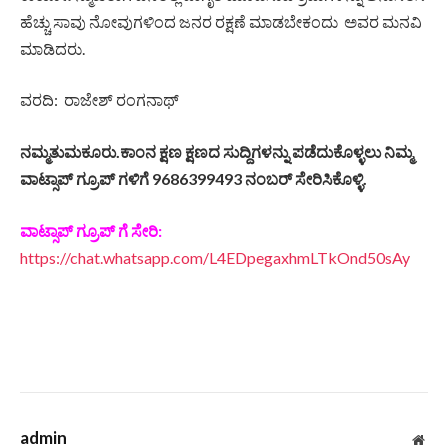
ಹೆಚ್ಚು ಸಾವು ನೋವುಗಳಿಂದ ಜನರ ರಕ್ಷಣೆ ಮಾಡಬೇಕಂದು ಅವರ ಮನವಿ
ಮಾಡಿದರು.
ವರದಿ: ರಾಜೇಶ್ ರಂಗನಾಥ್
ನಮ್ಮತುಮಕೂರು.ಕಾಂನ ಕ್ಷಣ ಕ್ಷಣದ ಸುದ್ದಿಗಳನ್ನು ಪಡೆದುಕೊಳ್ಳಲು ನಿಮ್ಮ
ವಾಟ್ಸಾಪ್ ಗ್ರೂಪ್ ಗಳಿಗೆ 9686399493 ನಂಬರ್ ಸೇರಿಸಿಕೊಳ್ಳಿ.
ವಾಟ್ಸಾಪ್ ಗ್ರೂಪ್ ಗೆ ಸೇರಿ:
https://chat.whatsapp.com/L4EDpegaxhmLTkOnd50sAy
admin
Web