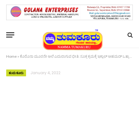
Home
»
ಕೊರೊನಾ ಮೂರನೇ ಅಲೆ ಎದುರಾಗುವ ಭೀತಿ: ಸೂಕ್ತ ಕ್ರಮಕ್ಕೆ ಇಕ್ಬಾಲ್ ಅಹಮದ್ ಒತ್ತಾಯ
January 4, 2022
ತುಮಕೂರು