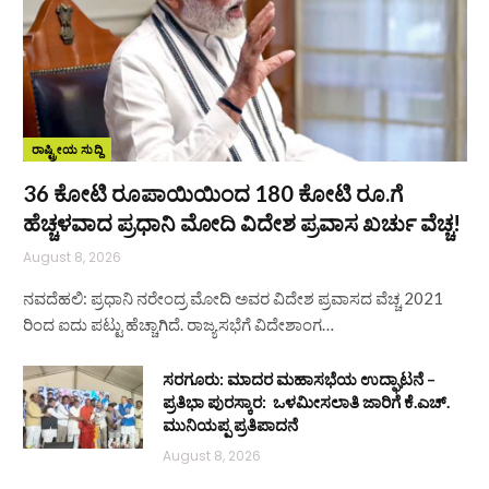
ರಾಷ್ಟ್ರೀಯ ಸುದ್ದಿ
36 ಕೋಟಿ ರೂಪಾಯಿಯಿಂದ 180 ಕೋಟಿ ರೂ.ಗೆ
ಹೆಚ್ಚಳವಾದ ಪ್ರಧಾನಿ ಮೋದಿ ವಿದೇಶ ಪ್ರವಾಸ ಖರ್ಚು ವೆಚ್ಚ!
August 8, 2026
ನವದೆಹಲಿ: ಪ್ರಧಾನಿ ನರೇಂದ್ರ ಮೋದಿ ಅವರ ವಿದೇಶ ಪ್ರವಾಸದ ವೆಚ್ಚ 2021
ರಿಂದ ಐದು ಪಟ್ಟು ಹೆಚ್ಚಾಗಿದೆ. ರಾಜ್ಯಸಭೆಗೆ ವಿದೇಶಾಂಗ…
ಸರಗೂರು: ಮಾದರ ಮಹಾಸಭೆಯ ಉದ್ಘಾಟನೆ –
ಪ್ರತಿಭಾ ಪುರಸ್ಕಾರ: ಒಳಮೀಸಲಾತಿ ಜಾರಿಗೆ ಕೆ.ಎಚ್.
ಮುನಿಯಪ್ಪ ಪ್ರತಿಪಾದನೆ
August 8, 2026