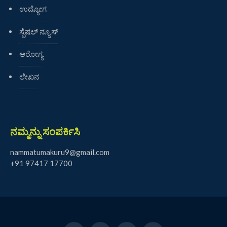
ಉದ್ಯೋಗ
ಸ್ಪೆಷಲ್ ನ್ಯೂಸ್
ಆರೋಗ್ಯ
ಲೇಖನ
ನಮ್ಮನ್ನು ಸಂಪರ್ಕಿಸಿ
nammatumakuru9@gmail.com
+91 97417 17700