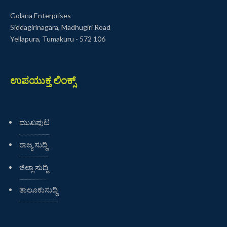
Golana Enterprises
Siddagirinagara, Madhugiri Road
Yellapura, Tumakuru - 572 106
ಉಪಯುಕ್ತ ಲಿಂಕ್ಸ್
ಮುಖಪುಟ
ರಾಜ್ಯ ಸುದ್ದಿ
ಜಿಲ್ಲಾ ಸುದ್ದಿ
ತಾಲೂಕುಸುದ್ದಿ