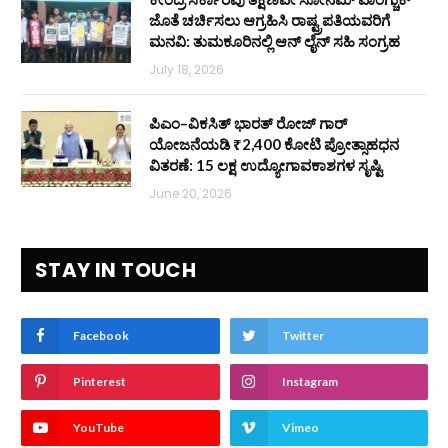
ಜೊತೆ ಚರ್ಚಿಸಲು ಆಗ್ರಹಿಸಿ ರಾಷ್ಟ್ರಪತಿಯವರಿಗೆ
ಮನವಿ: ತುಮಕೂರಿನಲ್ಲಿ ಆನ್‌ ಲೈನ್ ಸಹಿ ಸಂಗ್ರಹ
July 18, 2026
ಪಿಎಂ–ವಿಕಸಿತ್ ಭಾರತ್ ರೋಜ್‌ ಗಾರ್
ಯೋಜನೆಯಡಿ ₹2,400 ಕೋಟಿ ಪ್ರೋತ್ಸಾಹಧನ
ವಿತರಣೆ: 15 ಲಕ್ಷ ಉದ್ಯೋಗಾವಕಾಶಗಳ ಸೃಷ್ಟಿ
June 20, 2026
STAY IN TOUCH
Facebook
Twitter
Pinterest
Instagram
YouTube
Vimeo