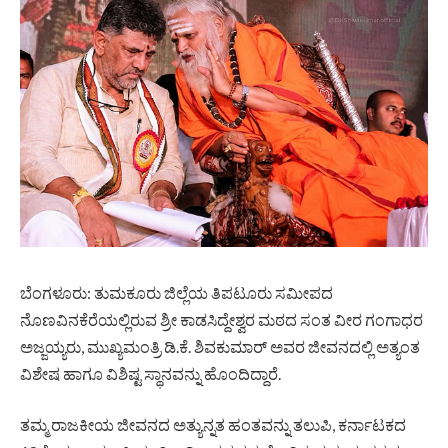
ಬೆಂಗಳೂರು: ತುಮಕೂರು ಜಿಲ್ಲೆಯ ತಿಪಟೂರು ಸಮೀಪದ
ನೊಣವಿನಕೆರೆಯಲ್ಲಿರುವ ಶ್ರೀ ಕಾಡಸಿದ್ದೇಶ್ವರ ಮಠದ ಸಂತ ವೀರ ಗಂಗಾಧರ
ಅಜ್ಜಯ್ಯರು, ಮುಖ್ಯಮಂತ್ರಿ ಡಿ.ಕೆ. ಶಿವಕುಮಾರ್ ಅವರ ಜೀವನದಲ್ಲಿ ಅತ್ಯಂತ
ವಿಶೇಷ ಹಾಗೂ ವಿಶಿಷ್ಟ ಸ್ಥಾನವನ್ನು ಹೊಂದಿದ್ದಾರೆ.
ತಮ್ಮ ರಾಜಕೀಯ ಜೀವನದ ಅತ್ಯುನ್ನತ ಹಂತವನ್ನು ತಲುಪಿ, ಕರ್ನಾಟಕದ