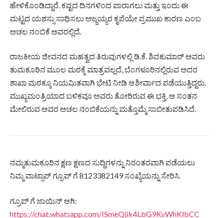
ಹೇಳಿಕೊಂಡಿದ್ದಾರೆ. ಕಷ್ಟದ ದಿನಗಳಿಂದ ಪಾರಾಗಲು ಮತ್ತು ಇಂದು ಈ
ಮಟ್ಟದ ಯಶಸ್ಸು ಸಾಧಿಸಲು ಅಜ್ಜಯ್ಯರ ಕೃಪೆಯೇ ಪ್ರಮುಖ ಕಾರಣ ಎಂಬ
ಅಚಲ ನಂಬಿಕೆ ಅವರಲ್ಲಿದೆ.
ರಾಜಕೀಯ ಜೀವನದ ಮಹತ್ವದ ತಿರುವುಗಳಲ್ಲಿ ಡಿ.ಕೆ. ಶಿವಕುಮಾರ್ ಅವರು
ತುಮಕೂರಿನ ಮೂಲ ಮಠಕ್ಕೆ ಮಾತ್ರವಲ್ಲದೆ, ಬೆಂಗಳೂರಿನಲ್ಲಿರುವ ಅದರ
ಶಾಖಾ ಮಠಕ್ಕೂ ನಿಯಮಿತವಾಗಿ ಭೇಟಿ ನೀಡಿ ಆಶೀರ್ವಾದ ಪಡೆಯುತ್ತಿದ್ದರು.
ಮುಖ್ಯಮಂತ್ರಿಯಾದ ಬಳಿಕವೂ ಅವರು ತೋರಿರುವ ಈ ಭಕ್ತಿ, ಆ ಸಂತನ
ಮೇಲಿರುವ ಅವರ ಅಚಲ ನಂಬಿಕೆಯನ್ನು ಮತ್ತೊಮ್ಮೆ ಸಾಬೀತುಪಡಿಸಿದೆ.
ನಮ್ಮತುಮಕೂರಿನ ಕ್ಷಣ ಕ್ಷಣದ ಸುದ್ದಿಗಳನ್ನು ನಿರಂತರವಾಗಿ ಪಡೆಯಲು
ನಿಮ್ಮ ವಾಟ್ಸಾಪ್ ಗ್ರೂಪ್ ಗೆ 8123382149 ಸಂಖ್ಯೆಯನ್ನು ಸೇರಿಸಿ.
ಗ್ರೂಪ್ ಗೆ ಜಾಯಿನ್ ಆಗಿ:
https://chat.whatsapp.com/ISmeQjik4LbG9KvWhKlbCC