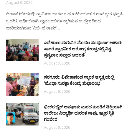
August 6, 2026
ಔರಾದ್ (ಬೀದರ್): ಗ್ರಾಮೀಣ ಭಾಗದ ಬಡ ಕುಟುಂಬಗಳಿಗೆ ಉದ್ಯೋಗ ಭದ್ರತೆ
ಒದಗಿಸಿ ಆರ್ಥಿಕವಾಗಿ ಸ್ವಾವಲಂಬಿಗಳನ್ನಾಗಿಸುವ ಉದ್ದೇಶದಿಂದ
ಜಾರಿಯಾಗಿರುವ ‘ವಿಬಿ–ಜಿ ರಾಮ್…
ಎದೆಹಾಲು ಮಗುವಿನ ಮೊದಲ ಸಂಪೂರ್ಣ ಆಹಾರ:
ಸಾಗರೆ ಪ್ರಾಥಮಿಕ ಆರೋಗ್ಯ ಕೇಂದ್ರದಲ್ಲಿ ವಿಶ್ವ
ಸ್ತನ್ಯಪಾನ ಸಪ್ತಾಹ ಆಚರಣೆ
August 6, 2026
ಸರಗೂರು: ವಿವೇಕಾನಂದ ಸ್ಮಾರಕ ಆಸ್ಪತ್ರೆಯಲ್ಲಿ
‘ಮೇಧಾ ಸುರಕ್ಷಾ ಕೇಂದ್ರ’ ಶುಭಾರಂಭ
August 6, 2026
ಭೀಕರ ಬೈಕ್ ಅಪಘಾತ: ಮರದ ತುಂಡಿಗೆ ಡಿಕ್ಕಿಯಾಗಿ
ಕಾಲೇಜು ವಿದ್ಯಾರ್ಥಿ ದುರಂತ ಸಾವು, ಇಬ್ಬರ ಸ್ಥಿತಿ
ಗಂಭೀರ
August 6, 2026