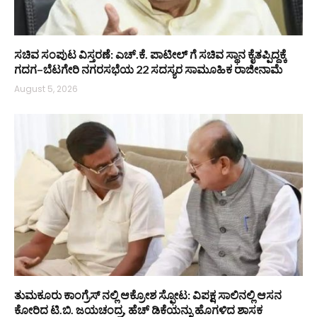
ಸಚಿವ ಸಂಪುಟ ವಿಸ್ತರಣೆ: ಎಚ್.ಕೆ. ಪಾಟೀಲ್ ಗೆ ಸಚಿವ ಸ್ಥಾನ ಕೈತಪ್ಪಿದ್ದಕ್ಕೆ
ಗದಗ–ಬೆಟಗೇರಿ ನಗರಸಭೆಯ 22 ಸದಸ್ಯರ ಸಾಮೂಹಿಕ ರಾಜೀನಾಮೆ
August 5, 2026
ತುಮಕೂರು ಕಾಂಗ್ರೆಸ್ ನಲ್ಲಿ ಆಕ್ರೋಶ ಸ್ಫೋಟ: ವಿಪಕ್ಷ ಸಾಲಿನಲ್ಲಿ ಆಸನ
ಕೋರಿದ ಟಿ.ಬಿ. ಜಯಚಂದ್ರ, ಹೆಚ್ ಡಿಕೆಯನ್ನು ಹೊಗಳಿದ ಶಾಸಕ