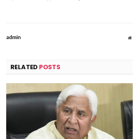
admin
Web
RELATED
POSTS