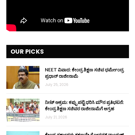
OUR PICKS
NEET ವಿವಾದ: ಕೇಂದ್ರ ಶಿಕ್ಷಣ ಸಚಿವ ಧರ್ಮೇಂದ್ರ
ಪ್ರಧಾನ್ ರಾಜೀನಾಮೆ
July 25, 2026
ನೀಟ್ ಅಕ್ರಮ: ಕಪ್ಪು ಪಟ್ಟಿ ಧರಿಸಿ ಮೌನ ಪ್ರತಿಭಟನೆ:
ಕೇಂದ್ರ ಶಿಕ್ಷಣ ಸಚಿವರ ರಾಜೀನಾಮೆಗೆ ಆಗ್ರಹ
July 21, 2026
ಕೇಂದ್ರ ಸರ್ಕಾರವು ತಕ್ಷಣವೇ ಸೋನಮ್ ವಾಂಗ್ಚುಕ್