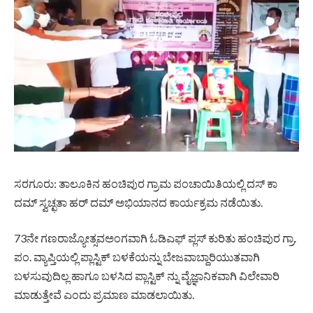
ಸರಗೂರು: ತಾಲೂಕಿನ ಹಂಚಿಪುರ ಗ್ರಾಮ ಪಂಚಾಯಿತಿಯಲ್ಲಿ ದಸ್ ಕಾ
ದಮ್ ಸ್ವಚ್ಛತಾ ಹರ್ ದಮ್ ಅಭಿಯಾನದ ಕಾರ್ಯಕ್ರಮ ನಡೆಯಿತು.
73ನೇ ಗಣರಾಜ್ಯೋತ್ಸವಅಂಗವಾಗಿ ಓಡಿಎಫ್ ಪ್ಲಸ್ ಕುರಿತು ಹಂಚಿಪುರ ಗ್ರಾ.
ಪಂ. ವ್ಯಾಪ್ತಿಯಲ್ಲಿ ಪ್ಲಾಸ್ಟಿಕ್ ಬಳಕೆಯನ್ನು ಬೇಜವಾಬ್ದಾರಿಯುತವಾಗಿ
ಬಳಸುವುದಿಲ್ಲ ಹಾಗೂ ಬಳಸಿದ ಪ್ಲಾಸ್ಟಿಕ್ ನ್ನು ವೈಜ್ಞಾನಿಕವಾಗಿ ವಿಲೇವಾರಿ
ಮಾಡುತ್ತೇವೆ ಎಂದು ಪ್ರಮಾಣ ಮಾಡಲಾಯಿತು.