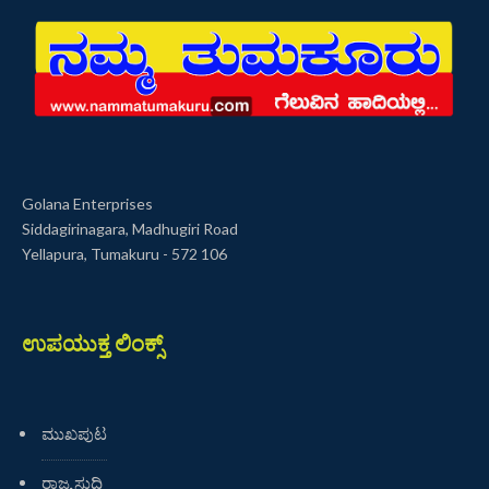
Golana Enterprises
Siddagirinagara, Madhugiri Road
Yellapura, Tumakuru - 572 106
ಉಪಯುಕ್ತ ಲಿಂಕ್ಸ್
ಮುಖಪುಟ
ರಾಜ್ಯ ಸುದ್ದಿ