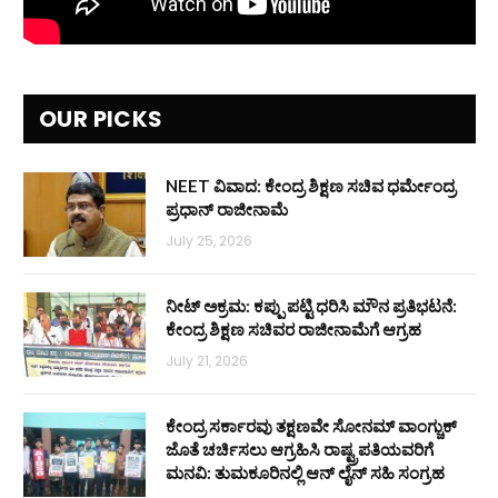
OUR PICKS
NEET ವಿವಾದ: ಕೇಂದ್ರ ಶಿಕ್ಷಣ ಸಚಿವ ಧರ್ಮೇಂದ್ರ
ಪ್ರಧಾನ್ ರಾಜೀನಾಮೆ
July 25, 2026
ನೀಟ್ ಅಕ್ರಮ: ಕಪ್ಪು ಪಟ್ಟಿ ಧರಿಸಿ ಮೌನ ಪ್ರತಿಭಟನೆ:
ಕೇಂದ್ರ ಶಿಕ್ಷಣ ಸಚಿವರ ರಾಜೀನಾಮೆಗೆ ಆಗ್ರಹ
July 21, 2026
ಕೇಂದ್ರ ಸರ್ಕಾರವು ತಕ್ಷಣವೇ ಸೋನಮ್ ವಾಂಗ್ಚುಕ್
ಜೊತೆ ಚರ್ಚಿಸಲು ಆಗ್ರಹಿಸಿ ರಾಷ್ಟ್ರಪತಿಯವರಿಗೆ
ಮನವಿ: ತುಮಕೂರಿನಲ್ಲಿ ಆನ್‌ ಲೈನ್ ಸಹಿ ಸಂಗ್ರಹ