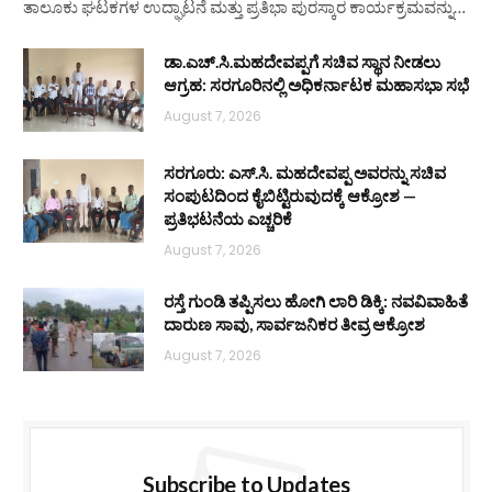
ತಾಲೂಕು ಘಟಕಗಳ ಉದ್ಘಾಟನೆ ಮತ್ತು ಪ್ರತಿಭಾ ಪುರಸ್ಕಾರ ಕಾರ್ಯಕ್ರಮವನ್ನು…
ಡಾ.ಎಚ್.ಸಿ.ಮಹದೇವಪ್ಪಗೆ ಸಚಿವ ಸ್ಥಾನ ನೀಡಲು
ಆಗ್ರಹ: ಸರಗೂರಿನಲ್ಲಿ ಅಧಿಕರ್ನಾಟಕ ಮಹಾಸಭಾ ಸಭೆ
August 7, 2026
ಸರಗೂರು: ಎಸ್.ಸಿ. ಮಹದೇವಪ್ಪ ಅವರನ್ನು ಸಚಿವ
ಸಂಪುಟದಿಂದ ಕೈಬಿಟ್ಟಿರುವುದಕ್ಕೆ ಆಕ್ರೋಶ —
ಪ್ರತಿಭಟನೆಯ ಎಚ್ಚರಿಕೆ
August 7, 2026
ರಸ್ತೆ ಗುಂಡಿ ತಪ್ಪಿಸಲು ಹೋಗಿ ಲಾರಿ ಡಿಕ್ಕಿ: ನವವಿವಾಹಿತೆ
ದಾರುಣ ಸಾವು, ಸಾರ್ವಜನಿಕರ ತೀವ್ರ ಆಕ್ರೋಶ
August 7, 2026
Subscribe to Updates