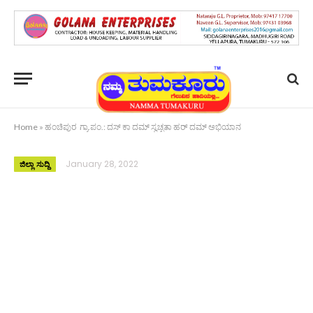
Home
»
ಹಂಚಿಪುರ ಗ್ರಾ.ಪಂ.: ದಸ್ ಕಾ ದಮ್ ಸ್ವಚ್ಛತಾ ಹರ್ ದಮ್ ಅಭಿಯಾನ
January 28, 2022
ಜಿಲ್ಲಾ ಸುದ್ದಿ