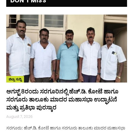
DON'T MISS
ಜಿಲ್ಲಾ ಸುದ್ದಿ
ಆಗಸ್ಟ್ 8ರಂದು ಸರಗೂರಿನಲ್ಲಿ ಹೆಚ್.ಡಿ. ಕೋಟೆ ಹಾಗೂ
ಸರಗೂರು ತಾಲೂಕು ಮಾದರ ಮಹಾಸಭಾ ಉದ್ಘಾಟನೆ
ಮತ್ತು ಪ್ರತಿಭಾ ಪುರಸ್ಕಾರ
August 7, 2026
ಸರಗೂರು: ಹೆಚ್.ಡಿ. ಕೋಟೆ ಹಾಗೂ ಸರಗೂರು ತಾಲೂಕು ಮಾದರ ಮಹಾಸಭಾ