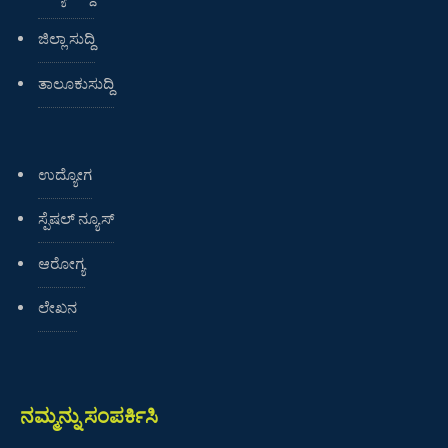
ಜಿಲ್ಲಾ ಸುದ್ದಿ
ತಾಲೂಕುಸುದ್ದಿ
ಉದ್ಯೋಗ
ಸ್ಪೆಷಲ್ ನ್ಯೂಸ್
ಆರೋಗ್ಯ
ಲೇಖನ
ನಮ್ಮನ್ನು ಸಂಪರ್ಕಿಸಿ