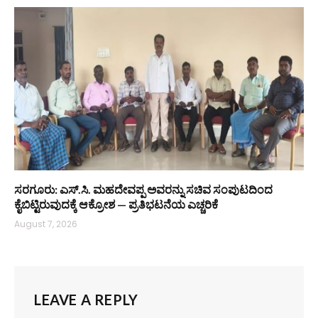
ಸರಗೂರು: ಎಸ್.ಸಿ. ಮಹದೇವಪ್ಪ ಅವರನ್ನು ಸಚಿವ ಸಂಪುಟದಿಂದ
ಕೈಬಿಟ್ಟಿರುವುದಕ್ಕೆ ಆಕ್ರೋಶ — ಪ್ರತಿಭಟನೆಯ ಎಚ್ಚರಿಕೆ
August 7, 2026
LEAVE A REPLY