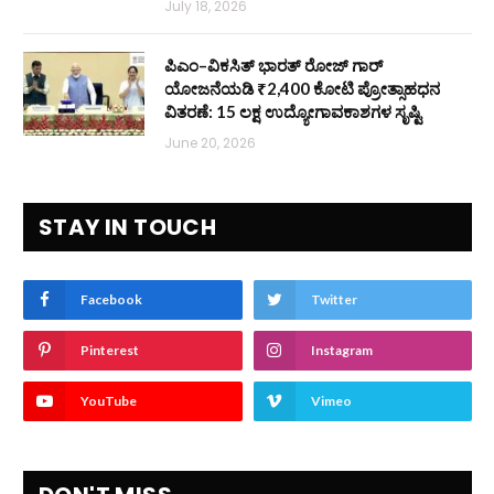
July 18, 2026
ಪಿಎಂ–ವಿಕಸಿತ್ ಭಾರತ್ ರೋಜ್‌ ಗಾರ್
ಯೋಜನೆಯಡಿ ₹2,400 ಕೋಟಿ ಪ್ರೋತ್ಸಾಹಧನ
ವಿತರಣೆ: 15 ಲಕ್ಷ ಉದ್ಯೋಗಾವಕಾಶಗಳ ಸೃಷ್ಟಿ
June 20, 2026
STAY IN TOUCH
Facebook
Twitter
Pinterest
Instagram
YouTube
Vimeo