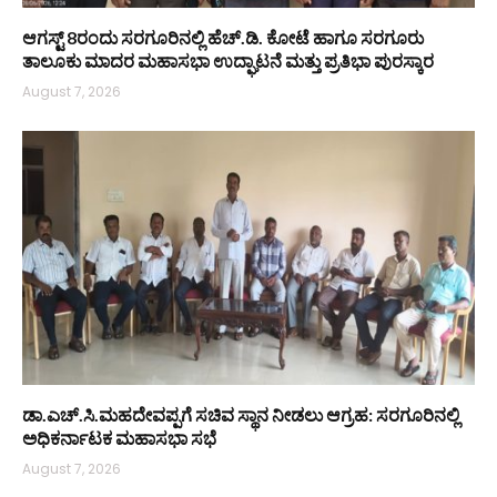
ಆಗಸ್ಟ್ 8ರಂದು ಸರಗೂರಿನಲ್ಲಿ ಹೆಚ್.ಡಿ. ಕೋಟೆ ಹಾಗೂ ಸರಗೂರು
ತಾಲೂಕು ಮಾದರ ಮಹಾಸಭಾ ಉದ್ಘಾಟನೆ ಮತ್ತು ಪ್ರತಿಭಾ ಪುರಸ್ಕಾರ
August 7, 2026
ಡಾ.ಎಚ್.ಸಿ.ಮಹದೇವಪ್ಪಗೆ ಸಚಿವ ಸ್ಥಾನ ನೀಡಲು ಆಗ್ರಹ: ಸರಗೂರಿನಲ್ಲಿ
ಅಧಿಕರ್ನಾಟಕ ಮಹಾಸಭಾ ಸಭೆ
August 7, 2026