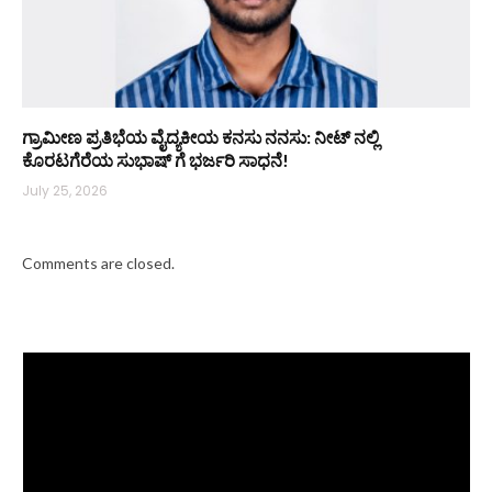
ಗ್ರಾಮೀಣ ಪ್ರತಿಭೆಯ ವೈದ್ಯಕೀಯ ಕನಸು ನನಸು: ನೀಟ್ ನಲ್ಲಿ
ಕೊರಟಗೆರೆಯ ಸುಭಾಷ್ ಗೆ ಭರ್ಜರಿ ಸಾಧನೆ!
July 25, 2026
Comments are closed.