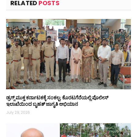
RELATED
POSTS
ಡ್ರಗ್ಸ್ ಮುಕ್ತ ಕರ್ನಾಟಕಕ್ಕೆ ಸಂಕಲ್ಪ: ಕೊರಟಗೆರೆಯಲ್ಲಿ ಪೊಲೀಸ್
ಇಲಾಖೆಯಿಂದ ಬೃಹತ್ ಜಾಗೃತಿ ಅಭಿಯಾನ
July 29, 2026