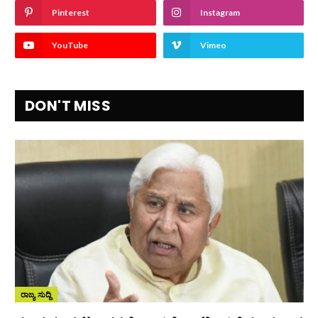
Pinterest
Instagram
YouTube
Vimeo
DON'T MISS
ರಾಜ್ಯ ಸುದ್ದಿ