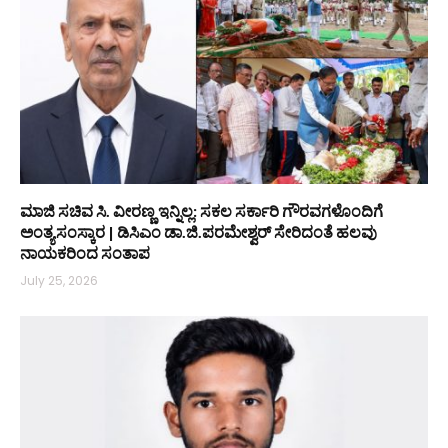
ಮಾಜಿ ಸಚಿವ ಸಿ. ವೀರಣ್ಣ ಇನ್ನಿಲ್ಲ: ಸಕಲ ಸರ್ಕಾರಿ ಗೌರವಗಳೊಂದಿಗೆ
ಅಂತ್ಯಸಂಸ್ಕಾರ | ಡಿಸಿಎಂ ಡಾ.ಜಿ.ಪರಮೇಶ್ವರ್ ಸೇರಿದಂತೆ ಹಲವು
ನಾಯಕರಿಂದ ಸಂತಾಪ
July 25, 2026