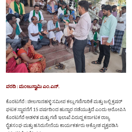
ವರದಿ : ಮಂಜುಸ್ವಾಮಿ ಎಂ.ಎನ್.
ಕೊರಟಗೆರೆ : ಚೀಲಗಾನಹಳ್ಳಿ ಸಮೀಪ ಕಲ್ಲು ಗಣಿಗಾರಿಕೆ ಮತ್ತು ಜಲ್ಲಿ ಕ್ರಷರ್
ಘಟಕ ಸ್ಥಾಪನೆಗೆ 15 ವರ್ಷದಿಂದ ಹುನ್ನಾರ ನಡೆಯುತ್ತಿದೆ ಎಂದು ಆರೋಪಿಸಿ
ಕೊರಟಗೆರೆ ಆಡಳಿತ ಮತ್ತು ಗಣಿ ಇಲಾಖೆ ವಿರುದ್ದ ಕರ್ನಾಟಕ ರಾಜ್ಯ
ರೈತಸಂಘ ಮತ್ತು ಹಸಿರುಸೇನೆಯ ಕಾರ್ಯಕರ್ತರು ಆಕ್ರೋಶ ವ್ಯಕ್ತಪಡಿಸಿ