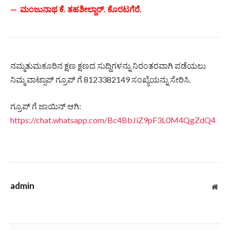
— ಮಂಜುನಾಥ ಕೆ. ತಹಶೀಲ್ದಾರ್. ಕೊರಟಗೆರೆ.
ನಮ್ಮತುಮಕೂರಿನ ಕ್ಷಣ ಕ್ಷಣದ ಸುದ್ದಿಗಳನ್ನು ನಿರಂತರವಾಗಿ ಪಡೆಯಲು
ನಿಮ್ಮ ವಾಟ್ಸಾಪ್ ಗ್ರೂಪ್ ಗೆ 8123382149 ಸಂಖ್ಯೆಯನ್ನು ಸೇರಿಸಿ.
ಗ್ರೂಪ್ ಗೆ ಜಾಯಿನ್ ಆಗಿ:
https://chat.whatsapp.com/Bc4BbJiZ9pF3L0M4QgZdQ4
admin
Web