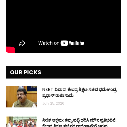
OUR PICKS
NEET ವಿವಾದ: ಕೇಂದ್ರ ಶಿಕ್ಷಣ ಸಚಿವ ಧರ್ಮೇಂದ್ರ
ಪ್ರಧಾನ್ ರಾಜೀನಾಮೆ
July 25, 2026
ನೀಟ್ ಅಕ್ರಮ: ಕಪ್ಪು ಪಟ್ಟಿ ಧರಿಸಿ ಮೌನ ಪ್ರತಿಭಟನೆ:
ಕೇಂದ್ರ ಶಿಕ್ಷಣ ಸಚಿವರ ರಾಜೀನಾಮೆಗೆ ಆಗ್ರಹ