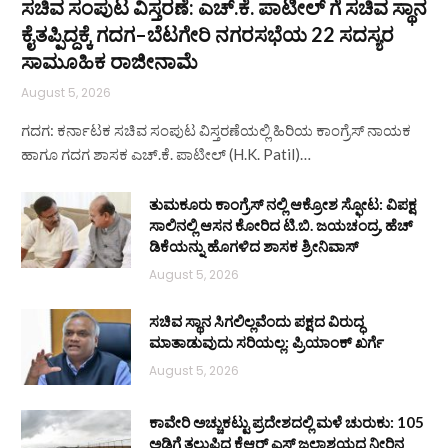
ಸಚಿವ ಸಂಪುಟ ವಿಸ್ತರಣೆ: ಎಚ್.ಕೆ. ಪಾಟೀಲ್ ಗೆ ಸಚಿವ ಸ್ಥಾನ
ಕೈತಪ್ಪಿದ್ದಕ್ಕೆ ಗದಗ–ಬೆಟಗೇರಿ ನಗರಸಭೆಯ 22 ಸದಸ್ಯರ
ಸಾಮೂಹಿಕ ರಾಜೀನಾಮೆ
August 5, 2026
ಗದಗ: ಕರ್ನಾಟಕ ಸಚಿವ ಸಂಪುಟ ವಿಸ್ತರಣೆಯಲ್ಲಿ ಹಿರಿಯ ಕಾಂಗ್ರೆಸ್ ನಾಯಕ
ಹಾಗೂ ಗದಗ ಶಾಸಕ ಎಚ್.ಕೆ. ಪಾಟೀಲ್ (H.K. Patil)…
ತುಮಕೂರು ಕಾಂಗ್ರೆಸ್ ನಲ್ಲಿ ಆಕ್ರೋಶ ಸ್ಫೋಟ: ವಿಪಕ್ಷ
ಸಾಲಿನಲ್ಲಿ ಆಸನ ಕೋರಿದ ಟಿ.ಬಿ. ಜಯಚಂದ್ರ, ಹೆಚ್
ಡಿಕೆಯನ್ನು ಹೊಗಳಿದ ಶಾಸಕ ಶ್ರೀನಿವಾಸ್
August 5, 2026
ಸಚಿವ ಸ್ಥಾನ ಸಿಗಲಿಲ್ಲವೆಂದು ಪಕ್ಷದ ವಿರುದ್ಧ
ಮಾತಾಡುವುದು ಸರಿಯಲ್ಲ: ಪ್ರಿಯಾಂಕ್ ಖರ್ಗೆ
August 5, 2026
ಕಾವೇರಿ ಅಚ್ಚುಕಟ್ಟು ಪ್ರದೇಶದಲ್ಲಿ ಮಳೆ ಚುರುಕು: 105
ಅಡಿಗೆ ತಲುಪಿದ ಕೆಆರ್ ಎಸ್ ಜಲಾಶಯದ ನೀರಿನ