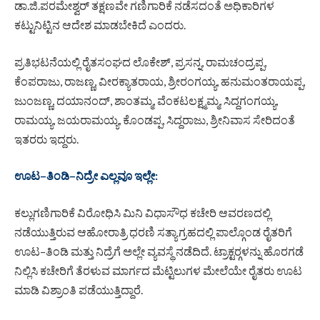
ಡಾ.ಜಿ.ಪರಮೇಶ್ವರ್ ತಕ್ಷಣವೇ ಗಣಿಗಾರಿಕೆ ನಡೆಸದಂತೆ ಅಧಿಕಾರಿಗಳ
ಕಟ್ಟುನಿಟ್ಟಿನ ಆದೇಶ ಮಾಡಬೇಕಿದೆ ಎಂದರು.
ಪ್ರತಿಭಟನೆಯಲ್ಲಿ ರೈತಸಂಘದ ಲೊಕೇಶ್, ಪ್ರಸನ್ನ, ರಾಮಚಂದ್ರಪ್ಪ,
ಕೆಂಪರಾಜು, ರಾಜಣ್ಣ, ವೀರಕ್ಯಾತರಾಯ, ಶ್ರೀರಂಗಯ್ಯ, ಹನುಮಂತರಾಯಪ್ಪ,
ಜುಂಜಣ್ಣ, ದಯಾನಂದ್, ಶಾಂತಮ್ಮ, ವೆಂಕಟಲಕ್ಷ್ಮಮ್ಮ, ಸಿದ್ದಗಂಗಯ್ಯ,
ರಾಮಯ್ಯ, ಜಯರಾಮಯ್ಯ, ಕೊಂಡಪ್ಪ, ಸಿದ್ದರಾಜು, ಶ್ರೀನಿವಾಸ ಸೇರಿದಂತೆ
ಇತರರು ಇದ್ದರು.
ಊಟ–ತಿಂಡಿ–ನಿದ್ರೇ ಎಲ್ಲವೂ ಇಲ್ಲೇ:
ಕಲ್ಲುಗಣಿಗಾರಿಕೆ ವಿರೋಧಿಸಿ ಮಿನಿ ವಿಧಾಸೌಧ ಕಚೇರಿ ಆವರಣದಲ್ಲಿ
ನಡೆಯುತ್ತಿರುವ ಆಹೋರಾತ್ರಿ ಧರಣಿ ಸತ್ಯಾಗ್ರಹದಲ್ಲಿ ಪಾಲ್ಗೊಂಡ ರೈತರಿಗೆ
ಊಟ–ತಿಂಡಿ ಮತ್ತು ನಿದ್ರೆಗೆ ಅಲ್ಲೇ ವ್ಯವಸ್ಥೆ ನಡೆದಿದೆ. ಟ್ರಾಕ್ಟರ್‍ಗಳನ್ನು ಹೊರಗಡೆ
ನಿಲ್ಲಿಸಿ ಕಚೇರಿಗೆ ತೆರಳುವ ಮಾರ್ಗದ ಮೆಟ್ಟಿಲುಗಳ ಮೇಲೆಯೇ ರೈತರು ಊಟ
ಮಾಡಿ ವಿಶ್ರಾಂತಿ ಪಡೆಯುತ್ತಿದ್ದಾರೆ.