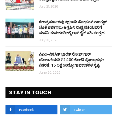
July 21, 2026
ಕೇಂದ್ರ ಸರ್ಕಾರವು ತಕ್ಷಣವೇ ಸೋನಮ್ ವಾಂಗ್ಚುಕ್
ಜೊತೆ ಚರ್ಚಿಸಲು ಆಗ್ರಹಿಸಿ ರಾಷ್ಟ್ರಪತಿಯವರಿಗೆ
ಮನವಿ: ತುಮಕೂರಿನಲ್ಲಿ ಆನ್‌ ಲೈನ್ ಸಹಿ ಸಂಗ್ರಹ
July 18, 2026
ಪಿಎಂ–ವಿಕಸಿತ್ ಭಾರತ್ ರೋಜ್‌ ಗಾರ್
ಯೋಜನೆಯಡಿ ₹2,400 ಕೋಟಿ ಪ್ರೋತ್ಸಾಹಧನ
ವಿತರಣೆ: 15 ಲಕ್ಷ ಉದ್ಯೋಗಾವಕಾಶಗಳ ಸೃಷ್ಟಿ
June 20, 2026
STAY IN TOUCH
Facebook
Twitter