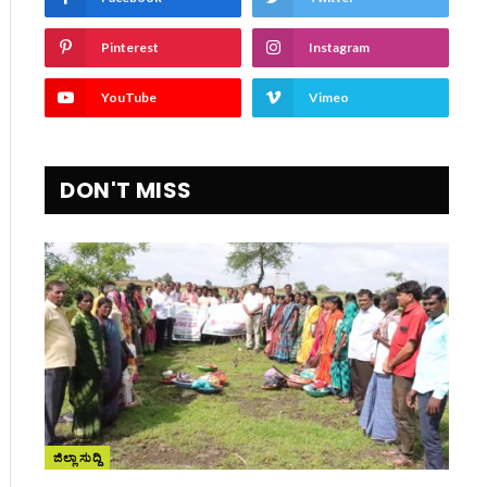
Pinterest
Instagram
YouTube
Vimeo
DON'T MISS
ite
ಜಿಲ್ಲಾ ಸುದ್ದಿ