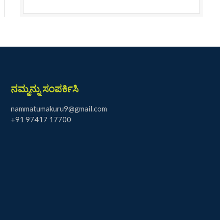
ನಮ್ಮನ್ನು ಸಂಪರ್ಕಿಸಿ
nammatumakuru9@gmail.com
+91 97417 17700