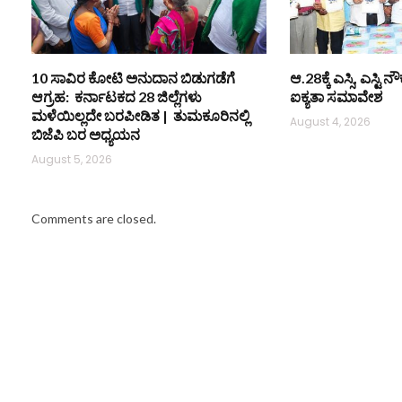
10 ಸಾವಿರ ಕೋಟಿ ಅನುದಾನ ಬಿಡುಗಡೆಗೆ
ಆ.28ಕ್ಕೆ ಎಸ್ಸಿ, ಎಸ್ಟ
ಆಗ್ರಹ: ಕರ್ನಾಟಕದ 28 ಜಿಲ್ಲೆಗಳು
ಐಕ್ಯತಾ ಸಮಾವೇಶ
ಮಳೆಯಿಲ್ಲದೇ ಬರಪೀಡಿತ | ತುಮಕೂರಿನಲ್ಲಿ
August 4, 2026
ಬಿಜೆಪಿ ಬರ ಅಧ್ಯಯನ
August 5, 2026
Comments are closed.