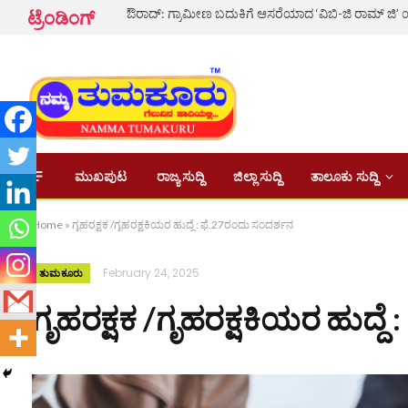
ಟ್ರೆಂಡಿಂಗ್
ಮುಖಪುಟ
ರಾಜ್ಯ ಸುದ್ದಿ
ಜಿಲ್ಲಾ ಸುದ್ದಿ
ತಾಲೂಕು ಸುದ್ದಿ
Home
»
ಗೃಹರಕ್ಷಕ /ಗೃಹರಕ್ಷಕಿಯರ ಹುದ್ದೆ : ಫೆ.27ರಂದು ಸಂದರ್ಶನ
February 24, 2025
ತುಮಕೂರು
ಗೃಹರಕ್ಷಕ /ಗೃಹರಕ್ಷಕಿಯರ ಹುದ್ದೆ