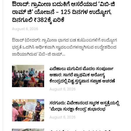
ಔರಾದ್: ಗ್ರಾಮೀಣ ಬದುಕಿಗೆ ಆಸರೆಯಾದ ‘ವಿಬಿ-ಜಿ
ರಾಮ್ ಜಿ’ ಯೋಜನೆ – 125 ದಿನಗಳ ಉದ್ಯೋಗ,
ದಿನಗೂಲಿ ₹382ಕ್ಕೆ ಏರಿಕೆ
August 6, 2026
ಔರಾದ್ (ಬೀದರ್): ಗ್ರಾಮೀಣ ಭಾಗದ ಬಡ ಕುಟುಂಬಗಳಿಗೆ ಉದ್ಯೋಗ
ಭದ್ರತೆ ಒದಗಿಸಿ ಆರ್ಥಿಕವಾಗಿ ಸ್ವಾವಲಂಬಿಗಳನ್ನಾಗಿಸುವ ಉದ್ದೇಶದಿಂದ
ಜಾರಿಯಾಗಿರುವ ‘ವಿಬಿ–ಜಿ ರಾಮ್…
ಎದೆಹಾಲು ಮಗುವಿನ ಮೊದಲ ಸಂಪೂರ್ಣ
ಆಹಾರ: ಸಾಗರೆ ಪ್ರಾಥಮಿಕ ಆರೋಗ್ಯ
ಕೇಂದ್ರದಲ್ಲಿ ವಿಶ್ವ ಸ್ತನ್ಯಪಾನ ಸಪ್ತಾಹ ಆಚರಣೆ
August 6, 2026
ಸರಗೂರು: ವಿವೇಕಾನಂದ ಸ್ಮಾರಕ ಆಸ್ಪತ್ರೆಯಲ್ಲಿ
‘ಮೇಧಾ ಸುರಕ್ಷಾ ಕೇಂದ್ರ’ ಶುಭಾರಂಭ
August 6, 2026