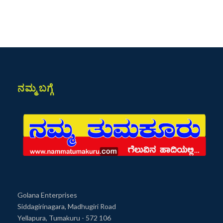
ನಮ್ಮ ಬಗ್ಗೆ
Golana Enterprises
Siddagirinagara, Madhugiri Road
Yellapura, Tumakuru - 572 106