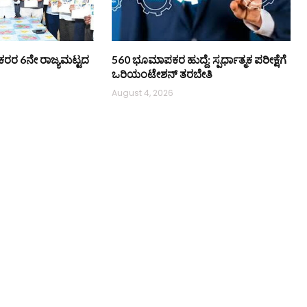
ಿ ನೌಕರರ 6ನೇ ರಾಜ್ಯಮಟ್ಟದ
560 ಭೂಮಾಪಕರ ಹುದ್ದೆ: ಸ್ಪರ್ಧಾತ್ಮಕ ಪರೀಕ್ಷೆಗೆ
ಒರಿಯಂಟೇಶನ್ ತರಬೇತಿ
August 4, 2026