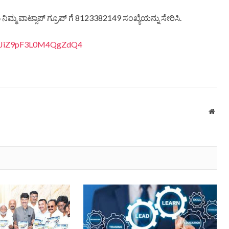
ಿಮ್ಮ ವಾಟ್ಸಾಪ್ ಗ್ರೂಪ್ ಗೆ 8123382149 ಸಂಖ್ಯೆಯನ್ನು ಸೇರಿಸಿ.
4BbJiZ9pF3L0M4QgZdQ4
Webs