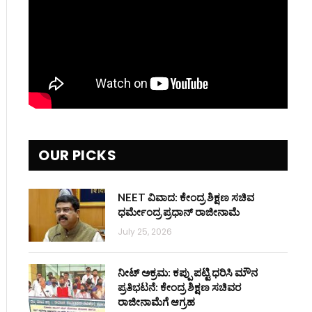
OUR PICKS
NEET ವಿವಾದ: ಕೇಂದ್ರ ಶಿಕ್ಷಣ ಸಚಿವ
ಧರ್ಮೇಂದ್ರ ಪ್ರಧಾನ್ ರಾಜೀನಾಮೆ
July 25, 2026
ನೀಟ್ ಅಕ್ರಮ: ಕಪ್ಪು ಪಟ್ಟಿ ಧರಿಸಿ ಮೌನ
ಪ್ರತಿಭಟನೆ: ಕೇಂದ್ರ ಶಿಕ್ಷಣ ಸಚಿವರ
ರಾಜೀನಾಮೆಗೆ ಆಗ್ರಹ