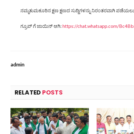
ನಮ್ಮತುಮಕೂರಿನ ಕ್ಷಣ ಕ್ಷಣದ ಸುದ್ದಿಗಳನ್ನು ನಿರಂತರವಾಗಿ ಪಡೆಯಲು ನ
ಗ್ರೂಪ್ ಗೆ ಜಾಯಿನ್ ಆಗಿ:
https://chat.whatsapp.com/Bc
admin
RELATED
POSTS