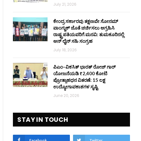
July 21, 2026
ಕೇಂದ್ರ ಸರ್ಕಾರವು ತಕ್ಷಣವೇ ಸೋನಮ್
ವಾಂಗ್ಚುಕ್ ಜೊತೆ ಚರ್ಚಿಸಲು ಆಗ್ರಹಿಸಿ
ರಾಷ್ಟ್ರಪತಿಯವರಿಗೆ ಮನವಿ: ತುಮಕೂರಿನಲ್ಲಿ
ಆನ್‌ ಲೈನ್ ಸಹಿ ಸಂಗ್ರಹ
July 18, 2026
ಪಿಎಂ–ವಿಕಸಿತ್ ಭಾರತ್ ರೋಜ್‌ ಗಾರ್
ಯೋಜನೆಯಡಿ ₹2,400 ಕೋಟಿ
ಪ್ರೋತ್ಸಾಹಧನ ವಿತರಣೆ: 15 ಲಕ್ಷ
ಉದ್ಯೋಗಾವಕಾಶಗಳ ಸೃಷ್ಟಿ
June 20, 2026
STAY IN TOUCH
Facebook
Twitter