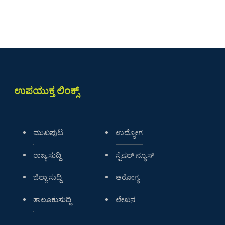
ಉಪಯುಕ್ತ ಲಿಂಕ್ಸ್
ಮುಖಪುಟ
ಉದ್ಯೋಗ
ರಾಜ್ಯ ಸುದ್ದಿ
ಸ್ಪೆಷಲ್ ನ್ಯೂಸ್
ಜಿಲ್ಲಾ ಸುದ್ದಿ
ಆರೋಗ್ಯ
ತಾಲೂಕುಸುದ್ದಿ
ಲೇಖನ