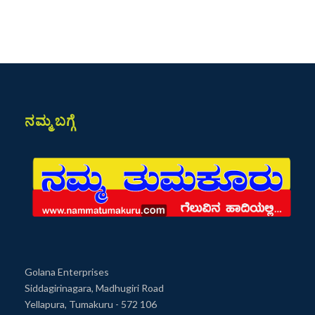
ನಮ್ಮ ಬಗ್ಗೆ
Golana Enterprises
Siddagirinagara, Madhugiri Road
Yellapura, Tumakuru - 572 106