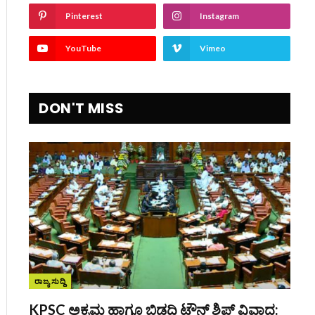
Pinterest
Instagram
YouTube
Vimeo
DON'T MISS
ರಾಜ್ಯ ಸುದ್ದಿ
KPSC ಅಕ್ರಮ ಹಾಗೂ ಬಿಡದಿ ಟೌನ್‌ ಶಿಪ್ ವಿವಾದ: