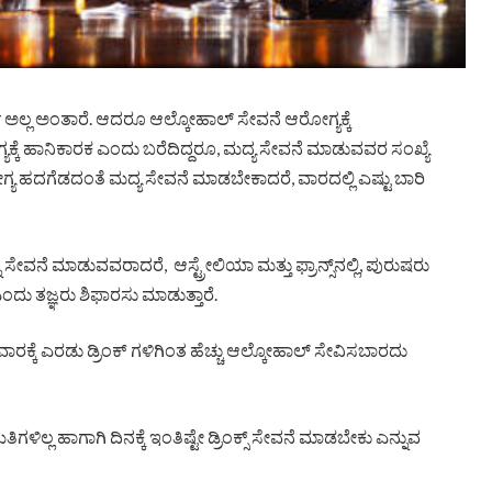
 ಅಲ್ಲ ಅಂತಾರೆ. ಆದರೂ ಆಲ್ಕೋಹಾಲ್ ಸೇವನೆ ಆರೋಗ್ಯಕ್ಕೆ
ೆ ಹಾನಿಕಾರಕ ಎಂದು ಬರೆದಿದ್ದರೂ, ಮದ್ಯ ಸೇವನೆ ಮಾಡುವವರ ಸಂಖ್ಯೆ
ಗ್ಯ ಹದಗೆಡದಂತೆ ಮದ್ಯ ಸೇವನೆ ಮಾಡಬೇಕಾದರೆ, ವಾರದಲ್ಲಿ ಎಷ್ಟು ಬಾರಿ
ವನೆ ಮಾಡುವವರಾದರೆ, ಆಸ್ಟ್ರೇಲಿಯಾ ಮತ್ತು ಫ್ರಾನ್ಸ್‌ನಲ್ಲಿ, ಪುರುಷರು
 ಎಂದು ತಜ್ಞರು ಶಿಫಾರಸು ಮಾಡುತ್ತಾರೆ.
ಕ್ಕೆ ಎರಡು ಡ್ರಿಂಕ್‌ ಗಳಿಗಿಂತ ಹೆಚ್ಚು ಆಲ್ಕೋಹಾಲ್ ಸೇವಿಸಬಾರದು
ಿಲ್ಲ ಹಾಗಾಗಿ ದಿನಕ್ಕೆ ಇಂತಿಷ್ಟೇ ಡ್ರಿಂಕ್ಸ್ ಸೇವನೆ ಮಾಡಬೇಕು ಎನ್ನುವ