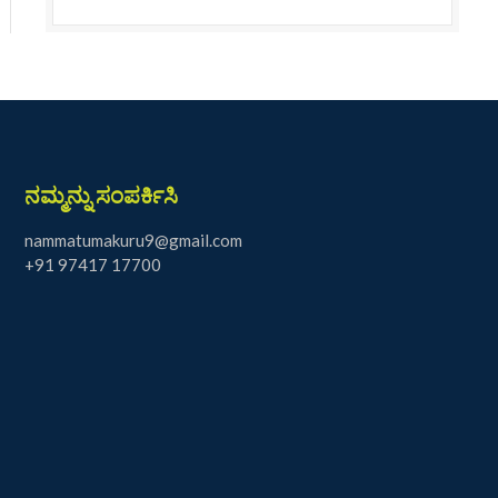
ನಮ್ಮನ್ನು ಸಂಪರ್ಕಿಸಿ
nammatumakuru9@gmail.com
+91 97417 17700