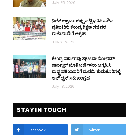
July 25, 2026
ನೀಟ್ ಅಕ್ರಮ: ಕಪ್ಪು ಪಟ್ಟಿ ಧರಿಸಿ ಮೌನ
ಪ್ರತಿಭಟನೆ: ಕೇಂದ್ರ ಶಿಕ್ಷಣ ಸಚಿವರ
ರಾಜೀನಾಮೆಗೆ ಆಗ್ರಹ
July 21, 2026
ಕೇಂದ್ರ ಸರ್ಕಾರವು ತಕ್ಷಣವೇ ಸೋನಮ್
ವಾಂಗ್ಚುಕ್ ಜೊತೆ ಚರ್ಚಿಸಲು ಆಗ್ರಹಿಸಿ
ರಾಷ್ಟ್ರಪತಿಯವರಿಗೆ ಮನವಿ: ತುಮಕೂರಿನಲ್ಲಿ
ಆನ್‌ ಲೈನ್ ಸಹಿ ಸಂಗ್ರಹ
July 18, 2026
STAY IN TOUCH
Facebook
Twitter