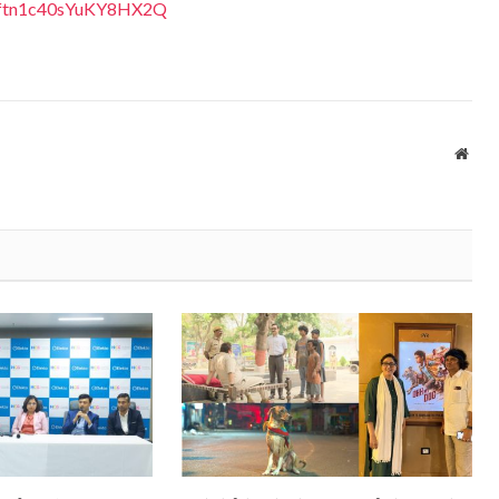
Feftn1c40sYuKY8HX2Q
Webs