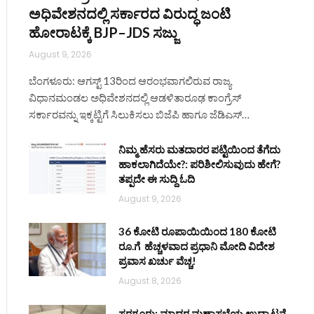
ಅಧಿವೇಶನದಲ್ಲಿ ಸರ್ಕಾರದ ವಿರುದ್ಧ ಜಂಟಿ
ಹೋರಾಟಕ್ಕೆ BJP–JDS ಸಜ್ಜು
August 9, 2026
ಬೆಂಗಳೂರು: ಆಗಸ್ಟ್ 13ರಿಂದ ಆರಂಭವಾಗಲಿರುವ ರಾಜ್ಯ
ವಿಧಾನಮಂಡಲ ಅಧಿವೇಶನದಲ್ಲಿ ಆಡಳಿತಾರೂಢ ಕಾಂಗ್ರೆಸ್
ite
ಸರ್ಕಾರವನ್ನು ಇಕ್ಕಟ್ಟಿಗೆ ಸಿಲುಕಿಸಲು ಬಿಜೆಪಿ ಹಾಗೂ ಜೆಡಿಎಸ್…
ನಿಮ್ಮ ಹೆಸರು ಮತದಾರರ ಪಟ್ಟಿಯಿಂದ ತೆಗೆದು
ಹಾಕಲಾಗಿದೆಯೇ?: ಪರಿಶೀಲಿಸುವುದು ಹೇಗೆ?
ತಪ್ಪದೇ ಈ ಸುದ್ದಿ ಓದಿ
August 9, 2026
36 ಕೋಟಿ ರೂಪಾಯಿಯಿಂದ 180 ಕೋಟಿ
ರೂ.ಗೆ ಹೆಚ್ಚಳವಾದ ಪ್ರಧಾನಿ ಮೋದಿ ವಿದೇಶ
ಪ್ರವಾಸ ಖರ್ಚು ವೆಚ್ಚ!
August 8, 2026
ಸರಗೂರು: ಮಾದರ ಮಹಾಸಭೆಯ ಉದ್ಘಾಟನೆ