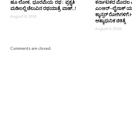
ಹೂ ಲೋಕ, ಭೂರಮೆಯ ರಥ : ಪ್ರಕೃತಿ
ಕರ್ನಾಟಕದ ಮೊದಲ ಎಲ
ಮಡಿಲಲ್ಲಿ ಚೆಲುವಿನ ರಥಯಾತ್ರೆ ವಾಹ್..!
ಎಂಆರ್–ಲೈನಾಕ್ ಯ
ಕ್ಯಾನ್ಸರ್ ರೋಗಿಗಳಿಗೆ 
August 8, 2026
ಅತ್ಯಾಧುನಿಕ ಚಿಕಿತ್ಸೆ
August 6, 2026
Comments are closed.