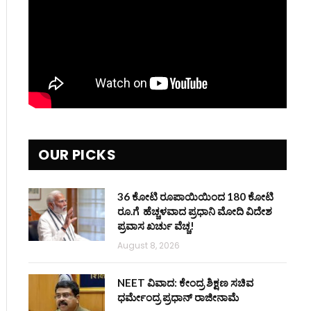
OUR PICKS
36 ಕೋಟಿ ರೂಪಾಯಿಯಿಂದ 180 ಕೋಟಿ
ರೂ.ಗೆ ಹೆಚ್ಚಳವಾದ ಪ್ರಧಾನಿ ಮೋದಿ ವಿದೇಶ
ಪ್ರವಾಸ ಖರ್ಚು ವೆಚ್ಚ!
August 8, 2026
NEET ವಿವಾದ: ಕೇಂದ್ರ ಶಿಕ್ಷಣ ಸಚಿವ
ಧರ್ಮೇಂದ್ರ ಪ್ರಧಾನ್ ರಾಜೀನಾಮೆ