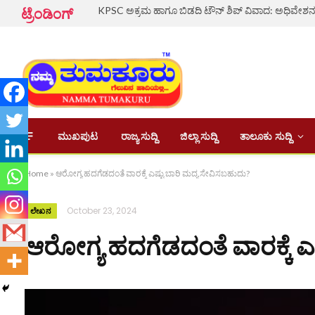
ಟ್ರೆಂಡಿಂಗ್
ಮುಖಪುಟ
ರಾಜ್ಯ ಸುದ್ದಿ
ಜಿಲ್ಲಾ ಸುದ್ದಿ
ತಾಲೂಕು ಸುದ್ದಿ
Home
»
ಆರೋಗ್ಯ ಹದಗೆಡದಂತೆ ವಾರಕ್ಕೆ ಎಷ್ಟು ಬಾರಿ ಮದ್ಯ ಸೇವಿಸಬಹುದು?
October 23, 2024
ಲೇಖನ
ಆರೋಗ್ಯ ಹದಗೆಡದಂತೆ ವಾರಕ್ಕೆ ಎ