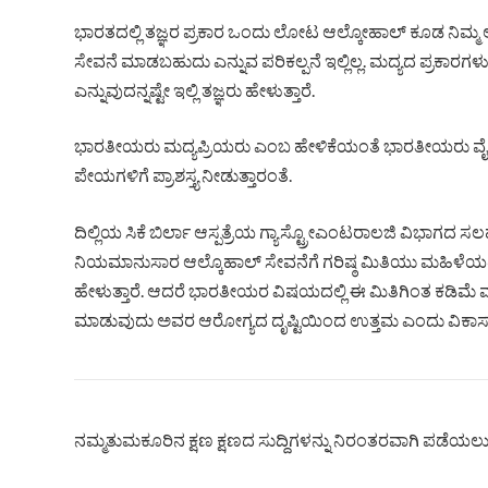
ಭಾರತದಲ್ಲಿ ತಜ್ಞರ ಪ್ರಕಾರ ಒಂದು ಲೋಟ ಆಲ್ಕೋಹಾಲ್ ಕೂಡ ನಿಮ್ಮ ಆರೋ
ಸೇವನೆ ಮಾಡಬಹುದು ಎನ್ನುವ ಪರಿಕಲ್ಪನೆ ಇಲ್ಲಿಲ್ಲ. ಮದ್ಯದ ಪ್ರಕಾರಗಳು
ಎನ್ನುವುದನ್ನಷ್ಟೇ ಇಲ್ಲಿ ತಜ್ಞರು ಹೇಳುತ್ತಾರೆ.
ಭಾರತೀಯರು ಮದ್ಯಪ್ರಿಯರು ಎಂಬ ಹೇಳಿಕೆಯಂತೆ ಭಾರತೀಯರು ವೈನ್, ವ
ಪೇಯಗಳಿಗೆ ಪ್ರಾಶಸ್ತ್ಯ ನೀಡುತ್ತಾರಂತೆ.
ದಿಲ್ಲಿಯ ಸಿಕೆ ಬಿರ್ಲಾ ಆಸ್ಪತ್ರೆಯ ಗ್ಯಾಸ್ಟ್ರೋಎಂಟರಾಲಜಿ ವಿಭಾಗದ ಸ
ನಿಯಮಾನುಸಾರ ಆಲ್ಕೊಹಾಲ್ ಸೇವನೆಗೆ ಗರಿಷ್ಠ ಮಿತಿಯು ಮಹಿಳೆಯರಿಗೆ ದಿ
ಹೇಳುತ್ತಾರೆ. ಆದರೆ ಭಾರತೀಯರ ವಿಷಯದಲ್ಲಿ ಈ ಮಿತಿಗಿಂತ ಕಡಿಮೆ 
ಮಾಡುವುದು ಅವರ ಆರೋಗ್ಯದ ದೃಷ್ಟಿಯಿಂದ ಉತ್ತಮ ಎಂದು ವಿಕಾಸ್ ಸ
ನಮ್ಮತುಮಕೂರಿನ ಕ್ಷಣ ಕ್ಷಣದ ಸುದ್ದಿಗಳನ್ನು ನಿರಂತರವಾಗಿ ಪಡೆಯಲು ನ