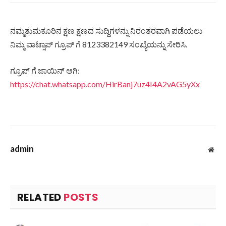
ನಮ್ಮತುಮಕೂರಿನ ಕ್ಷಣ ಕ್ಷಣದ ಸುದ್ದಿಗಳನ್ನು ನಿರಂತರವಾಗಿ ಪಡೆಯಲು
ನಿಮ್ಮ ವಾಟ್ಸಾಪ್ ಗ್ರೂಪ್ ಗೆ 8123382149 ಸಂಖ್ಯೆಯನ್ನು ಸೇರಿಸಿ.
ಗ್ರೂಪ್ ಗೆ ಜಾಯಿನ್ ಆಗಿ:
https://chat.whatsapp.com/HirBanj7uz4I4A2vAG5yXx
admin
Web
RELATED
POSTS