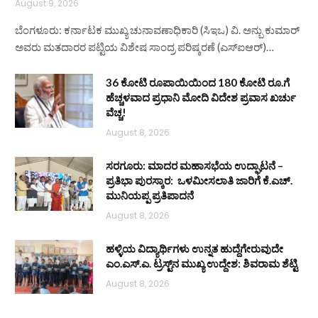
August 9, 2026
ಬೆಂಗಳೂರು: ಕರ್ನಾಟಕ ಮುಖ್ಯ ಚುನಾವಣಾಧಿಕಾರಿ (ಸಿಇಒ) ವಿ. ಅನ್ಬು ಕುಮಾರ್
ಅವರು ಮತದಾರರ ಪಟ್ಟಿಯ ವಿಶೇಷ ಸಾಂದ್ರ ಪರಿಷ್ಕರಣೆ (ಎಸ್‌ಐಆರ್)…
36 ಕೋಟಿ ರೂಪಾಯಿಯಿಂದ 180 ಕೋಟಿ ರೂ.ಗೆ
ಹೆಚ್ಚಳವಾದ ಪ್ರಧಾನಿ ಮೋದಿ ವಿದೇಶ ಪ್ರವಾಸ ಖರ್ಚು
ವೆಚ್ಚ!
August 8, 2026
ಸರಗೂರು: ಮಾದರ ಮಹಾಸಭೆಯ ಉದ್ಘಾಟನೆ –
ಪ್ರತಿಭಾ ಪುರಸ್ಕಾರ: ಒಳಮೀಸಲಾತಿ ಜಾರಿಗೆ ಕೆ.ಎಚ್.
ಮುನಿಯಪ್ಪ ಪ್ರತಿಪಾದನೆ
August 8, 2026
ಹಳ್ಳಿಯ ವಿದ್ಯಾರ್ಥಿಗಳು ಉನ್ನತ ಹುದ್ದೆಗೇರುವುದೇ
ಎಂ.ಎಸ್.ಎ. ಟ್ರಸ್ಟ್‌ನ ಮುಖ್ಯ ಉದ್ದೇಶ: ಶಿವರಾಮ ಶೆಟ್ಟಿ
August 8, 2026