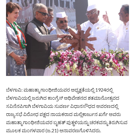
ಬೆಳಗಾವಿ: ಮಹಾತ್ಮಾ ಗಾಂಧೀಜಿಯವರ ಅಧ್ಯಕ್ಷತೆಯಲ್ಲಿ 1924ರಲ್ಲಿ
ಬೆಳಗಾವಿಯಲ್ಲಿ ಜರುಗಿದ ಕಾಂಗ್ರೆಸ್ ಅಧಿವೇಶನದ ಶತಮಾನೋತ್ಸವದ
ಸವಿನೆನಪಿಗಾಗಿ‌ ಬೆಳಗಾವಿಯ ಸುವರ್ಣ ವಿಧಾನಸೌಧದ ಆವರಣದಲ್ಲಿ
ರಾಜ್ಯಸಭೆ ವಿರೋಧ ಪಕ್ಷದ ನಾಯಕರಾದ ಮಲ್ಲಿಕಾರ್ಜುನ ಖರ್ಗೆ ಅವರು
ಮಹಾತ್ಮಾ ಗಾಂಧೀಜಿಯವರ ಬೃಹತ್ ಪುತ್ಥಳಿಯನ್ನು ಚರಕವನ್ಮು ತಿರುಗಿಸುವ
ಮೂಲಕ ಮಂಗಳವಾರ (ಜ.21) ಅನಾವರಣಗೊಳಿಸಿದರು.