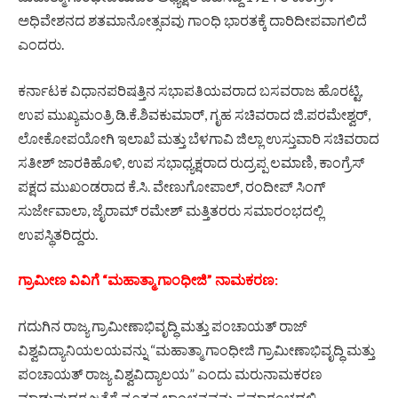
ಅಧಿವೇಶನದ ಶತಮಾನೋತ್ಸವವು ಗಾಂಧಿ ಭಾರತಕ್ಕೆ ದಾರಿದೀಪವಾಗಲಿದೆ
ಎಂದರು.
ಕರ್ನಾಟಕ ವಿಧಾನಪರಿಷತ್ತಿನ ಸಭಾಪತಿಯವರಾದ ಬಸವರಾಜ ಹೊರಟ್ಟಿ,
ಉಪ ಮುಖ್ಯಮಂತ್ರಿ ಡಿ.ಕೆ.ಶಿವಕುಮಾರ್, ಗೃಹ ಸಚಿವರಾದ ಜಿ.ಪರಮೇಶ್ವರ್,
ಲೋಕೋಪಯೋಗಿ ಇಲಾಖೆ ಮತ್ತು ಬೆಳಗಾವಿ ಜಿಲ್ಲಾ ಉಸ್ತುವಾರಿ ಸಚಿವರಾದ
ಸತೀಶ್ ಜಾರಕಿಹೊಳಿ, ಉಪ ಸಭಾಧ್ಯಕ್ಷರಾದ ರುದ್ರಪ್ಪ ಲಮಾಣಿ, ಕಾಂಗ್ರೆಸ್
ಪಕ್ಷದ ಮುಖಂಡರಾದ ಕೆ.ಸಿ. ವೇಣುಗೋಪಾಲ್, ರಂದೀಪ್ ಸಿಂಗ್
ಸುರ್ಜೇವಾಲಾ, ಜೈರಾಮ್ ರಮೇಶ್ ಮತ್ತಿತರರು ಸಮಾರಂಭದಲ್ಲಿ
ಉಪಸ್ಥಿತರಿದ್ದರು.
ಗ್ರಾಮೀಣ ವಿವಿಗೆ “ಮಹಾತ್ಮಾ‌ ಗಾಂಧೀಜಿ” ನಾಮಕರಣ:
ಗದುಗಿನ ರಾಜ್ಯ ಗ್ರಾಮೀಣಾಭಿವೃದ್ಧಿ ಮತ್ತು ಪಂಚಾಯತ್ ರಾಜ್
ವಿಶ್ವವಿದ್ಯಾನಿಯಲಯವನ್ನು “ಮಹಾತ್ಮಾ ಗಾಂಧೀಜಿ ಗ್ರಾಮೀಣಾಭಿವೃದ್ಧಿ ಮತ್ತು
ಪಂಚಾಯತ್ ರಾಜ್ಯ ವಿಶ್ವವಿದ್ಯಾಲಯ” ಎಂದು ಮರುನಾಮಕರಣ‌
ಮಾಡುವುದರ ಜತೆಗೆ ನೂತನ ಲಾಂಛನವನ್ನು ಸಮಾರಂಭದಲ್ಲಿ