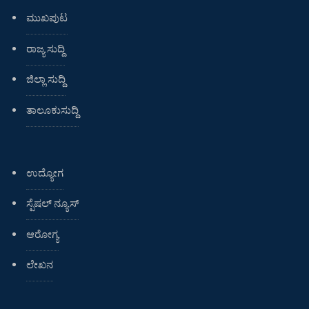
ಮುಖಪುಟ
ರಾಜ್ಯ ಸುದ್ದಿ
ಜಿಲ್ಲಾ ಸುದ್ದಿ
ತಾಲೂಕುಸುದ್ದಿ
ಉದ್ಯೋಗ
ಸ್ಪೆಷಲ್ ನ್ಯೂಸ್
ಆರೋಗ್ಯ
ಲೇಖನ