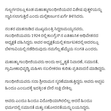
ಗುಲ್ಬರ್ಗದಲ್ಲೂ ಕೂಡ‌ ಮಹಾತ್ಮಾ‌ಗಾಂಧೀಜಿಯವರ ವಿಶೇಷ ಪುತ್ಥಳಿಯನ್ನು
ಸ್ಥಾಪಿಸಲಾಗುತ್ತಿದೆ ಎಂದು ಮಲ್ಲಿಕಾರ್ಜುನ ಖರ್ಗೆ ತಿಳಿಸಿದರು.
ನಂತರ ಮಾತನಾಡಿದ ಮುಖ್ಯಮಂತ್ರಿ ಸಿದ್ದರಾಮಯ್ಯನವರು,
ಗಾಂಧೀಜಿಯವರು 1924 ರಲ್ಲಿ‌ ಕಾಂಗ್ರೆಸ್‌ ನ ಐತಿಹಾಸಿಕ ಅಧಿವೇಶನದ
ಅಧ್ಯಕ್ಷತೆ ವಹಿಸಿದ್ದರು. ಅವರ ಅಧ್ಯಕ್ಷತೆಯಲ್ಲಿ ಕರ್ನಾಟಕದಲ್ಲಿ ಅದರಲ್ಲೂ
ಬೆಳಗಾವಿಯಲ್ಲಿ ನಡೆದಿರುವುದು ನಮಗೆಲ್ಲ ಹೆಮ್ಮೆಯ‌ ಸಂಗತಿ ಎಂದರು.
ಮಹಾತ್ಮಾ ಗಾಂಧೀಜಿಯವರು ಅಂದು ಅಸ್ಪೃಶ್ಯತೆ ನಿವಾರಣೆ, ಸಮಾನತೆ,
ಗ್ರಾಮೀಣಾಭಿವೃದ್ಧಿ, ಮಹಿಳಾ ಸಬಲೀಕರಣ ಕುರಿತು ಪ್ರತಿಪಾದನೆ ಮಾಡಿದ್ದರು.
ಗಾಂಧೀಜಿಯವರು ಸದಾ‌ ಶ್ರೀರಾಮನ ಸ್ಮರಣೆ‌‌ಮಾಡುತ್ತಿದ್ದರು. ಅವರು‌ ಅಪ್ಪಟ‌
ಹಿಂದೂ ಎಂಬುದಕ್ಕೆ‌ ಇದಕ್ಕಿಂತ ಬೇರೆ ಸಾಕ್ಷಿ ಬೇಕಿಲ್ಲ.
ಅವರು ಎಂದೂ ಹಿಂದೂ ವಿರೋಧಿಯಾಗಿರಲಿಲ್ಲ; ಆದರೆ ಹಿಂದೂ‌
ಧರ್ಮದಲ್ಲಿ ಸಮಾನತೆ‌ ಮತ್ತು‌ ಸಹೋದರತೆಯನ್ನು ಬಯಸಿದ್ದರು.