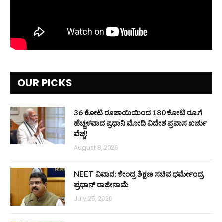
OUR PICKS
36 ಕೋಟಿ ರೂಪಾಯಿಯಿಂದ 180 ಕೋಟಿ ರೂ.ಗೆ
ಹೆಚ್ಚಳವಾದ ಪ್ರಧಾನಿ ಮೋದಿ ವಿದೇಶ ಪ್ರವಾಸ ಖರ್ಚು
ವೆಚ್ಚ!
August 8, 2026
NEET ವಿವಾದ: ಕೇಂದ್ರ ಶಿಕ್ಷಣ ಸಚಿವ ಧರ್ಮೇಂದ್ರ
ಪ್ರಧಾನ್ ರಾಜೀನಾಮೆ
July 25, 2026