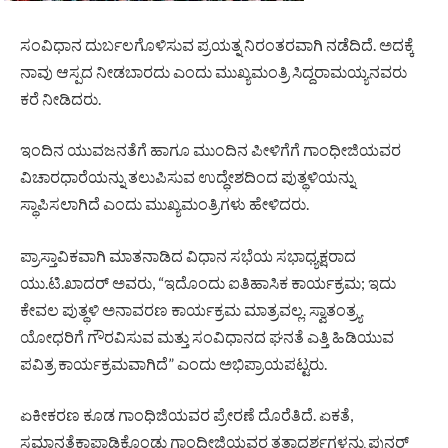
ಸಂವಿಧಾನ‌ ದುರ್ಬಲಗೊಳಿಸುವ ಪ್ರಯತ್ನ ನಿರಂತರವಾಗಿ‌ ನಡೆದಿದೆ. ಅದಕ್ಕೆ‌
ನಾವು ಆಸ್ಪದ ನೀಡಬಾರದು ಎಂದು ಮುಖ್ಯಮಂತ್ರಿ ಸಿದ್ದರಾಮಯ್ಯನವರು
ಕರೆ ನೀಡಿದರು.
ಇಂದಿನ ಯುವಜನತೆಗೆ ಹಾಗೂ ಮುಂದಿನ ಪೀಳಿಗೆಗೆ ಗಾಂಧೀಜಿಯವರ
ವಿಚಾರಧಾರೆಯನ್ನು ತಲುಪಿಸುವ ಉದ್ಧೇಶದಿಂದ ಪುತ್ಥಳಿಯನ್ನು
ಸ್ಥಾಪಿಸಲಾಗಿದೆ ಎಂದು ಮುಖ್ಯಮಂತ್ರಿಗಳು ಹೇಳಿದರು.
ಪ್ರಾಸ್ತಾವಿಕವಾಗಿ ಮಾತನಾಡಿದ ವಿಧಾನ ಸಭೆಯ ಸಭಾಧ್ಯಕ್ಷರಾದ
ಯು.ಟಿ.ಖಾದರ್ ಅವರು, “ಇದೊಂದು‌ ಐತಿಹಾಸಿಕ‌ ಕಾರ್ಯಕ್ರಮ; ಇದು
ಕೇವಲ ಪುತ್ಥಳಿ ಅನಾವರಣ ಕಾರ್ಯಕ್ರಮ ಮಾತ್ರವಲ್ಲ. ಸ್ವಾತಂತ್ರ್ಯ
ಯೋಧರಿಗೆ ಗೌರವಿಸುವ ಮತ್ತು ಸಂವಿಧಾನದ ಘನತೆ ಎತ್ತಿ ಹಿಡಿಯುವ
ಪವಿತ್ರ ಕಾರ್ಯಕ್ರಮವಾಗಿದೆ” ಎಂದು ಅಭಿಪ್ರಾಯಪಟ್ಟರು.
ಏಕೀಕರಣ ಕೂಡ‌ ಗಾಂಧಿಜಿಯವರ ಪ್ರೇರಣೆ ದೊರೆತಿದೆ. ಏಕತೆ,
ಸಮಾನತೆ‌ಕಾಪಾಡಿಕೊಂಡು ಗಾಂಧೀಜಿಯವರ ತತ್ವಾದರ್ಶಗಳನ್ನು ಪುನರ್