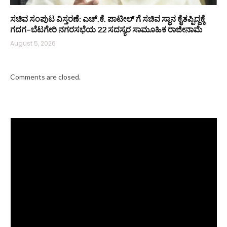
ಸಚಿವ ಸಂಪುಟ ವಿಸ್ತರಣೆ: ಎಚ್.ಕೆ. ಪಾಟೀಲ್ ಗೆ ಸಚಿವ ಸ್ಥಾನ ಕೈತಪ್ಪಿದ್ದಕ್ಕೆ
ಗದಗ–ಬೆಟಗೇರಿ ನಗರಸಭೆಯ 22 ಸದಸ್ಯರ ಸಾಮೂಹಿಕ ರಾಜೀನಾಮೆ
August 5, 2026
Comments are closed.