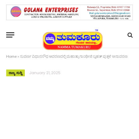
Home
»
ಸುವರ್ಣ ವಿಧಾನಸೌಧ ಆವರಣದಲ್ಲಿ ಮಹಾತ್ಮಾ ಗಾಂಧೀಜಿ ಬೃಹತ್ ಪುತ್ಥಳಿ ಅನಾವರಣ
January 21, 2025
ರಾಜ್ಯ ಸುದ್ದಿ