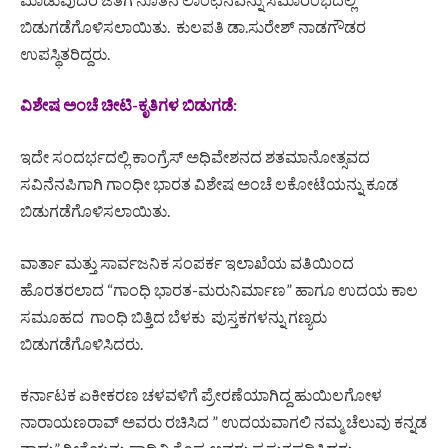
ಬಿಡುಗಡೆಗೊಳಿಸಲಾಯಿತು. ಕುಲಪತಿ ಡಾ.ಸುರೇಶ್ ನಾಡಗೌಡರ
ಉಪಸ್ಥಿತರಿದ್ದರು.
ವಿಶೇಷ ಅಂಚೆ ಚೀಟಿ-ಕೃತಿಗಳ ಬಿಡುಗಡೆ:
ಇದೇ ಸಂದರ್ಭದಲ್ಲಿ ಕಾಂಗ್ರೆಸ್ ಅಧಿವೇಶನದ ಶತಮಾನೋತ್ಸವದ
ಸವಿನೆನಪಿಗಾಗಿ ಗಾಂಧೀ ಭಾರತ ವಿಶೇಷ ಅಂಚೆ ಲಕೋಟೆಯನ್ನು ಕೂಡ
ಬಿಡುಗಡೆಗೊಳಿಸಲಾಯಿತು.
ವಾರ್ತಾ ಮತ್ತು ಸಾರ್ವಜನಿಕ ಸಂಪರ್ಕ ಇಲಾಖೆಯ ವತಿಯಿಂದ
ಹೊರತರಲಾದ “ಗಾಂಧಿ‌ ಭಾರತ-ಮರುನಿರ್ಮಾಣ” ಹಾಗೂ ಉದಯ ಕಾಲ
ಸಮೂಹದ ಗಾಂಧಿ ಬಿತ್ತಿದ ಬೆಳಕು ಪುಸ್ತಕಗಳನ್ನು ಗಣ್ಯರು
ಬಿಡುಗಡೆಗೊಳಿಸಿದರು.
ಕರ್ನಾಟಕ ಏಕೀಕರಣ ಚಳವಳಿಗೆ ಪ್ರೇರಣೆಯಾಗಿದ್ದ ಹುಯಿಲಗೋಳ
ನಾರಾಯಣರಾವ್ ಅವರು ರಚಿಸಿದ ” ಉದಯವಾಗಲಿ ನಮ್ಮ ಚೆಲುವು ಕನ್ನಡ‌