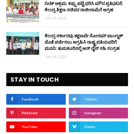
ನೀಟ್ ಅಕ್ರಮ: ಕಪ್ಪು ಪಟ್ಟಿ ಧರಿಸಿ ಮೌನ ಪ್ರತಿಭಟನೆ:
ಕೇಂದ್ರ ಶಿಕ್ಷಣ ಸಚಿವರ ರಾಜೀನಾಮೆಗೆ ಆಗ್ರಹ
July 21, 2026
ಕೇಂದ್ರ ಸರ್ಕಾರವು ತಕ್ಷಣವೇ ಸೋನಮ್ ವಾಂಗ್ಚುಕ್
ಜೊತೆ ಚರ್ಚಿಸಲು ಆಗ್ರಹಿಸಿ ರಾಷ್ಟ್ರಪತಿಯವರಿಗೆ
ಮನವಿ: ತುಮಕೂರಿನಲ್ಲಿ ಆನ್‌ ಲೈನ್ ಸಹಿ ಸಂಗ್ರಹ
July 18, 2026
STAY IN TOUCH
Facebook
Twitter
Pinterest
Instagram
YouTube
Vimeo