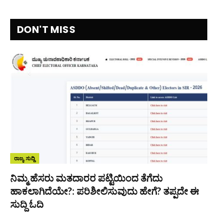
DON'T MISS
ರಾಜ್ಯ ಸುದ್ದಿ
ನಿಮ್ಮ ಹೆಸರು ಮತದಾರರ ಪಟ್ಟಿಯಿಂದ ತೆಗೆದು
ಹಾಕಲಾಗಿದೆಯೇ?: ಪರಿಶೀಲಿಸುವುದು ಹೇಗೆ? ತಪ್ಪದೇ ಈ
ಸುದ್ದಿ ಓದಿ