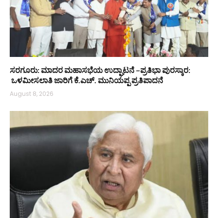
ಸರಗೂರು: ಮಾದರ ಮಹಾಸಭೆಯ ಉದ್ಘಾಟನೆ –ಪ್ರತಿಭಾ ಪುರಸ್ಕಾರ:
ಒಳಮೀಸಲಾತಿ ಜಾರಿಗೆ ಕೆ.ಎಚ್. ಮುನಿಯಪ್ಪ ಪ್ರತಿಪಾದನೆ
August 8, 2026