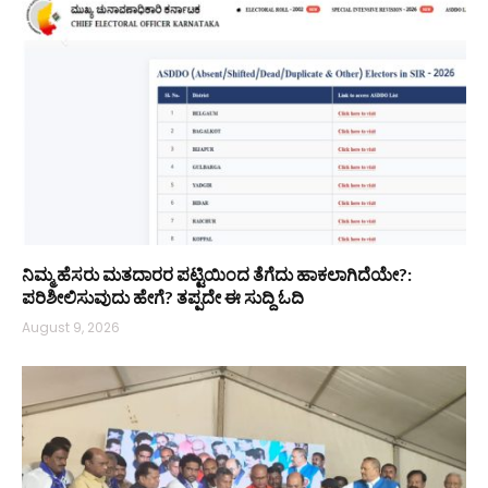
ನಿಮ್ಮ ಹೆಸರು ಮತದಾರರ ಪಟ್ಟಿಯಿಂದ ತೆಗೆದು ಹಾಕಲಾಗಿದೆಯೇ?:
ಪರಿಶೀಲಿಸುವುದು ಹೇಗೆ? ತಪ್ಪದೇ ಈ ಸುದ್ದಿ ಓದಿ
August 9, 2026