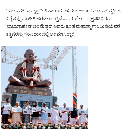
“ಹೇ ರಾಮ್‌” ಎನ್ನುತ್ತಲೇ ಕೊನೆಯುಸಿರೆಳೆದರು. ಅಂತಹ ಮಹಾನ್ ವ್ಯಕ್ತಿಯ
ಬಗ್ಗೆ ತಪ್ಪು ಮಾಹಿತಿ ಹರಡಲಾಗುತ್ತಿದೆ ಎಂದು ಬೇಸರ ವ್ಯಕ್ತಪಡಿಸಿದರು.
ಬಾಬಾಸಾಹೇಬ್ ಅಂಬೇಡ್ಕರ್ ಅವರು ಕೂಡ ಮಹಾತ್ಮಾ‌ ಗಾಂಧೀಜಿಯವರ
ತತ್ವಗಳನ್ನು ಸಂವಿಧಾನದಲ್ಲಿ ಅಳವಡಿಸಿದ್ದಾರೆ.