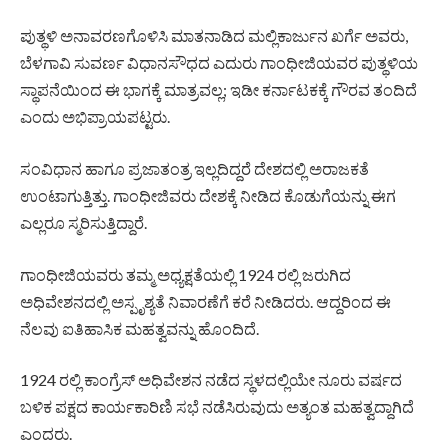
ಪುತ್ಥಳಿ ಅನಾವರಣಗೊಳಿಸಿ ಮಾತನಾಡಿದ ಮಲ್ಲಿಕಾರ್ಜುನ‌ ಖರ್ಗೆ ಅವರು,
ಬೆಳಗಾವಿ ಸುವರ್ಣ ವಿಧಾನಸೌಧದ ಎದುರು ಗಾಂಧೀಜಿಯವರ ಪುತ್ಥಳಿಯ
ಸ್ಥಾಪನೆಯಿಂದ ಈ ಭಾಗಕ್ಕೆ ಮಾತ್ರವಲ್ಲ; ಇಡೀ‌ ಕರ್ನಾಟಕಕ್ಕೆ‌ ಗೌರವ ತಂದಿದೆ
ಎಂದು ಅಭಿಪ್ರಾಯಪಟ್ಟರು.
ಸಂವಿಧಾನ ಹಾಗೂ ಪ್ರಜಾತಂತ್ರ ಇಲ್ಲದಿದ್ದರೆ‌ ದೇಶದಲ್ಲಿ ಅರಾಜಕತೆ
ಉಂಟಾಗುತ್ತಿತ್ತು. ಗಾಂಧೀಜಿವರು ದೇಶಕ್ಕೆ ನೀಡಿದ ಕೊಡುಗೆಯನ್ನು‌ ಈಗ
ಎಲ್ಲರೂ ಸ್ಮರಿಸುತ್ತಿದ್ದಾರೆ.
ಗಾಂಧೀಜಿಯವರು ತಮ್ಮ ಅಧ್ಯಕ್ಷತೆಯಲ್ಲಿ 1924 ರಲ್ಲಿ‌ ಜರುಗಿದ‌
ಅಧಿವೇಶನದಲ್ಲಿ ಅಸ್ಪೃಶ್ಯತೆ‌ ನಿವಾರಣೆಗೆ ಕರೆ‌ ನೀಡಿದರು. ಆದ್ದರಿಂದ ಈ‌
ನೆಲ‌ವು ಐತಿಹಾಸಿಕ‌ ಮಹತ್ವವನ್ನು ಹೊಂದಿದೆ.
1924 ರಲ್ಲಿ ಕಾಂಗ್ರೆಸ್ ಅಧಿವೇಶನ‌ ನಡೆದ ಸ್ಥಳದಲ್ಲಿಯೇ ನೂರು ವರ್ಷದ
ಬಳಿಕ ಪಕ್ಷದ ಕಾರ್ಯಕಾರಿಣಿ ಸಭೆ‌‌ ನಡೆಸಿರುವುದು ಅತ್ಯಂತ‌ ಮಹತ್ವದ್ದಾಗಿದೆ
ಎಂದರು.