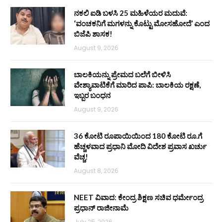
ನಕಲಿ ಐಡಿ ಬಳಸಿ 25 ಮಹಿಳೆಯರ ಮದುವೆ:
‘ವಂಚಕನಿಗೆ ಮಗಳನ್ನು ಕೊಟ್ಟು ಮೋಸಹೋದೆ’ ಎಂದ
ಬಿಜೆಪಿ ಶಾಸಕ!
August 9, 2026
ಬಾಲಕಿಯನ್ನು ಪ್ರೇಮದ ಬಲೆಗೆ ಬೀಳಿಸಿ
ವೇಶ್ಯಾವಾಟಿಕೆಗೆ ಮಾರಿದ ಪಾಪಿ: ಬಾಲಕಿಯ ರಕ್ಷಣೆ,
ಇಬ್ಬರ ಬಂಧನ
August 9, 2026
36 ಕೋಟಿ ರೂಪಾಯಿಯಿಂದ 180 ಕೋಟಿ ರೂ.ಗೆ
ಹೆಚ್ಚಳವಾದ ಪ್ರಧಾನಿ ಮೋದಿ ವಿದೇಶ ಪ್ರವಾಸ ಖರ್ಚು
ವೆಚ್ಚ!
August 8, 2026
NEET ವಿವಾದ: ಕೇಂದ್ರ ಶಿಕ್ಷಣ ಸಚಿವ ಧರ್ಮೇಂದ್ರ
ಪ್ರಧಾನ್ ರಾಜೀನಾಮೆ
July 25, 2026