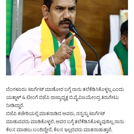
ಬೆಂಗಳೂರು: ಟಾರ್ಗೆಟ್ ಮಾಡೋರ ಬಗ್ಗೆ ನಾನು ತಲೆಕೆಡಿಸಿಕೊಳ್ಳಲ್ಲ ಎಂದು
ಯತ್ನಾಳ್ & ಟೀಂಗೆ ಬಿಜೆಪಿ ರಾಜ್ಯಾಧ್ಯಕ್ಷ ಬಿ.ವೈ.ವಿಜಯೇಂದ್ರ ತಿರುಗೇಟು
ನೀಡಿದ್ದಾರೆ.
ಬಿಜೆಪಿ ಕಚೇರಿಯಲ್ಲಿ ಮಾತನಾಡಿದ ಅವರು, ನನ್ನನ್ನು ಟಾರ್ಗೆಟ್
ಮಾಡುವವರು ಮಾಡಿಕೊಳ್ಳಲಿ, ಅವರ ಬಗ್ಗೆ ತಲೆಕೆಡಿಸಿಕೊಳ್ಳುವುದಿಲ್ಲ ನಾನು
ಕೆಲಸ ಮಾಡಲು ಬಂದಿದ್ದೇನೆ, ಕೆಲಸ ಇಲ್ಲದವರು ಮಾತನಾಡುತ್ತಾರೆ,