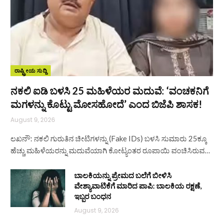
ರಾಷ್ಟ್ರೀಯ ಸುದ್ದಿ
ನಕಲಿ ಐಡಿ ಬಳಸಿ 25 ಮಹಿಳೆಯರ ಮದುವೆ: ‘ವಂಚಕನಿಗೆ
ಮಗಳನ್ನು ಕೊಟ್ಟು ಮೋಸಹೋದೆ’ ಎಂದ ಬಿಜೆಪಿ ಶಾಸಕ!
August 9, 2026
ಲಖನೌ: ನಕಲಿ ಗುರುತಿನ ಚೀಟಿಗಳನ್ನು (Fake IDs) ಬಳಸಿ ಸುಮಾರು 25ಕ್ಕೂ
ಹೆಚ್ಚು ಮಹಿಳೆಯರನ್ನು ಮದುವೆಯಾಗಿ ಕೋಟ್ಯಂತರ ರೂಪಾಯಿ ವಂಚಿಸಿರುವ…
ಬಾಲಕಿಯನ್ನು ಪ್ರೇಮದ ಬಲೆಗೆ ಬೀಳಿಸಿ
ವೇಶ್ಯಾವಾಟಿಕೆಗೆ ಮಾರಿದ ಪಾಪಿ: ಬಾಲಕಿಯ ರಕ್ಷಣೆ,
ಇಬ್ಬರ ಬಂಧನ
August 9, 2026