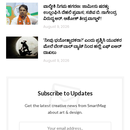
ವಾಲ್ಮೀಕಿ ನಿಗಮ ಹಗರಣ: ಜಾಮೀನು ಷರತ್ತು
ಉಲ್ಲಂಘಿಸಿ ದೆಹಲಿ ಪ್ರವಾಸ; ಸಚಿವ ಬಿ. ನಾಗೇಂದ್ರ
ವಿರುದ್ಧ ಆರ್. ಅಶೋಕ್ ತೀವ್ರ ವಾಗ್ದಾಳಿ!
August 9, 2026
‘ನೀವು ಭಯೋತ್ಪಾದಕರಾ?’ ಎಂದು ಪ್ರಶ್ನಿಸಿ ಯುವಕರ
ಮೇಲೆ ಬೇಸ್‌ ಬಾಲ್ ಬ್ಯಾಟ್‌ ನಿಂದ ಹಲ್ಲೆ; ಎಫ್‌ ಐಆರ್
ದಾಖಲು
August 9, 2026
Subscribe to Updates
Get the latest creative news from SmartMag
about art & design.