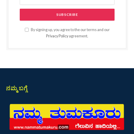
By signing up, you agree to the our terms and our
Privacy Policy
agreement.
ನಮ್ಮ ಬಗ್ಗೆ