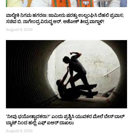
ವಾಲ್ಮೀಕಿ ನಿಗಮ ಹಗರಣ: ಜಾಮೀನು ಷರತ್ತು ಉಲ್ಲಂಘಿಸಿ ದೆಹಲಿ ಪ್ರವಾಸ;
ಸಚಿವ ಬಿ. ನಾಗೇಂದ್ರ ವಿರುದ್ಧ ಆರ್. ಅಶೋಕ್ ತೀವ್ರ ವಾಗ್ದಾಳಿ!
August 9, 2026
‘ನೀವು ಭಯೋತ್ಪಾದಕರಾ?’ ಎಂದು ಪ್ರಶ್ನಿಸಿ ಯುವಕರ ಮೇಲೆ ಬೇಸ್‌ ಬಾಲ್
ಬ್ಯಾಟ್‌ ನಿಂದ ಹಲ್ಲೆ; ಎಫ್‌ ಐಆರ್ ದಾಖಲು
August 9, 2026