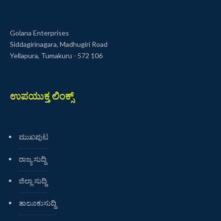
Golana Enterprises
Siddagirinagara, Madhugiri Road
Yellapura, Tumakuru - 572 106
ಉಪಯುಕ್ತ ಲಿಂಕ್ಸ್
ಮುಖಪುಟ
ರಾಜ್ಯ ಸುದ್ದಿ
ಜಿಲ್ಲಾ ಸುದ್ದಿ
ತಾಲೂಕುಸುದ್ದಿ