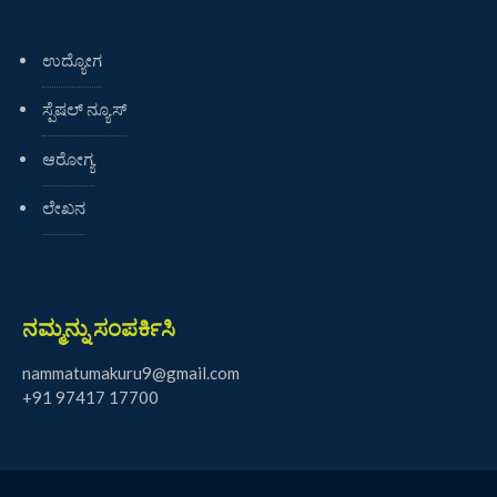
ಉದ್ಯೋಗ
ಸ್ಪೆಷಲ್ ನ್ಯೂಸ್
ಆರೋಗ್ಯ
ಲೇಖನ
ನಮ್ಮನ್ನು ಸಂಪರ್ಕಿಸಿ
nammatumakuru9@gmail.com
+91 97417 17700