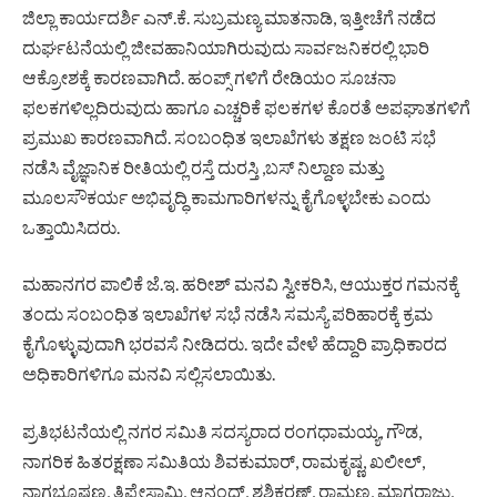
ಜಿಲ್ಲಾ ಕಾರ್ಯದರ್ಶಿ ಎನ್.ಕೆ. ಸುಬ್ರಮಣ್ಯ ಮಾತನಾಡಿ, ಇತ್ತೀಚೆಗೆ ನಡೆದ
ದುರ್ಘಟನೆಯಲ್ಲಿ ಜೀವಹಾನಿಯಾಗಿರುವುದು ಸಾರ್ವಜನಿಕರಲ್ಲಿ ಭಾರಿ
ಆಕ್ರೋಶಕ್ಕೆ ಕಾರಣವಾಗಿದೆ. ಹಂಪ್ಸ್ ಗಳಿಗೆ ರೇಡಿಯಂ ಸೂಚನಾ
ಫಲಕಗಳಿಲ್ಲದಿರುವುದು ಹಾಗೂ ಎಚ್ಚರಿಕೆ ಫಲಕಗಳ ಕೊರತೆ ಅಪಘಾತಗಳಿಗೆ
ಪ್ರಮುಖ ಕಾರಣವಾಗಿದೆ. ಸಂಬಂಧಿತ ಇಲಾಖೆಗಳು ತಕ್ಷಣ ಜಂಟಿ ಸಭೆ
ನಡೆಸಿ ವೈಜ್ಞಾನಿಕ ರೀತಿಯಲ್ಲಿ ರಸ್ತೆ ದುರಸ್ತಿ ,ಬಸ್ ನಿಲ್ದಾಣ ಮತ್ತು
ಮೂಲಸೌಕರ್ಯ ಅಭಿವೃದ್ಧಿ ಕಾಮಗಾರಿಗಳನ್ನು ಕೈಗೊಳ್ಳಬೇಕು ಎಂದು
ಒತ್ತಾಯಿಸಿದರು.
ಮಹಾನಗರ ಪಾಲಿಕೆ ಜೆ.ಇ. ಹರೀಶ್ ಮನವಿ ಸ್ವೀಕರಿಸಿ, ಆಯುಕ್ತರ ಗಮನಕ್ಕೆ
ತಂದು ಸಂಬಂಧಿತ ಇಲಾಖೆಗಳ ಸಭೆ ನಡೆಸಿ ಸಮಸ್ಯೆ ಪರಿಹಾರಕ್ಕೆ ಕ್ರಮ
ಕೈಗೊಳ್ಳುವುದಾಗಿ ಭರವಸೆ ನೀಡಿದರು. ಇದೇ ವೇಳೆ ಹೆದ್ದಾರಿ ಪ್ರಾಧಿಕಾರದ
ಅಧಿಕಾರಿಗಳಿಗೂ ಮನವಿ ಸಲ್ಲಿಸಲಾಯಿತು.
ಪ್ರತಿಭಟನೆಯಲ್ಲಿ ನಗರ ಸಮಿತಿ ಸದಸ್ಯರಾದ ರಂಗಧಾಮಯ್ಯ, ಗೌಡ,
ನಾಗರಿಕ ಹಿತರಕ್ಷಣಾ ಸಮಿತಿಯ ಶಿವಕುಮಾರ್, ರಾಮಕೃಷ್ಣ, ಖಲೀಲ್,
ನಾಗಭೂಷಣ, ತಿಪ್ಪೇಸ್ವಾಮಿ, ಆನಂದ್, ಶಶಿಕರಣ್, ರಾಮಣ್ಣ, ಮಾಗರಾಜು,