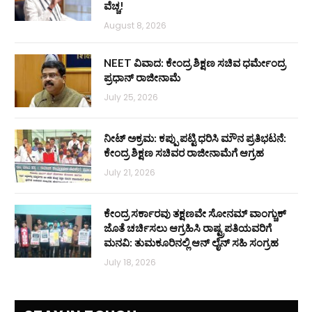
ವೆಚ್ಚ!
August 8, 2026
NEET ವಿವಾದ: ಕೇಂದ್ರ ಶಿಕ್ಷಣ ಸಚಿವ ಧರ್ಮೇಂದ್ರ
ಪ್ರಧಾನ್ ರಾಜೀನಾಮೆ
July 25, 2026
ನೀಟ್ ಅಕ್ರಮ: ಕಪ್ಪು ಪಟ್ಟಿ ಧರಿಸಿ ಮೌನ ಪ್ರತಿಭಟನೆ:
ಕೇಂದ್ರ ಶಿಕ್ಷಣ ಸಚಿವರ ರಾಜೀನಾಮೆಗೆ ಆಗ್ರಹ
July 21, 2026
ಕೇಂದ್ರ ಸರ್ಕಾರವು ತಕ್ಷಣವೇ ಸೋನಮ್ ವಾಂಗ್ಚುಕ್
ಜೊತೆ ಚರ್ಚಿಸಲು ಆಗ್ರಹಿಸಿ ರಾಷ್ಟ್ರಪತಿಯವರಿಗೆ
ಮನವಿ: ತುಮಕೂರಿನಲ್ಲಿ ಆನ್‌ ಲೈನ್ ಸಹಿ ಸಂಗ್ರಹ
July 18, 2026