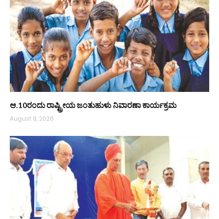
ಆ.10ರಂದು ರಾಷ್ಟ್ರೀಯ ಜಂತುಹುಳು ನಿವಾರಣಾ ಕಾರ್ಯಕ್ರಮ
August 8, 2026