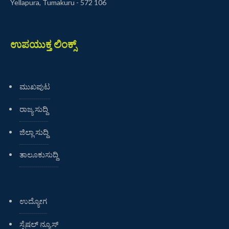
Yellapura, Tumakuru - 572 106
ಉಪಯುಕ್ತ ಲಿಂಕ್ಸ್
ಮುಖಪುಟ
ರಾಜ್ಯ ಸುದ್ದಿ
ಜಿಲ್ಲಾ ಸುದ್ದಿ
ತಾಲೂಕುಸುದ್ದಿ
ಉದ್ಯೋಗ
ಸ್ಪೆಷಲ್ ನ್ಯೂಸ್