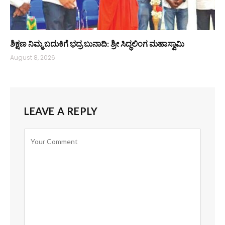
ಶಿಕ್ಷಣ ನಿಮ್ಮ ಬದುಕಿಗೆ ಭದ್ರ ಬುನಾದಿ: ಶ್ರೀ ಸಿದ್ಧಲಿಂಗ ಮಹಾಸ್ವಾಮಿ
August 8, 2026
LEAVE A REPLY