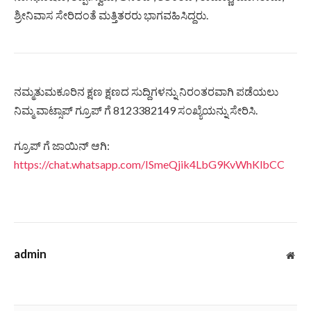
ಶ್ರೀನಿವಾಸ ಸೇರಿದಂತೆ ಮತ್ತಿತರರು ಭಾಗವಹಿಸಿದ್ದರು.
ನಮ್ಮತುಮಕೂರಿನ ಕ್ಷಣ ಕ್ಷಣದ ಸುದ್ದಿಗಳನ್ನು ನಿರಂತರವಾಗಿ ಪಡೆಯಲು
ನಿಮ್ಮ ವಾಟ್ಸಾಪ್ ಗ್ರೂಪ್ ಗೆ 8123382149 ಸಂಖ್ಯೆಯನ್ನು ಸೇರಿಸಿ.
ಗ್ರೂಪ್ ಗೆ ಜಾಯಿನ್ ಆಗಿ:
https://chat.whatsapp.com/ISmeQjik4LbG9KvWhKlbCC
admin
Web