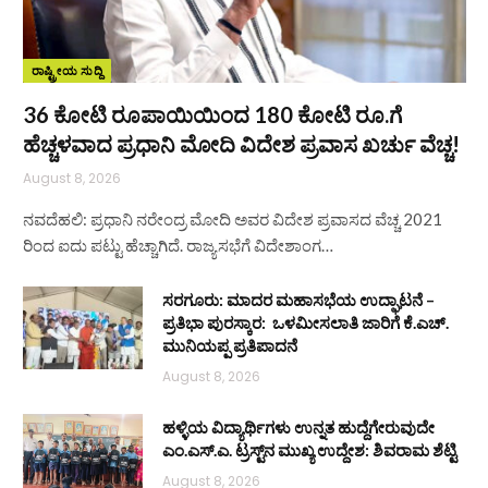
ರಾಷ್ಟ್ರೀಯ ಸುದ್ದಿ
36 ಕೋಟಿ ರೂಪಾಯಿಯಿಂದ 180 ಕೋಟಿ ರೂ.ಗೆ
ಹೆಚ್ಚಳವಾದ ಪ್ರಧಾನಿ ಮೋದಿ ವಿದೇಶ ಪ್ರವಾಸ ಖರ್ಚು ವೆಚ್ಚ!
August 8, 2026
ನವದೆಹಲಿ: ಪ್ರಧಾನಿ ನರೇಂದ್ರ ಮೋದಿ ಅವರ ವಿದೇಶ ಪ್ರವಾಸದ ವೆಚ್ಚ 2021
ರಿಂದ ಐದು ಪಟ್ಟು ಹೆಚ್ಚಾಗಿದೆ. ರಾಜ್ಯಸಭೆಗೆ ವಿದೇಶಾಂಗ…
ಸರಗೂರು: ಮಾದರ ಮಹಾಸಭೆಯ ಉದ್ಘಾಟನೆ –
ಪ್ರತಿಭಾ ಪುರಸ್ಕಾರ: ಒಳಮೀಸಲಾತಿ ಜಾರಿಗೆ ಕೆ.ಎಚ್.
ಮುನಿಯಪ್ಪ ಪ್ರತಿಪಾದನೆ
August 8, 2026
ಹಳ್ಳಿಯ ವಿದ್ಯಾರ್ಥಿಗಳು ಉನ್ನತ ಹುದ್ದೆಗೇರುವುದೇ
ಎಂ.ಎಸ್.ಎ. ಟ್ರಸ್ಟ್‌ನ ಮುಖ್ಯ ಉದ್ದೇಶ: ಶಿವರಾಮ ಶೆಟ್ಟಿ
August 8, 2026