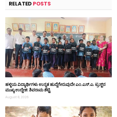
RELATED
POSTS
ಹಳ್ಳಿಯ ವಿದ್ಯಾರ್ಥಿಗಳು ಉನ್ನತ ಹುದ್ದೆಗೇರುವುದೇ ಎಂ.ಎಸ್.ಎ. ಟ್ರಸ್ಟ್‌ನ
ಮುಖ್ಯ ಉದ್ದೇಶ: ಶಿವರಾಮ ಶೆಟ್ಟಿ
August 8, 2026