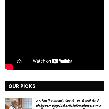
OUR PICKS
36 ಕೋಟಿ ರೂಪಾಯಿಯಿಂದ 180 ಕೋಟಿ ರೂ.ಗೆ
ಹೆಚ್ಚಳವಾದ ಪ್ರಧಾನಿ ಮೋದಿ ವಿದೇಶ ಪ್ರವಾಸ ಖರ್ಚು