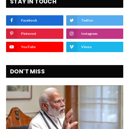
STAY IN TOUCH
Facebook
Twitter
Pinterest
Instagram
YouTube
Vimeo
DON'T MISS