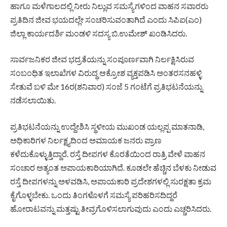
ಹಾಗೂ ಮಳೆಗಾಲದಲ್ಲಿ ನೀರು ನಿಲ್ಲುವ ಸಮಸ್ಯೆಗಳಿಂದ ವಾಹನ ಸವಾರರು
ಪ್ರತಿದಿನ ಜೀವ ಭಯದಲ್ಲೇ ಸಂಚರಿಸುವಂತಾಗಿದೆ ಎಂದು ಸಿಪಿಐ(ಎಂ)
ಜಿಲ್ಲಾ ಕಾರ್ಯದರ್ಶಿ ಮಂಡಳಿ ಸದಸ್ಯ ಬಿ.ಉಮೇಶ್ ಖಂಡಿಸಿದರು.
ಸಾರ್ವಜನಿಕರ ಜೀವ ಭದ್ರತೆಯನ್ನು ಸಂಪೂರ್ಣವಾಗಿ ನಿರ್ಲಕ್ಷಿಸಿರುವ
ಸಂಬಂಧಿತ ಇಲಾಖೆಗಳ ವಿರುದ್ಧ ಆಕ್ರೋಶ ವ್ಯಕ್ತಪಡಿಸಿ ಅಂತರಸನಹಳ್ಳಿ
ಸೇತುವೆ ಬಳಿ ಮೇ 16ರ(ಶನಿವಾರ) ಸಂಜೆ 5 ಗಂಟೆಗೆ ಪ್ರತಿಭಟನೆಯನ್ನು
ನಡೆಸಲಾಯಿತು.
ಪ್ರತಿಭಟನೆಯನ್ನು ಉದ್ದೇಶಿಸಿ ಸ್ಥಳೀಯ ಮುಖಂಡ ಯಲ್ಲಪ್ಪ ಮಾತನಾಡಿ,
ಅಧಿಕಾರಿಗಳ ನಿರ್ಲಕ್ಷ್ಯದಿಂದ ಅಮಾಯಕ ಜನರು ಪ್ರಾಣ
ಕಳೆದುಕೊಳ್ಳುತ್ತಿದ್ದಾರೆ. ರಸ್ತೆ ದೀಪಗಳ ಕೊರತೆಯಿಂದ ರಾತ್ರಿ ವೇಳೆ ವಾಹನ
ಸಂಚಾರ ಅತ್ಯಂತ ಅಪಾಯಕಾರಿಯಾಗಿದೆ. ಕೂಡಲೇ ಹೆಚ್ಚಿನ ಬೆಳಕು ನೀಡುವ
ರಸ್ತೆ ದೀಪಗಳನ್ನು ಅಳವಡಿಸಿ, ಅಪಾಯಕಾರಿ ಪ್ರದೇಶಗಳಲ್ಲಿ ಸುರಕ್ಷತಾ ಕ್ರಮ
ಕೈಗೊಳ್ಳಬೇಕು. ಒಂದು ತಿಂಗಳೊಳಗೆ ಸಮಸ್ಯೆ ಪರಿಹರಿಸದಿದ್ದರೆ
ಹೋರಾಟವನ್ನು ಮತ್ತಷ್ಟು ತೀವ್ರಗೊಳಿಸಲಾಗುವುದು ಎಂದು ಎಚ್ಚರಿಸಿದರು.