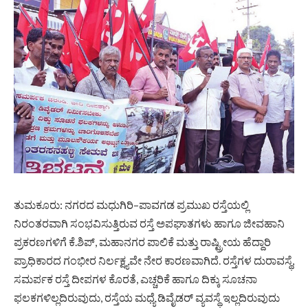
ತುಮಕೂರು: ನಗರದ ಮಧುಗಿರಿ–ಪಾವಗಡ ಪ್ರಮುಖ ರಸ್ತೆಯಲ್ಲಿ
ನಿರಂತರವಾಗಿ ಸಂಭವಿಸುತ್ತಿರುವ ರಸ್ತೆ ಅಪಘಾತಗಳು ಹಾಗೂ ಜೀವಹಾನಿ
ಪ್ರಕರಣಗಳಿಗೆ ಕೆ.ಶಿಪ್, ಮಹಾನಗರ ಪಾಲಿಕೆ ಮತ್ತು ರಾಷ್ಟ್ರೀಯ ಹೆದ್ದಾರಿ
ಪ್ರಾಧಿಕಾರದ ಗಂಭೀರ ನಿರ್ಲಕ್ಷ್ಯವೇ ನೇರ ಕಾರಣವಾಗಿದೆ. ರಸ್ತೆಗಳ ದುರಾವಸ್ಥೆ,
ಸಮರ್ಪಕ ರಸ್ತೆ ದೀಪಗಳ ಕೊರತೆ, ಎಚ್ಚರಿಕೆ ಹಾಗೂ ದಿಕ್ಕು ಸೂಚನಾ
ಫಲಕಗಳಿಲ್ಲದಿರುವುದು, ರಸ್ತೆಯ ಮಧ್ಯೆ ಡಿವೈಡರ್ ವ್ಯವಸ್ಥೆ ಇಲ್ಲದಿರುವುದು