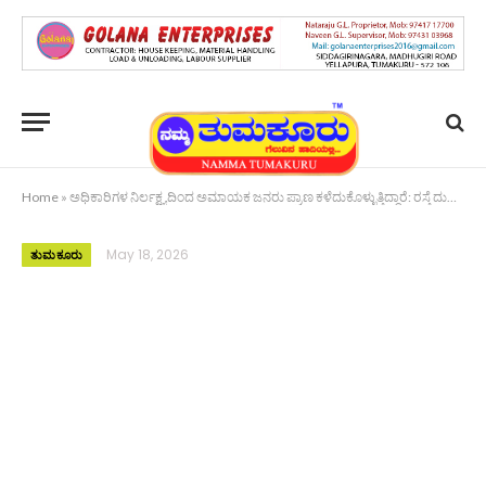
Home
»
ಅಧಿಕಾರಿಗಳ ನಿರ್ಲಕ್ಷ್ಯದಿಂದ ಅಮಾಯಕ ಜನರು ಪ್ರಾಣ ಕಳೆದುಕೊಳ್ಳುತ್ತಿದ್ದಾರೆ: ರಸ್ತೆ ದುರಾವಸ್ಥೆ ವಿರುದ್ಧ ಪ್ರತಿಭಟನೆ
May 18, 2026
ತುಮಕೂರು