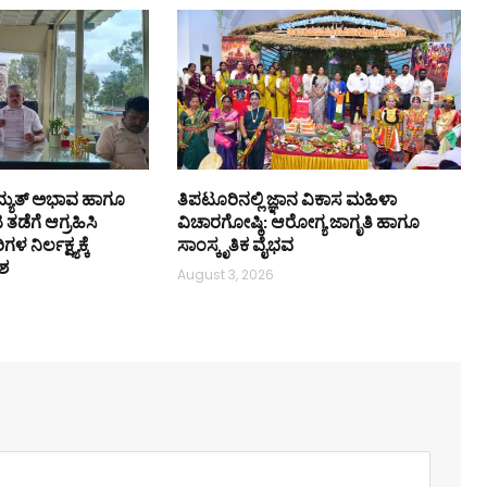
ದ್ಯುತ್ ಅಭಾವ ಹಾಗೂ
ತಿಪಟೂರಿನಲ್ಲಿ ಜ್ಞಾನ ವಿಕಾಸ ಮಹಿಳಾ
ಡೆಗೆ ಆಗ್ರಹಿಸಿ
ವಿಚಾರಗೋಷ್ಠಿ: ಆರೋಗ್ಯ ಜಾಗೃತಿ ಹಾಗೂ
ಳ ನಿರ್ಲಕ್ಷ್ಯಕ್ಕೆ
ಸಾಂಸ್ಕೃತಿಕ ವೈಭವ
ಶ
August 3, 2026