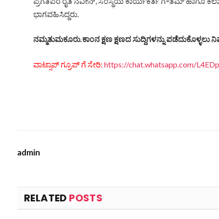
ಪ್ರಗತಿಪರ ರೈತ ನವೀನ್, ಸಂಸ್ಥೆಯ ಕಾರ್ಯಕರ್ತ ಗೌತಮ್ ಹಾಗೂ ಕಲಾವ
ಭಾಗವಹಿಸಿದ್ದರು.
ನಮ್ಮತುಮಕೂರು.ಕಾಂನ ಕ್ಷಣ ಕ್ಷಣದ ಸುದ್ದಿಗಳನ್ನು ಪಡೆದುಕೊಳ್ಳಲು ನಿಮ
ವಾಟ್ಸಾಪ್ ಗ್ರೂಪ್ ಗೆ ಸೇರಿ:
https://chat.whatsapp.com/L4
admin
RELATED
POSTS