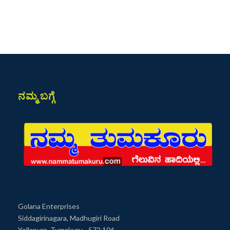
ನಮ್ಮ ಬಗ್ಗೆ
Golana Enterprises
Siddagirinagara, Madhugiri Road
Yellapura, Tumakuru - 572 106