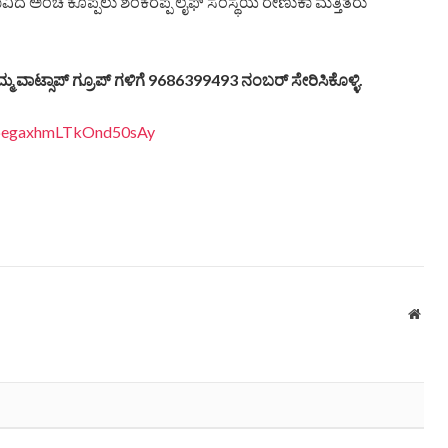
ಿದ ಅಂಚೆ ಕೊಪ್ಪಲು ಶಂಕರಪ್ಪ ಲೈಫ್ ಸಂಸ್ಥೆಯ ರೇಣುಕಾ ಮತ್ತಿತರು
್ಮ ವಾಟ್ಸಾಪ್ ಗ್ರೂಪ್ ಗಳಿಗೆ 9686399493 ನಂಬರ್ ಸೇರಿಸಿಕೊಳ್ಳಿ.
EDpegaxhmLTkOnd50sAy
Webs