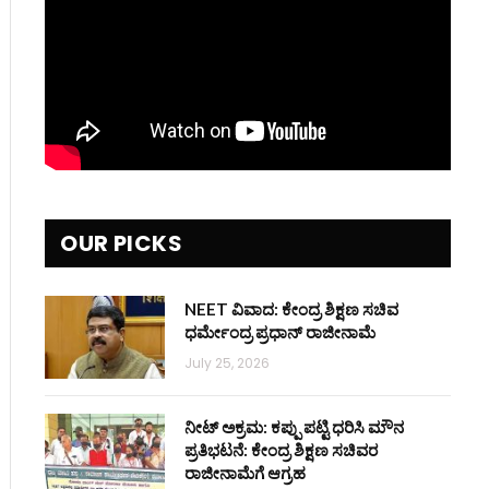
OUR PICKS
NEET ವಿವಾದ: ಕೇಂದ್ರ ಶಿಕ್ಷಣ ಸಚಿವ
ಧರ್ಮೇಂದ್ರ ಪ್ರಧಾನ್ ರಾಜೀನಾಮೆ
July 25, 2026
ನೀಟ್ ಅಕ್ರಮ: ಕಪ್ಪು ಪಟ್ಟಿ ಧರಿಸಿ ಮೌನ
ಪ್ರತಿಭಟನೆ: ಕೇಂದ್ರ ಶಿಕ್ಷಣ ಸಚಿವರ
ರಾಜೀನಾಮೆಗೆ ಆಗ್ರಹ