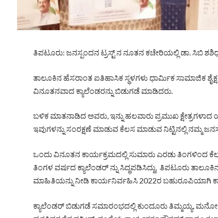
ತಿಪಟೂರು: ಜನಸ್ಪಂದನ ಟ್ರಸ್ಟ್ ನ ನೂತನ ಕಚೇರಿಯಲ್ಲಿ ಡಾ. ಸಿಬಿ ಶ
ತಾಲೂಕಿನ ಹೆಸರಾಂತ ಐತಿಹಾಸಿಕ ಸ್ಥಳಗಳು ಧಾರ್ಮಿಕ ಸಾಮಾಜಿಕ ಶೈಕ
ವಿನೂತನವಾದ ಕ್ಯಾಲೆಂಡರನ್ನು ಬಿಡುಗಡೆ ಮಾಡಿದರು.
ಬಳಿಕ ಮಾತನಾಡಿದ ಅವರು, ಇನ್ನು ಹಲವಾರು ಪ್ರಮುಖ ಕ್ಷೇತ್ರಗಳಾದ
ಇವುಗಳನ್ನು ಸಂರಕ್ಷಣೆ ಮಾಡುವ ಕೆಲಸ ಮಾಡುವ ನಿಟ್ಟಿನಲ್ಲಿ ನಮ್ಮ ಜನಸ್
ಒಂದು ವಿನೂತನ ಕಾರ್ಯಕ್ರಮದಲ್ಲಿ ಸುಮಾರು ಎರಡು ತಿಂಗಳಿಂದ ಕೆಲಸ
ತಿಂಗಳ ವರ್ಷದ ಕ್ಯಾಲೆಂಡರ್ ನ್ನು ಸಿದ್ಧಪಡಿಸಿದ್ದು, ತಿಪಟೂರು ತಾ
ಮಾಹಿತಿಯನ್ನು ನೀಡಿ ಕಾರ್ಯನಿರ್ವಹಿಸಿ 2022ರ ಬಹುರೂಪಿಯಾಗಿ ಕ್ಯಾಲ
ಕ್ಯಾಲೆಂಡರ್ ಬಿಡುಗಡೆ ಸಮಾರಂಭದಲ್ಲಿ ಕುಂದೂರು ತಿಮ್ಮಯ್ಯ, ಮನೋಹರ್