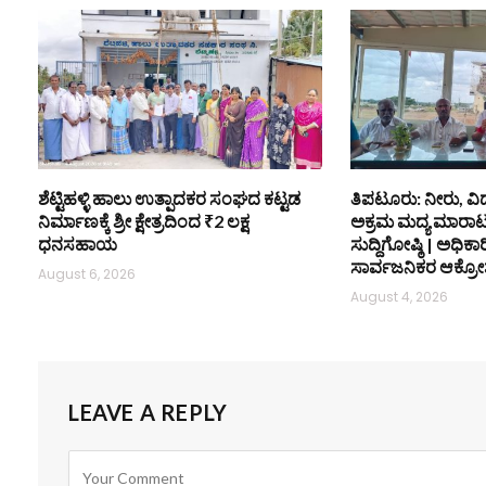
ಶೆಟ್ಟಿಹಳ್ಳಿ ಹಾಲು ಉತ್ಪಾದಕರ ಸಂಘದ ಕಟ್ಟಡ
ತಿಪಟೂರು: ನೀರು, ವಿ
ನಿರ್ಮಾಣಕ್ಕೆ ಶ್ರೀ ಕ್ಷೇತ್ರದಿಂದ ₹2 ಲಕ್ಷ
ಅಕ್ರಮ ಮದ್ಯ ಮಾರಾಟ ತ
ಧನಸಹಾಯ
ಸುದ್ದಿಗೋಷ್ಠಿ | ಅಧಿಕಾರಿಗ
ಸಾರ್ವಜನಿಕರ ಆಕ್ರೋ
August 6, 2026
August 4, 2026
LEAVE A REPLY