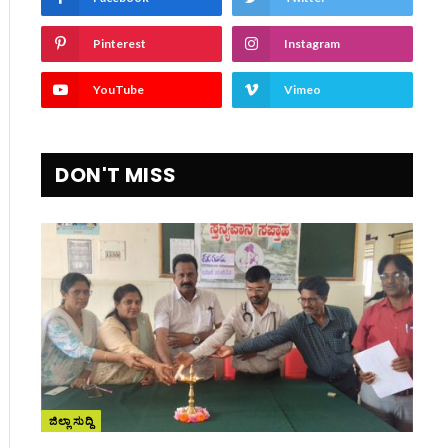
Pinterest
Instagram
YouTube
Vimeo
DON'T MISS
ite
ಜಿಲ್ಲಾ ಸುದ್ದಿ