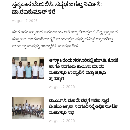
ಸ್ತನ್ಯಪಾನ ಬೆಂಬಲಿಸಿ, ಸದೃಢ ಜಗತ್ತು ನಿರ್ಮಿಸಿ:
ಡಾ.ರವಿಕುಮಾರ್ ಕರೆ
August 7, 2026
ಸರಗೂರು: ಪಟ್ಟಣದ ಸಮುದಾಯ ಆರೋಗ್ಯ ಕೇಂದ್ರದಲ್ಲಿ ವಿಶ್ವ ಸ್ತನ್ಯಪಾನ
ಸಪ್ತಾಹದ ಅಂಗವಾಗಿ ಜಾಗೃತಿ ಕಾರ್ಯಕ್ರಮವನ್ನು ಹಮ್ಮಿಕೊಳ್ಳಲಾಗಿತ್ತು.
ಕಾರ್ಯಕ್ರಮವನ್ನು ಉದ್ಘಾಟಿಸಿ ಮಾತನಾಡಿದ…
ಆಗಸ್ಟ್ 8ರಂದು ಸರಗೂರಿನಲ್ಲಿ ಹೆಚ್.ಡಿ. ಕೋಟೆ
ಹಾಗೂ ಸರಗೂರು ತಾಲೂಕು ಮಾದರ
ಮಹಾಸಭಾ ಉದ್ಘಾಟನೆ ಮತ್ತು ಪ್ರತಿಭಾ
ಪುರಸ್ಕಾರ
August 7, 2026
ಡಾ.ಎಚ್.ಸಿ.ಮಹದೇವಪ್ಪಗೆ ಸಚಿವ ಸ್ಥಾನ
ನೀಡಲು ಆಗ್ರಹ: ಸರಗೂರಿನಲ್ಲಿ ಅಧಿಕರ್ನಾಟಕ
ಮಹಾಸಭಾ ಸಭೆ
August 7, 2026