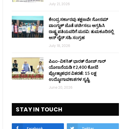
July 21, 2026
ಕೇಂದ್ರ ಸರ್ಕಾರವು ತಕ್ಷಣವೇ ಸೋನಮ್
ವಾಂಗ್ಚುಕ್ ಜೊತೆ ಚರ್ಚಿಸಲು ಆಗ್ರಹಿಸಿ
ರಾಷ್ಟ್ರಪತಿಯವರಿಗೆ ಮನವಿ: ತುಮಕೂರಿನಲ್ಲಿ
ಆನ್‌ ಲೈನ್ ಸಹಿ ಸಂಗ್ರಹ
July 18, 2026
ಪಿಎಂ–ವಿಕಸಿತ್ ಭಾರತ್ ರೋಜ್‌ ಗಾರ್
ಯೋಜನೆಯಡಿ ₹2,400 ಕೋಟಿ
ಪ್ರೋತ್ಸಾಹಧನ ವಿತರಣೆ: 15 ಲಕ್ಷ
ಉದ್ಯೋಗಾವಕಾಶಗಳ ಸೃಷ್ಟಿ
June 20, 2026
STAY IN TOUCH
Facebook
Twitter