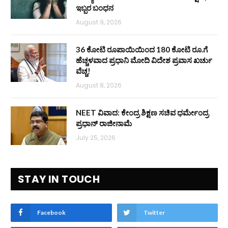
ಇಬ್ಬರ ಬಂಧನ
August 9, 2026
36 ಕೋಟಿ ರೂಪಾಯಿಯಿಂದ 180 ಕೋಟಿ ರೂ.ಗೆ
ಹೆಚ್ಚಳವಾದ ಪ್ರಧಾನಿ ಮೋದಿ ವಿದೇಶ ಪ್ರವಾಸ ಖರ್ಚು
ವೆಚ್ಚ!
August 8, 2026
NEET ವಿವಾದ: ಕೇಂದ್ರ ಶಿಕ್ಷಣ ಸಚಿವ ಧರ್ಮೇಂದ್ರ
ಪ್ರಧಾನ್ ರಾಜೀನಾಮೆ
July 25, 2026
STAY IN TOUCH
Facebook
Twitter