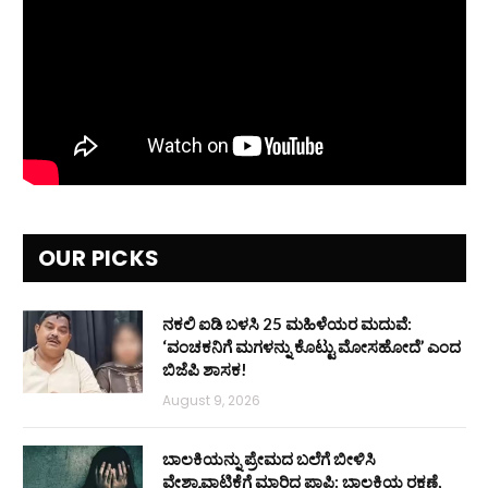
OUR PICKS
ನಕಲಿ ಐಡಿ ಬಳಸಿ 25 ಮಹಿಳೆಯರ ಮದುವೆ:
‘ವಂಚಕನಿಗೆ ಮಗಳನ್ನು ಕೊಟ್ಟು ಮೋಸಹೋದೆ’ ಎಂದ
ಬಿಜೆಪಿ ಶಾಸಕ!
August 9, 2026
ಬಾಲಕಿಯನ್ನು ಪ್ರೇಮದ ಬಲೆಗೆ ಬೀಳಿಸಿ
ವೇಶ್ಯಾವಾಟಿಕೆಗೆ ಮಾರಿದ ಪಾಪಿ: ಬಾಲಕಿಯ ರಕ್ಷಣೆ,