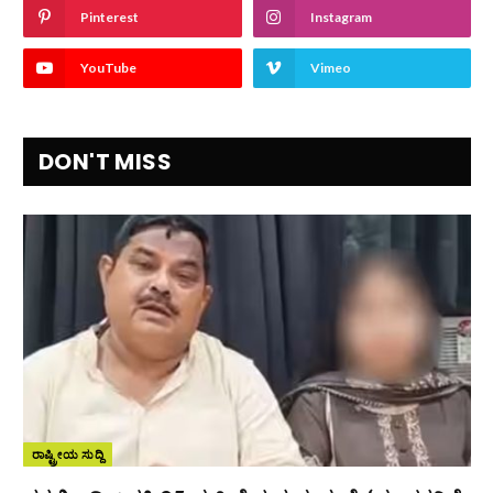
Pinterest
Instagram
YouTube
Vimeo
DON'T MISS
ರಾಷ್ಟ್ರೀಯ ಸುದ್ದಿ