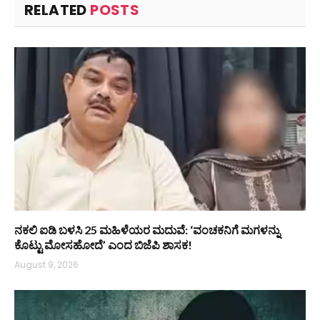
RELATED
POSTS
ನಕಲಿ ಐಡಿ ಬಳಸಿ 25 ಮಹಿಳೆಯರ ಮದುವೆ: ‘ವಂಚಕನಿಗೆ ಮಗಳನ್ನು
ಕೊಟ್ಟು ಮೋಸಹೋದೆ’ ಎಂದ ಬಿಜೆಪಿ ಶಾಸಕ!
August 9, 2026