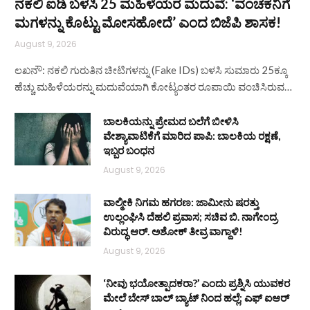
ನಕಲಿ ಐಡಿ ಬಳಸಿ 25 ಮಹಿಳೆಯರ ಮದುವೆ: ‘ವಂಚಕನಿಗೆ
ಮಗಳನ್ನು ಕೊಟ್ಟು ಮೋಸಹೋದೆ’ ಎಂದ ಬಿಜೆಪಿ ಶಾಸಕ!
August 9, 2026
ಲಖನೌ: ನಕಲಿ ಗುರುತಿನ ಚೀಟಿಗಳನ್ನು (Fake IDs) ಬಳಸಿ ಸುಮಾರು 25ಕ್ಕೂ
ಹೆಚ್ಚು ಮಹಿಳೆಯರನ್ನು ಮದುವೆಯಾಗಿ ಕೋಟ್ಯಂತರ ರೂಪಾಯಿ ವಂಚಿಸಿರುವ…
ಬಾಲಕಿಯನ್ನು ಪ್ರೇಮದ ಬಲೆಗೆ ಬೀಳಿಸಿ
ವೇಶ್ಯಾವಾಟಿಕೆಗೆ ಮಾರಿದ ಪಾಪಿ: ಬಾಲಕಿಯ ರಕ್ಷಣೆ,
ಇಬ್ಬರ ಬಂಧನ
August 9, 2026
ವಾಲ್ಮೀಕಿ ನಿಗಮ ಹಗರಣ: ಜಾಮೀನು ಷರತ್ತು
ಉಲ್ಲಂಘಿಸಿ ದೆಹಲಿ ಪ್ರವಾಸ; ಸಚಿವ ಬಿ. ನಾಗೇಂದ್ರ
ವಿರುದ್ಧ ಆರ್. ಅಶೋಕ್ ತೀವ್ರ ವಾಗ್ದಾಳಿ!
August 9, 2026
‘ನೀವು ಭಯೋತ್ಪಾದಕರಾ?’ ಎಂದು ಪ್ರಶ್ನಿಸಿ ಯುವಕರ
ಮೇಲೆ ಬೇಸ್‌ ಬಾಲ್ ಬ್ಯಾಟ್‌ ನಿಂದ ಹಲ್ಲೆ; ಎಫ್‌ ಐಆರ್