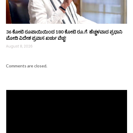
36 ಕೋಟಿ ರೂಪಾಯಿಯಿಂದ 180 ಕೋಟಿ ರೂ.ಗೆ ಹೆಚ್ಚಳವಾದ ಪ್ರಧಾನಿ
ಮೋದಿ ವಿದೇಶ ಪ್ರವಾಸ ಖರ್ಚು ವೆಚ್ಚ!
August 8, 2026
Comments are closed.