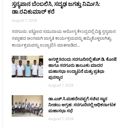
ಸ್ತನ್ಯಪಾನ ಬೆಂಬಲಿಸಿ, ಸದೃಢ ಜಗತ್ತು ನಿರ್ಮಿಸಿ:
ಡಾ.ರವಿಕುಮಾರ್ ಕರೆ
August 7, 2026
ಸರಗೂರು: ಪಟ್ಟಣದ ಸಮುದಾಯ ಆರೋಗ್ಯ ಕೇಂದ್ರದಲ್ಲಿ ವಿಶ್ವ ಸ್ತನ್ಯಪಾನ
ಸಪ್ತಾಹದ ಅಂಗವಾಗಿ ಜಾಗೃತಿ ಕಾರ್ಯಕ್ರಮವನ್ನು ಹಮ್ಮಿಕೊಳ್ಳಲಾಗಿತ್ತು.
ಕಾರ್ಯಕ್ರಮವನ್ನು ಉದ್ಘಾಟಿಸಿ ಮಾತನಾಡಿದ…
ಆಗಸ್ಟ್ 8ರಂದು ಸರಗೂರಿನಲ್ಲಿ ಹೆಚ್.ಡಿ. ಕೋಟೆ
ಹಾಗೂ ಸರಗೂರು ತಾಲೂಕು ಮಾದರ
ಮಹಾಸಭಾ ಉದ್ಘಾಟನೆ ಮತ್ತು ಪ್ರತಿಭಾ
ಪುರಸ್ಕಾರ
August 7, 2026
ಡಾ.ಎಚ್.ಸಿ.ಮಹದೇವಪ್ಪಗೆ ಸಚಿವ ಸ್ಥಾನ
ನೀಡಲು ಆಗ್ರಹ: ಸರಗೂರಿನಲ್ಲಿ ಅಧಿಕರ್ನಾಟಕ
ಮಹಾಸಭಾ ಸಭೆ
August 7, 2026