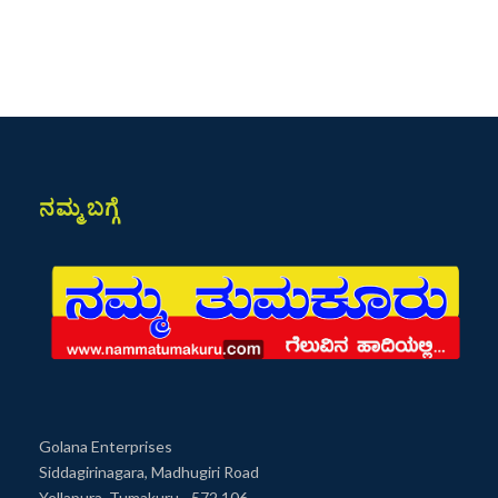
ನಮ್ಮ ಬಗ್ಗೆ
Golana Enterprises
Siddagirinagara, Madhugiri Road
Yellapura, Tumakuru - 572 106