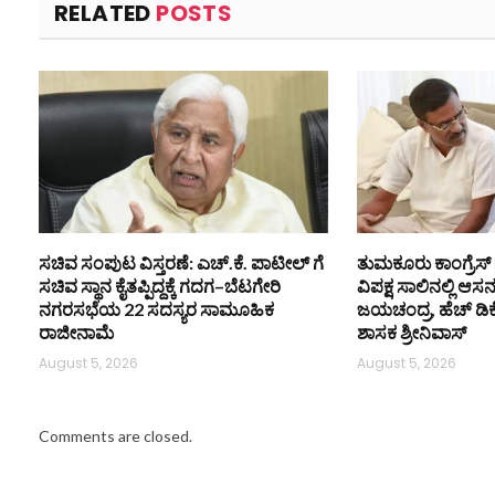
RELATED
POSTS
ಸಚಿವ ಸಂಪುಟ ವಿಸ್ತರಣೆ: ಎಚ್.ಕೆ. ಪಾಟೀಲ್ ಗೆ
ತುಮಕೂರು ಕಾಂಗ್ರೆಸ್ 
ಸಚಿವ ಸ್ಥಾನ ಕೈತಪ್ಪಿದ್ದಕ್ಕೆ ಗದಗ–ಬೆಟಗೇರಿ
ವಿಪಕ್ಷ ಸಾಲಿನಲ್ಲಿ ಆಸ
ನಗರಸಭೆಯ 22 ಸದಸ್ಯರ ಸಾಮೂಹಿಕ
ಜಯಚಂದ್ರ, ಹೆಚ್ ಡಿ
ರಾಜೀನಾಮೆ
ಶಾಸಕ ಶ್ರೀನಿವಾಸ್
August 5, 2026
August 5, 2026
Comments are closed.