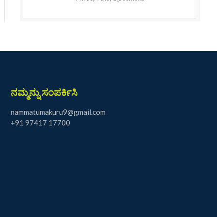
ನಮ್ಮನ್ನು ಸಂಪರ್ಕಿಸಿ
nammatumakuru9@gmail.com
+91 97417 17700