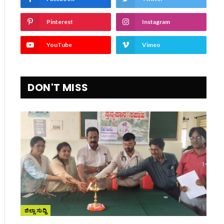
Pinterest
Instagram
YouTube
Vimeo
DON'T MISS
ite
ಜಿಲ್ಲಾ ಸುದ್ದಿ