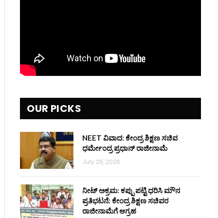
OUR PICKS
NEET ವಿವಾದ: ಕೇಂದ್ರ ಶಿಕ್ಷಣ ಸಚಿವ
ಧರ್ಮೇಂದ್ರ ಪ್ರಧಾನ್ ರಾಜೀನಾಮೆ
July 25, 2026
ನೀಟ್ ಅಕ್ರಮ: ಕಪ್ಪು ಪಟ್ಟಿ ಧರಿಸಿ ಮೌನ
ಪ್ರತಿಭಟನೆ: ಕೇಂದ್ರ ಶಿಕ್ಷಣ ಸಚಿವರ
ರಾಜೀನಾಮೆಗೆ ಆಗ್ರಹ