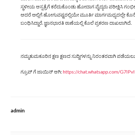
ಸ್ಥಳೀಯ ಆಸ್ಪತ್ರೆಗೆ ಕರೆದುಕೊಂಡು ಹೋದಾಗ ವೈದ್ಯರು ಪರೀಕ್ಷಿಸಿ ಗಂಭೀರ
ಆದರೆ ಅಲ್ಲಿಗೆ ಹೋಗುವಷ್ಟರಲ್ಲಿಯೇ ಮೂರ್ತಿ ಮಾರ್ಗಮಧ್ಯದಲ್ಲೇ ಕೊನ
ಬಂಧಿಸಿದ್ದಾರೆ. ಜ್ಞಾನಭಾರತಿ ಠಾಣೆಯಲ್ಲಿ ಕೊಲೆ ಪ್ರಕರಣ ದಾಖಲಾಗಿದೆ.
ನಮ್ಮತುಮಕೂರಿನ ಕ್ಷಣ ಕ್ಷಣದ ಸುದ್ದಿಗಳನ್ನು ನಿರಂತರವಾಗಿ ಪಡೆಯಲು ನ
ಗ್ರೂಪ್ ಗೆ ಜಾಯಿನ್ ಆಗಿ:
https://chat.whatsapp.com/G7IP
admin