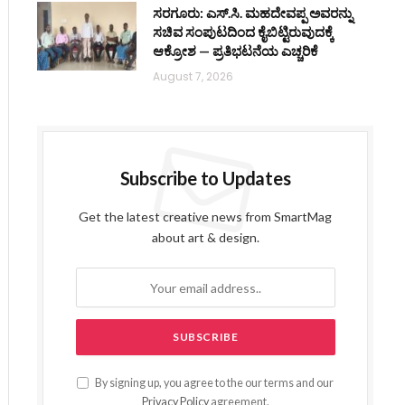
ಸರಗೂರು: ಎಸ್.ಸಿ. ಮಹದೇವಪ್ಪ ಅವರನ್ನು
ಸಚಿವ ಸಂಪುಟದಿಂದ ಕೈಬಿಟ್ಟಿರುವುದಕ್ಕೆ
ಆಕ್ರೋಶ — ಪ್ರತಿಭಟನೆಯ ಎಚ್ಚರಿಕೆ
August 7, 2026
Subscribe to Updates
Get the latest creative news from SmartMag
about art & design.
By signing up, you agree to the our terms and our
Privacy Policy
agreement.