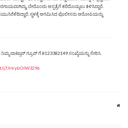
ಗಾಯವಾಗಿದ್ದು, ಬೇರೊಂದು ಆಸ್ಪತ್ರೆಗೆ ಕರೆದೊಯ್ಯಲು ತಿಳಿಸಿದ್ದಾರೆ.
ೆಯುಸಿರೆಳೆದಿದ್ದಾರೆ. ಸ್ಥಳಕ್ಕೆ ಆಗಮಿಸಿದ ಪೊಲೀಸರು ಆರೋಪಿಯನ್ನು
ಿಮ್ಮ ವಾಟ್ಸಾಪ್ ಗ್ರೂಪ್ ಗೆ 8123382149 ಸಂಖ್ಯೆಯನ್ನು ಸೇರಿಸಿ.
vItJj7JHrybOIW3296
Webs