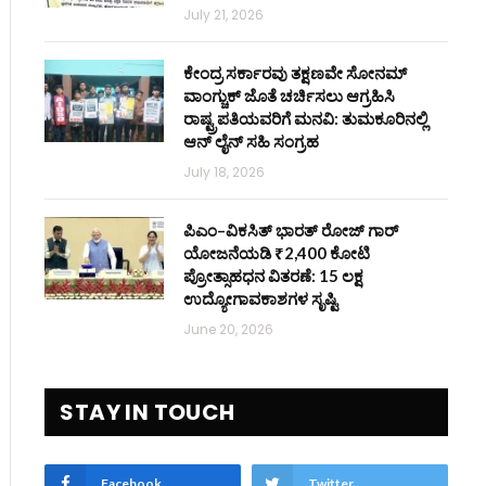
July 21, 2026
ಕೇಂದ್ರ ಸರ್ಕಾರವು ತಕ್ಷಣವೇ ಸೋನಮ್
ವಾಂಗ್ಚುಕ್ ಜೊತೆ ಚರ್ಚಿಸಲು ಆಗ್ರಹಿಸಿ
ರಾಷ್ಟ್ರಪತಿಯವರಿಗೆ ಮನವಿ: ತುಮಕೂರಿನಲ್ಲಿ
ಆನ್‌ ಲೈನ್ ಸಹಿ ಸಂಗ್ರಹ
July 18, 2026
ಪಿಎಂ–ವಿಕಸಿತ್ ಭಾರತ್ ರೋಜ್‌ ಗಾರ್
ಯೋಜನೆಯಡಿ ₹2,400 ಕೋಟಿ
ಪ್ರೋತ್ಸಾಹಧನ ವಿತರಣೆ: 15 ಲಕ್ಷ
ಉದ್ಯೋಗಾವಕಾಶಗಳ ಸೃಷ್ಟಿ
June 20, 2026
STAY IN TOUCH
Facebook
Twitter