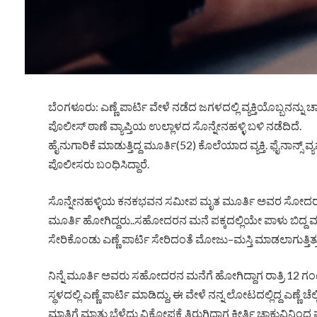
ಬೆಂಗಳೂರು: ಎಣ್ಣೆ ಪಾರ್ಟಿ ವೇಳೆ ನಡೆದ ಜಗಳದಲ್ಲಿ ವ್ಯಕ್ತಿಯೊಬ್ಬನನ್ನ
ಪೊಲೀಸ್ ಠಾಣೆ ವ್ಯಾಪ್ತಿಯ ಉಲ್ಲಾಳದ ಸೊನ್ನೇನಹಳ್ಳಿ ಬಳಿ ನಡೆದಿದೆ.
ಹೈನುಗಾರಿಕೆ ಮಾಡುತ್ತಿದ್ದ ಮೂರ್ತಿ(52) ಕೊಲೆಯಾದ ವ್ಯಕ್ತಿ. ಫೈನಾನ್ಸ್ ವ
ಪೊಲೀಸರು ಬಂಧಿಸಿದ್ದಾರೆ.
ಸೊನ್ನೇನಹಳ್ಳಿಯ ಕನಕಭವನ ಸಮೀಪ ಮೃತ ಮೂರ್ತಿ ಅವರ ಸೋದರ ಶ್ರ
ಮೂರ್ತಿ ಹೋಗಿದ್ದರು..ಸಹೋದರನ ಮನೆ ಪಕ್ಕದಲ್ಲಿಯೇ ಪಾಳು ಬಿದ್ದ ಮನೆ 
ಸೇರಿಕೊಂಡು ಎಣ್ಣೆ ಪಾರ್ಟಿ ಸೇರಿದಂತೆ ಮೋಜು–ಮಸ್ತಿ ಮಾಡಲಾಗುತ್ತಿತ್ತು.
ನಿನ್ನೆ ಮೂರ್ತಿ ಅವರು ಸಹೋದರನ ಮನೆಗೆ ಹೋಗಿದ್ದಾಗ ರಾತ್ರಿ 12 ಗಂ
ಸ್ಥಳದಲ್ಲಿ ಎಣ್ಣೆ ಪಾರ್ಟಿ ಮಾಡಿದ್ದು, ಈ ವೇಳೆ ನನ್ನ ಲೋಟದಲ್ಲಿದ್ದ ಎಣ್ಣೆ
ಮಾತಿಗೆ ಮಾತು ಬೆಳೆದು ವಿಕೋಪಕ್ಕೆ ತಿರುಗಿದಾಗ ಕೀರ್ತಿ ಚಾಕುವಿನಿಂದ ಮೂರ