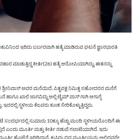
ು ಚಾಕುವಿನಿಂದ ಇರಿದು ಬರ್ಬರವಾಗಿ ಹತ್ಯೆ ಮಾಡಿರುವ ಘಟನೆ ಜ್ಞಾನಭಾರತಿ
್ಯವಹಾರ ಮಾಡುತ್ತಿದ್ದ ಕೀರ್ತಿ(26) ಹತ್ಯೆ ಆರೋಪಿಯಾಗಿದ್ದು, ಈತನನ್ನು
ೀನಿವಾಸ್ ಅವರ ಮನೆಯಿದೆ. ಪಿತೃಪಕ್ಷ ನಿಮಿತ್ತ ಸಹೋದರನ ಮನೆಗೆ
ಹಾಗೂ ಖಾಲಿ ಜಾಗವಿದ್ದು ಅಲ್ಲಿ ಟೈಮ್ ಪಾಸ್ ‍ಗಾಗಿ ಆಗಾಗ್ಗೆ
 ಇದರಲ್ಲಿ ಸ್ಥಳೀಯ ಕೆಲವರು ಕೂಡ ಸೇರಿಕೊಳ್ಳುತ್ತಿದ್ದರು.
ಟೆ ಸಂದರ್ಭದಲ್ಲಿ ಸುಮಾರು 10ಕ್ಕೂ ಹೆಚ್ಚು ಮಂದಿ ಸ್ಥಳೀಯರೊಂದಿಗೆ ಈ
 ಚೆಲ್ಲಿದೆ ಎಂದು ಮೂರ್ತಿ ಮತ್ತು ಕೀರ್ತಿ ನಡುವೆ ಗಲಾಟೆಯಾಗಿದೆ. ಇದು
್ತಿ ಹೊಟ್ಟೆಗೆ ಇರಿದಿದ್ದಾನೆ. ಕುಸಿದು ಬಿದ್ದ ಮೂರ್ತಿಯನ್ನು ಅಲ್ಲಿದ್ದವರೇ