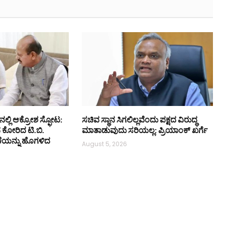
ನಲ್ಲಿ ಆಕ್ರೋಶ ಸ್ಫೋಟ:
ಸಚಿವ ಸ್ಥಾನ ಸಿಗಲಿಲ್ಲವೆಂದು ಪಕ್ಷದ ವಿರುದ್ಧ
ನ ಕೋರಿದ ಟಿ.ಬಿ.
ಮಾತಾಡುವುದು ಸರಿಯಲ್ಲ: ಪ್ರಿಯಾಂಕ್ ಖರ್ಗೆ
ಕೆಯನ್ನು ಹೊಗಳಿದ
August 5, 2026