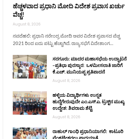
ಹೆಚ್ಚಳವಾದ ಪ್ರಧಾನಿ ಮೋದಿ ವಿದೇಶ ಪ್ರವಾಸ ಖರ್ಚು
ವೆಚ್ಚ!
August 8, 2026
ನವದೆಹಲಿ: ಪ್ರಧಾನಿ ನರೇಂದ್ರ ಮೋದಿ ಅವರ ವಿದೇಶ ಪ್ರವಾಸದ ವೆಚ್ಚ
2021 ರಿಂದ ಐದು ಪಟ್ಟು ಹೆಚ್ಚಾಗಿದೆ. ರಾಜ್ಯಸಭೆಗೆ ವಿದೇಶಾಂಗ…
ಸರಗೂರು: ಮಾದರ ಮಹಾಸಭೆಯ ಉದ್ಘಾಟನೆ
–ಪ್ರತಿಭಾ ಪುರಸ್ಕಾರ: ಒಳಮೀಸಲಾತಿ ಜಾರಿಗೆ
ಕೆ.ಎಚ್. ಮುನಿಯಪ್ಪ ಪ್ರತಿಪಾದನೆ
August 8, 2026
ಹಳ್ಳಿಯ ವಿದ್ಯಾರ್ಥಿಗಳು ಉನ್ನತ
ಹುದ್ದೆಗೇರುವುದೇ ಎಂ.ಎಸ್.ಎ. ಟ್ರಸ್ಟ್‌ನ ಮುಖ್ಯ
ಉದ್ದೇಶ: ಶಿವರಾಮ ಶೆಟ್ಟಿ
ite
August 8, 2026
ರಾಹುಲ್ ಗಾಂಧಿ ಪ್ರಧಾನಿಯಾಗಲಿ: ಕಾಟೂರಿ
ವೆಂಕಟೇಶ್ವರಲು ಪಾದಯಾತ್ರೆ