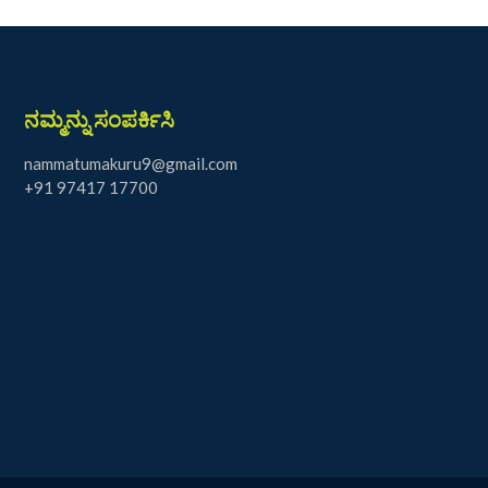
ನಮ್ಮನ್ನು ಸಂಪರ್ಕಿಸಿ
nammatumakuru9@gmail.com
+91 97417 17700