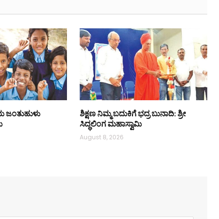
ೀಯ ಜಂತುಹುಳು
ಶಿಕ್ಷಣ ನಿಮ್ಮ ಬದುಕಿಗೆ ಭದ್ರ ಬುನಾದಿ: ಶ್ರೀ
ಮ
ಸಿದ್ಧಲಿಂಗ ಮಹಾಸ್ವಾಮಿ
August 8, 2026