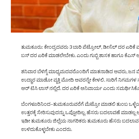
ತುಮಕೂರು: ಕೇಂದ್ರದವರು 3 ಬಾರಿ ಪೆಟ್ರೋಲ್, ಡೀಸೆಲ್ ದರ ಏರಿಕೆ ಮ
ಬಸ್ ದರ ಏರಿಕೆ ಮಾಡಲೇಬೇಕು. ಎಂದು ಗುಬ್ಬಿ ಶಾಸಕ ಹಾಗೂ ಕೆಎಸ್‌ ಆರ್‌ 
ಶನಿವಾರ ಬೆಳಿಗ್ಗೆ ಮಾಧ್ಯಮದವರೊಂದಿಗೆ ಮಾತನಾಡಿದ ಅವರು, ಜನ ಮೋ
ಉದ್ಧಾರ ಮಾಡೋ ವ್ಯಕ್ತಿ ಮೋದಿ ಅವರನ್ನೇ ಕೇಳಲಿ. ಸಾರಿಗೆ ನಿಗಮಗಳ 
ಆರ್ ಟಿಸಿ ಲಾಸ್ ನಲ್ಲಿದೆ. ದರ ಏರಿಕೆ ಅನಿವಾರ್ಯ ಎಂದು ಸಮರ್ಥಿಸಿ
ಬೆಂಗಳೂರಿನಿಂದ–ತುಮಕೂರುವರೆಗೆ ಮೆಟ್ರೋ ಮಾಡಲಿ ತುಂಬ ಒಳ್ಳೆಯದು.
ಉತ್ತರಕ್ಕೆ ಸೇರಿಸುವುದನ್ನು ಒಪ್ಪೋದಿಲ್ಲ. ಹೆಸರು ಬದಲಾವಣೆ ಮಾಡಲ್ಲ ಅಂದರ
ಇಡೀ ತುಮಕೂರು ಜಿಲ್ಲೆಯ ನಾಗರಿಕರು ತುಮಕೂರು ಹೆಸರು ಬದಲಾವಣೆ ಮ
ಉಳಿದುಕೊಳ್ಳಬೇಕು ಎಂದರು.