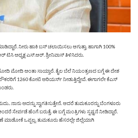
ಾಡಿದ್ದಾರೆ. ನೀರು ಹಾಕಿ ಬಸ್ ಚಲಾಯಿಸಲು ಆಗುತ್ತಾ. ಹಾಗಾಗಿ 100%
ಟಿಸಿ ಅಧ್ಯಕ್ಷ ಎಸ್.ಆರ್. ಶ್ರೀನಿವಾಸ್ ತಿಳಿಸಿದರು.
ದಿ ಮೋದಿ ಅಂತಾ ಸಾಯ್ತಾರೆ. ತೈಲ ಬೆಲೆ ನಿಯಂತ್ರಣದ ಬಗ್ಗೆ ಈ ದೇಶ
ನೌಕರರಿಗೆ 1260 ಕೋಟಿ ಅರಿಯರ್ಸ್ ನೀಡುತ್ತಿದ್ದೇವೆ. ಈಗಾಗಲೇ ಕೆಎಸ್
ಕೊಂಡರು.
. ನಾನು ಅದನ್ನು ಸ್ವಾಗತಿಸುತ್ತೇನೆ. ಆದರೆ ತುಮಕೂರನ್ನು ಬೆಂಗಳೂರು
ೆ ಸೇರ್ಪಡೆ ಹೆಂಗೆ ಬರುತ್ತೆ. ಈ ಬಗ್ಗೆ ಮಂತ್ರಿಗಳು ಸ್ಪಷ್ಟನೆ ನೀಡಿದ್ದಾರೆ.
ಾಡೋಕೆ ಒಪ್ಪಲ್ಲ. ತುಮಕೂರು ಹೆಸರಲ್ಲೇ ಜಿಲ್ಲೆಯಾಗಿ