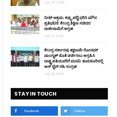
July 25, 2026
ನೀಟ್ ಅಕ್ರಮ: ಕಪ್ಪು ಪಟ್ಟಿ ಧರಿಸಿ ಮೌನ
ಪ್ರತಿಭಟನೆ: ಕೇಂದ್ರ ಶಿಕ್ಷಣ ಸಚಿವರ
ರಾಜೀನಾಮೆಗೆ ಆಗ್ರಹ
July 21, 2026
ಕೇಂದ್ರ ಸರ್ಕಾರವು ತಕ್ಷಣವೇ ಸೋನಮ್
ವಾಂಗ್ಚುಕ್ ಜೊತೆ ಚರ್ಚಿಸಲು ಆಗ್ರಹಿಸಿ
ರಾಷ್ಟ್ರಪತಿಯವರಿಗೆ ಮನವಿ: ತುಮಕೂರಿನಲ್ಲಿ
ಆನ್‌ ಲೈನ್ ಸಹಿ ಸಂಗ್ರಹ
July 18, 2026
STAY IN TOUCH
Facebook
Twitter