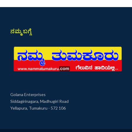
ನಮ್ಮ ಬಗ್ಗೆ
Golana Enterprises
Siddagirinagara, Madhugiri Road
Yellapura, Tumakuru - 572 106