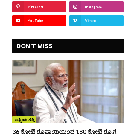
Pinterest
Instagram
YouTube
Vimeo
DON'T MISS
ರಾಷ್ಟ್ರೀಯ ಸುದ್ದಿ
36 ಕೋಟಿ ರೂಪಾಯಿಯಿಂದ 180 ಕೋಟಿ ರೂ.ಗೆ