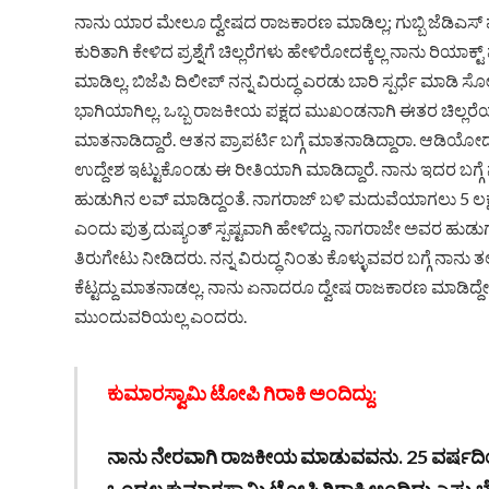
ನಾನು ಯಾರ ಮೇಲೂ ದ್ವೇಷದ ರಾಜಕಾರಣ ಮಾಡಿಲ್ಲ; ಗುಬ್ಬಿ ಜೆಡಿ
ಕುರಿತಾಗಿ ಕೇಳಿದ ಪ್ರಶ್ನೆಗೆ ಚಿಲ್ಲರೆಗಳು ಹೇಳಿರೋದಕ್ಕೆಲ್ಲ ನಾನು 
ಮಾಡಿಲ್ಲ. ಬಿಜೆಪಿ ದಿಲೀಪ್ ನನ್ನ ವಿರುದ್ಧ ಎರಡು ಬಾರಿ ಸ್ಪರ್ಧೆ ಮಾಡಿ ಸ
ಭಾಗಿಯಾಗಿಲ್ಲ. ಒಬ್ಬ ರಾಜಕೀಯ ಪಕ್ಷದ ಮುಖಂಡನಾಗಿ ಈತರ ಚಿಲ್ಲರೆಯಾ
ಮಾತನಾಡಿದ್ದಾರೆ. ಆತನ ಪ್ರಾಪರ್ಟಿ ಬಗ್ಗೆ ಮಾತನಾಡಿದ್ದಾರಾ. ಆಡಿಯೋದಲ
ಉದ್ದೇಶ ಇಟ್ಟುಕೊಂಡು ಈ ರೀತಿಯಾಗಿ ಮಾಡಿದ್ದಾರೆ. ನಾನು ಇದರ ಬಗ್ಗ
ಹುಡುಗಿನ ಲವ್ ಮಾಡಿದ್ದಂತೆ. ನಾಗರಾಜ್ ಬಳಿ ಮದುವೆಯಾಗಲು 5 ಲಕ್ಷ 
ಎಂದು ಪುತ್ರ ದುಷ್ಯಂತ್ ಸ್ಪಷ್ಟವಾಗಿ ಹೇಳಿದ್ದು, ನಾಗರಾಜೇ ಅವರ ಹುಡುಗ
ತಿರುಗೇಟು ನೀಡಿದರು. ನನ್ನ ವಿರುದ್ಧ ನಿಂತು ಕೊಳ್ಳುವವರ ಬಗ್ಗೆ ನಾನು ತಲೇ
ಕೆಟ್ಟದ್ದು ಮಾತನಾಡಲ್ಲ. ನಾನು ಏನಾದರೂ ದ್ವೇಷ ರಾಜಕಾರಣ ಮಾಡಿದ್
ಮುಂದುವರಿಯಲ್ಲ ಎಂದರು.
ಕುಮಾರಸ್ವಾಮಿ ಟೋಪಿ ಗಿರಾಕಿ ಅಂದಿದ್ದು:
ನಾನು ನೇರವಾಗಿ ರಾಜಕೀಯ ಮಾಡುವವನು. 25 ವರ್ಷದಿಂದ
ಒಂದ್ಸಲ ಕುಮಾರಸ್ವಾಮಿ ಟೋಪಿ ಗಿರಾಕಿ ಅಂದಿದ್ದು ಎಷ್ಟು ಬ