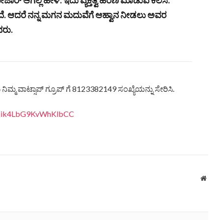
ೆ. ಆದರೆ ನನ್ನ ಮಗನ ಮದುವೆಗೆ ಆಹ್ವಾನ ನೀಡಲು ಅವರ
ದರು.
ಿಮ್ಮ ವಾಟ್ಸಾಪ್ ಗ್ರೂಪ್ ಗೆ 8123382149 ಸಂಖ್ಯೆಯನ್ನು ಸೇರಿಸಿ.
eQjik4LbG9KvWhKlbCC
Webs