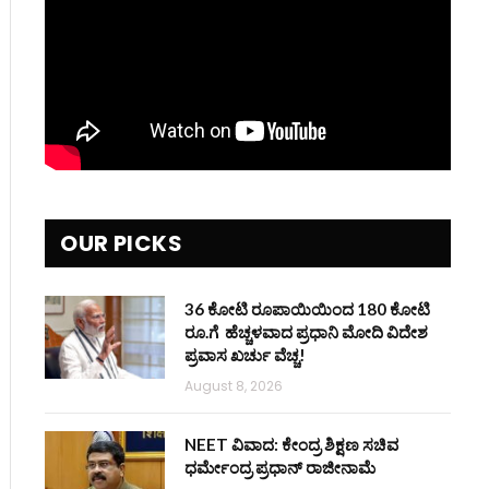
OUR PICKS
36 ಕೋಟಿ ರೂಪಾಯಿಯಿಂದ 180 ಕೋಟಿ
ರೂ.ಗೆ ಹೆಚ್ಚಳವಾದ ಪ್ರಧಾನಿ ಮೋದಿ ವಿದೇಶ
ಪ್ರವಾಸ ಖರ್ಚು ವೆಚ್ಚ!
August 8, 2026
NEET ವಿವಾದ: ಕೇಂದ್ರ ಶಿಕ್ಷಣ ಸಚಿವ
ಧರ್ಮೇಂದ್ರ ಪ್ರಧಾನ್ ರಾಜೀನಾಮೆ