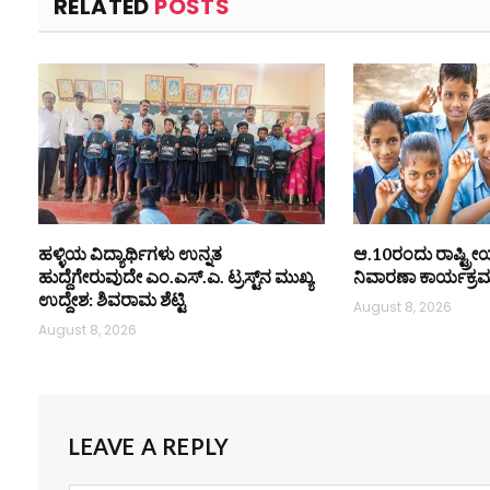
RELATED
POSTS
ಹಳ್ಳಿಯ ವಿದ್ಯಾರ್ಥಿಗಳು ಉನ್ನತ
ಆ.10ರಂದು ರಾಷ್ಟ್ರ
ಹುದ್ದೆಗೇರುವುದೇ ಎಂ.ಎಸ್.ಎ. ಟ್ರಸ್ಟ್‌ನ ಮುಖ್ಯ
ನಿವಾರಣಾ ಕಾರ್ಯಕ್ರ
ಉದ್ದೇಶ: ಶಿವರಾಮ ಶೆಟ್ಟಿ
August 8, 2026
August 8, 2026
LEAVE A REPLY