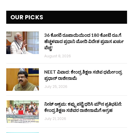
OUR PICKS
36 ಕೋಟಿ ರೂಪಾಯಿಯಿಂದ 180 ಕೋಟಿ ರೂ.ಗೆ
ಹೆಚ್ಚಳವಾದ ಪ್ರಧಾನಿ ಮೋದಿ ವಿದೇಶ ಪ್ರವಾಸ ಖರ್ಚು
ವೆಚ್ಚ!
August 8, 2026
NEET ವಿವಾದ: ಕೇಂದ್ರ ಶಿಕ್ಷಣ ಸಚಿವ ಧರ್ಮೇಂದ್ರ
ಪ್ರಧಾನ್ ರಾಜೀನಾಮೆ
July 25, 2026
ನೀಟ್ ಅಕ್ರಮ: ಕಪ್ಪು ಪಟ್ಟಿ ಧರಿಸಿ ಮೌನ ಪ್ರತಿಭಟನೆ:
ಕೇಂದ್ರ ಶಿಕ್ಷಣ ಸಚಿವರ ರಾಜೀನಾಮೆಗೆ ಆಗ್ರಹ
July 21, 2026