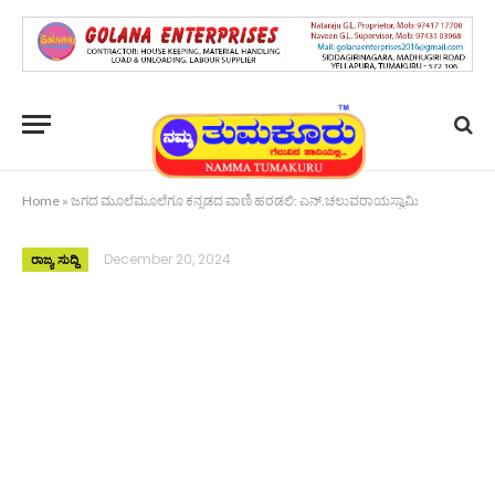
Home
»
ಜಗದ ಮೂಲೆಮೂಲೆಗೂ ಕನ್ನಡದ ವಾಣಿ ಹರಡಲಿ: ಎನ್.ಚಲುವರಾಯಸ್ವಾಮಿ
December 20, 2024
ರಾಜ್ಯ ಸುದ್ದಿ