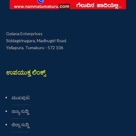
Golana Enterprises
Siddagirinagara, Madhugiri Road
Yellapura, Tumakuru - 572 106
ಉಪಯುಕ್ತ ಲಿಂಕ್ಸ್
ಮುಖಪುಟ
ರಾಜ್ಯ ಸುದ್ದಿ
ಜಿಲ್ಲಾ ಸುದ್ದಿ