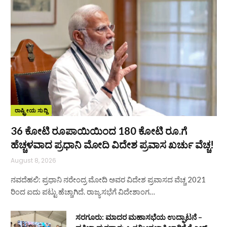
ರಾಷ್ಟ್ರೀಯ ಸುದ್ದಿ
36 ಕೋಟಿ ರೂಪಾಯಿಯಿಂದ 180 ಕೋಟಿ ರೂ.ಗೆ
ಹೆಚ್ಚಳವಾದ ಪ್ರಧಾನಿ ಮೋದಿ ವಿದೇಶ ಪ್ರವಾಸ ಖರ್ಚು ವೆಚ್ಚ!
August 8, 2026
ನವದೆಹಲಿ: ಪ್ರಧಾನಿ ನರೇಂದ್ರ ಮೋದಿ ಅವರ ವಿದೇಶ ಪ್ರವಾಸದ ವೆಚ್ಚ 2021
ರಿಂದ ಐದು ಪಟ್ಟು ಹೆಚ್ಚಾಗಿದೆ. ರಾಜ್ಯಸಭೆಗೆ ವಿದೇಶಾಂಗ…
ಸರಗೂರು: ಮಾದರ ಮಹಾಸಭೆಯ ಉದ್ಘಾಟನೆ –