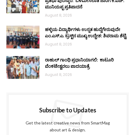
ಪ್ರತಿಭಾ ಪುರಸ್ಕಾರ: ಒಳಮೀಸಲಾತಿ ಜಾರಿಗೆ ಕೆ.ಎಚ್.
ಮುನಿಯಪ್ಪ ಪ್ರತಿಪಾದನೆ
August 8, 2026
ಹಳ್ಳಿಯ ವಿದ್ಯಾರ್ಥಿಗಳು ಉನ್ನತ ಹುದ್ದೆಗೇರುವುದೇ
ಎಂ.ಎಸ್.ಎ. ಟ್ರಸ್ಟ್‌ನ ಮುಖ್ಯ ಉದ್ದೇಶ: ಶಿವರಾಮ ಶೆಟ್ಟಿ
August 8, 2026
ರಾಹುಲ್ ಗಾಂಧಿ ಪ್ರಧಾನಿಯಾಗಲಿ: ಕಾಟೂರಿ
ವೆಂಕಟೇಶ್ವರಲು ಪಾದಯಾತ್ರೆ
August 8, 2026
Subscribe to Updates
Get the latest creative news from SmartMag
about art & design.