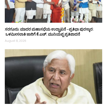
ಸರಗೂರು: ಮಾದರ ಮಹಾಸಭೆಯ ಉದ್ಘಾಟನೆ –ಪ್ರತಿಭಾ ಪುರಸ್ಕಾರ:
ಒಳಮೀಸಲಾತಿ ಜಾರಿಗೆ ಕೆ.ಎಚ್. ಮುನಿಯಪ್ಪ ಪ್ರತಿಪಾದನೆ
August 8, 2026