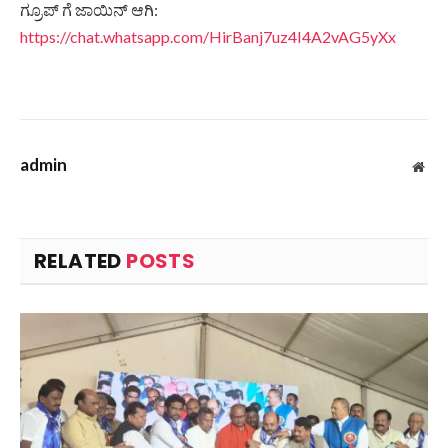
ಗ್ರೂಪ್ ಗೆ ಜಾಯಿನ್ ಆಗಿ:
https://chat.whatsapp.com/HirBanj7uz4I4A2vAG5yXx
admin
Web
RELATED
POSTS