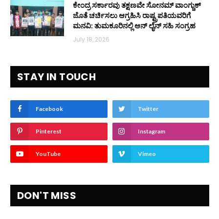
ಕೇಂದ್ರ ಸರ್ಕಾರವು ತಕ್ಷಣವೇ ಸೋನಮ್ ವಾಂಗ್ಚುಕ್
ಜೊತೆ ಚರ್ಚಿಸಲು ಆಗ್ರಹಿಸಿ ರಾಷ್ಟ್ರಪತಿಯವರಿಗೆ
ಮನವಿ: ತುಮಕೂರಿನಲ್ಲಿ ಆನ್‌ ಲೈನ್ ಸಹಿ ಸಂಗ್ರಹ
July 18, 2026
STAY IN TOUCH
Facebook
Twitter
Pinterest
Instagram
YouTube
Vimeo
DON'T MISS