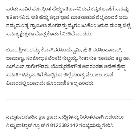
ಎರಡು ಸಾವಿರ ವರ್ಷಕ್ಕಿಂತ ಹೆಚ್ಚು ಇತಿಹಾಸವಿರುವ ಕನ್ನಡ ಭಾಷೆಗೆ ಸಾಕಷ್ಟು
ಇತಿಹಾಸವಿದೆ. ಅತಿ ಹೆಚ್ಚು ಕನ್ನಡ ಭಾಷೆ ಮಾತನಾಡುವ ಜಿಲ್ಲೆ ಎಂದರೆ ಅದು
ನಮ್ಮ ಮಂಡ್ಯ. ಗ್ರಾಮೀಣ ಸೊಗಡನ್ನು ಮೈಗೂಡಿಸಿಕೊಂಡಿರುವ ಮಂಡ್ಯ ಜಿಲ್ಲೆ
ಸಾಹಿತ್ಯ ಕ್ಷೇತ್ರಕ್ಕೂ ದೊಡ್ಡ ಕೊಡುಗೆ ನೀಡಿದೆ ಎಂದರು.
ಬಿ.ಎಂ.ಶ್ರೀಕಂಠಯ್ಯ, ಕೆ.ಎಸ್.ನರಸಿಂಹಸ್ವಾಮಿ, ಪು.ತಿ.ನರಸಿಂಹಾಚಾರ್,
ಭಾಷಾತಜ್ಞ, ಸಂಶೋಧಕ ವೆಂಕಟಸುಬ್ಬಯ್ಯ, ಸೀತಾಸುತ, ಜಾನಪದ ತಜ್ಞ ಡಾ.
ಎಚ್.ಎಲ್.ನಾಗೇಗೌಡರು, ಬೊಮ್ಮರಸೇಗೌಡ ಅವರಂತಹ ಅನೇಕ ಶ್ರೇಷ್ಠ
ಸಾಹಿತಿಗಳನ್ನು ನಾಡಿಗೆ ಕೊಟ್ಟಿರುವ ಜಿಲ್ಲೆ ಮಂಡ್ಯ. ನೆಲ, ಜಲ, ಭಾಷೆ
ವಿಚಾರದಲ್ಲಿ ಯಾವುದೇ ಹೊಂದಾಣಿಕೆ ಇಲ್ಲ ಎಂದರು.
ನಮ್ಮತುಮಕೂರಿನ ಕ್ಷಣ ಕ್ಷಣದ ಸುದ್ದಿಗಳನ್ನು ನಿರಂತರವಾಗಿ ಪಡೆಯಲು
ನಿಮ್ಮ ವಾಟ್ಸಾಪ್ ಗ್ರೂಪ್ ಗೆ 8123382149 ಸಂಖ್ಯೆಯನ್ನು ಸೇರಿಸಿ.