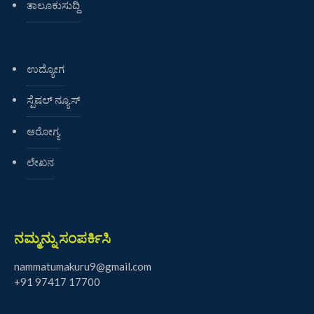
ತಾಲೂಕುಸುದ್ದಿ
ಉದ್ಯೋಗ
ಸ್ಪೆಷಲ್ ನ್ಯೂಸ್
ಆರೋಗ್ಯ
ಲೇಖನ
ನಮ್ಮನ್ನು ಸಂಪರ್ಕಿಸಿ
nammatumakuru9@gmail.com
+91 97417 17700