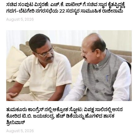
ಸಚಿವ ಸಂಪುಟ ವಿಸ್ತರಣೆ: ಎಚ್.ಕೆ. ಪಾಟೀಲ್ ಗೆ ಸಚಿವ ಸ್ಥಾನ ಕೈತಪ್ಪಿದ್ದಕ್ಕೆ
ಗದಗ–ಬೆಟಗೇರಿ ನಗರಸಭೆಯ 22 ಸದಸ್ಯರ ಸಾಮೂಹಿಕ ರಾಜೀನಾಮೆ
August 5, 2026
ತುಮಕೂರು ಕಾಂಗ್ರೆಸ್ ನಲ್ಲಿ ಆಕ್ರೋಶ ಸ್ಫೋಟ: ವಿಪಕ್ಷ ಸಾಲಿನಲ್ಲಿ ಆಸನ
ಕೋರಿದ ಟಿ.ಬಿ. ಜಯಚಂದ್ರ, ಹೆಚ್ ಡಿಕೆಯನ್ನು ಹೊಗಳಿದ ಶಾಸಕ
ಶ್ರೀನಿವಾಸ್
August 5, 2026