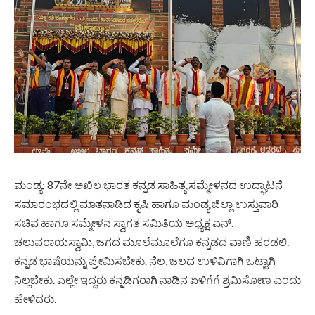
ಮಂಡ್ಯ: 87ನೇ ಅಖಿಲ ಭಾರತ ಕನ್ನಡ ಸಾಹಿತ್ಯ ಸಮ್ಮೇಳನದ ಉದ್ಘಾಟನೆ
ಸಮಾರಂಭದಲ್ಲಿ ಮಾತನಾಡಿದ ಕೃಷಿ ಹಾಗೂ ಮಂಡ್ಯ ಜಿಲ್ಲಾ ಉಸ್ತುವಾರಿ
ಸಚಿವ ಹಾಗೂ ಸಮ್ಮೇಳನ ಸ್ವಾಗತ ಸಮಿತಿಯ ಅಧ್ಯಕ್ಷ ಎನ್.
ಚಲುವರಾಯಸ್ವಾಮಿ, ಜಗದ ಮೂಲೆಮೂಲೆಗೂ ಕನ್ನಡದ ವಾಣಿ ಹರಡಲಿ.
ಕನ್ನಡ ಭಾಷೆಯನ್ನು ಪ್ರೇಮಿಸಬೇಕು. ನೆಲ, ಜಲದ ಉಳಿವಿಗಾಗಿ ಒಟ್ಟಾಗಿ
ನಿಲ್ಲಬೇಕು. ಎಲ್ಲೇ ಇದ್ದರು ಕನ್ನಡಿಗರಾಗಿ ನಾಡಿನ ಏಳಿಗೆಗೆ ಶ್ರಮಿಸೋಣ ಎಂದು
ಹೇಳಿದರು.