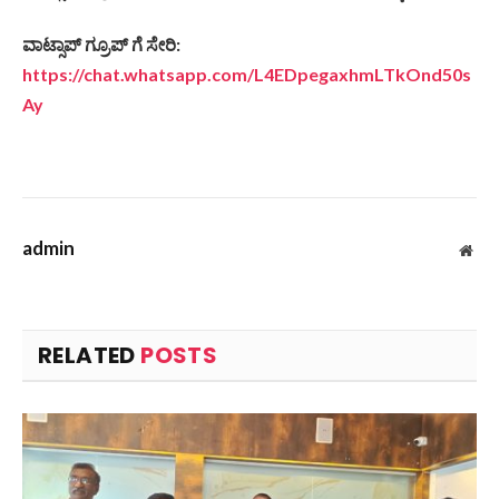
ವಾಟ್ಸಾಪ್ ಗ್ರೂಪ್ ಗೆ ಸೇರಿ:
https://chat.whatsapp.com/L4EDpegaxhmLTkOnd50s
Ay
admin
Web
RELATED
POSTS