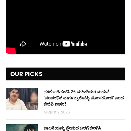
OUR PICKS
ನಕಲಿ ಐಡಿ ಬಳಸಿ 25 ಮಹಿಳೆಯರ ಮದುವೆ:
‘ವಂಚಕನಿಗೆ ಮಗಳನ್ನು ಕೊಟ್ಟು ಮೋಸಹೋದೆ’ ಎಂದ
ಬಿಜೆಪಿ ಶಾಸಕ!
August 9, 2026
ಬಾಲಕಿಯನ್ನು ಪ್ರೇಮದ ಬಲೆಗೆ ಬೀಳಿಸಿ