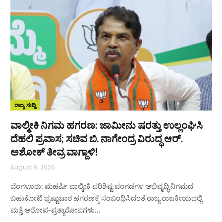
ರಾಜ್ಯ ಸುದ್ದಿ
ವಾಲ್ಮೀಕಿ ನಿಗಮ ಹಗರಣ: ಜಾಮೀನು ಷರತ್ತು ಉಲ್ಲಂಘಿಸಿ
ದೆಹಲಿ ಪ್ರವಾಸ; ಸಚಿವ ಬಿ. ನಾಗೇಂದ್ರ ವಿರುದ್ಧ ಆರ್.
ಅಶೋಕ್ ತೀವ್ರ ವಾಗ್ದಾಳಿ!
August 9, 2026
ಬೆಂಗಳೂರು: ಮಹರ್ಷಿ ವಾಲ್ಮೀಕಿ ಪರಿಶಿಷ್ಟ ಪಂಗಡಗಳ ಅಭಿವೃದ್ಧಿ ನಿಗಮದ
ಬಹುಕೋಟಿ ಭ್ರಷ್ಟಾಚಾರ ಹಗರಣಕ್ಕೆ ಸಂಬಂಧಿಸಿದಂತೆ ರಾಜ್ಯ ರಾಜಕೀಯದಲ್ಲಿ
ಮತ್ತೆ ಆರೋಪ-ಪ್ರತ್ಯಾರೋಪಗಳು…