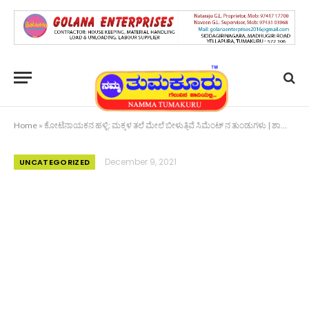
Home
»
ಕೋಟೆನಾಯಕನ ಹಳ್ಳಿ: ಮಕ್ಕಳ ತಲೆ ಮೇಲೆ ಬೀಳುತ್ತಿವೆ ಸಿಮೆಂಟ್ ನ ತುಂಡುಗಳು | ಶಾಲಾ ಕಟ್ಟಡ ಶಿಥಿಲಾವಸ್ಥೆ ತಲುಪಿದರೂ ಹೇಳುವವರಿಲ್ಲ, ಕೇಳುವವರಿಲ್ಲ!
December 9, 2021
UNCATEGORIZED