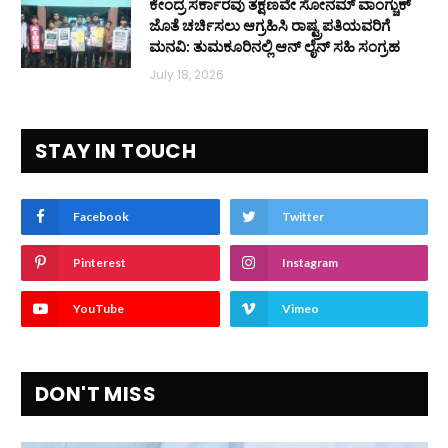
ಕೇಂದ್ರ ಸರ್ಕಾರವು ತಕ್ಷಣವೇ ಸೋನಮ್ ವಾಂಗ್ಚುಕ್
ಜೊತೆ ಚರ್ಚಿಸಲು ಆಗ್ರಹಿಸಿ ರಾಷ್ಟ್ರಪತಿಯವರಿಗೆ
ಮನವಿ: ತುಮಕೂರಿನಲ್ಲಿ ಆನ್‌ ಲೈನ್ ಸಹಿ ಸಂಗ್ರಹ
July 18, 2026
STAY IN TOUCH
Facebook
Twitter
Pinterest
Instagram
YouTube
Vimeo
DON'T MISS