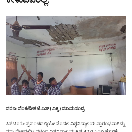
ವರದಿ: ವೆಂಕಟೇಶ ಜೆ.ಎಸ್ ( ವಿಕ್ಕಿ ) ಮಾಯಸಂದ್ರ
ತಿಪಟೂರು: ಪ್ರಪಂಚದಲ್ಲಿಯೇ‌ ಮೊದಲ ವಿಶ್ವವಿದ್ಯಾಲಯ ಪ್ರಾರಂಭವಾಗಿದ್ದು
ನಮ್ಮ ದೇಶದಲ್ಲೇ ( ನಳಂದ ವಿಶ್ವವಿದ್ಯಾಲಯ ಕ್ರಿ.ಶ. 427) ಎಂಬ ಹೆಗ್ಗಳಿಕೆ