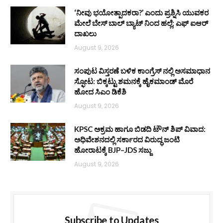
‘ನೀವು ಭಯೋತ್ಪಾದಕರಾ?’ ಎಂದು ಪ್ರಶ್ನಿಸಿ ಯುವಕರ
ಮೇಲೆ ಬೇಸ್‌ ಬಾಲ್ ಬ್ಯಾಟ್‌ ನಿಂದ ಹಲ್ಲೆ; ಎಫ್‌ ಐಆರ್
ದಾಖಲು
August 9, 2026
ಸಂಪುಟ ವಿಸ್ತರಣೆ ಬಳಿಕ ಕಾಂಗ್ರೆಸ್‌ ನಲ್ಲಿ ಅಸಮಾಧಾನ
ಸ್ಫೋಟ: ಬಿಕ್ಕಟ್ಟು ಶಮನಕ್ಕೆ ಹೈಕಮಾಂಡ್‌ ಮೊರೆ
ಹೋದ ಸಿಎಂ ಡಿಕೆಶಿ
August 9, 2026
KPSC ಅಕ್ರಮ ಹಾಗೂ ಬಿಡದಿ ಟೌನ್‌ ಶಿಪ್ ವಿವಾದ:
ಅಧಿವೇಶನದಲ್ಲಿ ಸರ್ಕಾರದ ವಿರುದ್ಧ ಜಂಟಿ
ಹೋರಾಟಕ್ಕೆ BJP–JDS ಸಜ್ಜು
August 9, 2026
Subscribe to Updates