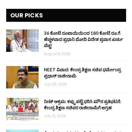
OUR PICKS
36 ಕೋಟಿ ರೂಪಾಯಿಯಿಂದ 180 ಕೋಟಿ ರೂ.ಗೆ
ಹೆಚ್ಚಳವಾದ ಪ್ರಧಾನಿ ಮೋದಿ ವಿದೇಶ ಪ್ರವಾಸ ಖರ್ಚು
ವೆಚ್ಚ!
August 8, 2026
NEET ವಿವಾದ: ಕೇಂದ್ರ ಶಿಕ್ಷಣ ಸಚಿವ ಧರ್ಮೇಂದ್ರ
ಪ್ರಧಾನ್ ರಾಜೀನಾಮೆ
July 25, 2026
ನೀಟ್ ಅಕ್ರಮ: ಕಪ್ಪು ಪಟ್ಟಿ ಧರಿಸಿ ಮೌನ ಪ್ರತಿಭಟನೆ:
ಕೇಂದ್ರ ಶಿಕ್ಷಣ ಸಚಿವರ ರಾಜೀನಾಮೆಗೆ ಆಗ್ರಹ
July 21, 2026