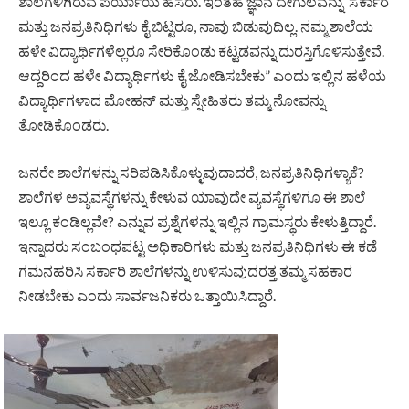
ಶಾಲೆಗಳಿಗಿರುವ ಪರ್ಯಾಯ ಹೆಸರು. ಇಂತಹ ಜ್ಞಾನ ದೇಗುಲವನ್ನು ಸರ್ಕಾರ
ಮತ್ತು ಜನಪ್ರತಿನಿಧಿಗಳು ಕೈ ಬಿಟ್ಟರೂ, ನಾವು ಬಿಡುವುದಿಲ್ಲ. ನಮ್ಮ ಶಾಲೆಯ
ಹಳೇ ವಿದ್ಯಾರ್ಥಿಗಳೆಲ್ಲರೂ ಸೇರಿಕೊಂಡು ಕಟ್ಟಡವನ್ನು ದುರಸ್ತಿಗೊಳಿಸುತ್ತೇವೆ.
ಆದ್ದರಿಂದ ಹಳೇ ವಿದ್ಯಾರ್ಥಿಗಳು ಕೈ ಜೋಡಿಸಬೇಕು” ಎಂದು ಇಲ್ಲಿನ ಹಳೆಯ
ವಿದ್ಯಾರ್ಥಿಗಳಾದ ಮೋಹನ್ ಮತ್ತು ಸ್ನೇಹಿತರು ತಮ್ಮ ನೋವನ್ನು
ತೋಡಿಕೊಂಡರು.
ಜನರೇ ಶಾಲೆಗಳನ್ನು ಸರಿಪಡಿಸಿಕೊಳ್ಳುವುದಾದರೆ, ಜನಪ್ರತಿನಿಧಿಗಳ್ಯಾಕೆ?
ಶಾಲೆಗಳ ಅವ್ಯವಸ್ಥೆಗಳನ್ನು ಕೇಳುವ ಯಾವುದೇ ವ್ಯವಸ್ಥೆಗಳಿಗೂ ಈ ಶಾಲೆ
ಇಲ್ಲೂ ಕಂಡಿಲ್ಲವೇ? ಎನ್ನುವ ಪ್ರಶ್ನೆಗಳನ್ನು ಇಲ್ಲಿನ ಗ್ರಾಮಸ್ಥರು ಕೇಳುತ್ತಿದ್ದಾರೆ.
ಇನ್ನಾದರು ಸಂಬಂಧಪಟ್ಟ ಅಧಿಕಾರಿಗಳು ಮತ್ತು ಜನಪ್ರತಿನಿಧಿಗಳು ಈ ಕಡೆ
ಗಮನಹರಿಸಿ ಸರ್ಕಾರಿ ಶಾಲೆಗಳನ್ನು ಉಳಿಸುವುದರತ್ತ ತಮ್ಮ ಸಹಕಾರ
ನೀಡಬೇಕು ಎಂದು ಸಾರ್ವಜನಿಕರು ಒತ್ತಾಯಿಸಿದ್ದಾರೆ.