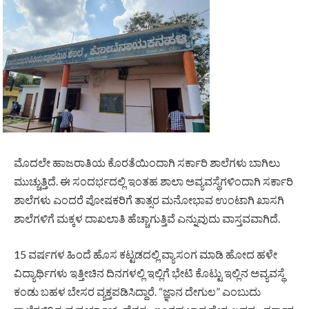
ಮೊದಲೇ ಹಾಜರಾತಿಯ ಕೊರತೆಯಿಂದಾಗಿ ಸರ್ಕಾರಿ ಶಾಲೆಗಳು ಬಾಗಿಲು
ಮುಚ್ಚುತ್ತಿದೆ. ಈ ಸಂದರ್ಭದಲ್ಲಿ ಇಂತಹ ಶಾಲಾ ಅವ್ಯವಸ್ಥೆಗಳಿಂದಾಗಿ ಸರ್ಕಾರಿ
ಶಾಲೆಗಳು ಎಂದರೆ ಪೋಷಕರಿಗೆ ತಾತ್ಸರ ಮನೋಭಾವ ಉಂಟಾಗಿ ಖಾಸಗಿ
ಶಾಲೆಗಳಿಗೆ ಮಕ್ಕಳ ದಾಖಲಾತಿ ಹೆಚ್ಚಾಗುತ್ತಿವೆ ಎನ್ನುವುದು ವಾಸ್ತವವಾಗಿದೆ.
15 ವರ್ಷಗಳ ಹಿಂದೆ ಹೊಸ ಕಟ್ಟಡದಲ್ಲಿ ವ್ಯಾಸಂಗ ಮಾಡಿ ಹೋದ ಹಳೇ
ವಿದ್ಯಾರ್ಥಿಗಳು ಇತ್ತೀಚಿನ ದಿನಗಳಲ್ಲಿ ಇಲ್ಲಿಗೆ ಭೇಟಿ ಕೊಟ್ಟು ಇಲ್ಲಿನ ಅವ್ಯವಸ್ಥೆ
ಕಂಡು ಬಹಳ ಬೇಸರ ವ್ಯಕ್ತಪಡಿಸಿದ್ದಾರೆ. “ಜ್ಞಾನ ದೇಗುಲ” ಎಂಬುದು