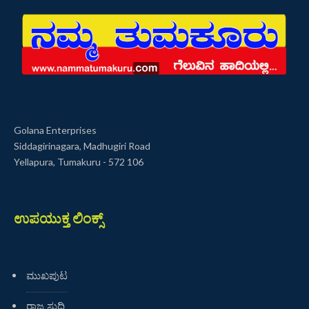
Golana Enterprises
Siddagirinagara, Madhugiri Road
Yellapura, Tumakuru - 572 106
ಉಪಯುಕ್ತ ಲಿಂಕ್ಸ್
ಮುಖಪುಟ
ರಾಜ್ಯ ಸುದ್ದಿ