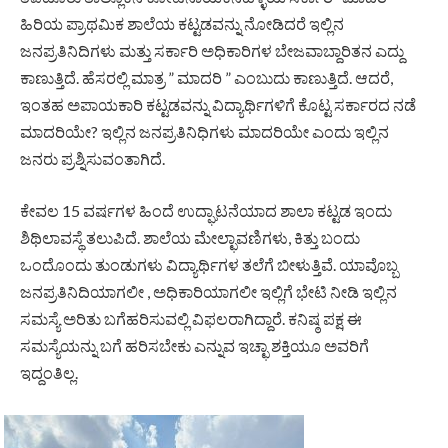
ಹಿರಿಯ ಪ್ರಾಥಮಿಕ ಶಾಲೆಯ ಕಟ್ಟಡವನ್ನು ನೋಡಿದರೆ ಇಲ್ಲಿನ
ಜನಪ್ರತಿನಿದಿಗಳು ಮತ್ತು ಸರ್ಕಾರಿ‌ ಅಧಿಕಾರಿಗಳ ಬೇಜವಾಬ್ದಾರಿತನ ಎದ್ದು
ಕಾಣುತ್ತಿದೆ. ಹೆಸರಲ್ಲಿ ಮಾತ್ರ ” ಮಾದರಿ ” ಎಂಬುದು ಕಾಣುತ್ತಿದೆ. ಆದರೆ,
ಇಂತಹ ಅಪಾಯಕಾರಿ ಕಟ್ಟಡವನ್ನು ವಿದ್ಯಾರ್ಥಿಗಳಿಗೆ ಕೊಟ್ಟ ಸರ್ಕಾರದ ನಡೆ
ಮಾದರಿಯೇ? ಇಲ್ಲಿನ ಜನಪ್ರತಿನಿಧಿಗಳು ಮಾದರಿಯೇ ಎಂದು ಇಲ್ಲಿನ
ಜನರು ಪ್ರಶ್ನಿಸುವಂತಾಗಿದೆ.
ಕೇವಲ 15 ವರ್ಷಗಳ ಹಿಂದೆ ಉದ್ಘಾಟನೆಯಾದ ಶಾಲಾ ಕಟ್ಟಡ ಇಂದು
ಶಿಥಿಲಾವಸ್ಥೆ ತಲುಪಿದೆ. ಶಾಲೆಯ ಮೇಲ್ಛಾವಣಿಗಳು, ಕಿತ್ತು ಬಂದು
ಒಂದೊಂದು ತುಂಡುಗಳು ವಿದ್ಯಾರ್ಥಿಗಳ ತಲೆಗೆ ಬೀಳುತ್ತಿವೆ. ಯಾವೊಬ್ಬ
ಜನಪ್ರತಿನಿದಿಯಾಗಲೀ , ಅಧಿಕಾರಿಯಾಗಲೀ ಇಲ್ಲಿಗೆ ಭೇಟಿ ನೀಡಿ ಇಲ್ಲಿನ
ಸಮಸ್ಯೆ ಅರಿತು ಬಗೆಹರಿಸುವಲ್ಲಿ ವಿಫಲರಾಗಿದ್ದಾರೆ. ಕನಿಷ್ಠ ಪಕ್ಷ ಈ
ಸಮಸ್ಯೆಯನ್ನು ಬಗೆ ಹರಿಸಬೇಕು ಎನ್ನುವ ಇಚ್ಛಾ ಶಕ್ತಿಯೂ ಅವರಿಗೆ
ಇದ್ದಂತಿಲ್ಲ.