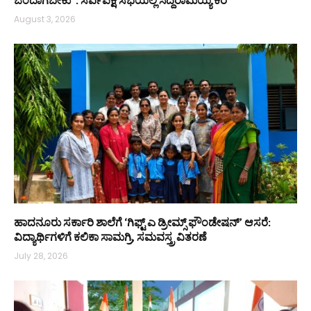
August 3, 2026
ಹಾದನೂರು ಸರ್ಕಾರಿ ಶಾಲೆಗೆ ‘ಗಿಫ್ಟ್ ಎ ಡ್ರೀಮ್ಸ್ ಫೌಂಡೇಷನ್’ ಆಸರೆ:
ವಿದ್ಯಾರ್ಥಿಗಳಿಗೆ ಕಲಿಕಾ ಸಾಮಗ್ರಿ, ಸಮವಸ್ತ್ರ ವಿತರಣೆ
July 28, 2026