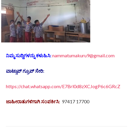
ನಿಮ್ಮ ಸುದ್ದಿಗಳನ್ನು ಕಳುಹಿಸಿ:
nammatumakuru9@gmail.com
ವಾಟ್ಸಾಪ್ ಗ್ರೂಪ್ ಸೇರಿ:
https://chat.whatsapp.com/E7Brl0d8zXCJogP6c6GRcZ
ಜಾಹೀರಾತುಗಳಿಗಾಗಿ ಸಂಪರ್ಕಿಸಿ:
97417 17700