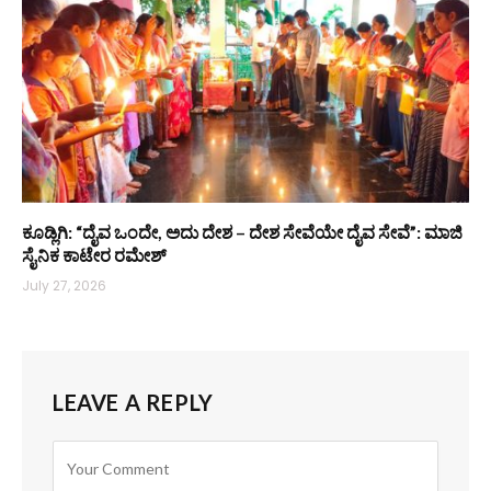
ಕೂಡ್ಲಿಗಿ: “ದೈವ ಒಂದೇ, ಅದು ದೇಶ – ದೇಶ ಸೇವೆಯೇ ದೈವ ಸೇವೆ”: ಮಾಜಿ
ಸೈನಿಕ ಕಾಟೇರ ರಮೇಶ್
July 27, 2026
LEAVE A REPLY