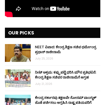
OUR PICKS
NEET ವಿವಾದ: ಕೇಂದ್ರ ಶಿಕ್ಷಣ ಸಚಿವ ಧರ್ಮೇಂದ್ರ
ಪ್ರಧಾನ್ ರಾಜೀನಾಮೆ
July 25, 2026
ನೀಟ್ ಅಕ್ರಮ: ಕಪ್ಪು ಪಟ್ಟಿ ಧರಿಸಿ ಮೌನ ಪ್ರತಿಭಟನೆ:
ಕೇಂದ್ರ ಶಿಕ್ಷಣ ಸಚಿವರ ರಾಜೀನಾಮೆಗೆ ಆಗ್ರಹ
July 21, 2026
ಕೇಂದ್ರ ಸರ್ಕಾರವು ತಕ್ಷಣವೇ ಸೋನಮ್ ವಾಂಗ್ಚುಕ್
ಜೊತೆ ಚರ್ಚಿಸಲು ಆಗ್ರಹಿಸಿ ರಾಷ್ಟ್ರಪತಿಯವರಿಗೆ