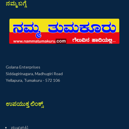
ನಮ್ಮ ಬಗ್ಗೆ
Golana Enterprises
Siddagirinagara, Madhugiri Road
Yellapura, Tumakuru - 572 106
ಉಪಯುಕ್ತ ಲಿಂಕ್ಸ್
ಮುಖಪುಟ