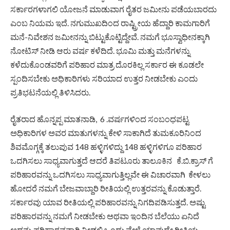
ಸರ್ಕಾರಗಳಾಗಲಿ ಯೋಜನೆ ಮಾಡುವಾಗ ರೈತರ ಜಮೀನು ಪಡೆಯಬಾರದು
ಎಂಬ ನಿಯಮ ಇದೆ. ನಗುಮುಖದಿಂದ ರಾಷ್ಟ್ರೀಯ ಹೆದ್ದಾರಿ ಕಾಮಗಾರಿಗೆ
ಮನೆ-ನಿವೇಶನ ಜಮೀನನ್ನು ಬಿಟ್ಟುಕೊಟ್ಟಿದ್ದೇವೆ. ನಮಗೆ ಭೂಸ್ವಾಧೀನಕ್ಕಾಗಿ
ನೋಟಿಸ್ ನೀಡಿ ಆರು ವರ್ಷ ಕಳೆದಿದೆ. ಭೂಮಿ ಮತ್ತು ಮನೆಗಳನ್ನು
ಕಳೆದುಕೊಂಡವರಿಗೆ ಪರಿಹಾರ ಮಾತ್ರ ದೊರಕಿಲ್ಲ ಸರ್ಕಾರ ಈ ಕೂಡಲೇ
ಸ್ಪಂದಿಸಬೇಕು ಅಧಿಕಾರಿಗಳು ಸರಿಯಾದ ಉತ್ತರ ನೀಡಬೇಕು ಎಂದು
ಪ್ರತಿಭಟನೆಯಲ್ಲಿ ತಿಳಿಸಿದರು.
ರೈತರಾದ ಹೊನ್ನಪ್ಪ ಮಾತನಾಡಿ, 6 .ವರ್ಷಗಳಿಂದ ಸಂಬಂಧಪಟ್ಟ
ಅಧಿಕಾರಿಗಳ ಅವರ ಮಾತುಗಳನ್ನು ಕೇಳಿ ಸಾಕಾಗಿದೆ ತುಮಕೂರಿನಿಂದ
ಶಿವಮೊಗ್ಗಕ್ಕೆ ತಲುಪುವ 148 ಹಳ್ಳಿಗಳಿದ್ದು 148 ಹಳ್ಳಿಗಳಿಗೂ ಪರಿಹಾರ
ಒದಗಿಸಲು ಸಾಧ್ಯವಾಗುತ್ತದೆ ಆದರೆ ತಿಪಟೂರು ತಾಲೂಕಿನ ಕೆ.ಬಿ.ಕ್ರಾಸ್ ಗೆ
ಪರಿಹಾರವನ್ನು ಒದಗಿಸಲು ಸಾಧ್ಯವಾಗುತ್ತಿಲ್ಲವೇ ಈ ವಿಚಾರವಾಗಿ ಕೇಳಲು
ಹೋದರೆ ನಮಗೆ ಬೇಜವಾಬ್ದಾರಿ ರೀತಿಯಲ್ಲಿ ಉತ್ತರವನ್ನು ಕೊಡುತ್ತಾರೆ.
ಸರ್ಕಾರವು ಯಾವ ರೀತಿಯಲ್ಲಿ ಪರಿಹಾರವನ್ನು ನಿಗದಿಪಡಿಸುತ್ತದೆ. ಅಷ್ಟು
ಪರಿಹಾರವನ್ನು ನಮಗೆ ನೀಡಬೇಕು ಅಥವಾ ಇಂದಿನ ಬೆಲೆಯು ಏನಿದೆ
ಅದನ್ನು ಪರಿಹಾರವನ್ನಾಗಿ ನೀಡಲಿ ಒಂದು ವೇಳೆ ಯಾವುದೇ ರೀತಿಯ