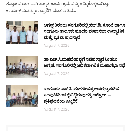
ಸಪ್ತಾಹದ ಅಂಗವಾಗಿ ಜಾಗೃತಿ ಕಾರ್ಯಕ್ರಮವನ್ನು ಹಮ್ಮಿಕೊಳ್ಳಲಾಗಿತ್ತು.
ಕಾರ್ಯಕ್ರಮವನ್ನು ಉದ್ಘಾಟಿಸಿ ಮಾತನಾಡಿದ…
ಆಗಸ್ಟ್ 8ರಂದು ಸರಗೂರಿನಲ್ಲಿ ಹೆಚ್.ಡಿ. ಕೋಟೆ ಹಾಗೂ
ಸರಗೂರು ತಾಲೂಕು ಮಾದರ ಮಹಾಸಭಾ ಉದ್ಘಾಟನೆ
ಮತ್ತು ಪ್ರತಿಭಾ ಪುರಸ್ಕಾರ
August 7, 2026
ಡಾ.ಎಚ್.ಸಿ.ಮಹದೇವಪ್ಪಗೆ ಸಚಿವ ಸ್ಥಾನ ನೀಡಲು
ಆಗ್ರಹ: ಸರಗೂರಿನಲ್ಲಿ ಅಧಿಕರ್ನಾಟಕ ಮಹಾಸಭಾ ಸಭೆ
August 7, 2026
ಸರಗೂರು: ಎಸ್.ಸಿ. ಮಹದೇವಪ್ಪ ಅವರನ್ನು ಸಚಿವ
ಸಂಪುಟದಿಂದ ಕೈಬಿಟ್ಟಿರುವುದಕ್ಕೆ ಆಕ್ರೋಶ —
ಪ್ರತಿಭಟನೆಯ ಎಚ್ಚರಿಕೆ
August 7, 2026