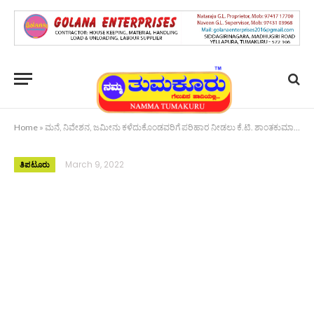
Home
»
ಮನೆ, ನಿವೇಶನ, ಜಮೀನು ಕಳೆದುಕೊಂಡವರಿಗೆ ಪರಿಹಾರ ನೀಡಲು ಕೆ.ಟಿ. ಶಾಂತಕುಮಾರ್ ಒತ್ತಾಯ
March 9, 2022
ತಿಪಟೂರು