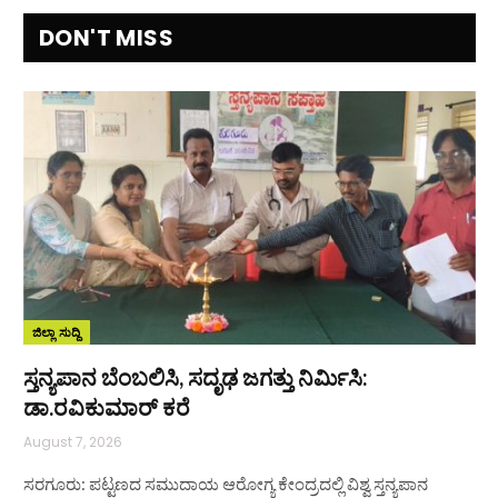
DON'T MISS
ಜಿಲ್ಲಾ ಸುದ್ದಿ
ಸ್ತನ್ಯಪಾನ ಬೆಂಬಲಿಸಿ, ಸದೃಢ ಜಗತ್ತು ನಿರ್ಮಿಸಿ:
ಡಾ.ರವಿಕುಮಾರ್ ಕರೆ
August 7, 2026
ಸರಗೂರು: ಪಟ್ಟಣದ ಸಮುದಾಯ ಆರೋಗ್ಯ ಕೇಂದ್ರದಲ್ಲಿ ವಿಶ್ವ ಸ್ತನ್ಯಪಾನ