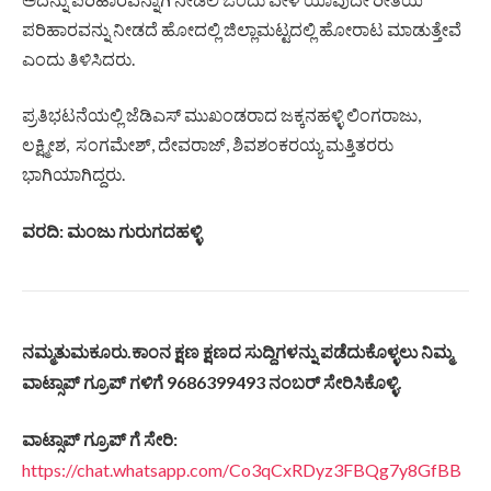
ಪರಿಹಾರವನ್ನು ನೀಡದೆ ಹೋದಲ್ಲಿ ಜಿಲ್ಲಾಮಟ್ಟದಲ್ಲಿ ಹೋರಾಟ ಮಾಡುತ್ತೇವೆ
ಎಂದು ತಿಳಿಸಿದರು.
ಪ್ರತಿಭಟನೆಯಲ್ಲಿ ಜೆಡಿಎಸ್ ಮುಖಂಡರಾದ ಜಕ್ಕನಹಳ್ಳಿ ಲಿಂಗರಾಜು,
ಲಕ್ಷ್ಮೀಶ, ಸಂಗಮೇಶ್, ದೇವರಾಜ್, ಶಿವಶಂಕರಯ್ಯ ಮತ್ತಿತರರು
ಭಾಗಿಯಾಗಿದ್ದರು.
ವರದಿ: ಮಂಜು ಗುರುಗದಹಳ್ಳಿ
.
ನಮ್ಮತುಮಕೂರು
ಕಾಂನ
ಕ್ಷಣ
ಕ್ಷಣದ
ಸುದ್ದಿಗಳನ್ನು
ಪಡೆದುಕೊಳ್ಳಲು
ನಿಮ್ಮ
9686399493
.
ವಾಟ್ಸಾಪ್
ಗ್ರೂಪ್
ಗಳಿಗೆ
ನಂಬರ್
ಸೇರಿಸಿಕೊಳ್ಳಿ
:
ವಾಟ್ಸಾಪ್
ಗ್ರೂಪ್
ಗೆ
ಸೇರಿ
https://chat.whatsapp.com/Co3qCxRDyz3FBQg7y8GfBB