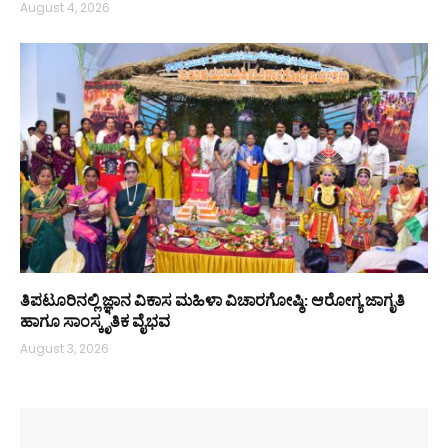
August 4, 2026
ತಿಪಟೂರಿನಲ್ಲಿ ಜ್ಞಾನ ವಿಕಾಸ ಮಹಿಳಾ ವಿಚಾರಗೋಷ್ಠಿ: ಆರೋಗ್ಯ ಜಾಗೃತಿ
ಹಾಗೂ ಸಾಂಸ್ಕೃತಿಕ ವೈಭವ
August 3, 2026