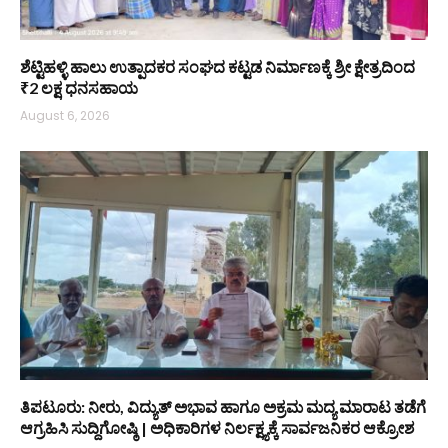
ಶೆಟ್ಟಿಹಳ್ಳಿ ಹಾಲು ಉತ್ಪಾದಕರ ಸಂಘದ ಕಟ್ಟಡ ನಿರ್ಮಾಣಕ್ಕೆ ಶ್ರೀ ಕ್ಷೇತ್ರದಿಂದ
₹2 ಲಕ್ಷ ಧನಸಹಾಯ
August 6, 2026
ತಿಪಟೂರು: ನೀರು, ವಿದ್ಯುತ್ ಅಭಾವ ಹಾಗೂ ಅಕ್ರಮ ಮದ್ಯ ಮಾರಾಟ ತಡೆಗೆ
ಆಗ್ರಹಿಸಿ ಸುದ್ದಿಗೋಷ್ಠಿ | ಅಧಿಕಾರಿಗಳ ನಿರ್ಲಕ್ಷ್ಯಕ್ಕೆ ಸಾರ್ವಜನಿಕರ ಆಕ್ರೋಶ