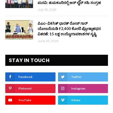
ಮನವಿ: ತುಮಕೂರಿನಲ್ಲಿ ಆನ್‌ ಲೈನ್ ಸಹಿ ಸಂಗ್ರಹ
July 18, 2026
ಪಿಎಂ–ವಿಕಸಿತ್ ಭಾರತ್ ರೋಜ್‌ ಗಾರ್
ಯೋಜನೆಯಡಿ ₹2,400 ಕೋಟಿ ಪ್ರೋತ್ಸಾಹಧನ
ವಿತರಣೆ: 15 ಲಕ್ಷ ಉದ್ಯೋಗಾವಕಾಶಗಳ ಸೃಷ್ಟಿ
June 20, 2026
STAY IN TOUCH
Facebook
Twitter
Pinterest
Instagram
YouTube
Vimeo