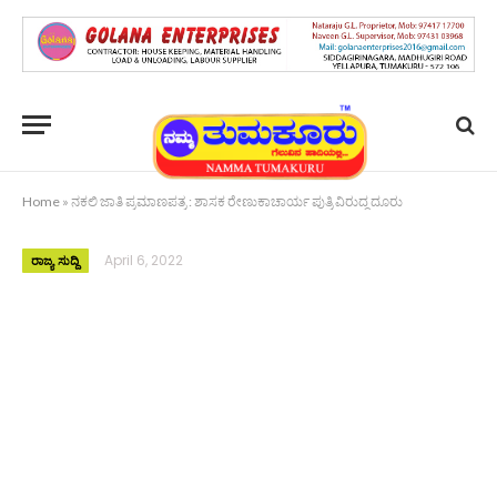
Home
»
ನಕಲಿ ಜಾತಿ ಪ್ರಮಾಣಪತ್ರ : ಶಾಸಕ ರೇಣುಕಾಚಾರ್ಯ ಪುತ್ರಿ ವಿರುದ್ಧ ದೂರು
April 6, 2022
ರಾಜ್ಯ ಸುದ್ದಿ