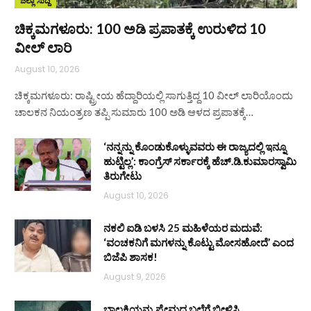
ಜಿಲ್ಲಾ ಸುದ್ದಿ
ಚಿಕ್ಕಮಗಳೂರು: 100 ಅಡಿ ಪ್ರಪಾತಕ್ಕೆ ಉರುಳಿದ 10
ವೀಲ್ ಲಾರಿ
August 10, 2026
ಚಿಕ್ಕಮಗಳೂರು: ರಾಷ್ಟ್ರೀಯ ಹೆದ್ದಾರಿಯಲ್ಲಿ ಸಾಗುತ್ತಿದ್ದ 10 ವೀಲ್ ಲಾರಿಯೊಂದು
ಚಾಲಕನ ನಿಯಂತ್ರಣ ತಪ್ಪಿ ಸುಮಾರು 100 ಅಡಿ ಆಳದ ಪ್ರಪಾತಕ್ಕೆ…
‘ನನ್ನನ್ನು ಕೊಂಡುಕೊಳ್ಳುವವರು ಈ ರಾಜ್ಯದಲ್ಲಿ ಇನ್ನೂ
ಹುಟ್ಟಿಲ್ಲ’: ಕಾಂಗ್ರೆಸ್ ಸರ್ಕಾರಕ್ಕೆ ಹೆಚ್.ಡಿ.ಕುಮಾರಸ್ವಾಮಿ
ತಿರುಗೇಟು
August 10, 2026
ನಕಲಿ ಐಡಿ ಬಳಸಿ 25 ಮಹಿಳೆಯರ ಮದುವೆ:
‘ವಂಚಕನಿಗೆ ಮಗಳನ್ನು ಕೊಟ್ಟು ಮೋಸಹೋದೆ’ ಎಂದ
ಬಿಜೆಪಿ ಶಾಸಕ!
August 9, 2026
ಬಾಲಕಿಯನ್ನು ಪ್ರೇಮದ ಬಲೆಗೆ ಬೀಳಿಸಿ