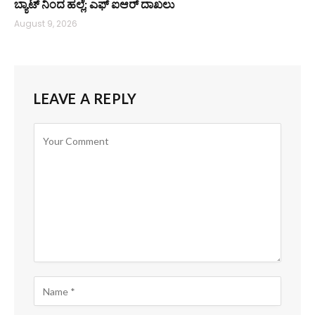
ಬ್ಯಾಟ್‌ ನಿಂದ ಹಲ್ಲೆ; ಎಫ್‌ ಐಆರ್ ದಾಖಲು
August 9, 2026
LEAVE A REPLY