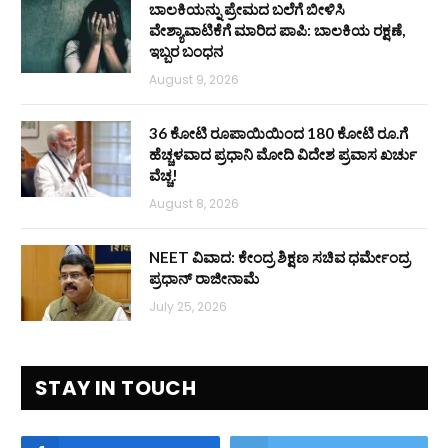
ಬಾಲಕಿಯನ್ನು ಪ್ರೇಮದ ಬಲೆಗೆ ಬೀಳಿಸಿ
ವೇಶ್ಯಾವಾಟಿಕೆಗೆ ಮಾರಿದ ಪಾಪಿ: ಬಾಲಕಿಯ ರಕ್ಷಣೆ,
ಇಬ್ಬರ ಬಂಧನ
August 9, 2026
36 ಕೋಟಿ ರೂಪಾಯಿಯಿಂದ 180 ಕೋಟಿ ರೂ.ಗೆ
ಹೆಚ್ಚಳವಾದ ಪ್ರಧಾನಿ ಮೋದಿ ವಿದೇಶ ಪ್ರವಾಸ ಖರ್ಚು
ವೆಚ್ಚ!
August 8, 2026
NEET ವಿವಾದ: ಕೇಂದ್ರ ಶಿಕ್ಷಣ ಸಚಿವ ಧರ್ಮೇಂದ್ರ
ಪ್ರಧಾನ್ ರಾಜೀನಾಮೆ
July 25, 2026
STAY IN TOUCH