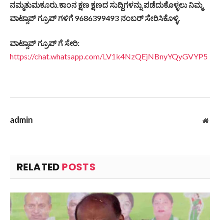
ನಮ್ಮತುಮಕೂರು.
ಕಾಂನ
ಕ್ಷಣ
ಕ್ಷಣದ
ಸುದ್ದಿಗಳನ್ನು
ಪಡೆದುಕೊಳ್ಳಲು
ನಿಮ್ಮ
ವಾಟ್ಸಾಪ್
ಗ್ರೂಪ್
ಗಳಿಗೆ 9686399493
ನಂಬರ್
ಸೇರಿಸಿಕೊಳ್ಳಿ.
ವಾಟ್ಸಾಪ್
ಗ್ರೂಪ್
ಗೆ
ಸೇರಿ
:
https://chat.whatsapp.com/LV1k4NzQEjNBnyYQyGVYP5
admin
Web
RELATED
POSTS