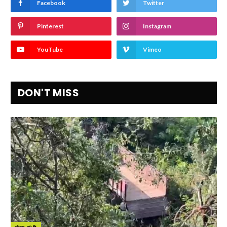
Facebook
Twitter
Pinterest
Instagram
YouTube
Vimeo
DON'T MISS