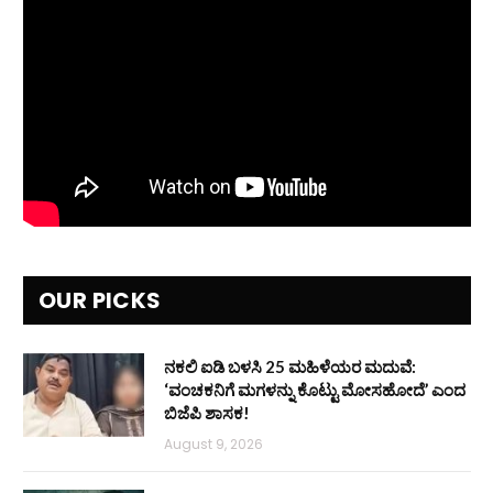
OUR PICKS
ನಕಲಿ ಐಡಿ ಬಳಸಿ 25 ಮಹಿಳೆಯರ ಮದುವೆ:
‘ವಂಚಕನಿಗೆ ಮಗಳನ್ನು ಕೊಟ್ಟು ಮೋಸಹೋದೆ’ ಎಂದ
ಬಿಜೆಪಿ ಶಾಸಕ!
August 9, 2026