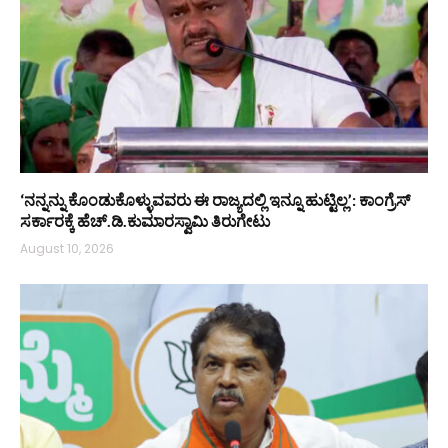
‘ನನ್ನನ್ನು ಕೊಂಡುಕೊಳ್ಳುವವರು ಈ ರಾಜ್ಯದಲ್ಲಿ ಇನ್ನೂ ಹುಟ್ಟಿಲ್ಲ’: ಕಾಂಗ್ರೆಸ್
ಸರ್ಕಾರಕ್ಕೆ ಹೆಚ್.ಡಿ.ಕುಮಾರಸ್ವಾಮಿ ತಿರುಗೇಟು
August 10, 2026