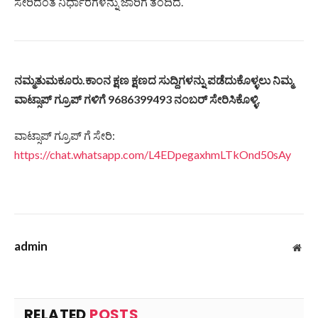
ಸೇರಿದಂತೆ ನಿರ್ಧಾರಗಳನ್ನು ಜಾರಿಗೆ ತಂದಿದೆ.
ನಮ್ಮತುಮಕೂರು.ಕಾಂನ ಕ್ಷಣ ಕ್ಷಣದ ಸುದ್ದಿಗಳನ್ನು ಪಡೆದುಕೊಳ್ಳಲು ನಿಮ್ಮ
ವಾಟ್ಸಾಪ್ ಗ್ರೂಪ್ ಗಳಿಗೆ 9686399493 ನಂಬರ್ ಸೇರಿಸಿಕೊಳ್ಳಿ.
ವಾಟ್ಸಾಪ್ ಗ್ರೂಪ್ ಗೆ ಸೇರಿ:
https://chat.whatsapp.com/L4EDpegaxhmLTkOnd50sAy
admin
Web
RELATED
POSTS