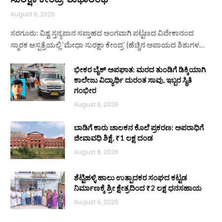
August 6, 2026
ಸರಗೂರು: ವಿಶ್ವ ಸ್ತನ್ಯಪಾನ ಸಪ್ತಾಹದ ಅಂಗವಾಗಿ ಪಟ್ಟಣದ ವಿವೇಕಾನಂದ
ಸ್ಮಾರಕ ಆಸ್ಪತ್ರೆಯಲ್ಲಿ ‘ಮೇಧಾ ಸುರಕ್ಷಾ ಕೇಂದ್ರ’ (ಹೆಚ್ಚಿನ ಅಪಾಯದ ಶಿಶುಗಳ…
ಭೀಕರ ಬೈಕ್ ಅಪಘಾತ: ಮರದ ತುಂಡಿಗೆ ಡಿಕ್ಕಿಯಾಗಿ
ಕಾಲೇಜು ವಿದ್ಯಾರ್ಥಿ ದುರಂತ ಸಾವು, ಇಬ್ಬರ ಸ್ಥಿತಿ
ಗಂಭೀರ
August 6, 2026
ಬಾಡಿಗೆ ಕಾರು ಚಾಲಕನ ಕೊಲೆ ಪ್ರಕರಣ: ಅಪರಾಧಿಗೆ
ಜೀವಾವಧಿ ಶಿಕ್ಷೆ, ₹1 ಲಕ್ಷ ದಂಡ
August 6, 2026
ಶೆಟ್ಟಿಹಳ್ಳಿ ಹಾಲು ಉತ್ಪಾದಕರ ಸಂಘದ ಕಟ್ಟಡ
ನಿರ್ಮಾಣಕ್ಕೆ ಶ್ರೀ ಕ್ಷೇತ್ರದಿಂದ ₹2 ಲಕ್ಷ ಧನಸಹಾಯ
August 6, 2026