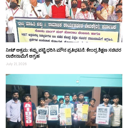
ನೀಟ್ ಅಕ್ರಮ: ಕಪ್ಪು ಪಟ್ಟಿ ಧರಿಸಿ ಮೌನ ಪ್ರತಿಭಟನೆ: ಕೇಂದ್ರ ಶಿಕ್ಷಣ ಸಚಿವರ
ರಾಜೀನಾಮೆಗೆ ಆಗ್ರಹ
July 21, 2026