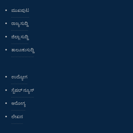
ಮುಖಪುಟ
ರಾಜ್ಯ ಸುದ್ದಿ
ಜಿಲ್ಲಾ ಸುದ್ದಿ
ತಾಲೂಕುಸುದ್ದಿ
ಉದ್ಯೋಗ
ಸ್ಪೆಷಲ್ ನ್ಯೂಸ್
ಆರೋಗ್ಯ
ಲೇಖನ