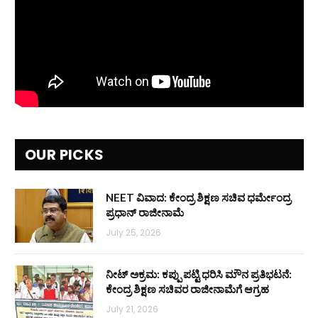
OUR PICKS
NEET ವಿವಾದ: ಕೇಂದ್ರ ಶಿಕ್ಷಣ ಸಚಿವ ಧರ್ಮೇಂದ್ರ
ಪ್ರಧಾನ್ ರಾಜೀನಾಮೆ
July 25, 2026
ನೀಟ್ ಅಕ್ರಮ: ಕಪ್ಪು ಪಟ್ಟಿ ಧರಿಸಿ ಮೌನ ಪ್ರತಿಭಟನೆ:
ಕೇಂದ್ರ ಶಿಕ್ಷಣ ಸಚಿವರ ರಾಜೀನಾಮೆಗೆ ಆಗ್ರಹ
July 21, 2026