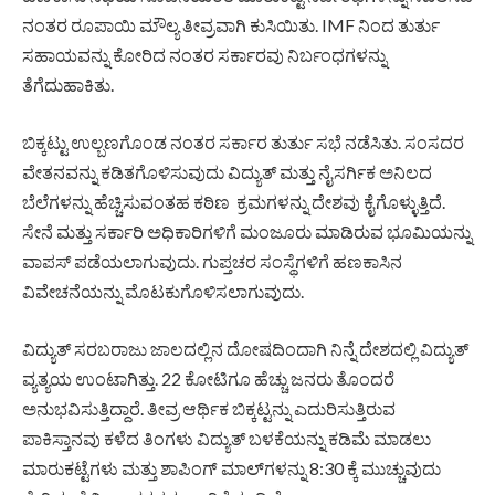
ನಂತರ ರೂಪಾಯಿ ಮೌಲ್ಯ ತೀವ್ರವಾಗಿ ಕುಸಿಯಿತು. IMF ನಿಂದ ತುರ್ತು
ಸಹಾಯವನ್ನು ಕೋರಿದ ನಂತರ ಸರ್ಕಾರವು ನಿರ್ಬಂಧಗಳನ್ನು
ತೆಗೆದುಹಾಕಿತು.
ಬಿಕ್ಕಟ್ಟು ಉಲ್ಬಣಗೊಂಡ ನಂತರ ಸರ್ಕಾರ ತುರ್ತು ಸಭೆ ನಡೆಸಿತು. ಸಂಸದರ
ವೇತನವನ್ನು ಕಡಿತಗೊಳಿಸುವುದು ವಿದ್ಯುತ್ ಮತ್ತು ನೈಸರ್ಗಿಕ ಅನಿಲದ
ಬೆಲೆಗಳನ್ನು ಹೆಚ್ಚಿಸುವಂತಹ ಕಠಿಣ ಕ್ರಮಗಳನ್ನು ದೇಶವು ಕೈಗೊಳ್ಳುತ್ತಿದೆ.
ಸೇನೆ ಮತ್ತು ಸರ್ಕಾರಿ ಅಧಿಕಾರಿಗಳಿಗೆ ಮಂಜೂರು ಮಾಡಿರುವ ಭೂಮಿಯನ್ನು
ವಾಪಸ್ ಪಡೆಯಲಾಗುವುದು. ಗುಪ್ತಚರ ಸಂಸ್ಥೆಗಳಿಗೆ ಹಣಕಾಸಿನ
ವಿವೇಚನೆಯನ್ನು ಮೊಟಕುಗೊಳಿಸಲಾಗುವುದು.
ವಿದ್ಯುತ್ ಸರಬರಾಜು ಜಾಲದಲ್ಲಿನ ದೋಷದಿಂದಾಗಿ ನಿನ್ನೆ ದೇಶದಲ್ಲಿ ವಿದ್ಯುತ್
ವ್ಯತ್ಯಯ ಉಂಟಾಗಿತ್ತು. 22 ಕೋಟಿಗೂ ಹೆಚ್ಚು ಜನರು ತೊಂದರೆ
ಅನುಭವಿಸುತ್ತಿದ್ದಾರೆ. ತೀವ್ರ ಆರ್ಥಿಕ ಬಿಕ್ಕಟ್ಟನ್ನು ಎದುರಿಸುತ್ತಿರುವ
ಪಾಕಿಸ್ತಾನವು ಕಳೆದ ತಿಂಗಳು ವಿದ್ಯುತ್ ಬಳಕೆಯನ್ನು ಕಡಿಮೆ ಮಾಡಲು
ಮಾರುಕಟ್ಟೆಗಳು ಮತ್ತು ಶಾಪಿಂಗ್ ಮಾಲ್‌ಗಳನ್ನು 8:30 ಕ್ಕೆ ಮುಚ್ಚುವುದು