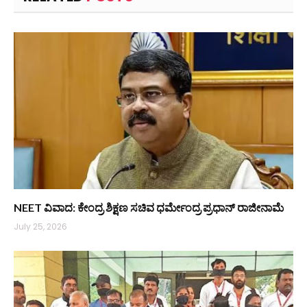
NEET ವಿವಾದ: ಕೇಂದ್ರ ಶಿಕ್ಷಣ ಸಚಿವ ಧರ್ಮೇಂದ್ರ ಪ್ರಧಾನ್ ರಾಜೀನಾಮೆ
July 25, 2026