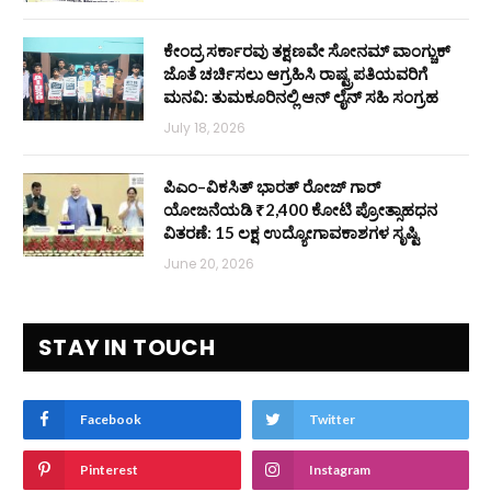
ಕೇಂದ್ರ ಸರ್ಕಾರವು ತಕ್ಷಣವೇ ಸೋನಮ್ ವಾಂಗ್ಚುಕ್
ಜೊತೆ ಚರ್ಚಿಸಲು ಆಗ್ರಹಿಸಿ ರಾಷ್ಟ್ರಪತಿಯವರಿಗೆ
ಮನವಿ: ತುಮಕೂರಿನಲ್ಲಿ ಆನ್‌ ಲೈನ್ ಸಹಿ ಸಂಗ್ರಹ
July 18, 2026
ಪಿಎಂ–ವಿಕಸಿತ್ ಭಾರತ್ ರೋಜ್‌ ಗಾರ್
ಯೋಜನೆಯಡಿ ₹2,400 ಕೋಟಿ ಪ್ರೋತ್ಸಾಹಧನ
ವಿತರಣೆ: 15 ಲಕ್ಷ ಉದ್ಯೋಗಾವಕಾಶಗಳ ಸೃಷ್ಟಿ
June 20, 2026
STAY IN TOUCH
Facebook
Twitter
Pinterest
Instagram