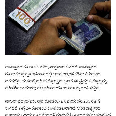
ಪಾಕಿಸ್ತಾನದ ರೂಪಾಯಿ ಮೌಲ್ಯ ತೀವ್ರವಾಗಿ ಕುಸಿದಿದೆ. ಪಾಕಿಸ್ತಾನದ
ರೂಪಾಯಿ ಪ್ರಸ್ತುತ ಇತಿಹಾಸದಲ್ಲಿ ಅದರ ಅತ್ಯಂತ ಕಡಿಮೆ ವಿನಿಮಯ
ದರದಲ್ಲಿದೆ. ದೇಶದಲ್ಲಿ ಆರ್ಥಿಕ ಬಿಕ್ಕಟ್ಟು ಉಲ್ಬಣಗೊಳ್ಳುತ್ತಿದ್ದಂತೆ, ಬಿಕ್ಕಟ್ಟನ್ನು
ಪರಿಹರಿಸಲು ದೇಶವು ವೆಚ್ಚ ಕಡಿತದ ಯೋಜನೆಗಳನ್ನು ರೂಪಿಸುತ್ತಿದೆ.
ಡಾಲರ್ ಎದುರು ಪಾಕಿಸ್ತಾನ ರೂಪಾಯಿ ವಿನಿಮಯ ದರ 255 ರೂ.ಗೆ
ಕುಸಿದಿದೆ. ನಿನ್ನೆ 24 ರೂಪಾಯಿ ಕುಸಿತ ದಾಖಲಾಗಿದೆ. ಅಂತರಾಷ್ಟ್ರೀಯ
ಹಣಕಾಸು ನಿಧಿಯ ಸೂಚನೆಯಂತೆ ಮಾರುಕಟ್ಟೆ ನಿರ್ಬಂಧಗಳನ್ನು ಸಡಿಲಿಸಿದ