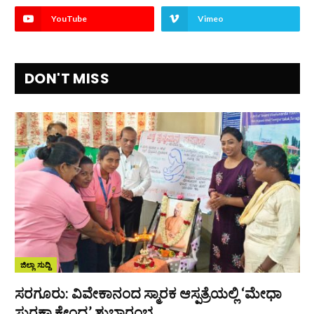
YouTube
Vimeo
DON'T MISS
ಜಿಲ್ಲಾ ಸುದ್ದಿ
ಸರಗೂರು: ವಿವೇಕಾನಂದ ಸ್ಮಾರಕ ಆಸ್ಪತ್ರೆಯಲ್ಲಿ ‘ಮೇಧಾ
ಸುರಕ್ಷಾ ಕೇಂದ್ರ’ ಶುಭಾರಂಭ