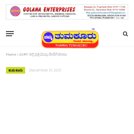
Home
»
ಪಾರ್ಕ್ ನಲ್ಲಿ ವ್ಯಕ್ತಿಯೊಬ್ಬ ನೇಣಿಗೆ ಶರಣು
December 31, 2021
ತುಮಕೂರು