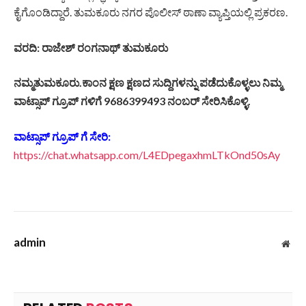
ಕೈಗೊಂಡಿದ್ದಾರೆ. ತುಮಕೂರು ನಗರ ಪೊಲೀಸ್ ಠಾಣಾ ವ್ಯಾಪ್ತಿಯಲ್ಲಿ ಪ್ರಕರಣ.
ವರದಿ: ರಾಜೇಶ್ ರಂಗನಾಥ್ ತುಮಕೂರು
ನಮ್ಮತುಮಕೂರು.ಕಾಂನ ಕ್ಷಣ ಕ್ಷಣದ ಸುದ್ದಿಗಳನ್ನು ಪಡೆದುಕೊಳ್ಳಲು ನಿಮ್ಮ
ವಾಟ್ಸಾಪ್ ಗ್ರೂಪ್ ಗಳಿಗೆ 9686399493 ನಂಬರ್ ಸೇರಿಸಿಕೊಳ್ಳಿ.
ವಾಟ್ಸಾಪ್ ಗ್ರೂಪ್ ಗೆ ಸೇರಿ:
https://chat.whatsapp.com/L4EDpegaxhmLTkOnd50sAy
admin
Web