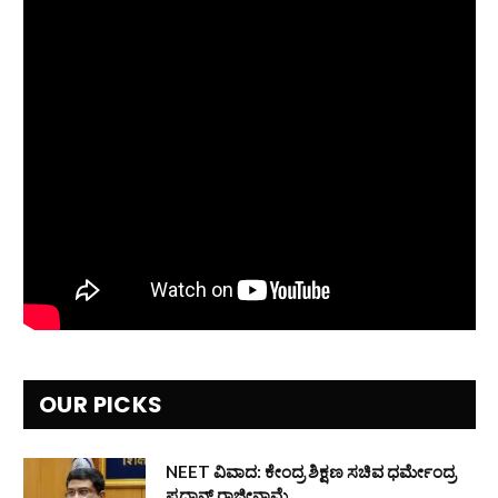
OUR PICKS
NEET ವಿವಾದ: ಕೇಂದ್ರ ಶಿಕ್ಷಣ ಸಚಿವ ಧರ್ಮೇಂದ್ರ
ಪ್ರಧಾನ್ ರಾಜೀನಾಮೆ