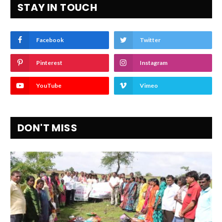
STAY IN TOUCH
Facebook
Twitter
Pinterest
Instagram
YouTube
Vimeo
DON'T MISS