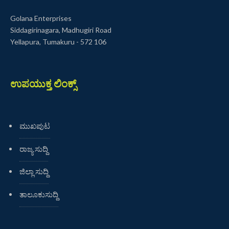
Golana Enterprises
Siddagirinagara, Madhugiri Road
Yellapura, Tumakuru - 572 106
ಉಪಯುಕ್ತ ಲಿಂಕ್ಸ್
ಮುಖಪುಟ
ರಾಜ್ಯ ಸುದ್ದಿ
ಜಿಲ್ಲಾ ಸುದ್ದಿ
ತಾಲೂಕುಸುದ್ದಿ