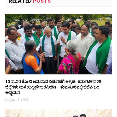
RELATED
POSTS
10 ಸಾವಿರ ಕೋಟಿ ಅನುದಾನ ಬಿಡುಗಡೆಗೆ ಆಗ್ರಹ: ಕರ್ನಾಟಕದ 28
ಜಿಲ್ಲೆಗಳು ಮಳೆಯಿಲ್ಲದೇ ಬರಪೀಡಿತ | ತುಮಕೂರಿನಲ್ಲಿ ಬಿಜೆಪಿ ಬರ
ಅಧ್ಯಯನ
August 5, 2026