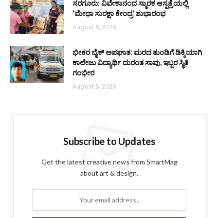
ಸರಗೂರು: ವಿವೇಕಾನಂದ ಸ್ಮಾರಕ ಆಸ್ಪತ್ರೆಯಲ್ಲಿ
‘ಮೇಧಾ ಸುರಕ್ಷಾ ಕೇಂದ್ರ’ ಶುಭಾರಂಭ
August 6, 2026
ಭೀಕರ ಬೈಕ್ ಅಪಘಾತ: ಮರದ ತುಂಡಿಗೆ ಡಿಕ್ಕಿಯಾಗಿ
ಕಾಲೇಜು ವಿದ್ಯಾರ್ಥಿ ದುರಂತ ಸಾವು, ಇಬ್ಬರ ಸ್ಥಿತಿ
ಗಂಭೀರ
August 6, 2026
Subscribe to Updates
Get the latest creative news from SmartMag
about art & design.