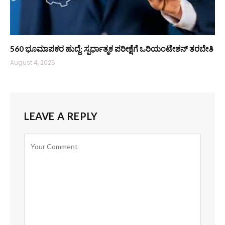
560 ಭೂಮಾಪಕರ ಹುದ್ದೆ: ಸ್ಪರ್ಧಾತ್ಮಕ ಪರೀಕ್ಷೆಗೆ ಒರಿಯಂಟೇಶನ್ ತರಬೇತಿ
August 4, 2026
LEAVE A REPLY