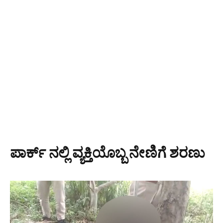
ಪಾರ್ಕ್ ನಲ್ಲಿ ವ್ಯಕ್ತಿಯೊಬ್ಬ ನೇಣಿಗೆ ಶರಣು