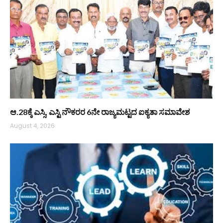
ಆ.28ಕ್ಕೆ ಎಸ್ಸಿ, ಎಸ್ಟಿ ನೌಕರರ 6ನೇ ರಾಜ್ಯಮಟ್ಟದ ಐಕ್ಯತಾ ಸಮಾವೇಶ
August 4, 2026