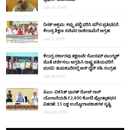
July 25, 2026
ನೀಟ್ ಅಕ್ರಮ: ಕಪ್ಪು ಪಟ್ಟಿ ಧರಿಸಿ ಮೌನ ಪ್ರತಿಭಟನೆ:
ಕೇಂದ್ರ ಶಿಕ್ಷಣ ಸಚಿವರ ರಾಜೀನಾಮೆಗೆ ಆಗ್ರಹ
July 21, 2026
ಕೇಂದ್ರ ಸರ್ಕಾರವು ತಕ್ಷಣವೇ ಸೋನಮ್ ವಾಂಗ್ಚುಕ್
ಜೊತೆ ಚರ್ಚಿಸಲು ಆಗ್ರಹಿಸಿ ರಾಷ್ಟ್ರಪತಿಯವರಿಗೆ
ಮನವಿ: ತುಮಕೂರಿನಲ್ಲಿ ಆನ್‌ ಲೈನ್ ಸಹಿ ಸಂಗ್ರಹ
July 18, 2026
ಪಿಎಂ–ವಿಕಸಿತ್ ಭಾರತ್ ರೋಜ್‌ ಗಾರ್
ಯೋಜನೆಯಡಿ ₹2,400 ಕೋಟಿ ಪ್ರೋತ್ಸಾಹಧನ
ವಿತರಣೆ: 15 ಲಕ್ಷ ಉದ್ಯೋಗಾವಕಾಶಗಳ ಸೃಷ್ಟಿ
June 20, 2026