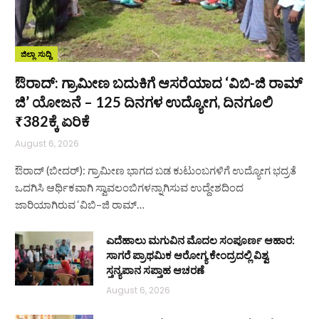
ಜಿಲ್ಲಾ ಸುದ್ದಿ
ಔರಾದ್: ಗ್ರಾಮೀಣ ಬದುಕಿಗೆ ಆಸರೆಯಾದ ‘ವಿಬಿ-ಜಿ ರಾಮ್
ಜಿ’ ಯೋಜನೆ – 125 ದಿನಗಳ ಉದ್ಯೋಗ, ದಿನಗೂಲಿ
₹382ಕ್ಕೆ ಏರಿಕೆ
August 6, 2026
ಔರಾದ್ (ಬೀದರ್): ಗ್ರಾಮೀಣ ಭಾಗದ ಬಡ ಕುಟುಂಬಗಳಿಗೆ ಉದ್ಯೋಗ ಭದ್ರತೆ
ಒದಗಿಸಿ ಆರ್ಥಿಕವಾಗಿ ಸ್ವಾವಲಂಬಿಗಳನ್ನಾಗಿಸುವ ಉದ್ದೇಶದಿಂದ
ಜಾರಿಯಾಗಿರುವ ‘ವಿಬಿ–ಜಿ ರಾಮ್…
ಎದೆಹಾಲು ಮಗುವಿನ ಮೊದಲ ಸಂಪೂರ್ಣ ಆಹಾರ:
ಸಾಗರೆ ಪ್ರಾಥಮಿಕ ಆರೋಗ್ಯ ಕೇಂದ್ರದಲ್ಲಿ ವಿಶ್ವ
ಸ್ತನ್ಯಪಾನ ಸಪ್ತಾಹ ಆಚರಣೆ
August 6, 2026