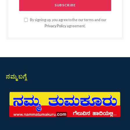
By signing up, you agree to the our terms and our
Privacy Policy
agreement.
ನಮ್ಮ ಬಗ್ಗೆ