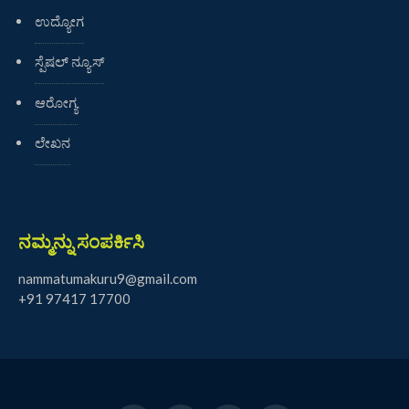
ಉದ್ಯೋಗ
ಸ್ಪೆಷಲ್ ನ್ಯೂಸ್
ಆರೋಗ್ಯ
ಲೇಖನ
ನಮ್ಮನ್ನು ಸಂಪರ್ಕಿಸಿ
nammatumakuru9@gmail.com
+91 97417 17700