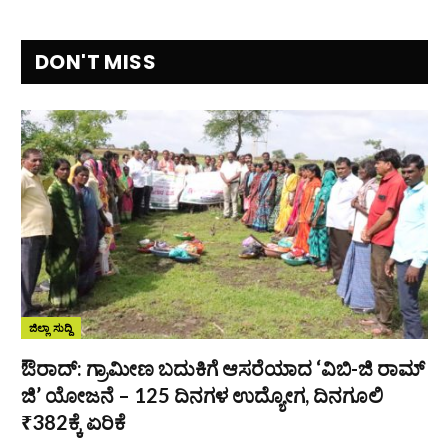
DON'T MISS
ಜಿಲ್ಲಾ ಸುದ್ದಿ
ಔರಾದ್: ಗ್ರಾಮೀಣ ಬದುಕಿಗೆ ಆಸರೆಯಾದ ‘ವಿಬಿ-ಜಿ ರಾಮ್
ಜಿ’ ಯೋಜನೆ – 125 ದಿನಗಳ ಉದ್ಯೋಗ, ದಿನಗೂಲಿ
₹382ಕ್ಕೆ ಏರಿಕೆ