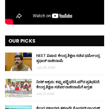
OUR PICKS
NEET ವಿವಾದ: ಕೇಂದ್ರ ಶಿಕ್ಷಣ ಸಚಿವ ಧರ್ಮೇಂದ್ರ
ಪ್ರಧಾನ್ ರಾಜೀನಾಮೆ
July 25, 2026
ನೀಟ್ ಅಕ್ರಮ: ಕಪ್ಪು ಪಟ್ಟಿ ಧರಿಸಿ ಮೌನ ಪ್ರತಿಭಟನೆ:
ಕೇಂದ್ರ ಶಿಕ್ಷಣ ಸಚಿವರ ರಾಜೀನಾಮೆಗೆ ಆಗ್ರಹ
July 21, 2026
ಕೇಂದ್ರ ಸರ್ಕಾರವು ತಕ್ಷಣವೇ ಸೋನಮ್ ವಾಂಗ್ಚುಕ್