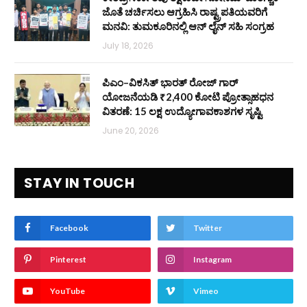
ಜೊತೆ ಚರ್ಚಿಸಲು ಆಗ್ರಹಿಸಿ ರಾಷ್ಟ್ರಪತಿಯವರಿಗೆ
ಮನವಿ: ತುಮಕೂರಿನಲ್ಲಿ ಆನ್‌ ಲೈನ್ ಸಹಿ ಸಂಗ್ರಹ
July 18, 2026
ಪಿಎಂ–ವಿಕಸಿತ್ ಭಾರತ್ ರೋಜ್‌ ಗಾರ್
ಯೋಜನೆಯಡಿ ₹2,400 ಕೋಟಿ ಪ್ರೋತ್ಸಾಹಧನ
ವಿತರಣೆ: 15 ಲಕ್ಷ ಉದ್ಯೋಗಾವಕಾಶಗಳ ಸೃಷ್ಟಿ
June 20, 2026
STAY IN TOUCH
Facebook
Twitter
Pinterest
Instagram
YouTube
Vimeo