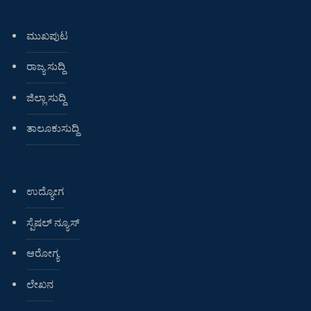
ಮುಖಪುಟ
ರಾಜ್ಯ ಸುದ್ದಿ
ಜಿಲ್ಲಾ ಸುದ್ದಿ
ತಾಲೂಕುಸುದ್ದಿ
ಉದ್ಯೋಗ
ಸ್ಪೆಷಲ್ ನ್ಯೂಸ್
ಆರೋಗ್ಯ
ಲೇಖನ