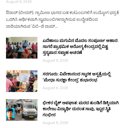
August 6, 2026
ಔರಾದ್ (ಬೀದರ್): ಗ್ರಾಮೀಣ ಭಾಗದ ಬಡ ಕುಟುಂಬಗಳಿಗೆ ಉದ್ಯೋಗ ಭದ್ರತೆ
ಒದಗಿಸಿ ಆರ್ಥಿಕವಾಗಿ ಸ್ವಾವಲಂಬಿಗಳನ್ನಾಗಿಸುವ ಉದ್ದೇಶದಿಂದ
ಜಾರಿಯಾಗಿರುವ ‘ವಿಬಿ–ಜಿ ರಾಮ್…
ಎದೆಹಾಲು ಮಗುವಿನ ಮೊದಲ ಸಂಪೂರ್ಣ ಆಹಾರ:
ಸಾಗರೆ ಪ್ರಾಥಮಿಕ ಆರೋಗ್ಯ ಕೇಂದ್ರದಲ್ಲಿ ವಿಶ್ವ
ಸ್ತನ್ಯಪಾನ ಸಪ್ತಾಹ ಆಚರಣೆ
August 6, 2026
ಸರಗೂರು: ವಿವೇಕಾನಂದ ಸ್ಮಾರಕ ಆಸ್ಪತ್ರೆಯಲ್ಲಿ
‘ಮೇಧಾ ಸುರಕ್ಷಾ ಕೇಂದ್ರ’ ಶುಭಾರಂಭ
August 6, 2026
ಭೀಕರ ಬೈಕ್ ಅಪಘಾತ: ಮರದ ತುಂಡಿಗೆ ಡಿಕ್ಕಿಯಾಗಿ
ಕಾಲೇಜು ವಿದ್ಯಾರ್ಥಿ ದುರಂತ ಸಾವು, ಇಬ್ಬರ ಸ್ಥಿತಿ
ಗಂಭೀರ
August 6, 2026