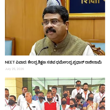
NEET ವಿವಾದ: ಕೇಂದ್ರ ಶಿಕ್ಷಣ ಸಚಿವ ಧರ್ಮೇಂದ್ರ ಪ್ರಧಾನ್ ರಾಜೀನಾಮೆ
July 25, 2026