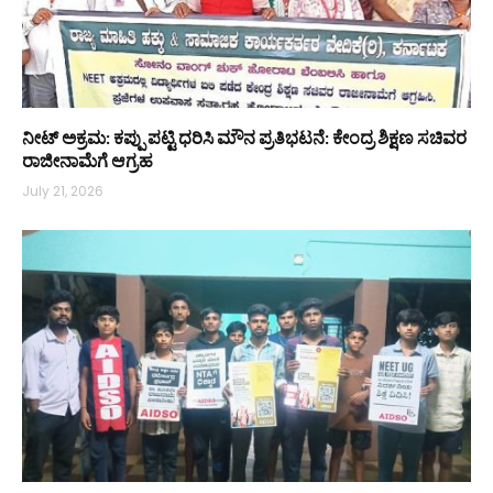
ನೀಟ್ ಅಕ್ರಮ: ಕಪ್ಪು ಪಟ್ಟಿ ಧರಿಸಿ ಮೌನ ಪ್ರತಿಭಟನೆ: ಕೇಂದ್ರ ಶಿಕ್ಷಣ ಸಚಿವರ
ರಾಜೀನಾಮೆಗೆ ಆಗ್ರಹ
July 21, 2026