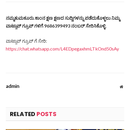
ನಮ್ಮತುಮಕೂರು.ಕಾಂನ ಕ್ಷಣ ಕ್ಷಣದ ಸುದ್ದಿಗಳನ್ನು ಪಡೆದುಕೊಳ್ಳಲು ನಿಮ್ಮ
ವಾಟ್ಸಾಪ್ ಗ್ರೂಪ್ ಗಳಿಗೆ 9686399493 ನಂಬರ್ ಸೇರಿಸಿಕೊಳ್ಳಿ.
ವಾಟ್ಸಾಪ್ ಗ್ರೂಪ್ ಗೆ ಸೇರಿ:
https://chat.whatsapp.com/L4EDpegaxhmLTkOnd50sAy
admin
Web
RELATED
POSTS