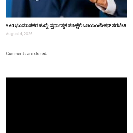
560 ಭೂಮಾಪಕರ ಹುದ್ದೆ: ಸ್ಪರ್ಧಾತ್ಮಕ ಪರೀಕ್ಷೆಗೆ ಒರಿಯಂಟೇಶನ್ ತರಬೇತಿ
August 4, 2026
Comments are closed.