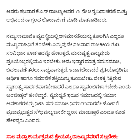
ಅವರು ಶನಿವಾರ ಕೆ.ಎನ್ ರಾಜಣ್ಣ ಅವರ 75 ನೇ ಜನ್ಮ ದಿನಾಚರಣೆ ಮತ್ತು
ಅಭಿನಂದನಾ ಗ್ರಂಥ ಲೋಕಾರ್ಪಣೆ ಮಾಡಿ ಮಾತನಾಡಿದರು.
ನಮ್ಮ ಸಾಮಾಜಿಕ ವ್ಯವಸ್ಥೆಯಲ್ಲಿ ಅಸಮಾನತೆಯನ್ನು ತೊಲಗಿಸಿ ಎಲ್ಲರೂ
ಮುಖ್ಯ ವಾಹಿನಿಗೆ ತರಬೇಕು ಎನ್ನುವುದೇ ನಿಜವಾದ ರಾಜಕೀಯ ಗುರಿ.
ಸಂವಿಧಾನ ಕೂಡ ಇದನ್ನೇ ಹೇಳುತ್ತದೆ. ಮನುಷ್ಯತ್ವ ಎನ್ನುವುದು
ಪ್ರತಿಯೊಬ್ಬರಲ್ಲಿಯೂ ಇರಬೇಕು. ಅದು ಇದ್ದಾಗ ಮಾತ್ರ ಸಮಸಮಾಜ,
ಬದಲಾವಣೆ ತರಲು ಸಾಧ್ಯವಾಗುತ್ತದೆ. ಇದಾಗಬೇಕಾದರೆ ಪ್ರತಿಯೊಬ್ಬರಿಗೂ
ಆರ್ಥಿಕ ಹಾಗೂ ಸಮಾಜಿಕ ಶಕ್ತಿಯನ್ನು ತುಂಬಬೇಕು. ದೇಶಕ್ಕೆ ಸಿಕ್ಕಿರುವ
ಸ್ವಾತಂತ್ರ್ಯ ಸಾರ್ಥಕವಾಗಬೇಕಾದರೆ ಎಲ್ಲರೂ ಸ್ವಾವಂಬಿಗಳಾಗಬೇಕು ಎಂದು
ಅಂಬೇಡ್ಕರ್ ಹೇಳಿದ್ದಾರೆ. ವೈರುಧ್ಯತೆ ಇರುವ ಸಮಾಜದಲ್ಲಿ ಸಮಾನ
ಅವಕಾಶಗಳನ್ನು ನೀಡಿ ಸಮಸಮಾಜ ನಿರ್ಮಾಣವಾಗದೇ ಹೋದರೆ
ಪ್ರಜಾಪ್ರಭುತ್ವದ ಸೌಧವನ್ನು ಜನರೇ ಧ್ವಂಸ ಮಾಡುತ್ತಾರೆ ಎಂದೂ ಕೂಡ
ಹೇಳಿದ್ದರು ಎಂದರು.
ಸಾಲ ಮನ್ನಾ ಕಾರ್ಯಕ್ರಮದ ಶ್ರೇಯಸ್ಸು ರಾಜಣ್ಣನವರಿಗೆ ಸಲ್ಲಬೇಕು: