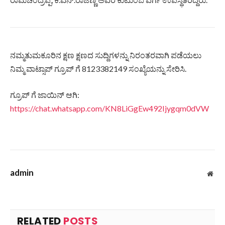
ನಮ್ಮತುಮಕೂರಿನ ಕ್ಷಣ ಕ್ಷಣದ ಸುದ್ದಿಗಳನ್ನು ನಿರಂತರವಾಗಿ ಪಡೆಯಲು
ನಿಮ್ಮ ವಾಟ್ಸಾಪ್ ಗ್ರೂಪ್ ಗೆ 8123382149 ಸಂಖ್ಯೆಯನ್ನು ಸೇರಿಸಿ.
ಗ್ರೂಪ್ ಗೆ ಜಾಯಿನ್ ಆಗಿ:
https://chat.whatsapp.com/KN8LiGgEw492Ijygqm0dVW
admin
Web
RELATED
POSTS