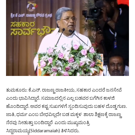
ತುಮಕೂರು: ಕೆ.ಎನ್. ರಾಜಣ್ಣ ರಾಜಕೀಯ, ಸಹಕಾರ ಎಂದರೆ ಜನಸೇವೆ
ಎಂದು ಭಾವಿಸಿದ್ದಾರೆ. ಸಮಾಜದಲ್ಲಿನ ಎಲ್ಲ ಬಡವರ ಬಗೆಗಿನ ಕಾಳಜಿ
ಹೊಂದಿದ್ದಾರೆ. ಅವರ ಕಷ್ಟ ಸುಖಗಳಿಗೆ ಸ್ಪಂದಿಸುವುದು ಬಹಳ ದೊಡ್ಡ ಗುಣ.
ಜಾತಿ, ಧರ್ಮ ಎಂಬ ಬೇಧವಿಲ್ಲದೇ ಬಡ ಮಕ್ಕಳ ಶಾಲಾ ಶಿಕ್ಷಣಕ್ಕೆ ರಾಜಣ್ಣ
ನೆರವು ನೀಡುತ್ತಾ ಬಂದಿದ್ದಾರೆ ಎಂದು ಮುಖ್ಯಮಂತ್ರಿ
ಸಿದ್ದರಾಮಯ್ಯ(Siddaramaiah) ತಿಳಿಸಿದರು.