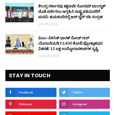
ಕೇಂದ್ರ ಸರ್ಕಾರವು ತಕ್ಷಣವೇ ಸೋನಮ್ ವಾಂಗ್ಚುಕ್
ಜೊತೆ ಚರ್ಚಿಸಲು ಆಗ್ರಹಿಸಿ ರಾಷ್ಟ್ರಪತಿಯವರಿಗೆ
ಮನವಿ: ತುಮಕೂರಿನಲ್ಲಿ ಆನ್‌ ಲೈನ್ ಸಹಿ ಸಂಗ್ರಹ
July 18, 2026
ಪಿಎಂ–ವಿಕಸಿತ್ ಭಾರತ್ ರೋಜ್‌ ಗಾರ್
ಯೋಜನೆಯಡಿ ₹2,400 ಕೋಟಿ ಪ್ರೋತ್ಸಾಹಧನ
ವಿತರಣೆ: 15 ಲಕ್ಷ ಉದ್ಯೋಗಾವಕಾಶಗಳ ಸೃಷ್ಟಿ
June 20, 2026
STAY IN TOUCH
Facebook
Twitter
Pinterest
Instagram