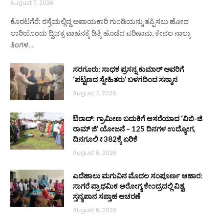
August 7, 2026
ಕೊರಟಗೆರೆ: ರಸ್ತೆಯಲ್ಲಿದ್ದ ಅಪಾಯಕಾರಿ ಗುಂಡಿಯನ್ನು ತಪ್ಪಿಸಲು ಹೋದ
ಲಾರಿಯೊಂದು ದ್ವಿಚಕ್ರ ವಾಹನಕ್ಕೆ ಡಿಕ್ಕಿ ಹೊಡೆದ ಪರಿಣಾಮ, ಕೇವಲ ನಾಲ್ಕು
ತಿಂಗಳ…
ಸರಗೂರು: ಸಾಧಕ ಪ್ರಸನ್ನ ಕುಮಾರ್ ಅವರಿಗೆ
‘ಪಟ್ಟಣದ ಸ್ನೇಹಿತರು’ ಬಳಗದಿಂದ ಸನ್ಮಾನ
August 7, 2026
ಔರಾದ್: ಗ್ರಾಮೀಣ ಬದುಕಿಗೆ ಆಸರೆಯಾದ ‘ವಿಬಿ-ಜಿ
ರಾಮ್ ಜಿ’ ಯೋಜನೆ – 125 ದಿನಗಳ ಉದ್ಯೋಗ,
ದಿನಗೂಲಿ ₹382ಕ್ಕೆ ಏರಿಕೆ
August 6, 2026
ಎದೆಹಾಲು ಮಗುವಿನ ಮೊದಲ ಸಂಪೂರ್ಣ ಆಹಾರ:
ಸಾಗರೆ ಪ್ರಾಥಮಿಕ ಆರೋಗ್ಯ ಕೇಂದ್ರದಲ್ಲಿ ವಿಶ್ವ
ಸ್ತನ್ಯಪಾನ ಸಪ್ತಾಹ ಆಚರಣೆ
August 6, 2026