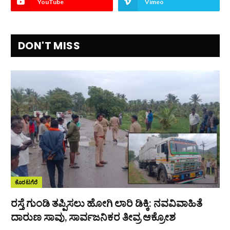
YouTube
Vimeo
DON'T MISS
ಕೊರಟಗೆರೆ
ರಸ್ತೆ ಗುಂಡಿ ತಪ್ಪಿಸಲು ಹೋಗಿ ಲಾರಿ ಡಿಕ್ಕಿ: ನವವಿವಾಹಿತೆ
ದಾರುಣ ಸಾವು, ಸಾರ್ವಜನಿಕರ ತೀವ್ರ ಆಕ್ರೋಶ