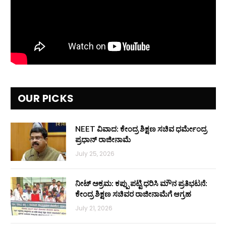
OUR PICKS
NEET ವಿವಾದ: ಕೇಂದ್ರ ಶಿಕ್ಷಣ ಸಚಿವ ಧರ್ಮೇಂದ್ರ
ಪ್ರಧಾನ್ ರಾಜೀನಾಮೆ
July 25, 2026
ನೀಟ್ ಅಕ್ರಮ: ಕಪ್ಪು ಪಟ್ಟಿ ಧರಿಸಿ ಮೌನ ಪ್ರತಿಭಟನೆ:
ಕೇಂದ್ರ ಶಿಕ್ಷಣ ಸಚಿವರ ರಾಜೀನಾಮೆಗೆ ಆಗ್ರಹ
July 21, 2026