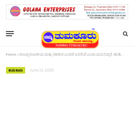
Home
»
ರಾಜಣ್ಣ ರಾಜಕೀಯ ಮತ್ತು ಸಹಕಾರ ಎಂದರೆ ಜನಸೇವೆ ಎಂದು ಭಾವಿಸಿದ್ದಾರೆ: ಹಾಡಿ ಹೊಗಳಿದ ಸಿದ್ದರಾಮಯ್ಯ
June 22, 2025
ತುಮಕೂರು