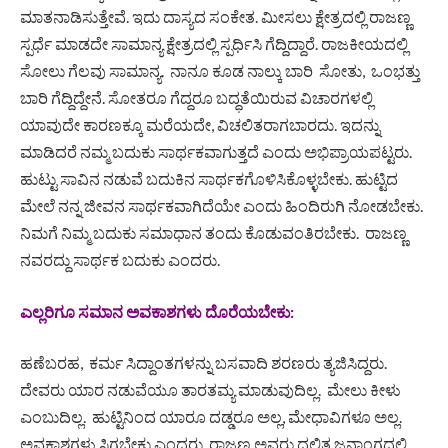
ಮಾತನಾಡಿಸುತ್ತೇವೆ. ಇದು ದಾಸ್ಯದ ಸಂಕೇತ. ಮೀಸಲು ಕ್ಷೇತ್ರದಲ್ಲಿ ರಾಜಣ್ಣ
ಸ್ಪರ್ಧೆ ಮಾಡದೇ ಸಾಮಾನ್ಯ ಕ್ಷೇತ್ರದಲ್ಲಿ ಸ್ಪರ್ಧಿಸಿ ಗೆದ್ದಿದ್ದಾರೆ. ರಾಜಕೀಯದಲ್ಲಿ
ಸೋಲು ಗೆಲವು ಸಾಮಾನ್ಯ. ನಾನೂ ಕೂಡ ನಾಲ್ಕು ಬಾರಿ ಸೋತು, ಒಂಭತ್ತು
ಬಾರಿ ಗೆದ್ದಿದ್ದೇನೆ. ಸೋತರೂ ಗೆದ್ದರೂ ಬದ್ಧತೆಯಿರುವ ವಿಚಾರಗಳಲ್ಲಿ
ಯಾವುದೇ ಕಾರಣಕ್ಕೂ ಮರೆಯದೇ, ವಿಚಲಿತರಾಗಬಾರದು. ಇದನ್ನು
ಮಾಡಿದರೆ ನಮ್ಮ ಬದುಕು ಸಾರ್ಥಕವಾಗುತ್ತದೆ ಎಂದು ಅಭಿಪ್ರಾಯಪಟ್ಟರು.
ಹುಟ್ಟು ಸಾವಿನ ನಡುವೆ ಬದುಕಿನ ಸಾರ್ಥಕಗೊಳಿಸಿಕೊಳ್ಳಬೇಕು. ಹುಟ್ಟಿದ
ಮೇಲೆ ನನ್ನ ಜೀವನ ಸಾರ್ಥಕವಾಗಿದೆಯೇ ಎಂದು ಹಿಂದಿರುಗಿ ನೋಡಬೇಕು.
ನಿಮಗೆ ನಿಮ್ಮ ಬದುಕು ಸಮಾಧಾನ ತಂದು ಕೊಡುವಂತಿರಬೇಕು. ರಾಜಣ್ಣ
ನವರದ್ದು ಸಾರ್ಥಕ ಬದುಕು ಎಂದರು.
ಎಲ್ಲರಿಗೂ ಸಮಾನ ಅವಕಾಶಗಳು ದೊರೆಯಬೇಕು:
ಹಣೆಬರಹ, ಕರ್ಮ ಸಿದ್ದಾಂತಗಳನ್ನು ಬಸವಾದಿ ಶರಣರು ತ್ಯಜಿಸಿದ್ದರು.
ದೇವರು ಯಾರ ನಡುವೆಯೂ ತಾರತಮ್ಯ ಮಾಡುವುದಿಲ್ಲ. ಮೇಲು ಕೀಳು
ಎಂಬುದಿಲ್ಲ. ಹುಟ್ಟಿನಿಂದ ಯಾರೂ ದಡ್ಡರೂ ಅಲ್ಲ, ಮೇಧಾವಿಗಳೂ ಅಲ್ಲ.
ಅವಕಾಶಗಳು ಸಿಗಬೇಕು ಎಂದರು. ರಾಜಣ್ಣ ಅವರು ದಲಿತ ಜನಾಂಗದಲ್ಲಿ