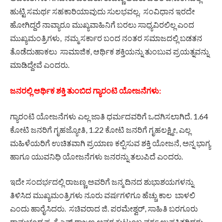
ಹುಟ್ಟಿ ಸಮರ್ಥ ಸಹಕಾರಿಯಾವುದು ಸುಲಭವಲ್ಲ. ಸಂವಿಧಾನ ಇರದೇ
ಹೋಗಿದ್ದರೆ ನಾವ್ಯಾರೂ ಮುಖ್ಯವಾಹಿನಿಗೆ ಬರಲು ಸಾಧ್ಯವಿರಲಿಲ್ಲ ಎಂದ
ಮುಖ್ಯಮಂತ್ರಿಗಳು, ನಮ್ಮ ಸರ್ಕಾರ ಬಂದ ನಂತರ ಸಮಾಜದಲ್ಲಿ ಬಡತನ
ತೊಡೆದುಹಾಕಲು ಸಾಮಾಜಿಕ, ಆರ್ಥಿಕ ಶಕ್ತಿಯನ್ನು ತುಂಬುವ ಪ್ರಯತ್ನವನ್ನು
ಮಾಡಿದ್ದೇವೆ ಎಂದರು.
ಜನರಲ್ಲಿ ಆರ್ಥಿಕ ಶಕ್ತಿ ತುಂಬಿದ ಗ್ಯಾರಂಟಿ ಯೋಜನೆಗಳು:
ಗ್ಯಾರಂಟಿ ಯೋಜನೆಗಳು ಎಲ್ಲ ಜಾತಿ ಧರ್ಮದವರಿಗೆ ಒದಗಿಸಲಾಗಿದೆ. 1.64
ಕೋಟಿ ಜನರಿಗೆ ಗೃಹಜ್ಯೋತಿ, 1.22 ಕೋಟಿ ಜನರಿಗೆ ಗೃಹಲಕ್ಷ್ಮೀ, ಎಲ್ಲ
ಮಹಿಳೆಯರಿಗೆ ಉಚಿತವಾಗಿ ಪ್ರಯಾಣ ಕಲ್ಪಿಸುವ ಶಕ್ತಿ ಯೋಜನೆ, ಅನ್ನ ಭಾಗ್ಯ
ಹಾಗೂ ಯುವನಿಧಿ ಯೋಜನೆಗಳು ಜನರನ್ನು ತಲುಪಿದೆ ಎಂದರು.
ಇದೇ ಸಂದರ್ಭದಲ್ಲಿ ರಾಜಣ್ಣ ಅವರಿಗೆ ಜನ್ಮ ದಿನದ ಶುಭಾಶಯಗಳನ್ನು
ತಿಳಿಸಿದ ಮುಖ್ಯಮಂತ್ರಿಗಳು ನೂರು ವರ್ಷಗಳಿಗೂ ಹೆಚ್ಚು ಕಾಲ ಬಾಳಲಿ
ಎಂದು ಹಾರೈಸಿದರು. ಸಚಿವರಾದ ಜಿ. ಪರಮೇಶ್ವರ್, ಸಾಹಿತಿ ಬರಗೂರು
ರಾಮಚಂದ್ರಪ್ಪ, ಕೆ.ಎನ್.ರಾಜಣ್ಣ ಅವರ ಕುಟುಂಬ ವರ್ಗ ಉಪಸ್ಥಿತರಿದ್ದರು.