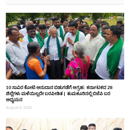
10 ಸಾವಿರ ಕೋಟಿ ಅನುದಾನ ಬಿಡುಗಡೆಗೆ ಆಗ್ರಹ: ಕರ್ನಾಟಕದ 28
ಜಿಲ್ಲೆಗಳು ಮಳೆಯಿಲ್ಲದೇ ಬರಪೀಡಿತ | ತುಮಕೂರಿನಲ್ಲಿ ಬಿಜೆಪಿ ಬರ
ಅಧ್ಯಯನ
August 5, 2026