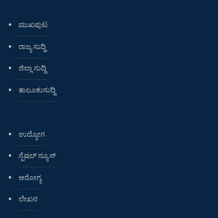
ಮುಖಪುಟ
ರಾಜ್ಯ ಸುದ್ದಿ
ಜಿಲ್ಲಾ ಸುದ್ದಿ
ತಾಲೂಕುಸುದ್ದಿ
ಉದ್ಯೋಗ
ಸ್ಪೆಷಲ್ ನ್ಯೂಸ್
ಆರೋಗ್ಯ
ಲೇಖನ