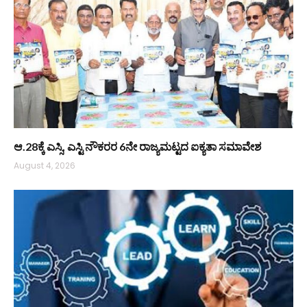
ಆ.28ಕ್ಕೆ ಎಸ್ಸಿ, ಎಸ್ಟಿ ನೌಕರರ 6ನೇ ರಾಜ್ಯಮಟ್ಟದ ಐಕ್ಯತಾ ಸಮಾವೇಶ
August 4, 2026