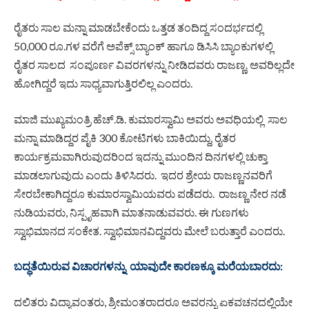
ರೈತರು ಸಾಲ ಮನ್ನಾ ಮಾಡಬೇಕೆಂದು ಒತ್ತಡ ತಂದಿದ್ದ ಸಂದರ್ಭದಲ್ಲಿ
50,000 ರೂ.ಗಳ ವರೆಗೆ ಅಪೆಕ್ಸ್ ಬ್ಯಾಂಕ್ ಹಾಗೂ ಡಿಸಿಸಿ ಬ್ಯಾಂಕುಗಳಲ್ಲಿ
ರೈತರ ಸಾಲದ ಸಂಪೂರ್ಣ ವಿವರಗಳನ್ನು ನೀಡಿದವರು ರಾಜಣ್ಣ. ಅವರಿಲ್ಲದೇ
ಹೋಗಿದ್ದರೆ ಇದು ಸಾಧ್ಯವಾಗುತ್ತಿರಲಿಲ್ಲ ಎಂದರು.
ಮಾಜಿ ಮುಖ್ಯಮಂತ್ರಿ ಹೆಚ್.ಡಿ. ಕುಮಾರಸ್ವಾಮಿ ಅವರು ಅವಧಿಯಲ್ಲಿ ಸಾಲ
ಮನ್ನಾ ಮಾಡಿದ್ದರ ಪೈಕಿ 300 ಕೋಟಿಗಳು ಬಾಕಿಯಿದ್ದು, ರೈತರ
ಕಾರ್ಯಕ್ರಮವಾಗಿರುವುದರಿಂದ ಇದನ್ನು ಮುಂದಿನ ದಿನಗಳಲ್ಲಿ ಚುಕ್ತಾ
ಮಾಡಲಾಗುವುದು ಎಂದು ತಿಳಿಸಿದರು. ಇದರ ಶ್ರೇಯ ರಾಜಣ್ಣನವರಿಗೆ
ಸೇರಬೇಕಾಗಿದ್ದರೂ ಕುಮಾರಸ್ವಾಮಿಯವರು ಪಡೆದರು. ರಾಜಣ್ಣ ನೇರ ನಡೆ
ನುಡಿಯವರು, ನಿಸ್ಪೃಹವಾಗಿ ಮಾತನಾಡುವವರು. ಈ ಗುಣಗಳು
ಸ್ವಾಭಿಮಾನದ ಸಂಕೇತ. ಸ್ವಾಭಿಮಾನವಿದ್ದವರು ಮೇಲೆ ಬರುತ್ತಾರೆ ಎಂದರು.
ಬದ್ಧತೆಯಿರುವ ವಿಚಾರಗಳನ್ನು ಯಾವುದೇ ಕಾರಣಕ್ಕೂ ಮರೆಯಬಾರದು:
ದಲಿತರು ವಿದ್ಯಾವಂತರು, ಶ್ರೀಮಂತರಾದರೂ ಅವರನ್ನು ಏಕವಚನದಲ್ಲಿಯೇ