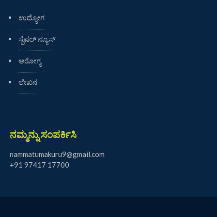
ಉದ್ಯೋಗ
ಸ್ಪೆಷಲ್ ನ್ಯೂಸ್
ಆರೋಗ್ಯ
ಲೇಖನ
ನಮ್ಮನ್ನು ಸಂಪರ್ಕಿಸಿ
nammatumakuru9@gmail.com
+91 97417 17700