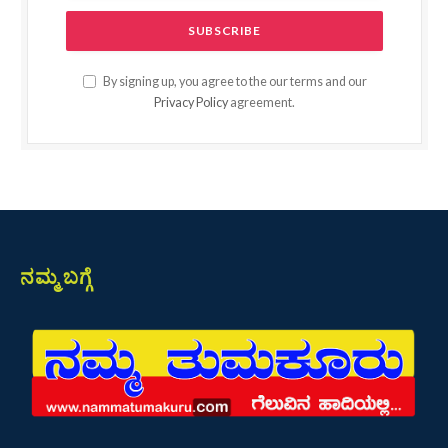
By signing up, you agree to the our terms and our
Privacy Policy
agreement.
ನಮ್ಮ ಬಗ್ಗೆ