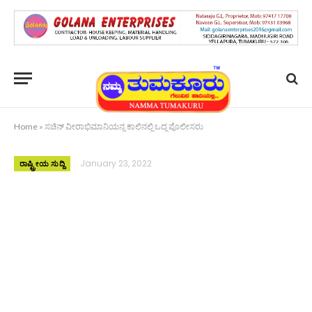
Home
»
ಸಚಿನ್ ವೀರಾಭಿಮಾನಿಯನ್ನ ಕಾಲಿನಲ್ಲಿ ಒದ್ದ ಪೊಲೀಸರು
January 23, 2022
ರಾಷ್ಟ್ರೀಯ ಸುದ್ದಿ