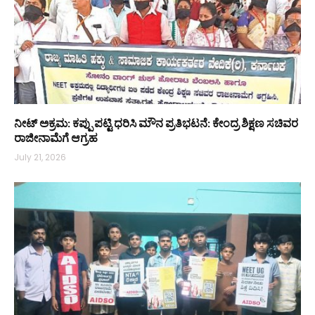
ನೀಟ್ ಅಕ್ರಮ: ಕಪ್ಪು ಪಟ್ಟಿ ಧರಿಸಿ ಮೌನ ಪ್ರತಿಭಟನೆ: ಕೇಂದ್ರ ಶಿಕ್ಷಣ ಸಚಿವರ
ರಾಜೀನಾಮೆಗೆ ಆಗ್ರಹ
July 21, 2026