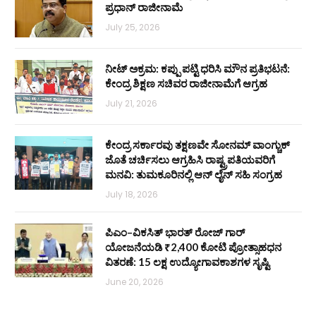
ಪ್ರಧಾನ್ ರಾಜೀನಾಮೆ
July 25, 2026
ನೀಟ್ ಅಕ್ರಮ: ಕಪ್ಪು ಪಟ್ಟಿ ಧರಿಸಿ ಮೌನ ಪ್ರತಿಭಟನೆ:
ಕೇಂದ್ರ ಶಿಕ್ಷಣ ಸಚಿವರ ರಾಜೀನಾಮೆಗೆ ಆಗ್ರಹ
July 21, 2026
ಕೇಂದ್ರ ಸರ್ಕಾರವು ತಕ್ಷಣವೇ ಸೋನಮ್ ವಾಂಗ್ಚುಕ್
ಜೊತೆ ಚರ್ಚಿಸಲು ಆಗ್ರಹಿಸಿ ರಾಷ್ಟ್ರಪತಿಯವರಿಗೆ
ಮನವಿ: ತುಮಕೂರಿನಲ್ಲಿ ಆನ್‌ ಲೈನ್ ಸಹಿ ಸಂಗ್ರಹ
July 18, 2026
ಪಿಎಂ–ವಿಕಸಿತ್ ಭಾರತ್ ರೋಜ್‌ ಗಾರ್
ಯೋಜನೆಯಡಿ ₹2,400 ಕೋಟಿ ಪ್ರೋತ್ಸಾಹಧನ
ವಿತರಣೆ: 15 ಲಕ್ಷ ಉದ್ಯೋಗಾವಕಾಶಗಳ ಸೃಷ್ಟಿ
June 20, 2026