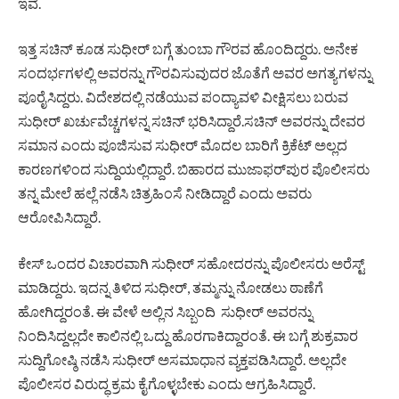
ಇವೆ.
ಇತ್ತ ಸಚಿನ್ ಕೂಡ ಸುಧೀರ್ ಬಗ್ಗೆ ತುಂಬಾ ಗೌರವ ಹೊಂದಿದ್ದರು. ಅನೇಕ
ಸಂದರ್ಭಗಳಲ್ಲಿ ಅವರನ್ನು ಗೌರವಿಸುವುದರ ಜೊತೆಗೆ ಅವರ ಅಗತ್ಯಗಳನ್ನು
ಪೂರೈಸಿದ್ದರು. ವಿದೇಶದಲ್ಲಿ ನಡೆಯುವ ಪಂದ್ಯಾವಳಿ ವೀಕ್ಷಿಸಲು ಬರುವ
ಸುಧೀರ್ ಖರ್ಚುವೆಚ್ಚಗಳನ್ನ ಸಚಿನ್ ಭರಿಸಿದ್ದಾರೆ.ಸಚಿನ್ ಅವರನ್ನು ದೇವರ
ಸಮಾನ ಎಂದು ಪೂಜಿಸುವ ಸುಧೀರ್ ಮೊದಲ ಬಾರಿಗೆ ಕ್ರಿಕೆಟ್ ಅಲ್ಲದ
ಕಾರಣಗಳಿಂದ ಸುದ್ದಿಯಲ್ಲಿದ್ದಾರೆ. ಬಿಹಾರದ ಮುಜಾಫರ್‌ಪುರ ಪೊಲೀಸರು
ತನ್ನ ಮೇಲೆ ಹಲ್ಲೆ ನಡೆಸಿ ಚಿತ್ರಹಿಂಸೆ ನೀಡಿದ್ದಾರೆ ಎಂದು ಅವರು
ಆರೋಪಿಸಿದ್ದಾರೆ.
ಕೇಸ್ ಒಂದರ ವಿಚಾರವಾಗಿ ಸುಧೀರ್ ಸಹೋದರನ್ನು ಪೊಲೀಸರು ಅರೆಸ್ಟ್
ಮಾಡಿದ್ದರು. ಇದನ್ನ ತಿಳಿದ ಸುಧೀರ್, ತಮ್ಮನ್ನು ನೋಡಲು ಠಾಣೆಗೆ
ಹೋಗಿದ್ದರಂತೆ. ಈ ವೇಳೆ ಅಲ್ಲಿನ ಸಿಬ್ಬಂದಿ ಸುಧೀರ್ ಅವರನ್ನು
ನಿಂದಿಸಿದ್ದಲ್ಲದೇ ಕಾಲಿನಲ್ಲಿ ಒದ್ದು ಹೊರಗಾಕಿದ್ದಾರಂತೆ. ಈ ಬಗ್ಗೆ ಶುಕ್ರವಾರ
ಸುದ್ದಿಗೋಷ್ಠಿ ನಡೆಸಿ ಸುಧೀರ್ ಅಸಮಾಧಾನ ವ್ಯಕ್ತಪಡಿಸಿದ್ದಾರೆ. ಅಲ್ಲದೇ
ಪೊಲೀಸರ ವಿರುದ್ಧ ಕ್ರಮ ಕೈಗೊಳ್ಳಬೇಕು ಎಂದು ಆಗ್ರಹಿಸಿದ್ದಾರೆ.