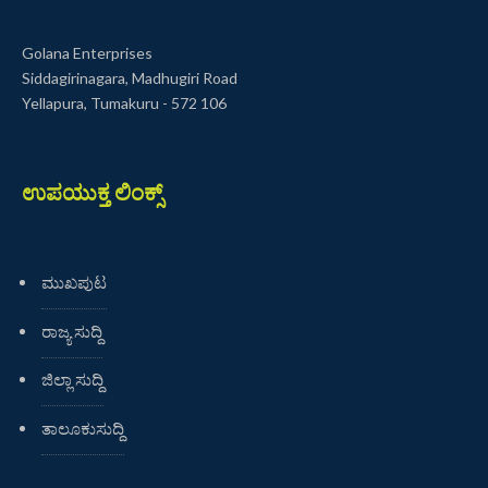
Golana Enterprises
Siddagirinagara, Madhugiri Road
Yellapura, Tumakuru - 572 106
ಉಪಯುಕ್ತ ಲಿಂಕ್ಸ್
ಮುಖಪುಟ
ರಾಜ್ಯ ಸುದ್ದಿ
ಜಿಲ್ಲಾ ಸುದ್ದಿ
ತಾಲೂಕುಸುದ್ದಿ