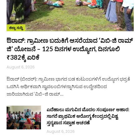
ಜಿಲ್ಲಾ ಸುದ್ದಿ
ಔರಾದ್: ಗ್ರಾಮೀಣ ಬದುಕಿಗೆ ಆಸರೆಯಾದ ‘ವಿಬಿ-ಜಿ ರಾಮ್
ಜಿ’ ಯೋಜನೆ – 125 ದಿನಗಳ ಉದ್ಯೋಗ, ದಿನಗೂಲಿ
₹382ಕ್ಕೆ ಏರಿಕೆ
August 6, 2026
ಔರಾದ್ (ಬೀದರ್): ಗ್ರಾಮೀಣ ಭಾಗದ ಬಡ ಕುಟುಂಬಗಳಿಗೆ ಉದ್ಯೋಗ ಭದ್ರತೆ
ಒದಗಿಸಿ ಆರ್ಥಿಕವಾಗಿ ಸ್ವಾವಲಂಬಿಗಳನ್ನಾಗಿಸುವ ಉದ್ದೇಶದಿಂದ
ಜಾರಿಯಾಗಿರುವ ‘ವಿಬಿ–ಜಿ ರಾಮ್…
ಎದೆಹಾಲು ಮಗುವಿನ ಮೊದಲ ಸಂಪೂರ್ಣ ಆಹಾರ:
ಸಾಗರೆ ಪ್ರಾಥಮಿಕ ಆರೋಗ್ಯ ಕೇಂದ್ರದಲ್ಲಿ ವಿಶ್ವ
ಸ್ತನ್ಯಪಾನ ಸಪ್ತಾಹ ಆಚರಣೆ
August 6, 2026