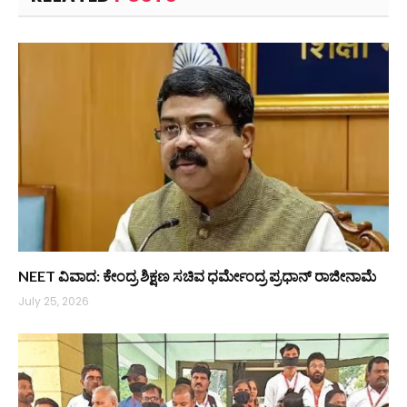
NEET ವಿವಾದ: ಕೇಂದ್ರ ಶಿಕ್ಷಣ ಸಚಿವ ಧರ್ಮೇಂದ್ರ ಪ್ರಧಾನ್ ರಾಜೀನಾಮೆ
July 25, 2026