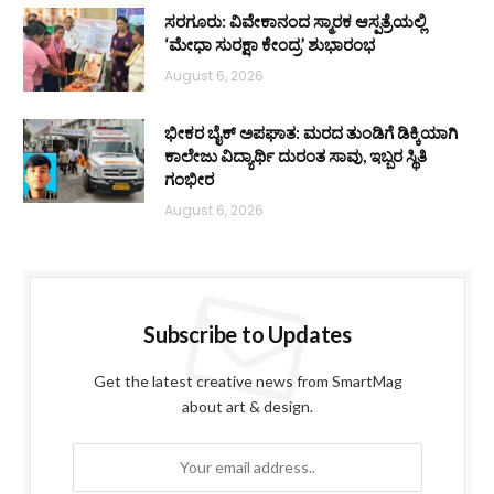
ಸರಗೂರು: ವಿವೇಕಾನಂದ ಸ್ಮಾರಕ ಆಸ್ಪತ್ರೆಯಲ್ಲಿ
‘ಮೇಧಾ ಸುರಕ್ಷಾ ಕೇಂದ್ರ’ ಶುಭಾರಂಭ
August 6, 2026
ಭೀಕರ ಬೈಕ್ ಅಪಘಾತ: ಮರದ ತುಂಡಿಗೆ ಡಿಕ್ಕಿಯಾಗಿ
ಕಾಲೇಜು ವಿದ್ಯಾರ್ಥಿ ದುರಂತ ಸಾವು, ಇಬ್ಬರ ಸ್ಥಿತಿ
ಗಂಭೀರ
August 6, 2026
Subscribe to Updates
Get the latest creative news from SmartMag
about art & design.