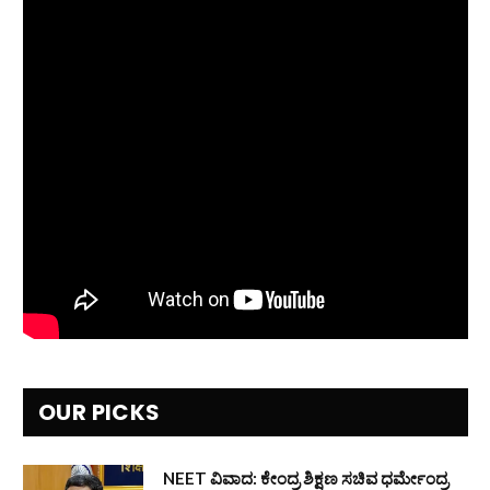
OUR PICKS
NEET ವಿವಾದ: ಕೇಂದ್ರ ಶಿಕ್ಷಣ ಸಚಿವ ಧರ್ಮೇಂದ್ರ