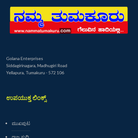
Golana Enterprises
Siddagirinagara, Madhugiri Road
Yellapura, Tumakuru - 572 106
ಉಪಯುಕ್ತ ಲಿಂಕ್ಸ್
ಮುಖಪುಟ
ರಾಜ್ಯ ಸುದ್ದಿ