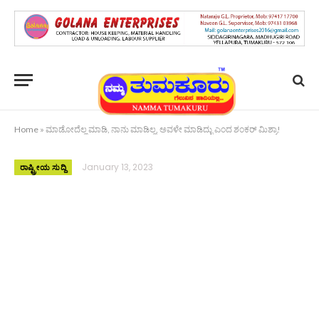
Home
»
ಮಾಡೋದೆಲ್ಲ ಮಾಡಿ, ನಾನು ಮಾಡಿಲ್ಲ, ಅವಳೇ ಮಾಡಿದ್ಳು ಎಂದ ಶಂಕರ್ ಮಿಶ್ರಾ!
January 13, 2023
ರಾಷ್ಟ್ರೀಯ ಸುದ್ದಿ