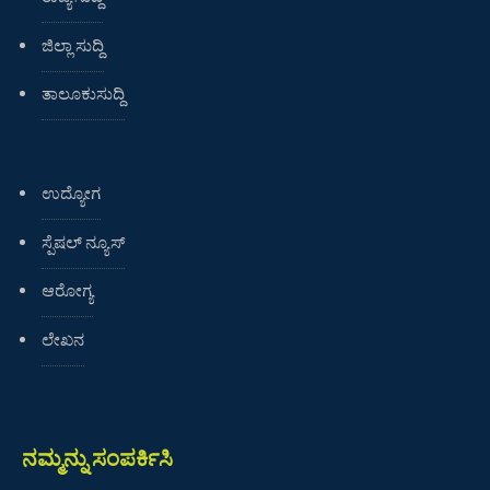
ಜಿಲ್ಲಾ ಸುದ್ದಿ
ತಾಲೂಕುಸುದ್ದಿ
ಉದ್ಯೋಗ
ಸ್ಪೆಷಲ್ ನ್ಯೂಸ್
ಆರೋಗ್ಯ
ಲೇಖನ
ನಮ್ಮನ್ನು ಸಂಪರ್ಕಿಸಿ