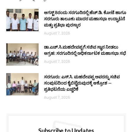
ಆಗಸ್ಟ್ 8ರಂದು ಸರಗೂರಿನಲ್ಲಿ ಹೆಚ್.ಡಿ. ಕೋಟೆ ಹಾಗೂ
ಸರಗೂರು ತಾಲೂಕು ಮಾದರ ಮಹಾಸಭಾ ಉದ್ಘಾಟನೆ
ಮತ್ತು ಪ್ರತಿಭಾ ಪುರಸ್ಕಾರ
August 7, 2026
ಡಾ.ಎಚ್.ಸಿ.ಮಹದೇವಪ್ಪಗೆ ಸಚಿವ ಸ್ಥಾನ ನೀಡಲು
ಆಗ್ರಹ: ಸರಗೂರಿನಲ್ಲಿ ಅಧಿಕರ್ನಾಟಕ ಮಹಾಸಭಾ ಸಭೆ
August 7, 2026
ಸರಗೂರು: ಎಸ್.ಸಿ. ಮಹದೇವಪ್ಪ ಅವರನ್ನು ಸಚಿವ
ಸಂಪುಟದಿಂದ ಕೈಬಿಟ್ಟಿರುವುದಕ್ಕೆ ಆಕ್ರೋಶ —
ಪ್ರತಿಭಟನೆಯ ಎಚ್ಚರಿಕೆ
August 7, 2026
Subscribe to Updates