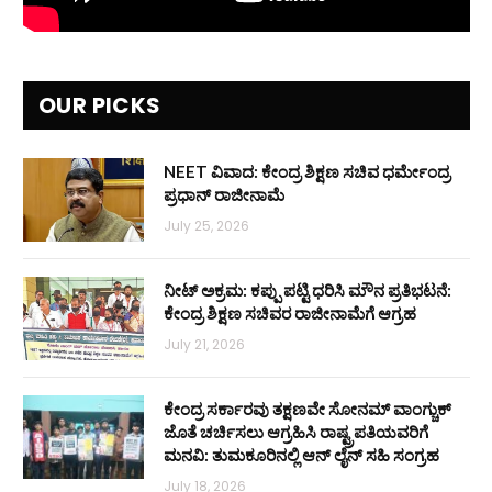
OUR PICKS
NEET ವಿವಾದ: ಕೇಂದ್ರ ಶಿಕ್ಷಣ ಸಚಿವ ಧರ್ಮೇಂದ್ರ
ಪ್ರಧಾನ್ ರಾಜೀನಾಮೆ
July 25, 2026
ನೀಟ್ ಅಕ್ರಮ: ಕಪ್ಪು ಪಟ್ಟಿ ಧರಿಸಿ ಮೌನ ಪ್ರತಿಭಟನೆ:
ಕೇಂದ್ರ ಶಿಕ್ಷಣ ಸಚಿವರ ರಾಜೀನಾಮೆಗೆ ಆಗ್ರಹ
July 21, 2026
ಕೇಂದ್ರ ಸರ್ಕಾರವು ತಕ್ಷಣವೇ ಸೋನಮ್ ವಾಂಗ್ಚುಕ್
ಜೊತೆ ಚರ್ಚಿಸಲು ಆಗ್ರಹಿಸಿ ರಾಷ್ಟ್ರಪತಿಯವರಿಗೆ
ಮನವಿ: ತುಮಕೂರಿನಲ್ಲಿ ಆನ್‌ ಲೈನ್ ಸಹಿ ಸಂಗ್ರಹ
July 18, 2026