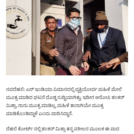
ನವದೆಹಲಿ: ಏರ್ ಇಂಡಿಯಾ ವಿಮಾನದಲ್ಲಿ ವ್ಯಕ್ತಿಯೋರ್ವ ಮಹಿಳೆ ಮೇಲೆ
ಮೂತ್ರ ಮಾಡಿದ ಘಟನೆ ದೊಡ್ಡ ಸುದ್ದಿಯಾಗಿತ್ತು. ಇದೀಗ ಆರೋಪಿ ಶಂಕರ್
ಮಿಶ್ರಾ, ನಾನು ಮೂತ್ರ ಮಾಡಿಲ್ಲ, ಮಹಿಳೆ ತಾನಾಗಿಯೇ ಮೂತ್ರ
ಮಾಡಿಕೊಂಡಿದ್ದಾಳೆ ಎಂದು ವಾದಿಸಿದ್ದಾನೆ.
ದೆಹಲಿ ಕೋರ್ಟ್ ನಲ್ಲಿ ಶಂಕರ್ ಮಿಶ್ರಾ ತನ್ನ ವಕೀಲರ ಮೂಲಕ ಈ ವಾದ