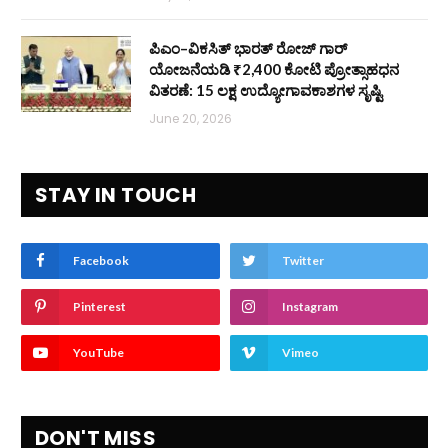
ಪಿಎಂ–ವಿಕಸಿತ್ ಭಾರತ್ ರೋಜ್‌ ಗಾರ್
ಯೋಜನೆಯಡಿ ₹2,400 ಕೋಟಿ ಪ್ರೋತ್ಸಾಹಧನ
ವಿತರಣೆ: 15 ಲಕ್ಷ ಉದ್ಯೋಗಾವಕಾಶಗಳ ಸೃಷ್ಟಿ
June 20, 2026
STAY IN TOUCH
Facebook
Twitter
Pinterest
Instagram
YouTube
Vimeo
DON'T MISS