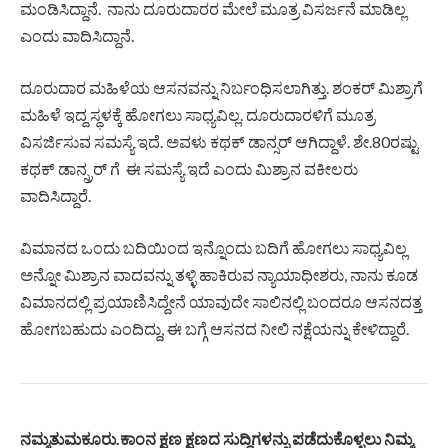
ಮಂಡಿಸಿದ್ದಾನೆ. ನಾನು ದೂರುದಾರರ ಮೇಲೆ ಮೂತ್ರ ವಿಸರ್ಜನೆ ಮಾಡಿಲ್ಲ
ಎಂದು ವಾದಿಸಿದ್ದಾನೆ.
ದೂರುದಾರ ಮಹಿಳೆಯ ಆಸನವನ್ನು ನಿರ್ಬಂಧಿಸಲಾಗಿತ್ತು. ಶಂಕರ್ ಮಿಶ್ರಾಗೆ
ಮಹಿಳೆ ಇದ್ದ ಸ್ಥಳಕ್ಕೆ ಹೋಗಲು ಸಾಧ್ಯವಿಲ್ಲ. ದೂರುದಾರಳಿಗೆ ಮೂತ್ರ
ವಿಸರ್ಜಿಸುವ ಸಮಸ್ಯೆ ಇದೆ. ಅವಳು ಕಥಕ್ ಡಾನ್ಸರ್ ಆಗಿದ್ದಾಳೆ. ಶೇ.80ರಷ್ಟು
ಕಥಕ್ ಡಾನ್ಸ್ರರ್ ಗೆ ಈ ಸಮಸ್ಯೆ ಇದೆ ಎಂದು ಮಿಶ್ರಾನ ವಕೀಲರು
ವಾದಿಸಿದ್ದಾರೆ.
ವಿಮಾನದ ಒಂದು ಬದಿಯಿಂದ ಇನ್ನೊಂದು ಬದಿಗೆ ಹೋಗಲು ಸಾಧ್ಯವಿಲ್ಲ
ಅನ್ನೋ ಮಿಶ್ರಾನ ವಾದವನ್ನು ತಳ್ಳಿ ಹಾಕಿರುವ ನ್ಯಾಯಾಧೀಶರು, ನಾನು ಕೂಡ
ವಿಮಾನದಲ್ಲಿ ಪ್ರಯಾಣಿಸಿದ್ದೇನೆ ಯಾವುದೇ ಸಾಲಿನಲ್ಲಿ ಬಂದರೂ ಆಸನದತ್ತ
ಹೋಗಬಹುದು ಎಂದಿದ್ದು, ಈ ಬಗ್ಗೆ ಆಸನದ ನೀಲಿ ನಕ್ಷೆಯನ್ನು ಕೇಳಿದ್ದಾರೆ.
ನಮ್ಮತುಮಕೂರು
.
ಕಾಂನ
ಕ್ಷಣ
ಕ್ಷಣದ
ಸುದ್ದಿಗಳನ್ನು
ಪಡೆದುಕೊಳ್ಳಲು
ನಿಮ್ಮ