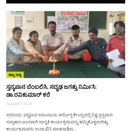
ಜಿಲ್ಲಾ ಸುದ್ದಿ
ಸ್ತನ್ಯಪಾನ ಬೆಂಬಲಿಸಿ, ಸದೃಢ ಜಗತ್ತು ನಿರ್ಮಿಸಿ:
ಡಾ.ರವಿಕುಮಾರ್ ಕರೆ
August 7, 2026
ಸರಗೂರು: ಪಟ್ಟಣದ ಸಮುದಾಯ ಆರೋಗ್ಯ ಕೇಂದ್ರದಲ್ಲಿ ವಿಶ್ವ ಸ್ತನ್ಯಪಾನ
ಸಪ್ತಾಹದ ಅಂಗವಾಗಿ ಜಾಗೃತಿ ಕಾರ್ಯಕ್ರಮವನ್ನು ಹಮ್ಮಿಕೊಳ್ಳಲಾಗಿತ್ತು.
ಕಾರ್ಯಕ್ರಮವನ್ನು ಉದ್ಘಾಟಿಸಿ ಮಾತನಾಡಿದ…