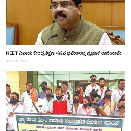
NEET ವಿವಾದ: ಕೇಂದ್ರ ಶಿಕ್ಷಣ ಸಚಿವ ಧರ್ಮೇಂದ್ರ ಪ್ರಧಾನ್ ರಾಜೀನಾಮೆ
July 25, 2026