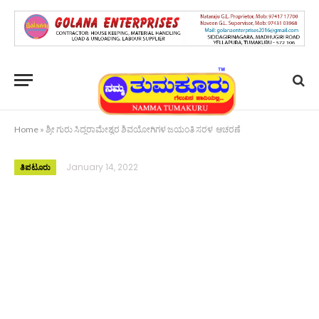
Home
»
ಶ್ರೀ ಗುರು ಸಿದ್ಧರಾಮೇಶ್ವರ ಶಿವಯೋಗಿಗಳ ಜಯಂತಿ ಸರಳ ಆಚರಣೆ
January 14, 2022
ತಿಪಟೂರು