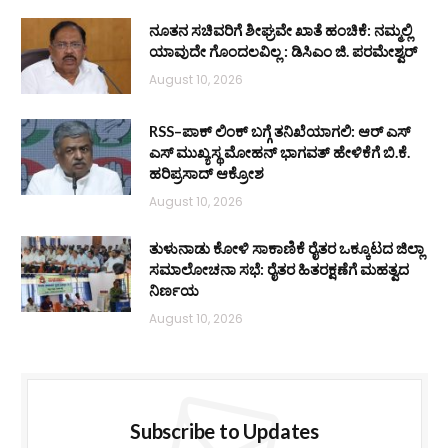
ನೂತನ ಸಚಿವರಿಗೆ ಶೀಘ್ರವೇ ಖಾತೆ ಹಂಚಿಕೆ: ನಮ್ಮಲ್ಲಿ
ಯಾವುದೇ ಗೊಂದಲವಿಲ್ಲ : ಡಿಸಿಎಂ ಜಿ. ಪರಮೇಶ್ವರ್
August 10, 2026
RSS–ಪಾಕ್ ಲಿಂಕ್ ಬಗ್ಗೆ ತನಿಖೆಯಾಗಲಿ: ಆರ್‌ ಎಸ್‌
ಎಸ್ ಮುಖ್ಯಸ್ಥ ಮೋಹನ್ ಭಾಗವತ್ ಹೇಳಿಕೆಗೆ ಬಿ.ಕೆ.
ಹರಿಪ್ರಸಾದ್ ಆಕ್ರೋಶ
August 10, 2026
ತುಳುನಾಡು ಕೋಳಿ ಸಾಕಾಣಿಕೆ ರೈತರ ಒಕ್ಕೂಟದ ಜಿಲ್ಲಾ
ಸಮಾಲೋಚನಾ ಸಭೆ: ರೈತರ ಹಿತರಕ್ಷಣೆಗೆ ಮಹತ್ವದ
ನಿರ್ಣಯ
August 10, 2026
Subscribe to Updates