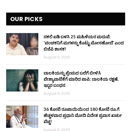
OUR PICKS
ನಕಲಿ ಐಡಿ ಬಳಸಿ 25 ಮಹಿಳೆಯರ ಮದುವೆ:
‘ವಂಚಕನಿಗೆ ಮಗಳನ್ನು ಕೊಟ್ಟು ಮೋಸಹೋದೆ’ ಎಂದ
ಬಿಜೆಪಿ ಶಾಸಕ!
August 9, 2026
ಬಾಲಕಿಯನ್ನು ಪ್ರೇಮದ ಬಲೆಗೆ ಬೀಳಿಸಿ
ವೇಶ್ಯಾವಾಟಿಕೆಗೆ ಮಾರಿದ ಪಾಪಿ: ಬಾಲಕಿಯ ರಕ್ಷಣೆ,
ಇಬ್ಬರ ಬಂಧನ
August 9, 2026
36 ಕೋಟಿ ರೂಪಾಯಿಯಿಂದ 180 ಕೋಟಿ ರೂ.ಗೆ
ಹೆಚ್ಚಳವಾದ ಪ್ರಧಾನಿ ಮೋದಿ ವಿದೇಶ ಪ್ರವಾಸ ಖರ್ಚು
ವೆಚ್ಚ!
August 8, 2026