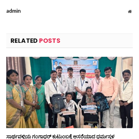
admin
Web
RELATED
POSTS
ಸಾರ್ಥವಳ್ಳಿಯ ಗಂಗಾಧರ್ ಕುಟುಂಬಕ್ಕೆ ಆಸರೆಯಾದ ಧರ್ಮಸ್ಥಳ