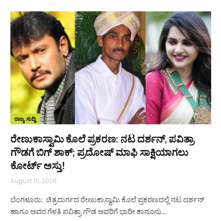
ರಾಜ್ಯ ಸುದ್ದಿ
ರೇಣುಕಾಸ್ವಾಮಿ ಕೊಲೆ ಪ್ರಕರಣ: ನಟ ದರ್ಶನ್‌, ಪವಿತ್ರಾ
ಗೌಡಗೆ ಬಿಗ್‌ ಶಾಕ್; ಪ್ರದೋಷ್‌ ಮಾಫಿ ಸಾಕ್ಷಿಯಾಗಲು
ಕೋರ್ಟ್‌ ಅಸ್ತು!
August 10, 2026
ಬೆಂಗಳೂರು: ಚಿತ್ರದುರ್ಗದ ರೇಣುಕಾಸ್ವಾಮಿ ಕೊಲೆ ಪ್ರಕರಣದಲ್ಲಿ ನಟ ದರ್ಶನ್‌
ಹಾಗೂ ಅವರ ಗೆಳತಿ ಪವಿತ್ರಾ ಗೌಡ ಅವರಿಗೆ ಭಾರೀ ಕಾನೂನು…