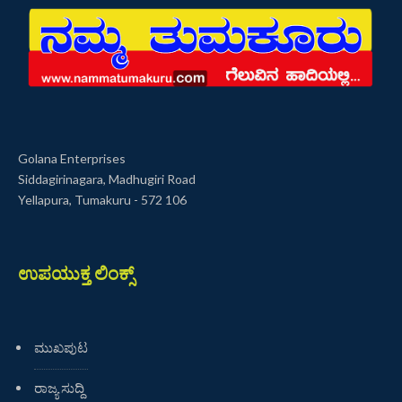
Golana Enterprises
Siddagirinagara, Madhugiri Road
Yellapura, Tumakuru - 572 106
ಉಪಯುಕ್ತ ಲಿಂಕ್ಸ್
ಮುಖಪುಟ
ರಾಜ್ಯ ಸುದ್ದಿ