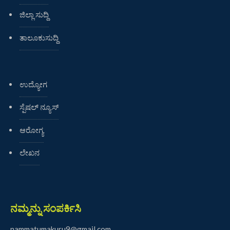
ಜಿಲ್ಲಾ ಸುದ್ದಿ
ತಾಲೂಕುಸುದ್ದಿ
ಉದ್ಯೋಗ
ಸ್ಪೆಷಲ್ ನ್ಯೂಸ್
ಆರೋಗ್ಯ
ಲೇಖನ
ನಮ್ಮನ್ನು ಸಂಪರ್ಕಿಸಿ
nammatumakuru9@gmail.com