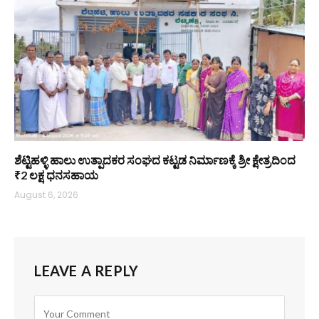
ಶೆಟ್ಟಿಹಳ್ಳಿ ಹಾಲು ಉತ್ಪಾದಕರ ಸಂಘದ ಕಟ್ಟಡ ನಿರ್ಮಾಣಕ್ಕೆ ಶ್ರೀ ಕ್ಷೇತ್ರದಿಂದ
₹2 ಲಕ್ಷ ಧನಸಹಾಯ
August 6, 2026
LEAVE A REPLY