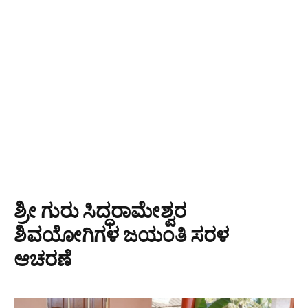
ಶ್ರೀ ಗುರು ಸಿದ್ಧರಾಮೇಶ್ವರ
ಶಿವಯೋಗಿಗಳ ಜಯಂತಿ ಸರಳ
ಆಚರಣೆ