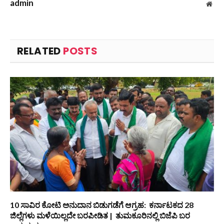
admin
Web
RELATED
POSTS
10 ಸಾವಿರ ಕೋಟಿ ಅನುದಾನ ಬಿಡುಗಡೆಗೆ ಆಗ್ರಹ: ಕರ್ನಾಟಕದ 28
ಜಿಲ್ಲೆಗಳು ಮಳೆಯಿಲ್ಲದೇ ಬರಪೀಡಿತ | ತುಮಕೂರಿನಲ್ಲಿ ಬಿಜೆಪಿ ಬರ