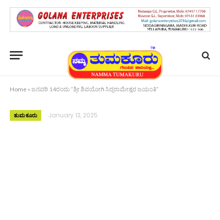
Home
»
ಜನವರಿ 14ರಂದು “ಶ್ರೀ ಶಿವಯೋಗಿ ಸಿದ್ದರಾಮೇಶ್ವರ ಜಯಂತಿ”
January 13, 2025
ತುಮಕೂರು