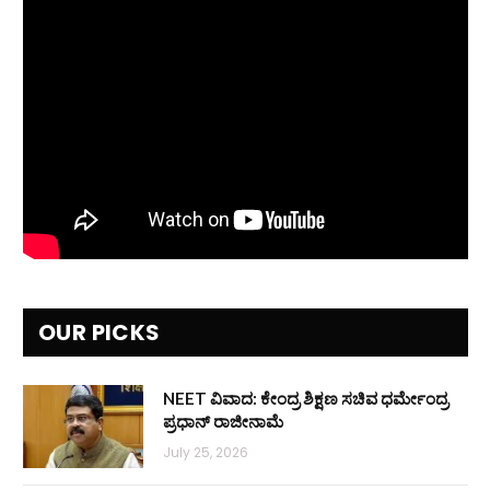
OUR PICKS
NEET ವಿವಾದ: ಕೇಂದ್ರ ಶಿಕ್ಷಣ ಸಚಿವ ಧರ್ಮೇಂದ್ರ
ಪ್ರಧಾನ್ ರಾಜೀನಾಮೆ
July 25, 2026