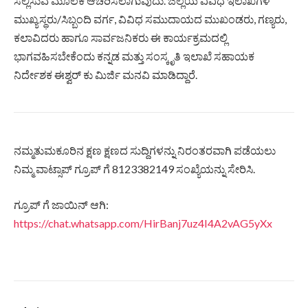
ಸಲ್ಲಿಸುವ ಮೂಲಕ ಆಚರಿಸಲಾಗುವುದು. ಜಿಲ್ಲೆಯ ವಿವಿಧ ಇಲಾಖೆಗಳ
ಮುಖ್ಯಸ್ಥರು/ಸಿಬ್ಬಂದಿ ವರ್ಗ, ವಿವಿಧ ಸಮುದಾಯದ ಮುಖಂಡರು, ಗಣ್ಯರು,
ಕಲಾವಿದರು ಹಾಗೂ ಸಾರ್ವಜನಿಕರು ಈ ಕಾರ್ಯಕ್ರಮದಲ್ಲಿ
ಭಾಗವಹಿಸಬೇಕೆಂದು ಕನ್ನಡ ಮತ್ತು ಸಂಸ್ಕೃತಿ ಇಲಾಖೆ ಸಹಾಯಕ
ನಿರ್ದೇಶಕ ಈಶ್ವರ್ ಕು ಮಿರ್ಜಿ ಮನವಿ ಮಾಡಿದ್ದಾರೆ.
ನಮ್ಮತುಮಕೂರಿನ ಕ್ಷಣ ಕ್ಷಣದ ಸುದ್ದಿಗಳನ್ನು ನಿರಂತರವಾಗಿ ಪಡೆಯಲು
ನಿಮ್ಮ ವಾಟ್ಸಾಪ್ ಗ್ರೂಪ್ ಗೆ 8123382149 ಸಂಖ್ಯೆಯನ್ನು ಸೇರಿಸಿ.
ಗ್ರೂಪ್ ಗೆ ಜಾಯಿನ್ ಆಗಿ:
https://chat.whatsapp.com/HirBanj7uz4I4A2vAG5yXx