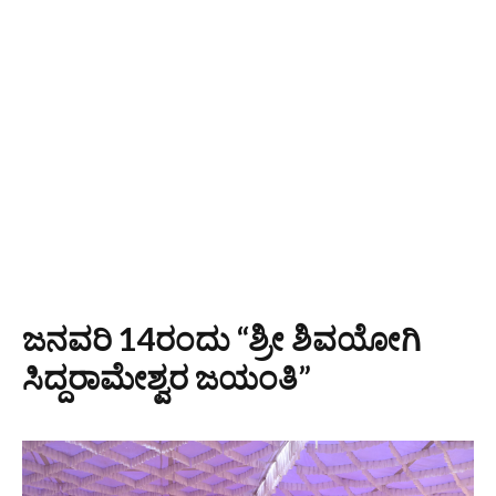
ಜನವರಿ 14ರಂದು “ಶ್ರೀ ಶಿವಯೋಗಿ
ಸಿದ್ದರಾಮೇಶ್ವರ ಜಯಂತಿ”