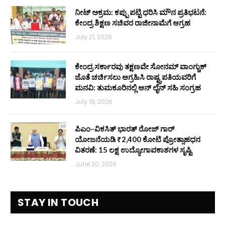
ನೀಟ್ ಅಕ್ರಮ: ಕಪ್ಪು ಪಟ್ಟಿ ಧರಿಸಿ ಮೌನ ಪ್ರತಿಭಟನೆ:
ಕೇಂದ್ರ ಶಿಕ್ಷಣ ಸಚಿವರ ರಾಜೀನಾಮೆಗೆ ಆಗ್ರಹ
July 21, 2026
ಕೇಂದ್ರ ಸರ್ಕಾರವು ತಕ್ಷಣವೇ ಸೋನಮ್ ವಾಂಗ್ಚುಕ್
ಜೊತೆ ಚರ್ಚಿಸಲು ಆಗ್ರಹಿಸಿ ರಾಷ್ಟ್ರಪತಿಯವರಿಗೆ
ಮನವಿ: ತುಮಕೂರಿನಲ್ಲಿ ಆನ್‌ ಲೈನ್ ಸಹಿ ಸಂಗ್ರಹ
July 18, 2026
ಪಿಎಂ–ವಿಕಸಿತ್ ಭಾರತ್ ರೋಜ್‌ ಗಾರ್
ಯೋಜನೆಯಡಿ ₹2,400 ಕೋಟಿ ಪ್ರೋತ್ಸಾಹಧನ
ವಿತರಣೆ: 15 ಲಕ್ಷ ಉದ್ಯೋಗಾವಕಾಶಗಳ ಸೃಷ್ಟಿ
June 20, 2026
STAY IN TOUCH