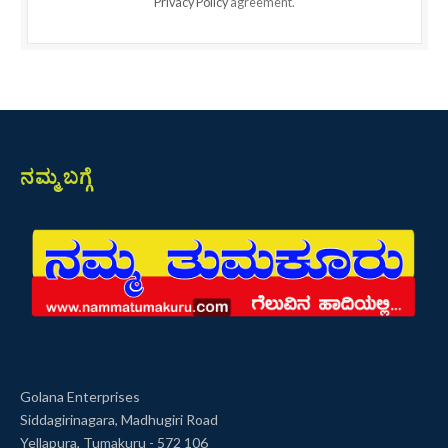
Privacy Policy
agreement.
ನಮ್ಮ ಬಗ್ಗೆ
Golana Enterprises
Siddagirinagara, Madhugiri Road
Yellapura, Tumakuru - 572 106