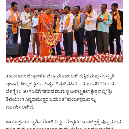
ತುಮಕೂರು: ಜಿಲ್ಲಾಡಳಿತ, ಜಿಲ್ಲಾ ಪಂಚಾಯತ್, ಕನ್ನಡ ಮತ್ತು ಸಂಸ್ಕೃತಿ
ಇಲಾಖೆ, ಜಿಲ್ಲಾ ಕನ್ನಡ ಸಾಹಿತ್ಯ ಪರಿಷತ್ ವತಿಯಿಂದ ಜನವರಿ 14ರಂದು
ಬೆಳಿಗ್ಗೆ 10:30 ಗಂಟೆಗೆ ನಗರದ ಡಾ.ಗುಬ್ಬಿ ವೀರಣ್ಣ ಕಲಾಕ್ಷೇತ್ರದಲ್ಲಿ “ಶ್ರೀ
ಶಿವಯೋಗಿ ಸಿದ್ದರಾಮೇಶ್ವರ ಜಯಂತಿ” ಕಾರ್ಯಕ್ರಮವನ್ನು
ಏರ್ಪಡಿಸಲಾಗಿದೆ.
ಕಾರ್ಯಕ್ರಮವನ್ನು ಶಿವಯೋಗಿ ಸಿದ್ದರಾಮೇಶ್ವರರ ಭಾವಚಿತ್ರಕ್ಕೆ ಪುಷ್ಪ ನಮನ