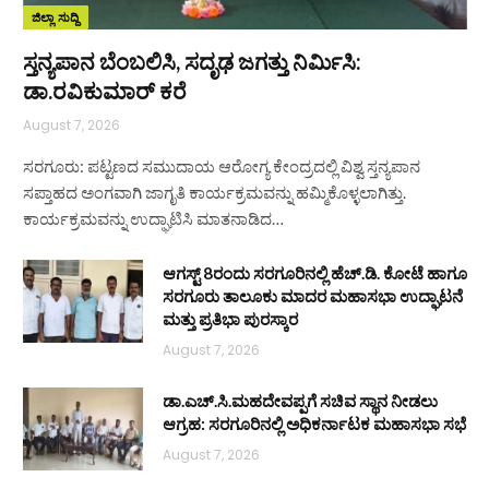
ಜಿಲ್ಲಾ ಸುದ್ದಿ
ಸ್ತನ್ಯಪಾನ ಬೆಂಬಲಿಸಿ, ಸದೃಢ ಜಗತ್ತು ನಿರ್ಮಿಸಿ:
ಡಾ.ರವಿಕುಮಾರ್ ಕರೆ
August 7, 2026
ಸರಗೂರು: ಪಟ್ಟಣದ ಸಮುದಾಯ ಆರೋಗ್ಯ ಕೇಂದ್ರದಲ್ಲಿ ವಿಶ್ವ ಸ್ತನ್ಯಪಾನ
ಸಪ್ತಾಹದ ಅಂಗವಾಗಿ ಜಾಗೃತಿ ಕಾರ್ಯಕ್ರಮವನ್ನು ಹಮ್ಮಿಕೊಳ್ಳಲಾಗಿತ್ತು.
ಕಾರ್ಯಕ್ರಮವನ್ನು ಉದ್ಘಾಟಿಸಿ ಮಾತನಾಡಿದ…
ಆಗಸ್ಟ್ 8ರಂದು ಸರಗೂರಿನಲ್ಲಿ ಹೆಚ್.ಡಿ. ಕೋಟೆ ಹಾಗೂ
ಸರಗೂರು ತಾಲೂಕು ಮಾದರ ಮಹಾಸಭಾ ಉದ್ಘಾಟನೆ
ಮತ್ತು ಪ್ರತಿಭಾ ಪುರಸ್ಕಾರ
August 7, 2026
ಡಾ.ಎಚ್.ಸಿ.ಮಹದೇವಪ್ಪಗೆ ಸಚಿವ ಸ್ಥಾನ ನೀಡಲು
ಆಗ್ರಹ: ಸರಗೂರಿನಲ್ಲಿ ಅಧಿಕರ್ನಾಟಕ ಮಹಾಸಭಾ ಸಭೆ
August 7, 2026