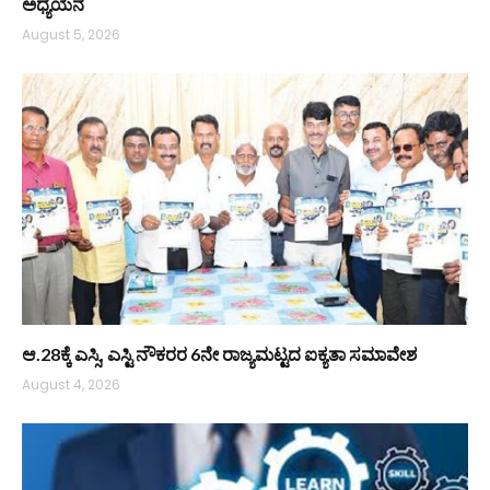
ಅಧ್ಯಯನ
August 5, 2026
ಆ.28ಕ್ಕೆ ಎಸ್ಸಿ, ಎಸ್ಟಿ ನೌಕರರ 6ನೇ ರಾಜ್ಯಮಟ್ಟದ ಐಕ್ಯತಾ ಸಮಾವೇಶ
August 4, 2026