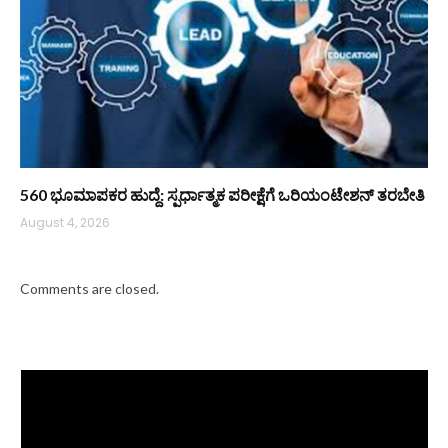
560 ಭೂಮಾಪಕರ ಹುದ್ದೆ: ಸ್ಪರ್ಧಾತ್ಮಕ ಪರೀಕ್ಷೆಗೆ ಒರಿಯಂಟೇಶನ್ ತರಬೇತಿ
August 4, 2026
Comments are closed.