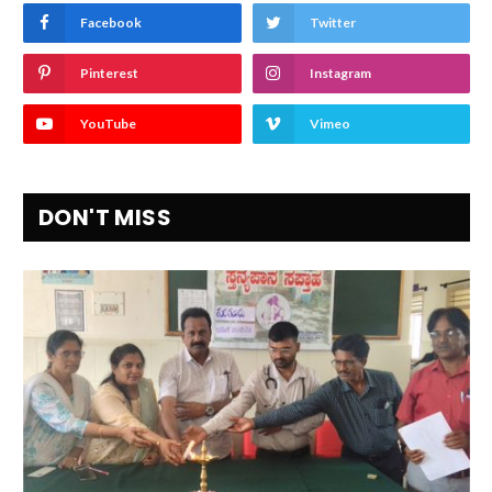
Facebook
Twitter
Pinterest
Instagram
YouTube
Vimeo
DON'T MISS