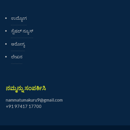
ಉದ್ಯೋಗ
ಸ್ಪೆಷಲ್ ನ್ಯೂಸ್
ಆರೋಗ್ಯ
ಲೇಖನ
ನಮ್ಮನ್ನು ಸಂಪರ್ಕಿಸಿ
nammatumakuru9@gmail.com
+91 97417 17700