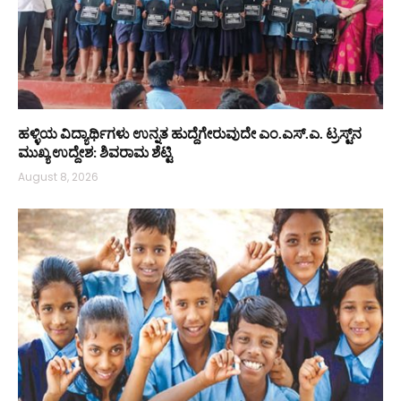
ಹಳ್ಳಿಯ ವಿದ್ಯಾರ್ಥಿಗಳು ಉನ್ನತ ಹುದ್ದೆಗೇರುವುದೇ ಎಂ.ಎಸ್.ಎ. ಟ್ರಸ್ಟ್‌ನ
ಮುಖ್ಯ ಉದ್ದೇಶ: ಶಿವರಾಮ ಶೆಟ್ಟಿ
August 8, 2026