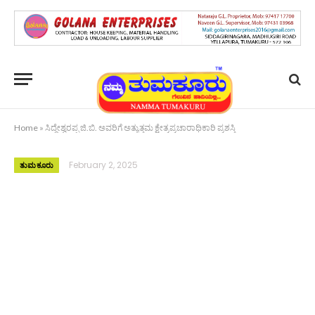
Home
»
ಸಿದ್ದೇಶ್ವರಪ್ಪ ಜಿ.ಬಿ. ಅವರಿಗೆ ಅತ್ಯುತ್ತಮ ಕ್ಷೇತ್ರಪ್ರಚಾರಾಧಿಕಾರಿ ಪ್ರಶಸ್ತಿ
February 2, 2025
ತುಮಕೂರು