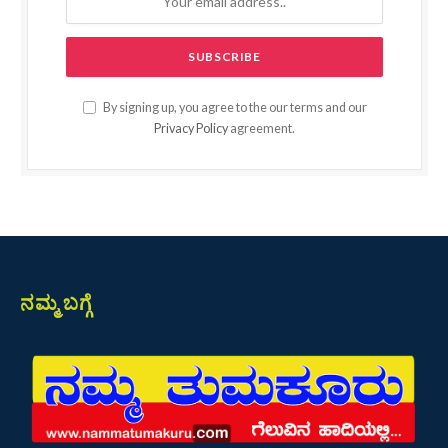
By signing up, you agree to the our terms and our
Privacy Policy
agreement.
ನಮ್ಮ ಬಗ್ಗೆ