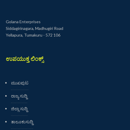
Golana Enterprises
Siddagirinagara, Madhugiri Road
Yellapura, Tumakuru - 572 106
ಉಪಯುಕ್ತ ಲಿಂಕ್ಸ್
ಮುಖಪುಟ
ರಾಜ್ಯ ಸುದ್ದಿ
ಜಿಲ್ಲಾ ಸುದ್ದಿ
ತಾಲೂಕುಸುದ್ದಿ