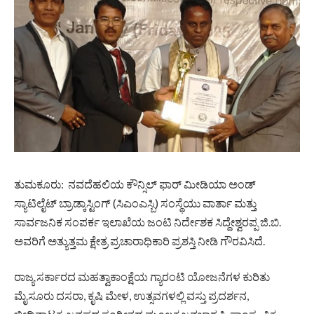
ತುಮಕೂರು: ನವದೆಹಲಿಯ ಕೌನ್ಸಿಲ್ ಫಾರ್ ಮೀಡಿಯಾ ಅಂಡ್
ಸ್ಯಾಟಿಲೈಟ್ ಬ್ರಾಡ್ಕಾಸ್ಟಿಂಗ್ (ಸಿಎಂಎಸ್ಬಿ) ಸಂಸ್ಥೆಯು ವಾರ್ತಾ ಮತ್ತು
ಸಾರ್ವಜನಿಕ ಸಂಪರ್ಕ ಇಲಾಖೆಯ ಜಂಟಿ ನಿರ್ದೇಶಕ ಸಿದ್ದೇಶ್ವರಪ್ಪ ಜಿ.ಬಿ.
ಅವರಿಗೆ ಅತ್ಯುತ್ತಮ ಕ್ಷೇತ್ರ ಪ್ರಚಾರಾಧಿಕಾರಿ ಪ್ರಶಸ್ತಿ ನೀಡಿ ಗೌರವಿಸಿದೆ.
ರಾಜ್ಯ ಸರ್ಕಾರದ ಮಹತ್ವಾಕಾಂಕ್ಷೆಯ ಗ್ಯಾರಂಟಿ ಯೋಜನೆಗಳ ಕುರಿತು
ಮೈಸೂರು ದಸರಾ, ಕೃಷಿ ಮೇಳ, ಉತ್ಸವಗಳಲ್ಲಿ ವಸ್ತು ಪ್ರದರ್ಶನ,