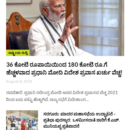
ರಾಷ್ಟ್ರೀಯ ಸುದ್ದಿ
36 ಕೋಟಿ ರೂಪಾಯಿಯಿಂದ 180 ಕೋಟಿ ರೂ.ಗೆ
ಹೆಚ್ಚಳವಾದ ಪ್ರಧಾನಿ ಮೋದಿ ವಿದೇಶ ಪ್ರವಾಸ ಖರ್ಚು ವೆಚ್ಚ!
August 8, 2026
ನವದೆಹಲಿ: ಪ್ರಧಾನಿ ನರೇಂದ್ರ ಮೋದಿ ಅವರ ವಿದೇಶ ಪ್ರವಾಸದ ವೆಚ್ಚ 2021
ರಿಂದ ಐದು ಪಟ್ಟು ಹೆಚ್ಚಾಗಿದೆ. ರಾಜ್ಯಸಭೆಗೆ ವಿದೇಶಾಂಗ…
ಸರಗೂರು: ಮಾದರ ಮಹಾಸಭೆಯ ಉದ್ಘಾಟನೆ –
ಪ್ರತಿಭಾ ಪುರಸ್ಕಾರ: ಒಳಮೀಸಲಾತಿ ಜಾರಿಗೆ ಕೆ.ಎಚ್.
ಮುನಿಯಪ್ಪ ಪ್ರತಿಪಾದನೆ