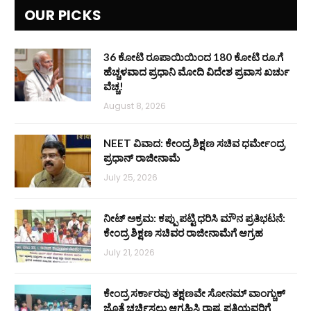
OUR PICKS
36 ಕೋಟಿ ರೂಪಾಯಿಯಿಂದ 180 ಕೋಟಿ ರೂ.ಗೆ
ಹೆಚ್ಚಳವಾದ ಪ್ರಧಾನಿ ಮೋದಿ ವಿದೇಶ ಪ್ರವಾಸ ಖರ್ಚು
ವೆಚ್ಚ!
August 8, 2026
NEET ವಿವಾದ: ಕೇಂದ್ರ ಶಿಕ್ಷಣ ಸಚಿವ ಧರ್ಮೇಂದ್ರ
ಪ್ರಧಾನ್ ರಾಜೀನಾಮೆ
July 25, 2026
ನೀಟ್ ಅಕ್ರಮ: ಕಪ್ಪು ಪಟ್ಟಿ ಧರಿಸಿ ಮೌನ ಪ್ರತಿಭಟನೆ:
ಕೇಂದ್ರ ಶಿಕ್ಷಣ ಸಚಿವರ ರಾಜೀನಾಮೆಗೆ ಆಗ್ರಹ
July 21, 2026
ಕೇಂದ್ರ ಸರ್ಕಾರವು ತಕ್ಷಣವೇ ಸೋನಮ್ ವಾಂಗ್ಚುಕ್
ಜೊತೆ ಚರ್ಚಿಸಲು ಆಗ್ರಹಿಸಿ ರಾಷ್ಟ್ರಪತಿಯವರಿಗೆ