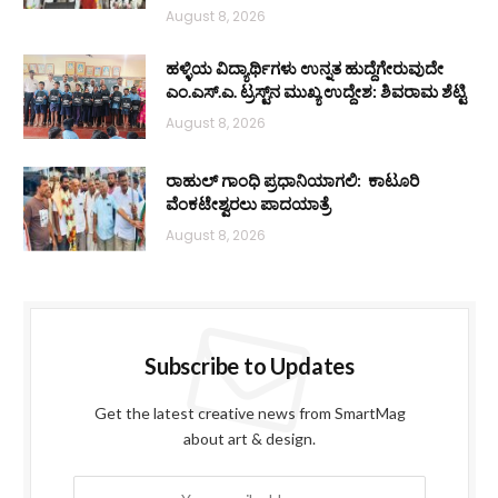
August 8, 2026
ಹಳ್ಳಿಯ ವಿದ್ಯಾರ್ಥಿಗಳು ಉನ್ನತ ಹುದ್ದೆಗೇರುವುದೇ
ಎಂ.ಎಸ್.ಎ. ಟ್ರಸ್ಟ್‌ನ ಮುಖ್ಯ ಉದ್ದೇಶ: ಶಿವರಾಮ ಶೆಟ್ಟಿ
August 8, 2026
ರಾಹುಲ್ ಗಾಂಧಿ ಪ್ರಧಾನಿಯಾಗಲಿ: ಕಾಟೂರಿ
ವೆಂಕಟೇಶ್ವರಲು ಪಾದಯಾತ್ರೆ
August 8, 2026
Subscribe to Updates
Get the latest creative news from SmartMag
about art & design.