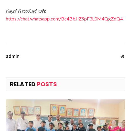
ಗ್ರೂಪ್ ಗೆ ಜಾಯಿನ್ ಆಗಿ:
https://chat.whatsapp.com/Bc4BbJiZ9pF3L0M4QgZdQ4
admin
Web
RELATED
POSTS