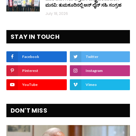
ಮನವಿ: ತುಮಕೂರಿನಲ್ಲಿ ಆನ್‌ ಲೈನ್ ಸಹಿ ಸಂಗ್ರಹ
July 18, 2026
STAY IN TOUCH
Facebook
Twitter
Pinterest
Instagram
YouTube
Vimeo
DON'T MISS