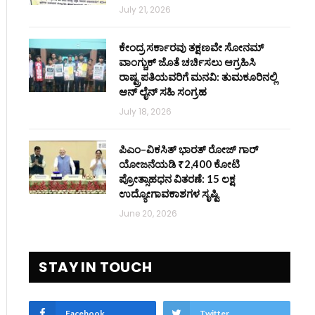
July 21, 2026
ಕೇಂದ್ರ ಸರ್ಕಾರವು ತಕ್ಷಣವೇ ಸೋನಮ್
ವಾಂಗ್ಚುಕ್ ಜೊತೆ ಚರ್ಚಿಸಲು ಆಗ್ರಹಿಸಿ
ರಾಷ್ಟ್ರಪತಿಯವರಿಗೆ ಮನವಿ: ತುಮಕೂರಿನಲ್ಲಿ
ಆನ್‌ ಲೈನ್ ಸಹಿ ಸಂಗ್ರಹ
July 18, 2026
ಪಿಎಂ–ವಿಕಸಿತ್ ಭಾರತ್ ರೋಜ್‌ ಗಾರ್
ಯೋಜನೆಯಡಿ ₹2,400 ಕೋಟಿ
ಪ್ರೋತ್ಸಾಹಧನ ವಿತರಣೆ: 15 ಲಕ್ಷ
ಉದ್ಯೋಗಾವಕಾಶಗಳ ಸೃಷ್ಟಿ
June 20, 2026
STAY IN TOUCH
Facebook
Twitter