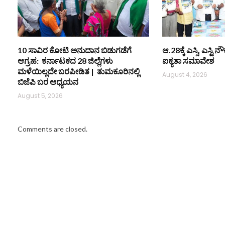
10 ಸಾವಿರ ಕೋಟಿ ಅನುದಾನ ಬಿಡುಗಡೆಗೆ
ಆ.28ಕ್ಕೆ ಎಸ್ಸಿ, ಎಸ್ಟ
ಆಗ್ರಹ: ಕರ್ನಾಟಕದ 28 ಜಿಲ್ಲೆಗಳು
ಐಕ್ಯತಾ ಸಮಾವೇಶ
ಮಳೆಯಿಲ್ಲದೇ ಬರಪೀಡಿತ | ತುಮಕೂರಿನಲ್ಲಿ
August 4, 2026
ಬಿಜೆಪಿ ಬರ ಅಧ್ಯಯನ
August 5, 2026
Comments are closed.