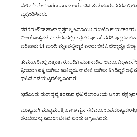
ಸಚಿವರೇ ನೇರ ಕಾರಣ ಎಂದು ಆರೋಪಿಸಿ ತುಮಕೂರು ನಗರದಲ್ಲಿ ಬಿಜೆಪ
ವ್ಯಕ್ತಪಡಿಸಿದರು.
ನಗರದ ಟೌನ್ ಹಾಲ್ ವೃತ್ತದಲ್ಲಿ ಜಮಾಯಿಸಿದ ಬಿಜೆಪಿ ಕಾರ್ಯಕರ್ತರು 
ವಿಜಯೋತ್ಸವದ ಸಂದರ್ಭದಲ್ಲಿ ಗುಪ್ತಚರ ಇಲಾಖೆ ವರದಿ ಇದ್ದರೂ ಕೂಡ ಅದಕ
ಪರಿಣಾಮ 11 ಮಂದಿ ಮೃತಪಟ್ಟಿದ್ದಾರೆ ಎಂದು ಬಿಜೆಪಿ ಜಿಲ್ಲಾಧ್ಯಕ್ಷ ಹೆಬ್ಬಾ ಕರ
ತುಮಕೂರಿನಲ್ಲಿ ಪತ್ರಕರ್ತರೊಂದಿಗೆ ಮಾತನಾಡಿದ ಅವರು, ವಿಧಾನಸೌಧ
ಕ್ರೀಡಾಂಗಣಕ್ಕೆ ಬಾಗಿಲು ಹಾಕಿದ್ದರು. ಆ ವೇಳೆ ಬಾಗಿಲು ತೆಗೆದಿದ್ದರೆ
ಘಟನೆ ನಡೆಯುತ್ತಿರಲಿಲ್ಲ ಎಂದರು.
ಇದೊಂದು ದುರಾದೃಷ್ಟ ಕರವಾದ ಘಟನೆ ಭಾರತೀಯ ಜನತಾ ಪಕ್ಷ ಇದನ್ನು
ಮುಖ್ಯವಾಗಿ ಮುಖ್ಯಮಂತ್ರಿ ಹಾಗೂ ಗೃಹ ಸಚಿವರು, ಉಪಮುಖ್ಯಮಂತ್ರಿ
ತನಿಖೆಯನ್ನು ಎದುರಿಸಬೇಕಿದೆ ಎಂದು ಆಗ್ರಹಿಸಿದರು.