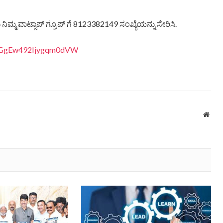
ಿಮ್ಮ ವಾಟ್ಸಾಪ್ ಗ್ರೂಪ್ ಗೆ 8123382149 ಸಂಖ್ಯೆಯನ್ನು ಸೇರಿಸಿ.
8LiGgEw492Ijygqm0dVW
Webs