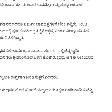
ಿ ಕಾರ್ಯಕರ್ತರು ಅವರ ಭಾವಚಿತ್ರಗಳನ್ನು ಸುಟ್ಟು ಆಕ್ರೋಶ
ಮಾನವ ಸರಪಳಿ ನಿರ್ಮಿಸಿ ಭಾವಚಿತ್ರಗಳಿಗೆ ಬೆಂಕಿ ಇಟ್ಟರು. RCB
್ಕೆ ಪೂರಕವಾಗಿ ಭದ್ರತೆ ಕೈಗೊಳ್ಳದೆ, ಸರ್ಕಾರ ನಿರ್ಲಕ್ಷ ವಹಿಸಿದ
ವಿ ತಿಳಿಸಿದ್ದಾರೆ.
ದ ಬಳಿ ಕಾರ್ಯಕ್ರಮ ಮಾಡುವ ಸಂದರ್ಭದಲ್ಲಿ ಚಿನ್ನಸ್ವಾಮಿ
 ಅಭಿಮಾನಿಗಳು ಕ್ರೀಡಾಂಗಣದ ಒಳಗೆ ಹೋಗಿರುತ್ತಿದ್ದರು ಆಗ ಈ ರೀತಿಯಾದ
 ಅತಿ ಉಗ್ರವಾಗಿ ಖಂಡಿಸುತ್ತದೆ ಎಂದರು.
ಗಳು ಇದರ ಹೊಣೆ ಹೊರಬೇಕಿದ್ದು ಅವರು ತಕ್ಷಣ ರಾಜೀನಾಮೆ ಕೊಟ್ಟು