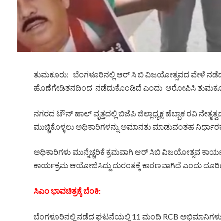
ತುಮಕೂರು: ಬೆಂಗಳೂರಿನಲ್ಲಿ ಆರ್ ಸಿ ಬಿ ವಿಜಯೋತ್ಸವದ ವೇಳೆ ನಡೆದ 
ಹೊಣೆಗೇಡಿತನದಿಂದ ನಡೆದುಕೊಂಡಿದೆ ಎಂದು ಆರೋಪಿಸಿ ತುಮಕೂರು 
ನಗರದ ಟೌನ್ ಹಾಲ್ ವೃತ್ತದಲ್ಲಿ ಬಿಜೆಪಿ ಜಿಲ್ಲಾಧ್ಯಕ್ಷ ಹೆಬ್ಬಾಕ ರವಿ ನೇತೃ
ಮುಚ್ಚಿಕೊಳ್ಳಲು ಅಧಿಕಾರಿಗಳನ್ನು ಅಮಾನತು ಮಾಡುವಂತಹ ನಿರ್ಧಾರಕ
ಅಧಿಕಾರಿಗಳು ಮುನ್ನೆಚ್ಚರಿಕೆ ಕ್ರಮವಾಗಿ ಆರ್‌ ಸಿಬಿ ವಿಜಯೋತ್ಸವ ಕಾರ್ಯ
ಕಾರ್ಯಕ್ರಮ ಆಯೋಜಿಸಿದ್ದು ದುರಂತಕ್ಕೆ ಕಾರಣವಾಗಿದೆ ಎಂದು ದೂರಿ
ಸಿಎಂ ಭಾವಚಿತ್ರಕ್ಕೆ ಬೆಂಕಿ:
ಬೆಂಗಳೂರಿನಲ್ಲಿ ನಡೆದ ಘಟನೆಯಲ್ಲಿ 11 ಮಂದಿ RCB ಅಭಿಮಾನಿಗಳು