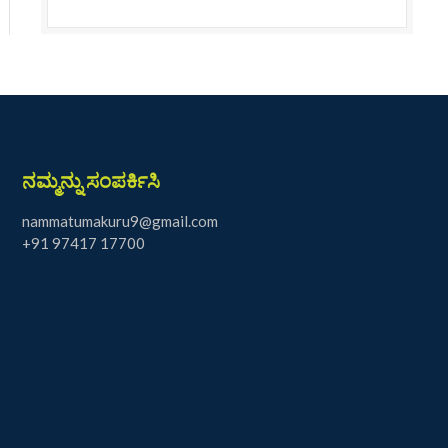
ನಮ್ಮನ್ನು ಸಂಪರ್ಕಿಸಿ
nammatumakuru9@gmail.com
+91 97417 17700