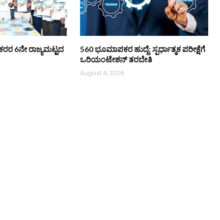
ಿ ನೌಕರರ 6ನೇ ರಾಜ್ಯಮಟ್ಟದ
560 ಭೂಮಾಪಕರ ಹುದ್ದೆ: ಸ್ಪರ್ಧಾತ್ಮಕ ಪರೀಕ್ಷೆಗೆ
ಒರಿಯಂಟೇಶನ್ ತರಬೇತಿ
August 4, 2026