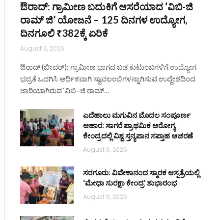
ಔರಾದ್: ಗ್ರಾಮೀಣ ಬದುಕಿಗೆ ಆಸರೆಯಾದ ‘ವಿಬಿ-ಜಿ
ರಾಮ್ ಜಿ’ ಯೋಜನೆ – 125 ದಿನಗಳ ಉದ್ಯೋಗ,
ದಿನಗೂಲಿ ₹382ಕ್ಕೆ ಏರಿಕೆ
August 6, 2026
ಔರಾದ್ (ಬೀದರ್): ಗ್ರಾಮೀಣ ಭಾಗದ ಬಡ ಕುಟುಂಬಗಳಿಗೆ ಉದ್ಯೋಗ
ಭದ್ರತೆ ಒದಗಿಸಿ ಆರ್ಥಿಕವಾಗಿ ಸ್ವಾವಲಂಬಿಗಳನ್ನಾಗಿಸುವ ಉದ್ದೇಶದಿಂದ
ಜಾರಿಯಾಗಿರುವ ‘ವಿಬಿ–ಜಿ ರಾಮ್…
ite
ಎದೆಹಾಲು ಮಗುವಿನ ಮೊದಲ ಸಂಪೂರ್ಣ
ಆಹಾರ: ಸಾಗರೆ ಪ್ರಾಥಮಿಕ ಆರೋಗ್ಯ
ಕೇಂದ್ರದಲ್ಲಿ ವಿಶ್ವ ಸ್ತನ್ಯಪಾನ ಸಪ್ತಾಹ ಆಚರಣೆ
August 6, 2026
ಸರಗೂರು: ವಿವೇಕಾನಂದ ಸ್ಮಾರಕ ಆಸ್ಪತ್ರೆಯಲ್ಲಿ
‘ಮೇಧಾ ಸುರಕ್ಷಾ ಕೇಂದ್ರ’ ಶುಭಾರಂಭ
August 6, 2026