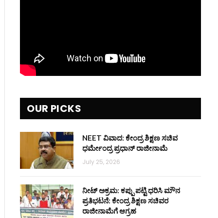
OUR PICKS
NEET ವಿವಾದ: ಕೇಂದ್ರ ಶಿಕ್ಷಣ ಸಚಿವ
ಧರ್ಮೇಂದ್ರ ಪ್ರಧಾನ್ ರಾಜೀನಾಮೆ
July 25, 2026
ನೀಟ್ ಅಕ್ರಮ: ಕಪ್ಪು ಪಟ್ಟಿ ಧರಿಸಿ ಮೌನ
ಪ್ರತಿಭಟನೆ: ಕೇಂದ್ರ ಶಿಕ್ಷಣ ಸಚಿವರ
ರಾಜೀನಾಮೆಗೆ ಆಗ್ರಹ