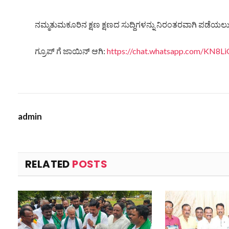
ನಮ್ಮತುಮಕೂರಿನ ಕ್ಷಣ ಕ್ಷಣದ ಸುದ್ದಿಗಳನ್ನು ನಿರಂತರವಾಗಿ ಪಡೆಯಲು ನ
ಗ್ರೂಪ್ ಗೆ ಜಾಯಿನ್ ಆಗಿ:
https://chat.whatsapp.com/KN
admin
RELATED
POSTS