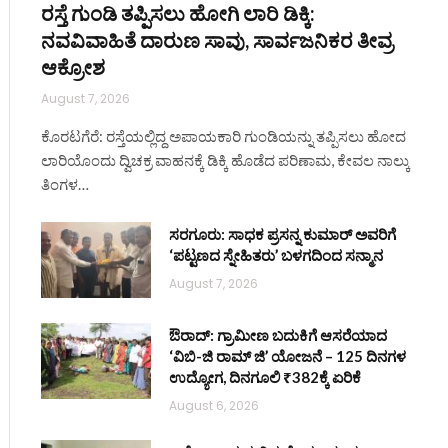
ರಸ್ತೆ ಗುಂಡಿ ತಪ್ಪಿಸಲು ಹೋಗಿ ಲಾರಿ ಡಿಕ್ಕಿ:
ನವವಿವಾಹಿತೆ ದಾರುಣ ಸಾವು, ಸಾರ್ವಜನಿಕರ ತೀವ್ರ
ಆಕ್ರೋಶ
August 7, 2026
ite
ಕೊರಟಗೆರೆ: ರಸ್ತೆಯಲ್ಲಿದ್ದ ಅಪಾಯಕಾರಿ ಗುಂಡಿಯನ್ನು ತಪ್ಪಿಸಲು ಹೋದ
ಲಾರಿಯೊಂದು ದ್ವಿಚಕ್ರ ವಾಹನಕ್ಕೆ ಡಿಕ್ಕಿ ಹೊಡೆದ ಪರಿಣಾಮ, ಕೇವಲ ನಾಲ್ಕು
ತಿಂಗಳ…
ಸರಗೂರು: ಸಾಧಕ ಪ್ರಸನ್ನ ಕುಮಾರ್ ಅವರಿಗೆ
‘ಪಟ್ಟಣದ ಸ್ನೇಹಿತರು’ ಬಳಗದಿಂದ ಸನ್ಮಾನ
August 7, 2026
ಔರಾದ್: ಗ್ರಾಮೀಣ ಬದುಕಿಗೆ ಆಸರೆಯಾದ
‘ವಿಬಿ-ಜಿ ರಾಮ್ ಜಿ’ ಯೋಜನೆ – 125 ದಿನಗಳ
ಉದ್ಯೋಗ, ದಿನಗೂಲಿ ₹382ಕ್ಕೆ ಏರಿಕೆ
August 6, 2026