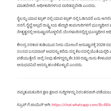
ಮಾಡಬೇಕಿದೆ. ಅಧೀಕಾರಿಗಳಿಂದ ದಾರಿತಪ್ಪಬೇಡಿ ಎಂದರು.
ರೈಲನ್ನು ಯಾವ ಟ್ರಾಕ್ ನಲ್ಲಿ ಯಾವ ಟ್ರಾಕ್ ನಲ್ಲಿ ಓಡಿಸಿದರೆ ಏನು ಆ
ನನಗೆ, ರೈಲ್ವೆ ಅಲ್ಲದೆ ರಾಷ್ಟ್ರೀಯ ಹೆದ್ದಾರಿ ಕಾಮಗಾರಿಗಳಿಗೆ ಭೂಸ್ವಾಧೀನ
ನೇತೃತ್ವದಲ್ಲಿ ಅನುಷ್ಟಾನಗೊಳ್ಳಲಿದೆ. ಬೆಂಗಳೂರಿನಲ್ಲಿದ್ದ ಭೂಸ್ವಾಧೀ
ಕೇಂದ್ರ ಸರಕಾರ ಕುಡಿಯುವ ನೀರು ಯೋಜನೆ ಅನುಷ್ಟಾನಕ್ಕೆ 2028 ರವರೆಗ
ಸಂಸದ ಬಸವರಾಜ್ ಅವರನ್ನು ಕರೆದು ನನ್ನ ಕೆಲಸದಲ್ಲಿ ಜೊತೆಯಲ್ಲಿರಿ ಎ
ಪಡೆಯುತ್ತೇನೆ. ಆದ್ರೆ ನೀವು ಹೇಳಿದ್ದನ್ನು ಶೇ.100 ರಷ್ಟು ನಾನು ಕೇ
ಅನುಭವವಿದೆ ಅದನ್ನು ಹಂಚಿಕೊಳ್ಳುವೆ ಎಂದರು.
ನಮ್ಮತುಮಕೂರಿನ ಕ್ಷಣ ಕ್ಷಣದ ಸುದ್ದಿಗಳನ್ನು ನಿರಂತರವಾಗಿ ಪಡೆಯಲು ನ
ಗ್ರೂಪ್ ಗೆ ಜಾಯಿನ್ ಆಗಿ:
https://chat.whatsapp.com/Bc