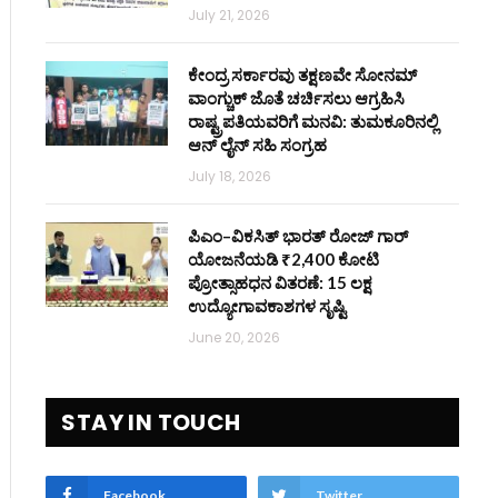
July 21, 2026
ಕೇಂದ್ರ ಸರ್ಕಾರವು ತಕ್ಷಣವೇ ಸೋನಮ್
ವಾಂಗ್ಚುಕ್ ಜೊತೆ ಚರ್ಚಿಸಲು ಆಗ್ರಹಿಸಿ
ರಾಷ್ಟ್ರಪತಿಯವರಿಗೆ ಮನವಿ: ತುಮಕೂರಿನಲ್ಲಿ
ಆನ್‌ ಲೈನ್ ಸಹಿ ಸಂಗ್ರಹ
July 18, 2026
ಪಿಎಂ–ವಿಕಸಿತ್ ಭಾರತ್ ರೋಜ್‌ ಗಾರ್
ಯೋಜನೆಯಡಿ ₹2,400 ಕೋಟಿ
ಪ್ರೋತ್ಸಾಹಧನ ವಿತರಣೆ: 15 ಲಕ್ಷ
ಉದ್ಯೋಗಾವಕಾಶಗಳ ಸೃಷ್ಟಿ
June 20, 2026
STAY IN TOUCH
Facebook
Twitter