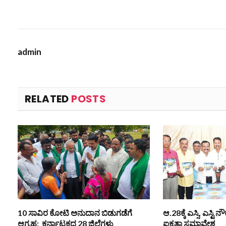
admin
RELATED
POSTS
10 ಸಾವಿರ ಕೋಟಿ ಅನುದಾನ ಬಿಡುಗಡೆಗೆ
ಆ.28ಕ್ಕೆ ಎಸ್ಸಿ, ಎಸ್ಟ
ಆಗ್ರಹ: ಕರ್ನಾಟಕದ 28 ಜಿಲ್ಲೆಗಳು
ಐಕ್ಯತಾ ಸಮಾವೇಶ