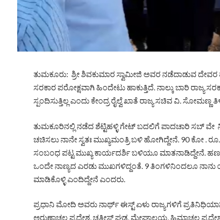
ತುಮಕೂರು: ಶ್ರೀ ಶಿವಕುಮಾರ ಸ್ವಾಮೀಜಿ ಅವರ ನಡೆದಾಡುವ ದೇವರ ಹೆಸರನ್ನ
ಸರಕಾರ ಪರೋಕ್ಷವಾಗಿ ಹಿಂದೇಟು ಹಾಕುತ್ತಿದೆ. ನಾಲ್ಕು ಬಾರಿ ರಾಜ್ಯ ಸರಕ
ಸ್ಪಂದಿಸುತ್ತಿಲ್ಲ ಎಂದು ಕೇಂದ್ರ ರೈಲ್ವೆ ಖಾತೆ ರಾಜ್ಯ ಸಚಿವ ವಿ. ಸೋಮಣ್ಣ ತಿಳಿ
ತುಮಕೂರಿನಲ್ಲಿ ನಡೆದ ಶೆಟ್ಟಿಹಳ್ಳಿ ಗೇಟ್ ಬದಲಿಗೆ ಪಾದಚಾರಿ ಸಬ್ ವೇ 
ಚಚಿಸಲು ನಾನೇ ಸ್ವತಃ ಮುಖ್ಯಮಂತ್ರಿ ಬಳಿ ಹೋಗಿದ್ದೇನೆ. 90 ಕೋ . ರೂ. ಟ
ಸಂಬಂಧ ಪಟ್ಟ ಮುಖ್ಯ ಕಾರ್ಯದರ್ಶಿ ಬಳಿಯೂ ಮಾತನಾಡಿದ್ದೇನೆ. ಹಣಕಾ
ಒಂದೇ ನಾಣ್ಯದ ಎರಡು ಮುಖಗಳಿದ್ದಂತೆ. 9 ತಿಂಗಳಿನಿಂದಲೂ ನಾನು ಯಾವ
ಮಾಡಿಕೊಳ್ಳಿ ಎಂದಿದ್ದೇನೆ ಎಂದರು.
ಪ್ರಧಾನಿ ಮೋದಿ ಅವರು ನಾರ್ಥ್ ಈಸ್ಟ್ ಏಳು ರಾಜ್ಯಗಳಿಗೆ ಪ್ರತಿನಿಧಿಯಾಗಿ
ಅರುಣಾಚಲ ಪ್ರದೇಶ, ಚತ್ತೀಸ್ ಘಡ, ಮೇಘಾಲಯ, ಹಿಮಾಚಲ ಪ್ರಧೇಶದಲ್ಲಿ