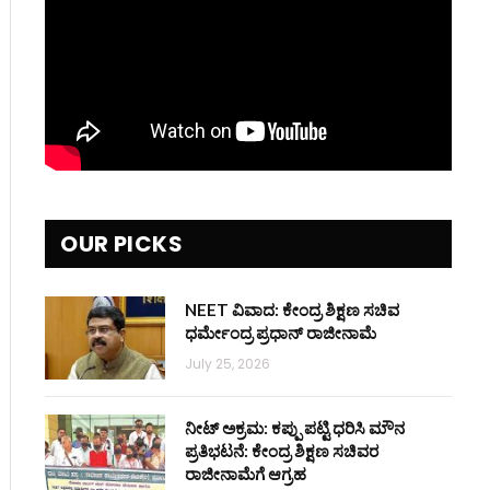
OUR PICKS
NEET ವಿವಾದ: ಕೇಂದ್ರ ಶಿಕ್ಷಣ ಸಚಿವ
ಧರ್ಮೇಂದ್ರ ಪ್ರಧಾನ್ ರಾಜೀನಾಮೆ
July 25, 2026
ನೀಟ್ ಅಕ್ರಮ: ಕಪ್ಪು ಪಟ್ಟಿ ಧರಿಸಿ ಮೌನ
ಪ್ರತಿಭಟನೆ: ಕೇಂದ್ರ ಶಿಕ್ಷಣ ಸಚಿವರ
ರಾಜೀನಾಮೆಗೆ ಆಗ್ರಹ