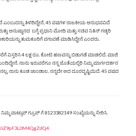
ಗಲಿದೆ ಎಂಬುದನ್ನು ತಿಳಿದಿದ್ದೇನೆ, 45 ವಷಗಳ ರಾಜಕೀಯ ಅನುಭವವಿದೆ
 ಮತ್ತು ಅನುಷ್ಠಾನದ ಬಗ್ಗೆ ಪ್ರಧಾನಿ ಮೋದಿ ಮತ್ತು ಸಚಿವ ನಿತಿನ್ ಗಡ್ಕರಿ
ನ ಅಧಿಕಾರಿಯನ್ನು ತುಮಕೂರಿಗೆ ವಗಾವಣೆ ಮಾಡಿಸಿದ್ದೇನೆ ಎಂದರು.
ೆ ವಿಸ್ತರಿಸಿ 4 ಲಕ್ಷ ರೂ. ಕೋಟಿ ಹಣವನ್ನು ಬಿಡುಗಡೆ ಮಾಡಲಿದೆ. ಮಾಜಿ
ಂದಿದ್ದೇನೆ. ನಾನು ಇರುವರೆಗೂ ನನ್ನ ಜೊತೆಯಲ್ಲಿರಿ ನಿಮ್ಮ ಮಾರ್ಗದರ್ಶನ
ಳುವವನಲ್ಲ, ನಾನು ಕೂಡ ಚಾಂಡಾಲ. ನನ್ನದೇ ಆದ ದೂರದೃಷ್ಟಿಯಿದೆ. 45 ವಷದ
ಿಮ್ಮ ವಾಟ್ಸಾಪ್ ಗ್ರೂಪ್ ಗೆ 8123382149 ಸಂಖ್ಯೆಯನ್ನು ಸೇರಿಸಿ.
4BbJiZ9pF3L0M4QgZdQ4