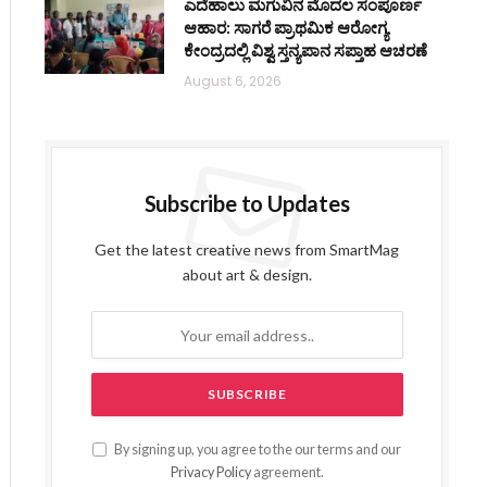
ಎದೆಹಾಲು ಮಗುವಿನ ಮೊದಲ ಸಂಪೂರ್ಣ
ಆಹಾರ: ಸಾಗರೆ ಪ್ರಾಥಮಿಕ ಆರೋಗ್ಯ
ಕೇಂದ್ರದಲ್ಲಿ ವಿಶ್ವ ಸ್ತನ್ಯಪಾನ ಸಪ್ತಾಹ ಆಚರಣೆ
August 6, 2026
Subscribe to Updates
Get the latest creative news from SmartMag
about art & design.
By signing up, you agree to the our terms and our
Privacy Policy
agreement.