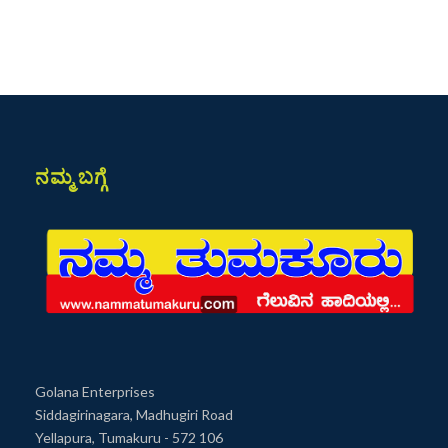
ನಮ್ಮ ಬಗ್ಗೆ
Golana Enterprises
Siddagirinagara, Madhugiri Road
Yellapura, Tumakuru - 572 106