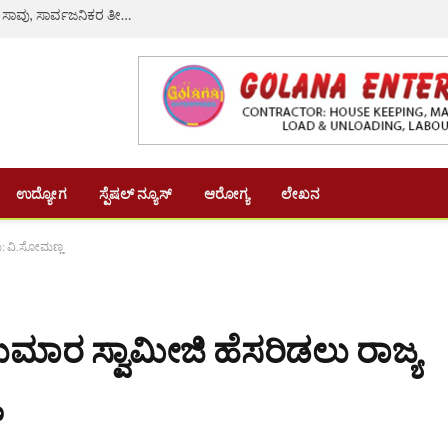
ರಸ್ತೆ ಗುಂಡಿ ತಪ್ಪಿಸಲು ಹೋಗಿ ಲಾರಿ ಡಿಕ್ಕಿ: ನವವಿವಾಹಿತೆ ದಾರುಣ ಸಾವು, ಸಾರ್ವಜನಿಕರ ತೀವ್ರ ಆಕ್ರೋಶ
ಉದ್ಯೋಗ
ಸ್ಪೆಷಲ್ ನ್ಯೂಸ್
ಆರೋಗ್ಯ
ಲೇಖನ
ಟು: ವಿ.ಸೋಮಣ್ಣ
ಕುಮಾರ ಸ್ವಾಮೀಜಿ ಹೆಸರಿಡಲು ರಾಜ್ಯ