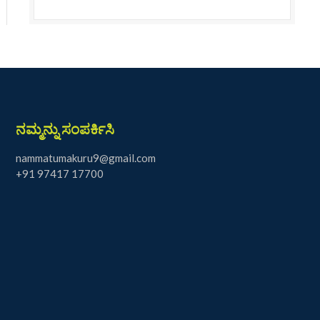
ನಮ್ಮನ್ನು ಸಂಪರ್ಕಿಸಿ
nammatumakuru9@gmail.com
+91 97417 17700