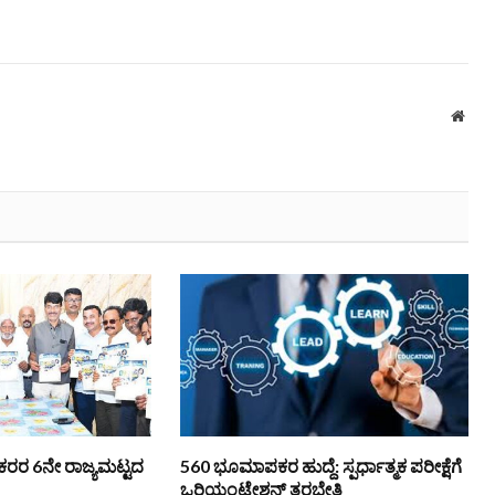
Webs
ಿ ನೌಕರರ 6ನೇ ರಾಜ್ಯಮಟ್ಟದ
560 ಭೂಮಾಪಕರ ಹುದ್ದೆ: ಸ್ಪರ್ಧಾತ್ಮಕ ಪರೀಕ್ಷೆಗೆ
ಒರಿಯಂಟೇಶನ್ ತರಬೇತಿ