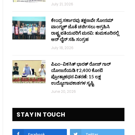
July 21, 2026
ಕೇಂದ್ರ ಸರ್ಕಾರವು ತಕ್ಷಣವೇ ಸೋನಮ್
ವಾಂಗ್ಚುಕ್ ಜೊತೆ ಚರ್ಚಿಸಲು ಆಗ್ರಹಿಸಿ
ರಾಷ್ಟ್ರಪತಿಯವರಿಗೆ ಮನವಿ: ತುಮಕೂರಿನಲ್ಲಿ
ಆನ್‌ ಲೈನ್ ಸಹಿ ಸಂಗ್ರಹ
July 18, 2026
ಪಿಎಂ–ವಿಕಸಿತ್ ಭಾರತ್ ರೋಜ್‌ ಗಾರ್
ಯೋಜನೆಯಡಿ ₹2,400 ಕೋಟಿ
ಪ್ರೋತ್ಸಾಹಧನ ವಿತರಣೆ: 15 ಲಕ್ಷ
ಉದ್ಯೋಗಾವಕಾಶಗಳ ಸೃಷ್ಟಿ
June 20, 2026
STAY IN TOUCH
Facebook
Twitter