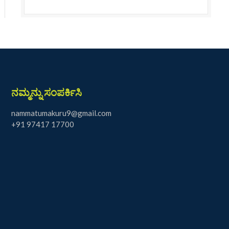
ನಮ್ಮನ್ನು ಸಂಪರ್ಕಿಸಿ
nammatumakuru9@gmail.com
+91 97417 17700