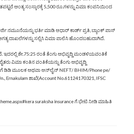
ಪಟ್ಟರೆ ಅಂತ್ಯ ಸಂಸ್ಕಾರಕ್ಕೆ 5,500 ರೂ.ಗಳನ್ನು ವಿಮಾ ಕಂಪನಿಯಿಂದ
ಿ ನಮೂನೆಯನ್ನು ಭರ್ತಿ ಮಾಡಿ ಆಧಾರ್‌ ಕಾರ್ಡ್ ಪ್ರತಿ, ಬ್ಯಾಂಕ್ ಪಾಸ್
 ಅಗತ್ಯ ದಾಖಲೆಗಳನ್ನು ಸಲ್ಲಿಸಿ ವಿಮಾ ಪಾಲಿಸಿ ಹೊಂದಬಹುದಾಗಿದೆ.
. ಇದರಲ್ಲಿ ಶೇ.75:25 ರಂತೆ ತೆಂಗು ಅಭಿವೃದ್ದಿ ಮಂಡಳಿಯವಂತಿಕೆ
ೈತರು ವಿಮಾ ಕಂತಿನ ವಂತಿಕೆಯನ್ನು ತೆಂಗು ಅಭಿವೃದ್ದಿ
)ಗೆ ಡಿಡಿ ಮೂಲಕ ಅಥವಾ ಆನ್‌ಲೈನ್ NEFT/ BHIM/Phone pe/
 Jn., Ernakulam ಶಾಖೆ(Account No.61124170321, IFSC
heme.aspx#kera suraksha insurance ಗೆ ಭೇಟಿ ನೀಡಿ ಮಾಹಿತಿ