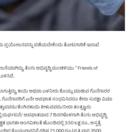
ನೆಯ ಪ್ರಯೋಜನವನ್ನು ಪಡೆಯಬೇಕೆಂದು ತೋಟಗಾರಿಕೆ ಇಲಾಖೆ
ಯಾಗಿದ್ದು, ತೆಂಗು ಅಭಿವೃದ್ಧಿ ಮಂಡಳಿಯು ” Friends of
ಳಿಸಿದೆ.
ೆಳೆಯಲಾಗುತ್ತಿದ್ದು, ಕಾಯಿ ಅಥವಾ ಎಳನೀರು ಕೊಯ್ಲು ಮಾಡುವ ಗೊನೆಗಾರರ
ೆ. ಗೊನೆಗಾರರಿಗೆ ಏನೇ ಅಪಘಾತ ಸಂಭವಿಸಿದರೂ ಕೇರಾ ಸುರಕ್ಷಾ ವಿಮಾ
ತುವವರು/ತೆಂಗಿನಕಾಯಿ ಕೀಳುವವರು/ನೀರಾ ತಂತ್ರಜ್ಞರು
 ದುರ್ಘಟನೆ/ ಅಪಘಾತವಾದ 7 ದಿನಗಳೊಳಗಾಗಿ ತೆಂಗು ಅಭಿವೃದ್ಧಿ
ತ ಭಾಗಶಃ ಅಂಗವಿಕಲತೆ ಹೊಂದಿದಲ್ಲಿ 3.50 ಲಕ್ಷ ರೂ., ಆಸ್ಪತ್ರೆ
ೊಂದಿದ ಕೊಯ್ಲುಗಾರನಿಗೆ ಗರಿಷ್ಠ 21,000 ರೂ.(ಪ್ರತಿ ವಾರ 3500