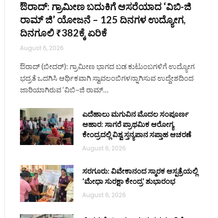
ಔರಾದ್: ಗ್ರಾಮೀಣ ಬದುಕಿಗೆ ಆಸರೆಯಾದ ‘ವಿಬಿ-ಜಿ
ರಾಮ್ ಜಿ’ ಯೋಜನೆ – 125 ದಿನಗಳ ಉದ್ಯೋಗ,
ದಿನಗೂಲಿ ₹382ಕ್ಕೆ ಏರಿಕೆ
August 6, 2026
ಔರಾದ್ (ಬೀದರ್): ಗ್ರಾಮೀಣ ಭಾಗದ ಬಡ ಕುಟುಂಬಗಳಿಗೆ ಉದ್ಯೋಗ
ಭದ್ರತೆ ಒದಗಿಸಿ ಆರ್ಥಿಕವಾಗಿ ಸ್ವಾವಲಂಬಿಗಳನ್ನಾಗಿಸುವ ಉದ್ದೇಶದಿಂದ
ಜಾರಿಯಾಗಿರುವ ‘ವಿಬಿ–ಜಿ ರಾಮ್…
ite
ಎದೆಹಾಲು ಮಗುವಿನ ಮೊದಲ ಸಂಪೂರ್ಣ
ಆಹಾರ: ಸಾಗರೆ ಪ್ರಾಥಮಿಕ ಆರೋಗ್ಯ
ಕೇಂದ್ರದಲ್ಲಿ ವಿಶ್ವ ಸ್ತನ್ಯಪಾನ ಸಪ್ತಾಹ ಆಚರಣೆ
August 6, 2026
ಸರಗೂರು: ವಿವೇಕಾನಂದ ಸ್ಮಾರಕ ಆಸ್ಪತ್ರೆಯಲ್ಲಿ
‘ಮೇಧಾ ಸುರಕ್ಷಾ ಕೇಂದ್ರ’ ಶುಭಾರಂಭ
August 6, 2026