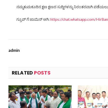
ನಮ್ಮತುಮಕೂರಿನ ಕ್ಷಣ ಕ್ಷಣದ ಸುದ್ದಿಗಳನ್ನು ನಿರಂತರವಾಗಿ ಪಡೆಯಲು ನ
ಗ್ರೂಪ್ ಗೆ ಜಾಯಿನ್ ಆಗಿ:
https://chat.whatsapp.com/HirB
admin
RELATED
POSTS