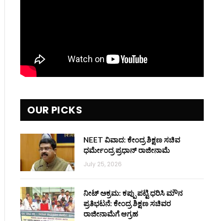
OUR PICKS
NEET ವಿವಾದ: ಕೇಂದ್ರ ಶಿಕ್ಷಣ ಸಚಿವ
ಧರ್ಮೇಂದ್ರ ಪ್ರಧಾನ್ ರಾಜೀನಾಮೆ
July 25, 2026
ನೀಟ್ ಅಕ್ರಮ: ಕಪ್ಪು ಪಟ್ಟಿ ಧರಿಸಿ ಮೌನ
ಪ್ರತಿಭಟನೆ: ಕೇಂದ್ರ ಶಿಕ್ಷಣ ಸಚಿವರ
ರಾಜೀನಾಮೆಗೆ ಆಗ್ರಹ