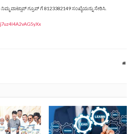
ಿಮ್ಮ ವಾಟ್ಸಾಪ್ ಗ್ರೂಪ್ ಗೆ 8123382149 ಸಂಖ್ಯೆಯನ್ನು ಸೇರಿಸಿ.
anj7uz4I4A2vAG5yXx
Webs