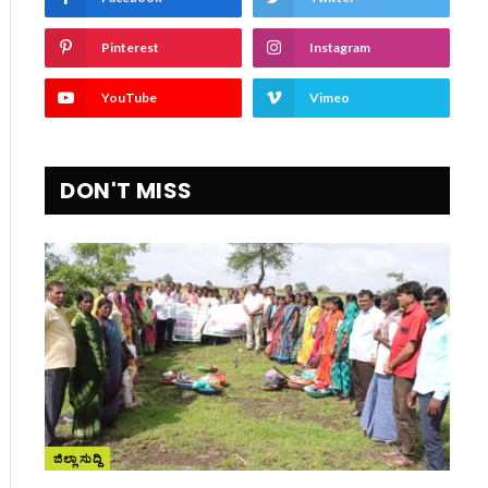
Pinterest
Instagram
YouTube
Vimeo
DON'T MISS
ಜಿಲ್ಲಾ ಸುದ್ದಿ