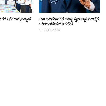
ಿ ನೌಕರರ 6ನೇ ರಾಜ್ಯಮಟ್ಟದ
560 ಭೂಮಾಪಕರ ಹುದ್ದೆ: ಸ್ಪರ್ಧಾತ್ಮಕ ಪರೀಕ್ಷೆಗೆ
ಒರಿಯಂಟೇಶನ್ ತರಬೇತಿ
August 4, 2026