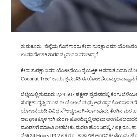
ತುಮಕೂರು: ಜಿಲ್ಲೆಯ ಗೊನೆಗಾರರು ಕೇರಾ ಸುರಕ್ಷಾ ವಿಮಾ ಯೋಜ
ಉಪನಿರ್ದೇಶಕಿ ಶಾರದಮ್ಮ ಮನವಿ ಮಾಡಿದ್ದಾರೆ.
ಕೇರಾ ಸುರಕ್ಷಾ ವಿಮಾ ಯೋಜನೆಯು ವೈಯಕ್ತಿಕ ಅಪಘಾತ ವಿಮಾ ಯೋಜನೆ
Coconut Tree” ಕಾರ್ಯಕ್ರಮದಡಿ ಈ ಯೋಜನೆಯನ್ನು ಅನುಷ್ಟಾನಗೊ
ಜಿಲ್ಲೆಯಲ್ಲಿ ಸುಮಾರು 2,24,507 ಹೆಕ್ಟೇರ್ ಪ್ರದೇಶದಲ್ಲಿ ತೆಂಗು ಬ
ಸುರಕ್ಷತಾ ದೃಷ್ಟಿಯಿಂದ ಈ ಯೋಜನೆಯನ್ನು ಅನುಷ್ಠಾನಗೊಳಿಸಲಾಗಿದ
ಯೋಜನೆಯಡಿ ವಿವಿಧ ಸೌಲಭ್ಯ ಒದಗಿಸಲಾಗುವುದು. ತೆಂಗಿನ ಮರ ಹತ್
ಅಪಘಾತಕ್ಕೊಳಗಾಗಿ ಮರಣ ಹೊಂದಿದ್ದಲ್ಲಿ ಅಥವಾ ಅಂಗವಿಕಲರಾದಲ್ಲಿ
ಮಂಡಳಿಗೆ ಮಾಹಿತಿ ನೀಡಬೇಕು. ಮರಣ ಹೊಂದಿದಲ್ಲಿ 7 ಲಕ್ಷ ರೂ., ಶಾಶ್ವ
ವೆಚ್ಚ(24 Hours IP) 2 ಲಕ್ಷ ರೂ., ತಾತ್ಕಾಲಿಕ ಅಂಗವಿಕಲತೆಯನ್ನು ಹ