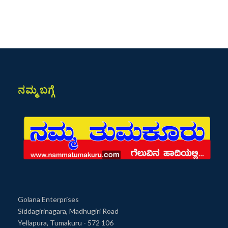
ನಮ್ಮ ಬಗ್ಗೆ
Golana Enterprises
Siddagirinagara, Madhugiri Road
Yellapura, Tumakuru - 572 106