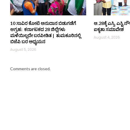
10 ಸಾವಿರ ಕೋಟಿ ಅನುದಾನ ಬಿಡುಗಡೆಗೆ
ಆ.28ಕ್ಕೆ ಎಸ್ಸಿ, ಎಸ್ಟ
ಆಗ್ರಹ: ಕರ್ನಾಟಕದ 28 ಜಿಲ್ಲೆಗಳು
ಐಕ್ಯತಾ ಸಮಾವೇಶ
ಮಳೆಯಿಲ್ಲದೇ ಬರಪೀಡಿತ | ತುಮಕೂರಿನಲ್ಲಿ
August 4, 2026
ಬಿಜೆಪಿ ಬರ ಅಧ್ಯಯನ
August 5, 2026
Comments are closed.