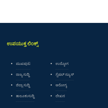
ಉಪಯುಕ್ತ ಲಿಂಕ್ಸ್
ಮುಖಪುಟ
ಉದ್ಯೋಗ
ರಾಜ್ಯ ಸುದ್ದಿ
ಸ್ಪೆಷಲ್ ನ್ಯೂಸ್
ಜಿಲ್ಲಾ ಸುದ್ದಿ
ಆರೋಗ್ಯ
ತಾಲೂಕುಸುದ್ದಿ
ಲೇಖನ