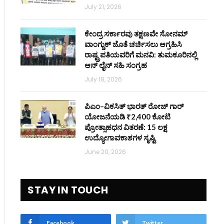
July 21, 2026
ಕೇಂದ್ರ ಸರ್ಕಾರವು ತಕ್ಷಣವೇ ಸೋನಮ್
ವಾಂಗ್ಚುಕ್ ಜೊತೆ ಚರ್ಚಿಸಲು ಆಗ್ರಹಿಸಿ
ರಾಷ್ಟ್ರಪತಿಯವರಿಗೆ ಮನವಿ: ತುಮಕೂರಿನಲ್ಲಿ
ಆನ್‌ ಲೈನ್ ಸಹಿ ಸಂಗ್ರಹ
July 18, 2026
ಪಿಎಂ–ವಿಕಸಿತ್ ಭಾರತ್ ರೋಜ್‌ ಗಾರ್
ಯೋಜನೆಯಡಿ ₹2,400 ಕೋಟಿ
ಪ್ರೋತ್ಸಾಹಧನ ವಿತರಣೆ: 15 ಲಕ್ಷ
ಉದ್ಯೋಗಾವಕಾಶಗಳ ಸೃಷ್ಟಿ
June 20, 2026
STAY IN TOUCH
Facebook
Twitter