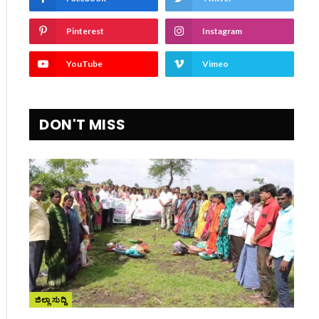
Pinterest
Instagram
YouTube
Vimeo
DON'T MISS
ite
ಜಿಲ್ಲಾ ಸುದ್ದಿ