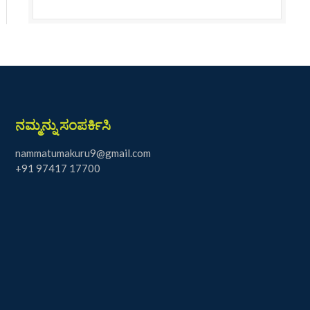
ನಮ್ಮನ್ನು ಸಂಪರ್ಕಿಸಿ
nammatumakuru9@gmail.com
+91 97417 17700