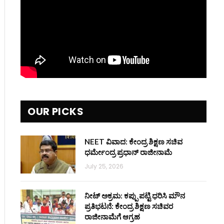
OUR PICKS
NEET ವಿವಾದ: ಕೇಂದ್ರ ಶಿಕ್ಷಣ ಸಚಿವ
ಧರ್ಮೇಂದ್ರ ಪ್ರಧಾನ್ ರಾಜೀನಾಮೆ
July 25, 2026
ನೀಟ್ ಅಕ್ರಮ: ಕಪ್ಪು ಪಟ್ಟಿ ಧರಿಸಿ ಮೌನ
ಪ್ರತಿಭಟನೆ: ಕೇಂದ್ರ ಶಿಕ್ಷಣ ಸಚಿವರ
ರಾಜೀನಾಮೆಗೆ ಆಗ್ರಹ