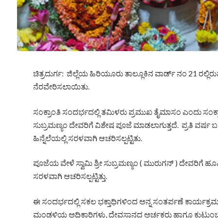
ಚಿತ್ರದುರ್ಗ: ಜಿಲ್ಲೆಯ ಹಿರಿಯೂರು ತಾಲ್ಲೂಕಿನ ವಾರ್ಡ್ ನಂ 21 ರಲ್ಲಿರ
ನೆರವೇರಿಸಲಾಯಿತು.
ಸಂಕ್ರಾಂತಿ ಸಂದರ್ಭದಲ್ಲಿ ತಮಿಳರು ಪ್ರಮುಖ ತೈಮಾಸಂ ಎಂದು ಸಂಕ್ರಾಂ
ಸುಬ್ರಮಣ್ಯಂ ದೇವರಿಗೆ ವಿಶೇಷ ಪೂಜೆ ಮಾಡಲಾಗುತ್ತದೆ. ಪ್ರತಿ ವರ
ಹಿನ್ನೆಲೆಯಲ್ಲಿ ಸರಳವಾಗಿ ಆಚರಿಸಲ್ಪಟ್ಟಿತು.
ಪೂಜೆಯ ವೇಳೆ ಸ್ವಾಮಿ ಶ್ರೀ ಸುಬ್ರಮಣ್ಯಂ ( ಮುರುಗನ್ ) ದೇವರಿ
ಸರಳವಾಗಿ ಆಚರಿಸಲ್ಪಟ್ಟಿತ್ತು.
ಈ ಸಂದರ್ಭದಲ್ಲಿ ಸಕಲ ಭಕ್ತಾಧಿಗಳಿಂದ ಅನ್ನ ಸಂತರ್ಪಣೆ ಕಾರ್ಯಕ್ರಮ ನ
ಮಂಡಳಿಯ ಅಧಿಕಾರಿಗಳು, ದೇವಸ್ಥಾನದ ಅರ್ಚಕರು ಹಾಗೂ ಕುಟುಂಬಸ್ಥರು 