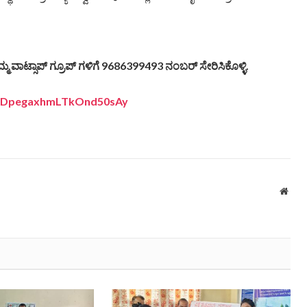
್ಮ ವಾಟ್ಸಾಪ್ ಗ್ರೂಪ್ ಗಳಿಗೆ 9686399493 ನಂಬರ್ ಸೇರಿಸಿಕೊಳ್ಳಿ.
L4EDpegaxhmLTkOnd50sAy
Webs