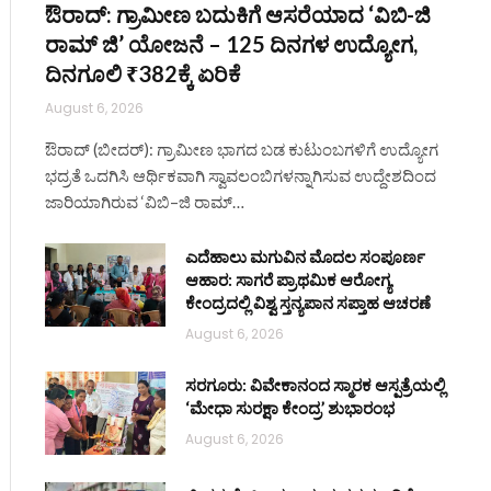
ಔರಾದ್: ಗ್ರಾಮೀಣ ಬದುಕಿಗೆ ಆಸರೆಯಾದ ‘ವಿಬಿ-ಜಿ
ರಾಮ್ ಜಿ’ ಯೋಜನೆ – 125 ದಿನಗಳ ಉದ್ಯೋಗ,
ದಿನಗೂಲಿ ₹382ಕ್ಕೆ ಏರಿಕೆ
August 6, 2026
ಔರಾದ್ (ಬೀದರ್): ಗ್ರಾಮೀಣ ಭಾಗದ ಬಡ ಕುಟುಂಬಗಳಿಗೆ ಉದ್ಯೋಗ
ಭದ್ರತೆ ಒದಗಿಸಿ ಆರ್ಥಿಕವಾಗಿ ಸ್ವಾವಲಂಬಿಗಳನ್ನಾಗಿಸುವ ಉದ್ದೇಶದಿಂದ
ಜಾರಿಯಾಗಿರುವ ‘ವಿಬಿ–ಜಿ ರಾಮ್…
ಎದೆಹಾಲು ಮಗುವಿನ ಮೊದಲ ಸಂಪೂರ್ಣ
ಆಹಾರ: ಸಾಗರೆ ಪ್ರಾಥಮಿಕ ಆರೋಗ್ಯ
ಕೇಂದ್ರದಲ್ಲಿ ವಿಶ್ವ ಸ್ತನ್ಯಪಾನ ಸಪ್ತಾಹ ಆಚರಣೆ
August 6, 2026
ಸರಗೂರು: ವಿವೇಕಾನಂದ ಸ್ಮಾರಕ ಆಸ್ಪತ್ರೆಯಲ್ಲಿ
‘ಮೇಧಾ ಸುರಕ್ಷಾ ಕೇಂದ್ರ’ ಶುಭಾರಂಭ
August 6, 2026