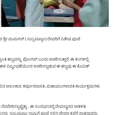
ುವ ಶ್ರೀ ಮುರುಗನ್ ( ಸುಬ್ರಮಣ್ಯಂ) ದೇವರಿಗೆ ವಿಶೇಷ ಪೂಜೆ
ತಿ ಹಬ್ಬವನ್ನು ಪೊಂಗಲ್ ಎಂದು ಆಚರಿಸುತ್ತಾರೆ. ಈ ತಿಂಗಳಲ್ಲಿ
್ಷ ಬಹಳ ವಿಜೃಂಭಣೆಯಿಂದ ಆಚರಿಸಲ್ಪಡುವ ಈ ಹಬ್ಬವು ಈ ಕೊವಿಡ್
ಗೆ ಹೂವಿನ ಅಲಂಕಾರ, ಕರ್ಪೂರದಾರತಿ, ಮಹಾಮಂಗಳಾರತಿ ಕಾರ್ಯಕ್ರಮಗಳು
ೆರವೇರಿಸಲ್ಪಟ್ಟಿತ್ತು . ಈ ಸಂದರ್ಭದಲ್ಲಿ ದೇವಸ್ಥಾನದ ಆಡಳಿತ
ಸುಬ್ರಮಣ್ಯಂ ಸ್ವಾಮಿಗೆ ಪೂಜೆ ಸಲ್ಲಿಸಿ ದೇವರ ಕೃಪೆಗೆ ಪಾತ್ರರಾದರು