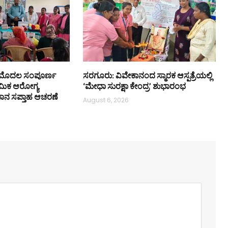
 ಮೊದಲ ಸಂಪೂರ್ಣ
ಸರಗೂರು: ವಿವೇಕಾನಂದ ಸ್ಮಾರಕ ಆಸ್ಪತ್ರೆಯಲ್ಲಿ
ಥಮಿಕ ಆರೋಗ್ಯ
‘ಮೇಧಾ ಸುರಕ್ಷಾ ಕೇಂದ್ರ’ ಶುಭಾರಂಭ
ತನ್ಯಪಾನ ಸಪ್ತಾಹ ಆಚರಣೆ
August 6, 2026