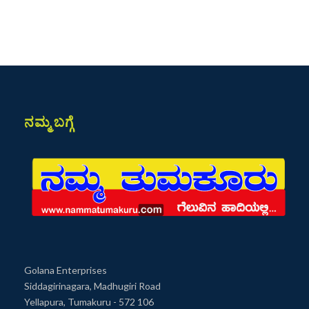
ನಮ್ಮ ಬಗ್ಗೆ
Golana Enterprises
Siddagirinagara, Madhugiri Road
Yellapura, Tumakuru - 572 106