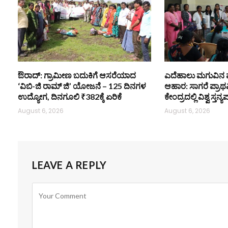
ಔರಾದ್: ಗ್ರಾಮೀಣ ಬದುಕಿಗೆ ಆಸರೆಯಾದ
ಎದೆಹಾಲು ಮಗುವಿನ
‘ವಿಬಿ-ಜಿ ರಾಮ್ ಜಿ’ ಯೋಜನೆ – 125 ದಿನಗಳ
ಆಹಾರ: ಸಾಗರೆ ಪ್ರಾ
ಉದ್ಯೋಗ, ದಿನಗೂಲಿ ₹382ಕ್ಕೆ ಏರಿಕೆ
ಕೇಂದ್ರದಲ್ಲಿ ವಿಶ್ವ ಸ್
August 6, 2026
August 6, 2026
LEAVE A REPLY