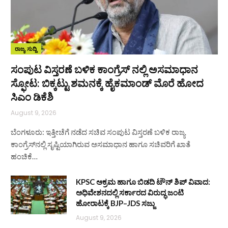
ರಾಜ್ಯ ಸುದ್ದಿ
ಸಂಪುಟ ವಿಸ್ತರಣೆ ಬಳಿಕ ಕಾಂಗ್ರೆಸ್‌ ನಲ್ಲಿ ಅಸಮಾಧಾನ
ಸ್ಫೋಟ: ಬಿಕ್ಕಟ್ಟು ಶಮನಕ್ಕೆ ಹೈಕಮಾಂಡ್‌ ಮೊರೆ ಹೋದ
ಸಿಎಂ ಡಿಕೆಶಿ
August 9, 2026
ಬೆಂಗಳೂರು: ಇತ್ತೀಚೆಗೆ ನಡೆದ ಸಚಿವ ಸಂಪುಟ ವಿಸ್ತರಣೆ ಬಳಿಕ ರಾಜ್ಯ
ಕಾಂಗ್ರೆಸ್‌ನಲ್ಲಿ ಸೃಷ್ಟಿಯಾಗಿರುವ ಅಸಮಾಧಾನ ಹಾಗೂ ಸಚಿವರಿಗೆ ಖಾತೆ
ಹಂಚಿಕೆ…
KPSC ಅಕ್ರಮ ಹಾಗೂ ಬಿಡದಿ ಟೌನ್‌ ಶಿಪ್ ವಿವಾದ:
ಅಧಿವೇಶನದಲ್ಲಿ ಸರ್ಕಾರದ ವಿರುದ್ಧ ಜಂಟಿ
ಹೋರಾಟಕ್ಕೆ BJP–JDS ಸಜ್ಜು
August 9, 2026