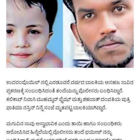
ಉದರಂಪೊಯಿಲ್‌ ನಲ್ಲಿ ಎರಡೂವರೆ ವರ್ಷದ ಬಾಲಕಿಯ ಅಸಹಜ ಸಾವಿನ
ಪ್ರಕರಣಕ್ಕೆ ಸಂಬಂಧಿಸಿದಂತೆ ತಂದೆಯನ್ನು ಪೊಲೀಸರು ಬಂಧಿಸಿದ್ದಾರೆ.
ಕಲಿಕಾವ್ ನಿವಾಸಿ ಮುಹಮ್ಮದ್ ಫೈಝ್ ಮತ್ತು ಶಹಬಾತ್ ದಂಪತಿಯ ಪುತ್ರಿ
ಫಾತಿಮಾ ನಸ್ರಿನ್ ನಿನ್ನೆ ಸಂಜೆ ಮೃತಪಟ್ಟ ಬಾಲಕಿಯಾಗಿದ್ದಾರೆ.
ಮಗುವಿನ ಸಾವು ಅಸ್ವಾಭಾವಿಕ ಎಂದು ತಾಯಿ ಹಾಗೂ ಸಂಬಂಧಿಕರು
ಆರೋಪಿಸಿದ ಹಿನ್ನೆಲೆಯಲ್ಲಿ ಪೊಲೀಸರು ತಂದೆ ಫಯೀಜ್ ನನ್ನು