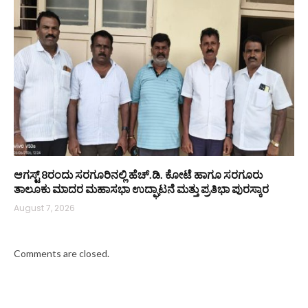
ಆಗಸ್ಟ್ 8ರಂದು ಸರಗೂರಿನಲ್ಲಿ ಹೆಚ್.ಡಿ. ಕೋಟೆ ಹಾಗೂ ಸರಗೂರು
ತಾಲೂಕು ಮಾದರ ಮಹಾಸಭಾ ಉದ್ಘಾಟನೆ ಮತ್ತು ಪ್ರತಿಭಾ ಪುರಸ್ಕಾರ
August 7, 2026
Comments are closed.