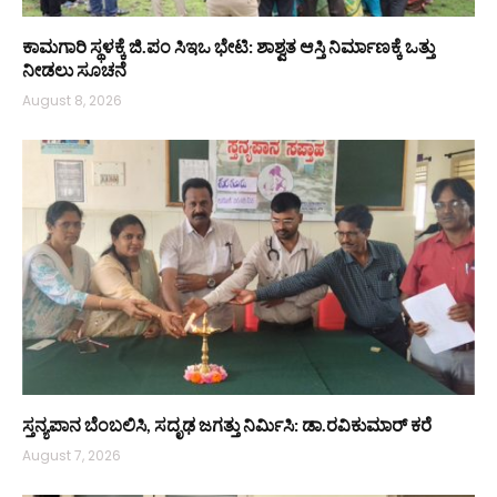
ಕಾಮಗಾರಿ ಸ್ಥಳಕ್ಕೆ ಜಿ.ಪಂ ಸಿಇಒ ಭೇಟಿ: ಶಾಶ್ವತ ಆಸ್ತಿ ನಿರ್ಮಾಣಕ್ಕೆ ಒತ್ತು
ನೀಡಲು ಸೂಚನೆ
August 8, 2026
ಸ್ತನ್ಯಪಾನ ಬೆಂಬಲಿಸಿ, ಸದೃಢ ಜಗತ್ತು ನಿರ್ಮಿಸಿ: ಡಾ.ರವಿಕುಮಾರ್ ಕರೆ
August 7, 2026