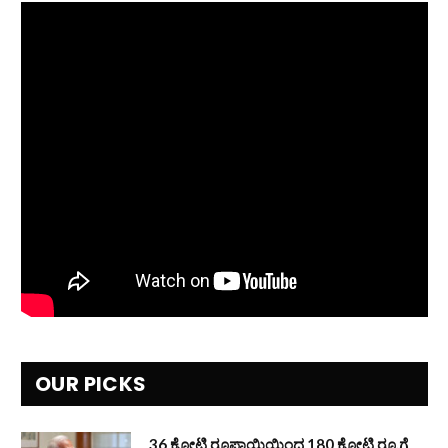
OUR PICKS
36 ಕೋಟಿ ರೂಪಾಯಿಯಿಂದ 180 ಕೋಟಿ ರೂ.ಗೆ