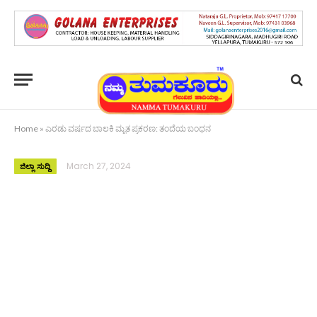
Home
»
ಎರಡು ವರ್ಷದ ಬಾಲಕಿ ಮೃತ ಪ್ರಕರಣ: ತಂದೆಯ ಬಂಧನ
March 27, 2024
ಜಿಲ್ಲಾ ಸುದ್ದಿ