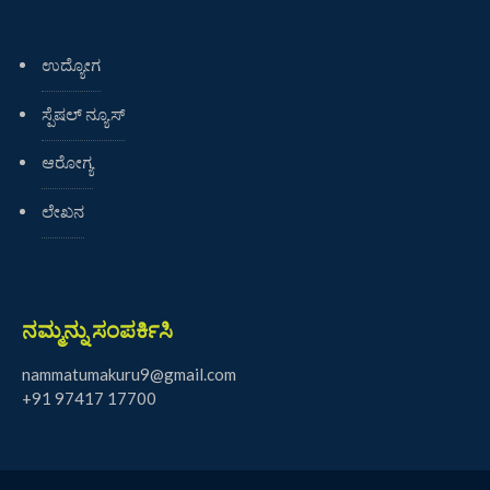
ಉದ್ಯೋಗ
ಸ್ಪೆಷಲ್ ನ್ಯೂಸ್
ಆರೋಗ್ಯ
ಲೇಖನ
ನಮ್ಮನ್ನು ಸಂಪರ್ಕಿಸಿ
nammatumakuru9@gmail.com
+91 97417 17700