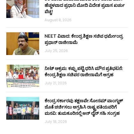
ಹೆಚ್ಚಳವಾದ ಪ್ರಧಾನಿ ಮೋದಿ ವಿದೇಶ ಪ್ರವಾಸ ಖರ್ಚು
ವೆಚ್ಚ!
August 8, 2026
NEET ವಿವಾದ: ಕೇಂದ್ರ ಶಿಕ್ಷಣ ಸಚಿವ ಧರ್ಮೇಂದ್ರ
ಪ್ರಧಾನ್ ರಾಜೀನಾಮೆ
July 25, 2026
ನೀಟ್ ಅಕ್ರಮ: ಕಪ್ಪು ಪಟ್ಟಿ ಧರಿಸಿ ಮೌನ ಪ್ರತಿಭಟನೆ:
ಕೇಂದ್ರ ಶಿಕ್ಷಣ ಸಚಿವರ ರಾಜೀನಾಮೆಗೆ ಆಗ್ರಹ
July 21, 2026
ಕೇಂದ್ರ ಸರ್ಕಾರವು ತಕ್ಷಣವೇ ಸೋನಮ್ ವಾಂಗ್ಚುಕ್
ಜೊತೆ ಚರ್ಚಿಸಲು ಆಗ್ರಹಿಸಿ ರಾಷ್ಟ್ರಪತಿಯವರಿಗೆ
ಮನವಿ: ತುಮಕೂರಿನಲ್ಲಿ ಆನ್‌ ಲೈನ್ ಸಹಿ ಸಂಗ್ರಹ
July 18, 2026