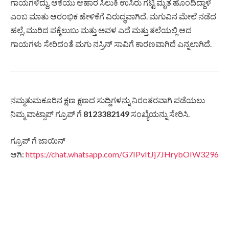
ಗಾಯಗಳಿದ್ದು, ಆಕೆಯು ಆಹಾರ ಸಿಲುಕಿ ಉಸಿರು ಗಟ್ಟಿ ಮೃತ ಹೊಂದಿದ್ದಾಳೆ
ಎಂಬ ಮಾತು ಆರಂಭಿಕ ಹೇಳಿಕೆಗೆ ವಿರುದ್ಧವಾಗಿದೆ. ಮಗುವಿನ ಮೇಲೆ ನಡೆದ
ಹಲ್ಲೆ, ಮುರಿದ ಪಕ್ಕೆಲುಬು ಮತ್ತು ಅವಳ ಎದೆ ಮತ್ತು ತಲೆಯಲ್ಲಿ ಆದ
ಗಾಯಗಳು ಸೇರಿದಂತೆ ಮಗು ನಸ್ರಿನ್ ಸಾವಿಗೆ ಕಾರಣವಾಗಿದೆ ಎನ್ನಲಾಗಿದೆ.
ನಮ್ಮತುಮಕೂರಿನ ಕ್ಷಣ ಕ್ಷಣದ ಸುದ್ದಿಗಳನ್ನು ನಿರಂತರವಾಗಿ ಪಡೆಯಲು
ನಿಮ್ಮ ವಾಟ್ಸಾಪ್ ಗ್ರೂಪ್ ಗೆ
8123382149
ಸಂಖ್ಯೆಯನ್ನು ಸೇರಿಸಿ.
ಗ್ರೂಪ್ ಗೆ ಜಾಯಿನ್
ಆಗಿ:
https://chat.whatsapp.com/G7IPvItJj7JHrybOIW3296