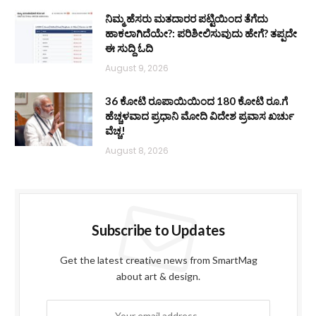
ನಿಮ್ಮ ಹೆಸರು ಮತದಾರರ ಪಟ್ಟಿಯಿಂದ ತೆಗೆದು
ಹಾಕಲಾಗಿದೆಯೇ?: ಪರಿಶೀಲಿಸುವುದು ಹೇಗೆ? ತಪ್ಪದೇ
ಈ ಸುದ್ದಿ ಓದಿ
August 9, 2026
36 ಕೋಟಿ ರೂಪಾಯಿಯಿಂದ 180 ಕೋಟಿ ರೂ.ಗೆ
ಹೆಚ್ಚಳವಾದ ಪ್ರಧಾನಿ ಮೋದಿ ವಿದೇಶ ಪ್ರವಾಸ ಖರ್ಚು
ವೆಚ್ಚ!
August 8, 2026
Subscribe to Updates
Get the latest creative news from SmartMag
about art & design.