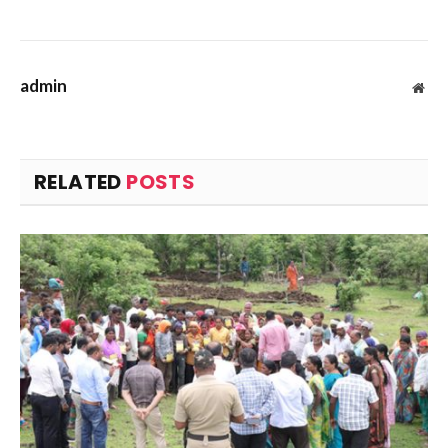
admin
Web
RELATED
POSTS