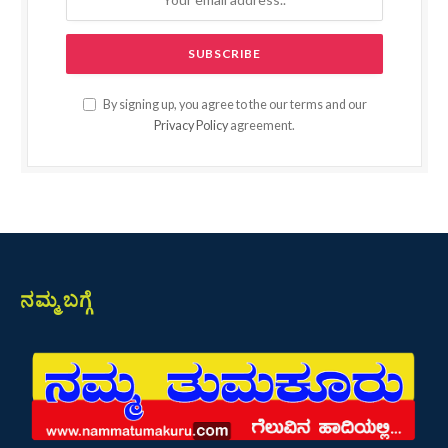
By signing up, you agree to the our terms and our
Privacy Policy
agreement.
ನಮ್ಮ ಬಗ್ಗೆ