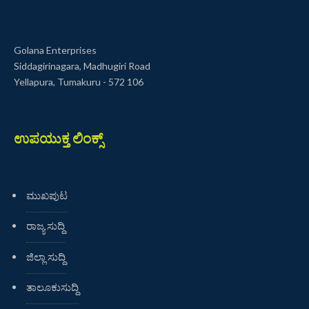
Golana Enterprises
Siddagirinagara, Madhugiri Road
Yellapura, Tumakuru - 572 106
ಉಪಯುಕ್ತ ಲಿಂಕ್ಸ್
ಮುಖಪುಟ
ರಾಜ್ಯ ಸುದ್ದಿ
ಜಿಲ್ಲಾ ಸುದ್ದಿ
ತಾಲೂಕುಸುದ್ದಿ