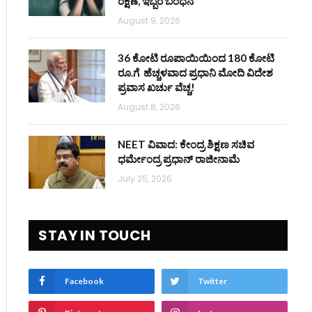
ರಕ್ಷಣೆ, ಇಬ್ಬರ ಬಂಧನ
August 9, 2026
36 ಕೋಟಿ ರೂಪಾಯಿಯಿಂದ 180 ಕೋಟಿ
ರೂ.ಗೆ ಹೆಚ್ಚಳವಾದ ಪ್ರಧಾನಿ ಮೋದಿ ವಿದೇಶ
ಪ್ರವಾಸ ಖರ್ಚು ವೆಚ್ಚ!
August 8, 2026
NEET ವಿವಾದ: ಕೇಂದ್ರ ಶಿಕ್ಷಣ ಸಚಿವ
ಧರ್ಮೇಂದ್ರ ಪ್ರಧಾನ್ ರಾಜೀನಾಮೆ
July 25, 2026
STAY IN TOUCH
Facebook
Twitter