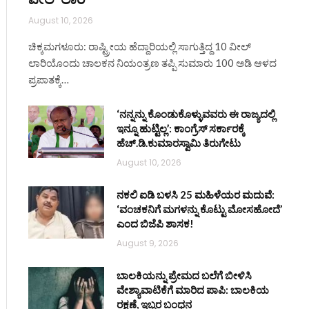
August 10, 2026
ಚಿಕ್ಕಮಗಳೂರು: ರಾಷ್ಟ್ರೀಯ ಹೆದ್ದಾರಿಯಲ್ಲಿ ಸಾಗುತ್ತಿದ್ದ 10 ವೀಲ್
ಲಾರಿಯೊಂದು ಚಾಲಕನ ನಿಯಂತ್ರಣ ತಪ್ಪಿ ಸುಮಾರು 100 ಅಡಿ ಆಳದ
ಪ್ರಪಾತಕ್ಕೆ…
‘ನನ್ನನ್ನು ಕೊಂಡುಕೊಳ್ಳುವವರು ಈ ರಾಜ್ಯದಲ್ಲಿ
ಇನ್ನೂ ಹುಟ್ಟಿಲ್ಲ’: ಕಾಂಗ್ರೆಸ್ ಸರ್ಕಾರಕ್ಕೆ
ಹೆಚ್.ಡಿ.ಕುಮಾರಸ್ವಾಮಿ ತಿರುಗೇಟು
August 10, 2026
ನಕಲಿ ಐಡಿ ಬಳಸಿ 25 ಮಹಿಳೆಯರ ಮದುವೆ:
‘ವಂಚಕನಿಗೆ ಮಗಳನ್ನು ಕೊಟ್ಟು ಮೋಸಹೋದೆ’
ಎಂದ ಬಿಜೆಪಿ ಶಾಸಕ!
August 9, 2026
ಬಾಲಕಿಯನ್ನು ಪ್ರೇಮದ ಬಲೆಗೆ ಬೀಳಿಸಿ
ವೇಶ್ಯಾವಾಟಿಕೆಗೆ ಮಾರಿದ ಪಾಪಿ: ಬಾಲಕಿಯ
ರಕ್ಷಣೆ, ಇಬ್ಬರ ಬಂಧನ