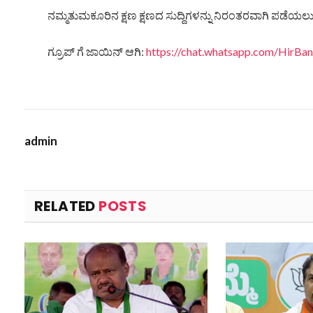
ನಮ್ಮತುಮಕೂರಿನ ಕ್ಷಣ ಕ್ಷಣದ ಸುದ್ದಿಗಳನ್ನು ನಿರಂತರವಾಗಿ ಪಡೆಯಲು ನ
ಗ್ರೂಪ್ ಗೆ ಜಾಯಿನ್ ಆಗಿ:
https://chat.whatsapp.com/HirB
admin
RELATED
POSTS