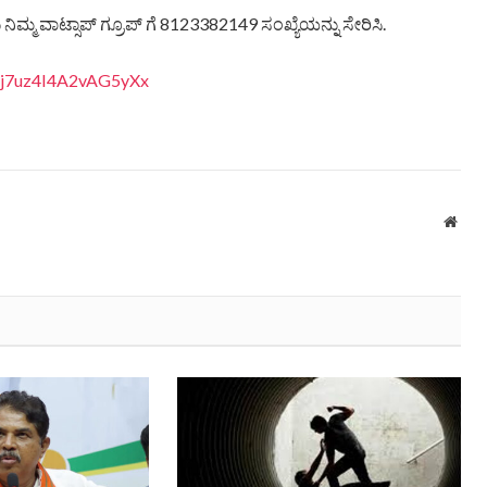
ಿಮ್ಮ ವಾಟ್ಸಾಪ್ ಗ್ರೂಪ್ ಗೆ 8123382149 ಸಂಖ್ಯೆಯನ್ನು ಸೇರಿಸಿ.
anj7uz4I4A2vAG5yXx
Webs