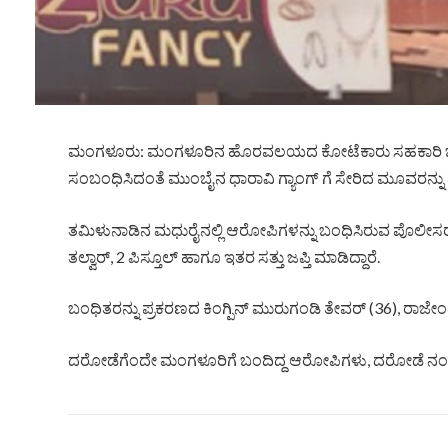
ಮಂಗಳೂರು: ಮಂಗಳೂರಿನ ಹೊರವಲಯದ ಕೋಟೆಕಾರು ಸಹಕಾರಿ ಬ್ಯಾಂಕಿ
ಸಂಬಂಧಿಸಿದಂತೆ ಮುಂಬೈನ ಧಾರಾವಿ ಗ್ಯಾಂಗ್ ಗೆ ಸೇರಿದ ಮೂವರನ್ನು 
ತಮಿಳುನಾಡಿನ ಮಧುರೈನಲ್ಲಿ ಆರೋಪಿಗಳನ್ನು ಬಂಧಿಸಿರುವ ಪೊಲೀಸರು,
ತಲ್ವಾರ್, 2 ಪಿಸ್ತೂಲ್ ಹಾಗೂ ಇತರ ಸತ್ತು ಜಪ್ತಿ ಮಾಡಿದ್ದಾರೆ.
ಬಂಧಿತರನ್ನು ಪ್ರಕರಣದ ಕಿಂಗ್ಪಿನ್ ಮುರುಗಂಡಿ ತೇವರ್ (36), ರಾಜೇಂ
ದರೋಡೆಗೆಂದೇ ಮಂಗಳೂರಿಗೆ ಬಂದಿದ್ದ ಆರೋಪಿಗಳು, ದರೋಡೆ ನಂತ