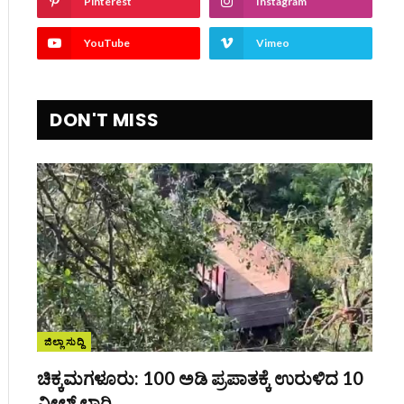
Pinterest
Instagram
YouTube
Vimeo
DON'T MISS
ite
ಜಿಲ್ಲಾ ಸುದ್ದಿ
ಚಿಕ್ಕಮಗಳೂರು: 100 ಅಡಿ ಪ್ರಪಾತಕ್ಕೆ ಉರುಳಿದ 10
ವೀಲ್ ಲಾರಿ