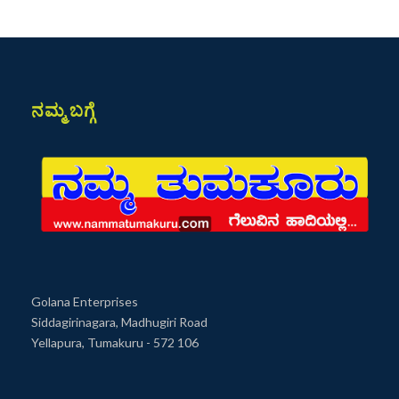
ನಮ್ಮ ಬಗ್ಗೆ
Golana Enterprises
Siddagirinagara, Madhugiri Road
Yellapura, Tumakuru - 572 106